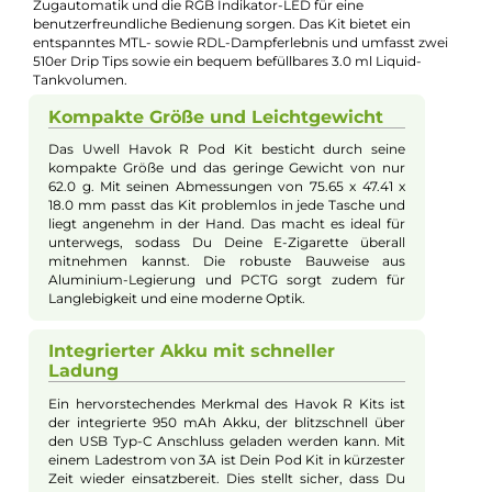
Produkt-Manager & Experte
Bei Fragen zu diesem Artikel kontaktieren Sie unseren
Experten schnell und einfach per E-Mail:
E-Mail senden
Beschreibung
Uwell - Havok R Pod Kit
Das Uwell Havok R Pod Kit besticht durch sein kompaktes un
ergonomisches Design, das bequem in die Hand passt und
problemlos transportiert werden kann. Dank der innovativen
"Reversed Pod Installation" bietet es einen hervorragenden
Auslaufschutz. Der integrierte 950 mAh Akku lädt sich über d
USB Typ-C Anschluss in kürzester Zeit auf und ermöglicht so
eine schnelle Einsatzbereitschaft. Mit einer maximalen Leistun
von 22 Watt und automatisch angepasster Leistungsregulier
sorgt das Kit für ein intensives Geschmackserlebnis. Die
speziellen 0.6 Ohm Meshed Coils und die Uwell’s "Pro-FOCS
Flavor Technology" garantieren dichten und wohligen Dampf.