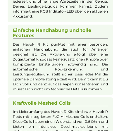
Optisch beeindruckt das Kit durch eine Auswahl an trendigen
und eleganten Farbkombinationen, während die intuitive
Zugautomatik und die RGB Indikator-LED für eine
benutzerfreundliche Bedienung sorgen. Das Kit bietet ein
entspanntes MTL- sowie RDL-Dampferlebnis und umfasst zwe
510er Drip Tips sowie ein bequem befüllbares 3.0 ml Liquid-
Tankvolumen.
Kompakte Größe und Leichtgewicht
Das Uwell Havok R Pod Kit besticht durch seine
kompakte Größe und das geringe Gewicht von nur
62.0 g. Mit seinen Abmessungen von 75.65 x 47.41 x
18.0 mm passt das Kit problemlos in jede Tasche und
liegt angenehm in der Hand. Das macht es ideal für
unterwegs, sodass Du Deine E-Zigarette überall
mitnehmen kannst. Die robuste Bauweise aus
Aluminium-Legierung und PCTG sorgt zudem für
Langlebigkeit und eine moderne Optik.
Integrierter Akku mit schneller
Ladung