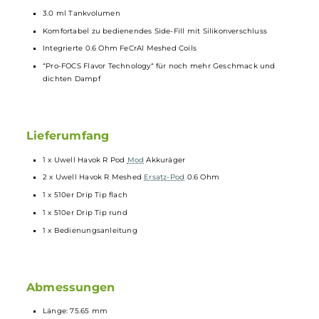
Keine Einstellungen erforderlich
Indikator-LED zur optischen Anzeige von Betriebsstatus und
Akkustand (Grün = über 60%, Blau = 30-60%, Rot = unter 30%)
Auf ein gemütlich-lockeres MTL bzw. RDL Zugverhalten hin
ausgelegte Luftführung (nicht veränderbar)
8-Sekunden Overtime-Protection und relevante
Schutzschaltungen
an Bord
Wechselbares 510er
Drip Tip
(flaches und rundes
Drip Tip
bereit
enthalten)
Innovative “Reversed Pod Installation“ von der Unterseite her für
optimalen Auslaufschutz
Magnetisch sichere Pod-Fixierung und einfaches Herausziehen
des eingesetzten
Pods
dank des speziellen Pod-Designs
Klar-transparentes Pod-Design und Sichtfenster am
Mod
für
freien Blick auf den Liquidstand
3.0 ml Tankvolumen
Komfortabel zu bedienendes Side-Fill mit Silikonverschluss
Integrierte 0.6 Ohm FeCrAl Meshed Coils