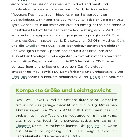
ununterbrochenen Dampfgenuss
Uwell - Havok R Pod Kit
Das
Uwell
Havok R Pod Kit besticht durch sein kompaktes und
ergonomisches Design, das bequem in die Hand passt und
problemlos transportiert werden kann. Dank der innovativen
"Reversed Pod Installation" bietet es einen hervorragenden
Auslaufschutz. Der integrierte 950 mAh Akku lädt sich über den US
Typ-C Anschluss in kürzester Zeit auf und ermöglicht so eine schnel
Einsatzbereitschaft. Mit einer maximalen Leistung von 22 Watt und
automatisch angepasster Leistungsregulierung sorgt das Kit für ein
intensives Geschmackserlebnis. Die speziellen 0.6 Ohm Meshed
Coi
und die
Uwell
’s "Pro-FOCS Flavor Technology" garantieren dichten
und wohligen Dampf. Optisch beeindruckt das Kit durch eine
Auswahl an trendigen und eleganten Farbkombinationen, während
die intuitive Zugautomatik und die RGB Indikator-LED für eine
benutzerfreundliche Bedienung sorgen. Das Kit bietet ein
entspanntes MTL- sowie RDL-Dampferlebnis und umfasst zwei 510er
Drip Tips
sowie ein bequem befüllbares 3.0 ml
Liquid
-Tankvolumen