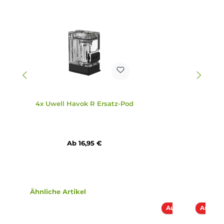
freien Blick auf den Liquidstand
3.0 ml Tankvolumen
Komfortabel zu bedienendes Side-Fill mit Silikonverschlus
Integrierte 0.6 Ohm FeCrAl Meshed Coils
“Pro-FOCS Flavor Technology“ für noch mehr Geschmack
und dichten Dampf
Lieferumfang
1 x Uwell Havok R Pod Mod Akkuräger
2 x Uwell Havok R Meshed Ersatz-Pod 0.6 Ohm
1 x 510er Drip Tip flach
1 x 510er Drip Tip rund
1 x Bedienungsanleitung
Abmessungen
Länge: 75.65 mm
Breite: 47.41 mm
Tiefe: 18.0 mm
Gewicht: 62.0 g