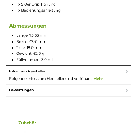
Material: Aluminium-Legierung und PCTG
Integrierter 950 mAh Akku
Rasantes USB Typ-C Laden mit 5V/3A
Ausgangsleistung: max. 22 Watt
Aktivierung via Zugautomatik
Automatische Pod-Erkennung und Leistungsregulierung
Keine Einstellungen erforderlich
Indikator-LED zur optischen Anzeige von Betriebsstatus 
Akkustand (Grün = über 60%, Blau = 30-60%, Rot = unter 3
Auf ein gemütlich-lockeres MTL bzw. RDL Zugverhalten hi
ausgelegte Luftführung (nicht veränderbar)
8-Sekunden Overtime-Protection und relevante
Schutzschaltungen an Bord
Wechselbares 510er Drip Tip (flaches und rundes Drip Tip
bereits enthalten)
Innovative “Reversed Pod Installation“ von der Unterseite
her für optimalen Auslaufschutz
Magnetisch sichere Pod-Fixierung und einfaches
Herausziehen des eingesetzten Pods dank des speziellen
Pod-Designs
Klar-transparentes Pod-Design und Sichtfenster am Mod f