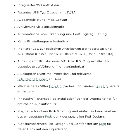
Nachfüllen des
Liquids
ebenso schnell und sicher erledigt.
Technische Daten
Innovatives
Pod-System
für ein lockeres MTL und RDL
Dampfvergnügen
Kompaktes und ergonomisches Box-Design
Vier moderne und vier elegante Farb- und Designvarianten
Einfache und anfängerfreundliche Handhabung
Material: Aluminium-Legierung und PCTG
Integrierter 950 mAh Akku
Rasantes USB Typ-C Laden mit 5V/3A
Ausgangsleistung: max. 22 Watt
Aktivierung via Zugautomatik
Automatische Pod-Erkennung und Leistungsregulierung