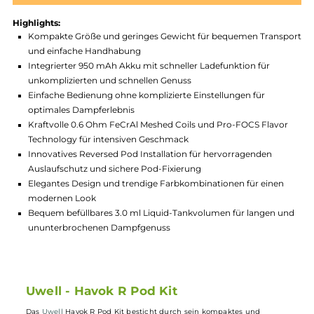
Produktnummer:
UWL_HVK-006
Hersteller:
Uwell
GTIN:
6941736534961
Lagerbestand in Filialen anzeigen
Highlights:
Kompakte Größe und geringes Gewicht für bequemen Trans
und einfache Handhabung
Integrierter 950 mAh Akku mit schneller Ladefunktion für
unkomplizierten und schnellen Genuss
Einfache Bedienung ohne komplizierte Einstellungen für
optimales Dampferlebnis
Kraftvolle 0.6 Ohm FeCrAl Meshed Coils und Pro-FOCS Flav
Technology für intensiven Geschmack
Innovatives Reversed Pod Installation für hervorragenden
Auslaufschutz und sichere Pod-Fixierung
Elegantes Design und trendige Farbkombinationen für eine
modernen Look
Bequem befüllbares 3.0 ml Liquid-Tankvolumen für langen 