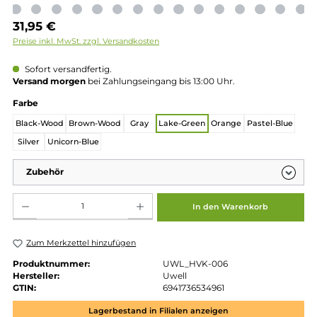
Regulärer Preis:
31,95 €
Preise inkl. MwSt. zzgl. Versandkosten
Sofort versandfertig.
Versand morgen
bei Zahlungseingang bis 13:00 Uhr.
auswählen
Farbe
Black-Wood
Brown-Wood
Gray
Lake-Green
Orange
Pastel-Bl
Silver
Unicorn-Blue
Zubehör
Produkt Anzahl: Gib den gewünschten Wert ein oder benutze die Schaltflächen um die 
In den Warenkorb
Zum Merkzettel hinzufügen