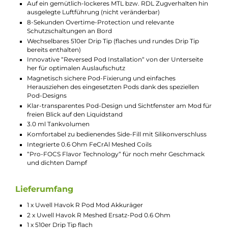
Kraftvolle Meshed Coils
Im Lieferumfang des Havok R Kits sind zwei Havok R
Pods mit integrierten FeCrAl Meshed Coils enthalten.
Diese Coils haben einen Widerstand von 0.6 Ohm und
bieten ein intensives Geschmackserlebnis mit
dichtem und weichem Dampf. Dank der “Pro-FOCS
Flavor Technology“ genießt Du jeden Zug in höchster
Qualität. Mit einem Tankvolumen von 3.0 ml und
einem komfortablen Side-Fill-System ist das
Nachfüllen des Liquids ebenso schnell und sicher
erledigt.
Technische Daten
Innovatives Pod-System für ein lockeres MTL und RDL
Dampfvergnügen
Kompaktes und ergonomisches Box-Design
Vier moderne und vier elegante Farb- und Designvariante
Einfache und anfängerfreundliche Handhabung