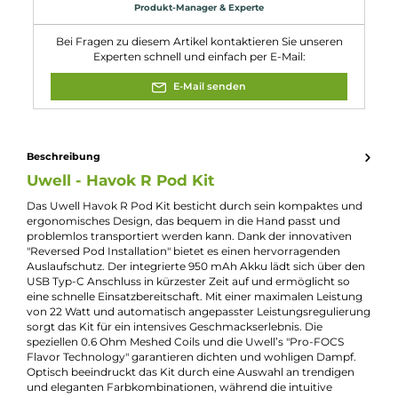
Gewicht: 62.0 g
Füllvolumen: 3.0 ml
Eigenschaften
Akkuform:
Interner Akku
Akkukapazität:
950mAh
Bauform:
Kompaktgerät
, Pod-System
Display:
LED Monochrom
Eigenschaften:
Einsteigerfreundlich
, Klein & Kompakt
Farbfamilie:
Grün
Füllvolumen:
3ml
Geregelter Akkuträger:
Ja
Maximale Leistung:
22W
Zugverhalten:
Mouth-to-Lung
Experte für dieses Produkt
Kevin Maxhuni