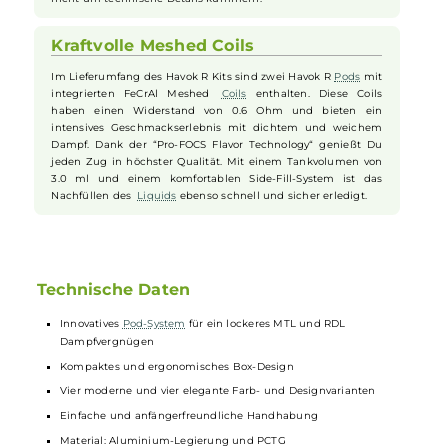
Einfache Handhabung und tolle
Features
Das Havok R Kit punktet mit einer besonders einfachen
Handhabung, die auch für Anfänger geeignet ist. Die
Aktivierung erfolgt über eine Zugautomatik, sodass keine
zusätzlichen Knöpfe oder komplizierte Einstellungen
notwendig sind. Die automatische Pod-Erkennung und
Leistungsregulierung stellt sicher, dass jedes Mal die
optimale Dampfleistung erzielt wird. Damit kannst Du Dich
voll und ganz auf das Vapen konzentrieren und musst Dich
nicht um technische Details kümmern.
Kraftvolle Meshed Coils
Im Lieferumfang des Havok R Kits sind zwei Havok R
Pods
mit
integrierten FeCrAl Meshed
Coils
enthalten. Diese Coils
haben einen Widerstand von 0.6 Ohm und bieten ein
intensives Geschmackserlebnis mit dichtem und weichem
Dampf. Dank der “Pro-FOCS Flavor Technology“ genießt Du
jeden Zug in höchster Qualität. Mit einem Tankvolumen von
3.0 ml und einem komfortablen Side-Fill-System ist das