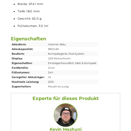
“Pro-FOCS Flavor Technology“ für noch mehr Geschmack und
dichten Dampf
Lieferumfang
1 x Uwell Havok R Pod
Mod
Akkuräger
2 x Uwell Havok R Meshed
Ersatz-Pod
0.6 Ohm
1 x 510er Drip Tip flach
1 x 510er Drip Tip rund
1 x Bedienungsanleitung
Abmessungen
Länge: 75.65 mm
Breite: 47.41 mm
Tiefe: 18.0 mm