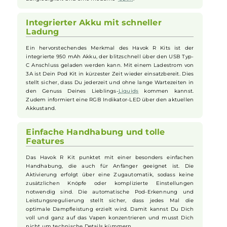
Kompakte Größe und Leichtgewicht
Das Uwell Havok R Pod Kit besticht durch seine kompakte
Größe und das geringe Gewicht von nur 62.0 g. Mit seinen
Abmessungen von 75.65 x 47.41 x 18.0 mm passt das Kit
problemlos in jede Tasche und liegt angenehm in der Hand.
Das macht es ideal für unterwegs, sodass Du Deine
E-
Zigarette
überall mitnehmen kannst. Die
robuste
Bauweise
aus Aluminium-Legierung und PCTG sorgt zudem für
Langlebigkeit und eine moderne
Optik
.
Integrierter Akku mit schneller
Ladung
Ein hervorstechendes Merkmal des Havok R Kits ist der
integrierte 950 mAh Akku, der blitzschnell über den USB Typ-
C Anschluss geladen werden kann. Mit einem Ladestrom von
3A ist Dein Pod Kit in kürzester Zeit wieder einsatzbereit. Dies
stellt sicher, dass Du jederzeit und ohne lange Wartezeiten in
den Genuss Deines Lieblings-
Liquids
kommen kannst.
Zudem informiert eine RGB Indikator-LED über den aktuellen
Akkustand.