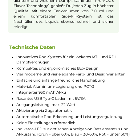
Ein hervorstechendes Merkmal des Havok R Kits ist
der integrierte 950 mAh Akku, der blitzschnell über
den USB Typ-C Anschluss geladen werden kann. Mit
einem Ladestrom von 3A ist Dein Pod Kit in kürzester
Zeit wieder einsatzbereit. Dies stellt sicher, dass Du
jederzeit und ohne lange Wartezeiten in den Genuss
Deines Lieblings-Liquids kommen kannst. Zudem
informiert eine RGB Indikator-LED über den aktuellen
Akkustand.
Einfache Handhabung und tolle
Features
Das Havok R Kit punktet mit einer besonders
einfachen Handhabung, die auch für Anfänger
geeignet ist. Die Aktivierung erfolgt über eine
Zugautomatik, sodass keine zusätzlichen Knöpfe oder
komplizierte Einstellungen notwendig sind. Die
automatische Pod-Erkennung und
Leistungsregulierung stellt sicher, dass jedes Mal die
optimale Dampfleistung erzielt wird. Damit kannst Du
Dich voll und ganz auf das Vapen konzentrieren und
musst Dich nicht um technische Details kümmern.