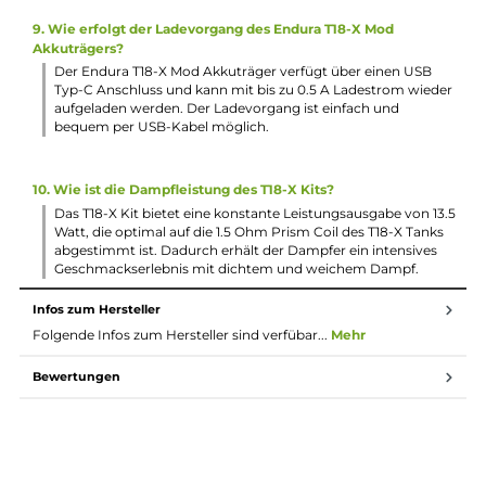
Der PRISM T18 Tank hat eine Kapazität von 2.5 ml, damit
können ausreichend Liquid für langanhaltenden
Dampfgenuss aufgenommen werden. Das praktische Top-F
erleichtert zudem das schnelle und saubere Befüllen des
Tanks.
4. Welche Coils sind für den PRISM T18 Tank geeignet?
Der PRISM T18 Tank ist kompatibel mit den Prism T18 Coils
mit einem Widerstand von 1.5 Ohm, die speziell für ein
gemütliches MTL Dampfverhalten geeignet sind. Sie sorge
für intensiven Geschmack und angenehm warmen Dampf
5. Welche Materialien wurden bei der Herstellung des Endu
T18-X Kits verwendet?
Der Endura T18-X Mod besteht aus einer Aluminium-
Legierung, während der PRISM T18 Tank aus Edelstahl und
Borosilikatglas gefertigt ist. Diese Materialien gewährleiste
eine robuste und hochwertige Verarbeitung des Kits.