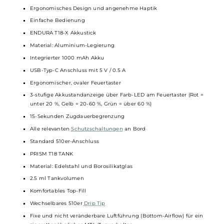
kombiniert werden kann. Mit jedem Coilwechsel erhält man also
auch ein "frisches" Standard 510er-Gewinde.
Technische Daten
Schickes Kit im Pen-Style Look für ein MTL Dampfverhalten mit
zigarettenähnlichem Zug
Ideal geeignet für Umsteiger von der klassischen Zigarette auf
die
E-Zigarette
Kompakt, schlank und leicht
Ergonomisches Design und angenehme Haptik
Einfache Bedienung
ENDURA T18-X Akkustick
Material: Aluminium-Legierung
Integrierter 1000 mAh Akku
USB-Typ-C Anschluss mit 5 V / 0.5 A
Ergonomischer, ovaler Feuertaster