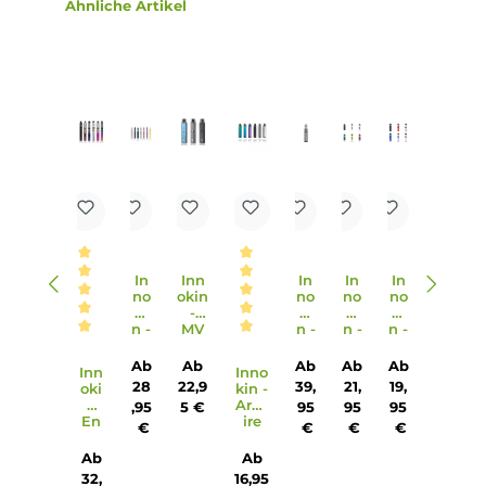
9. Wie erfolgt der Ladevorgang des Endura T18-X Mod
Akkuträgers?
Der Endura T18-X Mod Akkuträger verfügt über einen USB
Typ-C Anschluss und kann mit bis zu 0.5 A Ladestrom wie
aufgeladen werden. Der Ladevorgang ist einfach und
bequem per USB-Kabel möglich.
10. Wie ist die Dampfleistung des T18-X Kits?
Das T18-X Kit bietet eine konstante Leistungsausgabe von 1
Watt, die optimal auf die 1.5 Ohm Prism Coil des T18-X Tan
abgestimmt ist. Dadurch erhält der Dampfer ein intensive
Geschmackserlebnis mit dichtem und weichem Dampf.
Infos zum Hersteller
Folgende Infos zum Hersteller sind verfübar...
Mehr
Bewertungen