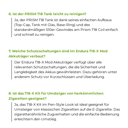
Durchmesser: 18.0 mm
Häufig gestellte Fragen
1. Wie groß ist der Akku des Endura T18-X Mod Akkuträgers?
Der integrierte Akku des Endura T18-X Mod Akkuträgers ha
eine Kapazität von 1000 mAh. Dies bietet ausreichend
Kraftreserven für langanhaltenden Dampfgenuss.
2. Welche Farben zeigt die LED am Feuertaster an?
Die LED am Feuertaster zeigt den aktuellen Akkustand an.
Rot bedeutet, dass der Akku unter 20 % geladen ist, gelb
steht für 20-60 % und grün für über 60 %. Dadurch hat der
Dampfer jederzeit im Blick, wie viel Akkuleistung noch zur
Verfügung steht.
3. Wie viel Liquid kann der PRISM T18 Tank aufnehmen?