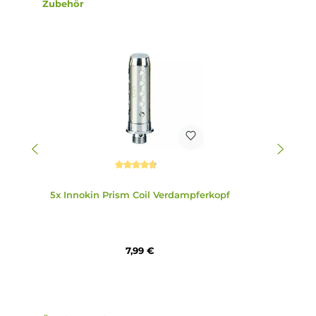
6. Ist der PRISM T18 Tank leicht zu reinigen?
Ja, der PRISM T18 Tank ist dank seines einfachen Aufbaus
(Top-Cap, Tank mit Glas, Base-Ring) und des
standardmäßigen 510er-Gewindes am Prism T18 Coil einfa
und schnell zu reinigen.
7. Welche Schutzschaltungen sind im Endura T18-X Mod
Akkuträger verbaut?
Der Endura T18-X Mod Akkuträger verfügt über alle
relevanten Schutzschaltungen, die die Sicherheit und
Langlebigkeit des Akkus gewährleisten. Dazu gehören unt
anderem Schutz vor Kurzschlüssen und Überladung.
8. Ist das T18-X Kit für Umsteiger von herkömmlichen
Zigaretten geeignet?
Ja, das T18-X Kit im Pen-Style Look ist ideal geeignet für
Umsteiger von klassischen Zigaretten auf die E-Zigarette. 
zigarettenähnliche Zugverhalten und die einfache Bedien
erleichtern den Umstieg.