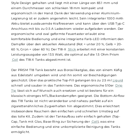
Fixe Bottom-Airflow für zigarettenähnliches Zugverhalten
Innokin - Endura T18-X Kit
Der Endura T18-X
Mod
ist im modernen und ergonomischen Pen-
Style Design gehalten und liegt mit einer Länge von 83.1 mm und
einem Durchmesser von schlanken 18 mm kompakt und
ergonomisch in der Hand. Dank der Verwendung einer Aluminium-
Legierung ist er zudem angenehm leicht. Sein integrierter 1000 mA
Akku bietet ausdauernde Kraftreserven und kann über den USB Typ
Anschluss mit bis zu 0.5 A Ladestrom wieder aufgeladen werden. De
ergonomische und oval geformte Feuertaster erlaubt eine
komfortable Bedienung und eine integrierte Farb-LED informiert de
Dampfer über den aktuellen Akkustand (Rot = unter 20 %, Gelb = 20-
60 %, Grün = über 60 %). Der T18-X
Stick
arbeitet mit einer konstant
Leistungsausgabe von 13.5 Watt, die optimal auf die 1.5 Ohm Prism
Coil
des T18-X Tanks abgestimmt ist.
Der PRISM T18 Tank besteht aus Borosilikatglas, das von einem Käfig
aus Edelstahl umgeben wird und ihn somit vor Beschädigungen
geschützt. Über das praktische Top-Fill gelangen bis zu 2.5 ml
Liqui