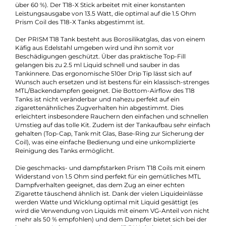
Experte für dieses Produkt
Jannik Ittenbach
Produkt-Manager & Experte
Bei Fragen zu diesem Artikel kontaktieren Sie unseren
Experten schnell und einfach per E-Mail:
E-Mail senden
Beschreibung
Innokin - Endura T18-X Kit
Der Endura T18-X Mod ist im modernen und ergonomischen
Pen-Style Design gehalten und liegt mit einer Länge von 83.1
mm und einem Durchmesser von schlanken 18 mm kompakt