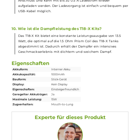
Ja, der PRISM T18 Tank ist dank seines einfachen Aufbaus (Top-
Cap, Tank mit Glas, Base-Ring) und des standardmäßigen 510er-
Gewindes am Prism T18 Coil einfach und schnell zu reinigen.
7. Welche Schutzschaltungen sind im Endura T18-X Mod
Akkuträger verbaut?
Der Endura T18-X Mod Akkuträger verfügt über alle relevanten
Schutzschaltungen
, die die Sicherheit und Langlebigkeit des
Akkus
gewährleisten. Dazu gehören unter anderem Schutz vor
Kurzschlüssen und Überladung.
8. Ist das T18-X Kit für Umsteiger von herkömmlichen
Zigaretten geeignet?
Ja, das T18-X Kit im Pen-Style Look ist ideal geeignet für
Umsteiger von klassischen Zigaretten auf die
E-Zigarette
. Das
zigarettenähnliche Zugverhalten und die einfache Bedienung
erleichtern den Umstieg.
9. Wie erfolgt der Ladevorgang des Endura T18-X Mod