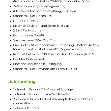
Coil), was eine einfache Bedienung und eine unkomplizierte
Reinigung des Tanks ermöglicht.
Die geschmacks- und dampfstarken Prism T18 Coils mit eine
Widerstand von 1.5 Ohm sind perfekt für ein gemütliches MTL
Dampfverhalten geeignet, das dem Zug an einer echten
Zigarette täuschend ähnlich ist. Dank der vielen Liquideinlässe
werden Watte und Wicklung optimal mit Liquid gesättigt (es
wird die Verwendung von Liquids mit einem VG-Anteil von nic
mehr als 50 % empfohlen) und dem Dampfer bietet sich bei d
konstanten Leistungsausgabe von 13.5 W ein intensives
Geschmackserlebnis mit dichtem und weichem, angenehm
warmem Dampf. Die Coil wird einfach von unten in den Tank
gesteckt und dann durch den schraubbaren Base-Ring
gesichert. Die Unterseite der Coils besitzt ein Standard 510er-
Gewinde, dank dem der T18 Tank mit nahezu jedem Akkuträge
kombiniert werden kann. Mit jedem Coilwechsel erhält man al
auch ein "frisches" Standard 510er-Gewinde.
Technische Daten
Schickes Kit im Pen-Style Look für ein MTL Dampfverhalte
mit zigarettenähnlichem Zug