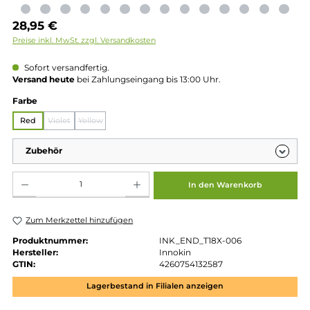
Regulärer Preis:
28,95 €
Preise inkl. MwSt. zzgl. Versandkosten
Sofort versandfertig.
Versand heute
bei Zahlungseingang bis 13:00 Uhr.
auswählen
Farbe
Red
Violet
Yellow
(Diese Option ist zurzeit nicht verfügbar.)
(Diese Option ist zurzeit nicht verfügbar.)
Zubehör
Produkt Anzahl: Gib den gewünschten Wert ein oder benutze die Schaltflächen um die 
In den Warenkorb
Zum Merkzettel hinzufügen
Produktnummer:
INK_END_T18X-006