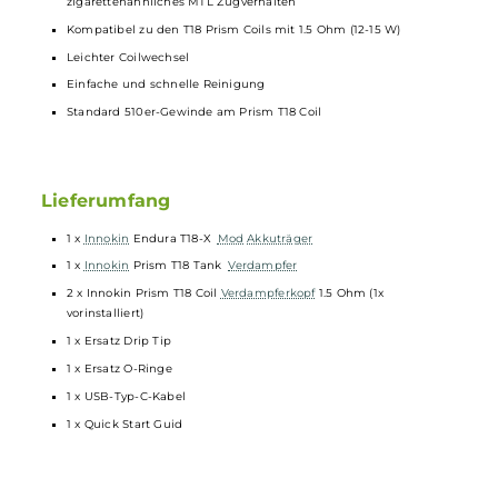
3-stufige Akkustandanzeige über Farb-LED am Feuertaster (Rot 
unter 20 %, Gelb = 20-60 %, Grün = über 60 %)
15-Sekunden Zugdauerbegrenzung
Alle relevanten
Schutzschaltungen
an Bord
Standard 510er-Anschluss
PRISM T18 TANK
Material: Edelstahl und Borosilikatglas
2.5 ml Tankvolumen
Komfortables Top-Fill
Wechselbares 510er
Drip Tip
Fixe und nicht veränderbare Luftführung (Bottom-Airflow) für ei
zigarettenähnliches MTL Zugverhalten
Kompatibel zu den T18 Prism Coils mit 1.5 Ohm (12-15 W)
Leichter Coilwechsel
Einfache und schnelle Reinigung
Standard 510er-Gewinde am Prism T18 Coil