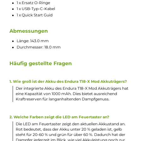
Ideal geeignet für Umsteiger von der klassischen Zigarette
auf die E-Zigarette
Kompakt, schlank und leicht
Ergonomisches Design und angenehme Haptik
Einfache Bedienung
ENDURA T18-X Akkustick
Material: Aluminium-Legierung
Integrierter 1000 mAh Akku
USB-Typ-C Anschluss mit 5 V / 0.5 A
Ergonomischer, ovaler Feuertaster
3-stufige Akkustandanzeige über Farb-LED am Feuertaste
(Rot = unter 20 %, Gelb = 20-60 %, Grün = über 60 %)
15-Sekunden Zugdauerbegrenzung
Alle relevanten Schutzschaltungen an Bord
Standard 510er-Anschluss
PRISM T18 TANK
Material: Edelstahl und Borosilikatglas
2.5 ml Tankvolumen
Komfortables Top-Fill
Wechselbares 510er Drip Tip