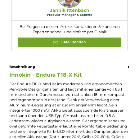
Akkuträgers?
Der Endura T18-X Mod Akkuträger verfügt über einen USB Typ-C
Anschluss und kann mit bis zu 0.5 A Ladestrom wieder
aufgeladen werden. Der Ladevorgang ist einfach und bequem p
USB-Kabel möglich.
10. Wie ist die Dampfleistung des T18-X Kits?
Das T18-X Kit bietet eine konstante Leistungsausgabe von 13.5
Watt, die optimal auf die 1.5 Ohm Prism Coil des T18-X Tanks
abgestimmt ist. Dadurch erhält der Dampfer ein intensives
Geschmackserlebnis mit dichtem und weichem Dampf.
Eigenschaften
Akkuform:
Interner Akku
Akkukapazität:
1000mAh
Bauform:
Stick-Gerät
Display:
Kein Display
Eigenschaften:
Einsteigerfreundlich
Geregelter Akkuträger:
Ja
Maximale Leistung:
15W
Zugverhalten:
Mouth-to-Lung