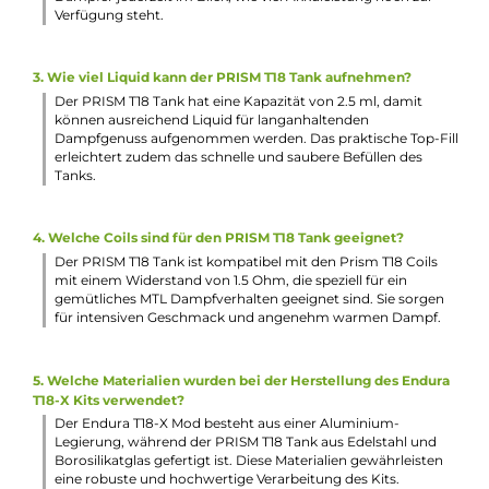
Fixe und nicht veränderbare Luftführung (Bottom-Airflow
für ein zigarettenähnliches MTL Zugverhalten
Kompatibel zu den T18 Prism Coils mit 1.5 Ohm (12-15 W)
Leichter Coilwechsel
Einfache und schnelle Reinigung
Standard 510er-Gewinde am Prism T18 Coil
Lieferumfang
1 x Innokin Endura T18-X Mod Akkuträger
1 x Innokin Prism T18 Tank Verdampfer
2 x Innokin Prism T18 Coil Verdampferkopf 1.5 Ohm (1x
vorinstalliert)
1 x Ersatz Drip Tip
1 x Ersatz O-Ringe
1 x USB-Typ-C-Kabel
1 x Quick Start Guid
Abmessungen
Länge: 143.0 mm