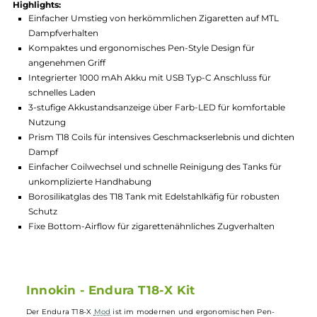
Hersteller:
Innokin
GTIN:
4260754132587
Lagerbestand in Filialen anzeigen
Highlights:
Einfacher Umstieg von herkömmlichen Zigaretten auf MTL
Dampfverhalten
Kompaktes und ergonomisches Pen-Style Design für
angenehmen Griff
Integrierter 1000 mAh Akku mit USB Typ-C Anschluss für
schnelles Laden
3-stufige Akkustandsanzeige über Farb-LED für komfortable
Nutzung
Prism T18 Coils für intensives Geschmackserlebnis und dich
Dampf
Einfacher Coilwechsel und schnelle Reinigung des Tanks für
unkomplizierte Handhabung
Borosilikatglas des T18 Tank mit Edelstahlkäfig für robusten
Schutz