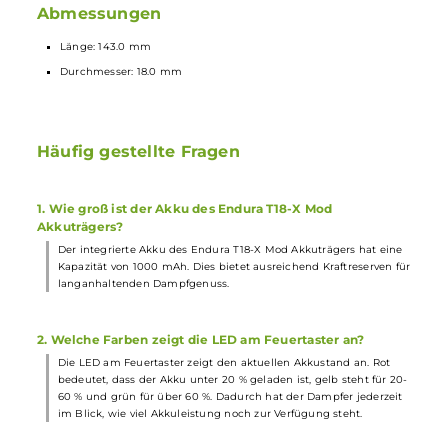
Lieferumfang
1 x
Innokin
Endura T18-X
Mod
Akkuträger
1 x
Innokin
Prism T18 Tank
Verdampfer
2 x Innokin Prism T18 Coil
Verdampferkopf
1.5 Ohm (1x
vorinstalliert)
1 x Ersatz Drip Tip
1 x Ersatz O-Ringe
1 x USB-Typ-C-Kabel
1 x Quick Start Guid
Abmessungen
Länge: 143.0 mm
Durchmesser: 18.0 mm