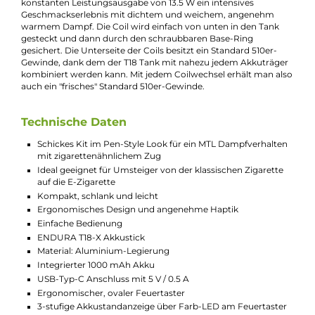
und ergonomisch in der Hand. Dank der Verwendung einer
Aluminium-Legierung ist er zudem angenehm leicht. Sein
integrierter 1000 mAh Akku bietet ausdauernde Kraftreserven
und kann über den USB Typ-C Anschluss mit bis zu 0.5 A
Ladestrom wieder aufgeladen werden. Der ergonomische un
oval geformte Feuertaster erlaubt eine komfortable Bedienun
und eine integrierte Farb-LED informiert den Dampfer über d
aktuellen Akkustand (Rot = unter 20 %, Gelb = 20-60 %, Grün =
über 60 %). Der T18-X Stick arbeitet mit einer konstanten
Leistungsausgabe von 13.5 Watt, die optimal auf die 1.5 Ohm
Prism Coil des T18-X Tanks abgestimmt ist.
Der PRISM T18 Tank besteht aus Borosilikatglas, das von eine
Käfig aus Edelstahl umgeben wird und ihn somit vor
Beschädigungen geschützt. Über das praktische Top-Fill
gelangen bis zu 2.5 ml Liquid schnell und sauber in das
Tankinnere. Das ergonomische 510er Drip Tip lässt sich auf
Wunsch auch ersetzen und ist bestens für ein klassisch-streng
MTL/Backendampfen geeignet. Die Bottom-Airflow des T18
Tanks ist nicht veränderbar und nahezu perfekt auf ein
zigarettenähnliches Zugverhalten hin abgestimmt. Dies
erleichtert insbesondere Rauchern den einfachen und schnell
Umstieg auf das tolle Kit. Zudem ist der Tankaufbau sehr einf
gehalten (Top-Cap, Tank mit Glas, Base-Ring zur Sicherung de