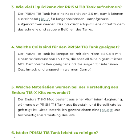
Häufig gestellte Fragen
1. Wie groß ist der Akku des Endura T18-X Mod
Akkuträgers?
Der integrierte Akku des Endura T18-X Mod Akkuträgers hat eine
Kapazität von 1000 mAh. Dies bietet ausreichend Kraftreserven f
langanhaltenden Dampfgenuss.
2. Welche Farben zeigt die LED am Feuertaster an?
Die LED am Feuertaster zeigt den aktuellen Akkustand an. Rot
bedeutet, dass der Akku unter 20 % geladen ist, gelb steht für 20
60 % und grün für über 60 %. Dadurch hat der Dampfer jederzeit
im Blick, wie viel Akkuleistung noch zur Verfügung steht.
3. Wie viel Liquid kann der PRISM T18 Tank aufnehmen?
Der PRISM T18 Tank hat eine Kapazität von 2.5 ml, damit können