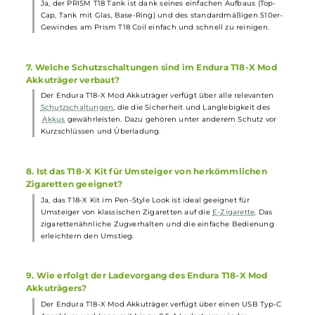
ausreichend
Liquid
für langanhaltenden Dampfgenuss
aufgenommen werden. Das praktische Top-Fill erleichtert zude
das schnelle und saubere Befüllen des Tanks.
4. Welche Coils sind für den PRISM T18 Tank geeignet?
Der PRISM T18 Tank ist kompatibel mit den Prism T18 Coils mit
einem Widerstand von 1.5 Ohm, die speziell für ein gemütliches
MTL Dampfverhalten geeignet sind. Sie sorgen für intensiven
Geschmack und angenehm warmen Dampf.
5. Welche Materialien wurden bei der Herstellung des
Endura T18-X Kits verwendet?
Der Endura T18-X Mod besteht aus einer Aluminium-Legierung,
während der PRISM T18 Tank aus Edelstahl und Borosilikatglas
gefertigt ist. Diese Materialien gewährleisten eine
robuste
und
hochwertige Verarbeitung des Kits.
6. Ist der PRISM T18 Tank leicht zu reinigen?