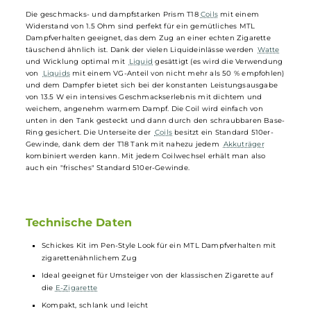
schnell und sauber in das Tankinnere. Das ergonomische 510er
Drip
Tip
lässt sich auf Wunsch auch ersetzen und ist bestens für ein
klassisch-strenges MTL/Backendampfen geeignet. Die Bottom-Airfl
des T18 Tanks ist nicht veränderbar und nahezu perfekt auf ein
zigarettenähnliches Zugverhalten hin abgestimmt. Dies erleichtert
insbesondere Rauchern den einfachen und schnellen Umstieg auf
das tolle Kit. Zudem ist der Tankaufbau sehr einfach gehalten (Top-
Cap, Tank mit Glas, Base-Ring zur Sicherung der
Coil
), was eine
einfache Bedienung und eine unkomplizierte Reinigung des Tanks
ermöglicht.
Die geschmacks- und dampfstarken Prism T18
Coils
mit einem
Widerstand von 1.5 Ohm sind perfekt für ein gemütliches MTL
Dampfverhalten geeignet, das dem Zug an einer echten Zigarette
täuschend ähnlich ist. Dank der vielen Liquideinlässe werden
Watte
und Wicklung optimal mit
Liquid
gesättigt (es wird die Verwendun
von
Liquids
mit einem VG-Anteil von nicht mehr als 50 % empfohle
und dem Dampfer bietet sich bei der konstanten Leistungsausgabe
von 13.5 W ein intensives Geschmackserlebnis mit dichtem und
weichem, angenehm warmem Dampf. Die Coil wird einfach von
unten in den Tank gesteckt und dann durch den schraubbaren Bas
Ring gesichert. Die Unterseite der
Coils
besitzt ein Standard 510er-
Gewinde, dank dem der T18 Tank mit nahezu jedem
Akkuträger