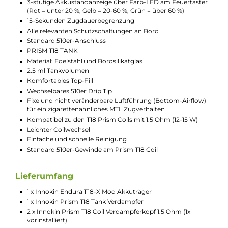
gehalten (Top-Cap, Tank mit Glas, Base-Ring zur Sicherung de
Coil), was eine einfache Bedienung und eine unkomplizierte
Reinigung des Tanks ermöglicht.
Die geschmacks- und dampfstarken Prism T18 Coils mit eine
Widerstand von 1.5 Ohm sind perfekt für ein gemütliches MTL
Dampfverhalten geeignet, das dem Zug an einer echten
Zigarette täuschend ähnlich ist. Dank der vielen Liquideinlässe
werden Watte und Wicklung optimal mit Liquid gesättigt (es
wird die Verwendung von Liquids mit einem VG-Anteil von nic
mehr als 50 % empfohlen) und dem Dampfer bietet sich bei d
konstanten Leistungsausgabe von 13.5 W ein intensives
Geschmackserlebnis mit dichtem und weichem, angenehm
warmem Dampf. Die Coil wird einfach von unten in den Tank
gesteckt und dann durch den schraubbaren Base-Ring
gesichert. Die Unterseite der Coils besitzt ein Standard 510er-
Gewinde, dank dem der T18 Tank mit nahezu jedem Akkuträge
kombiniert werden kann. Mit jedem Coilwechsel erhält man al
auch ein "frisches" Standard 510er-Gewinde.
Technische Daten
Schickes Kit im Pen-Style Look für ein MTL Dampfverhalte