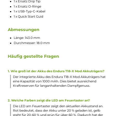
mit zigarettenähnlichem Zug
Ideal geeignet für Umsteiger von der klassischen Zigarette
auf die E-Zigarette
Kompakt, schlank und leicht
Ergonomisches Design und angenehme Haptik
Einfache Bedienung
ENDURA T18-X Akkustick
Material: Aluminium-Legierung
Integrierter 1000 mAh Akku
USB-Typ-C Anschluss mit 5 V / 0.5 A
Ergonomischer, ovaler Feuertaster
3-stufige Akkustandanzeige über Farb-LED am Feuertaste
(Rot = unter 20 %, Gelb = 20-60 %, Grün = über 60 %)
15-Sekunden Zugdauerbegrenzung
Alle relevanten Schutzschaltungen an Bord
Standard 510er-Anschluss
PRISM T18 TANK
Material: Edelstahl und Borosilikatglas
2.5 ml Tankvolumen
Komfortables Top-Fill
Wechselbares 510er Drip Tip