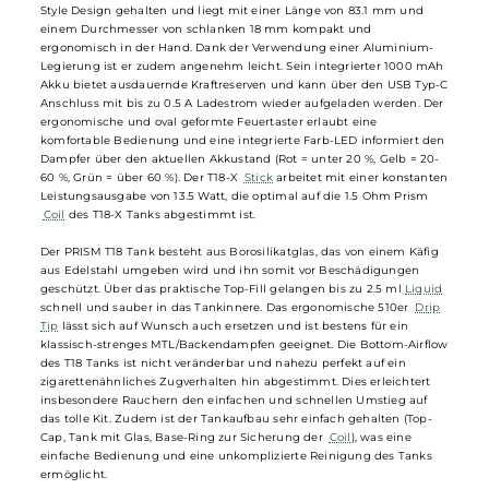
Fixe Bottom-Airflow für zigarettenähnliches Zugverhalten
Innokin - Endura T18-X Kit
Der Endura T18-X
Mod
ist im modernen und ergonomischen Pen-
Style Design gehalten und liegt mit einer Länge von 83.1 mm und
einem Durchmesser von schlanken 18 mm kompakt und
ergonomisch in der Hand. Dank der Verwendung einer Aluminium-
Legierung ist er zudem angenehm leicht. Sein integrierter 1000 mA
Akku bietet ausdauernde Kraftreserven und kann über den USB Typ
Anschluss mit bis zu 0.5 A Ladestrom wieder aufgeladen werden. De
ergonomische und oval geformte Feuertaster erlaubt eine
komfortable Bedienung und eine integrierte Farb-LED informiert de
Dampfer über den aktuellen Akkustand (Rot = unter 20 %, Gelb = 20-
60 %, Grün = über 60 %). Der T18-X
Stick
arbeitet mit einer konstant
Leistungsausgabe von 13.5 Watt, die optimal auf die 1.5 Ohm Prism
Coil
des T18-X Tanks abgestimmt ist.
Der PRISM T18 Tank besteht aus Borosilikatglas, das von einem Käfig
aus Edelstahl umgeben wird und ihn somit vor Beschädigungen
geschützt. Über das praktische Top-Fill gelangen bis zu 2.5 ml
Liqui