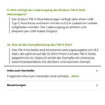
Der PRISM T18 Tank hat eine Kapazität von 2.5 ml, damit
können ausreichend Liquid für langanhaltenden
Dampfgenuss aufgenommen werden. Das praktische Top-F
erleichtert zudem das schnelle und saubere Befüllen des
Tanks.
4. Welche Coils sind für den PRISM T18 Tank geeignet?
Der PRISM T18 Tank ist kompatibel mit den Prism T18 Coils
mit einem Widerstand von 1.5 Ohm, die speziell für ein
gemütliches MTL Dampfverhalten geeignet sind. Sie sorge
für intensiven Geschmack und angenehm warmen Dampf
5. Welche Materialien wurden bei der Herstellung des Endu
T18-X Kits verwendet?
Der Endura T18-X Mod besteht aus einer Aluminium-
Legierung, während der PRISM T18 Tank aus Edelstahl und
Borosilikatglas gefertigt ist. Diese Materialien gewährleiste
eine robuste und hochwertige Verarbeitung des Kits.