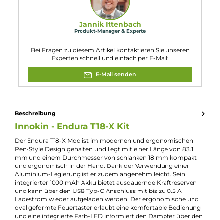
Akkuträgers?
Der Endura T18-X Mod Akkuträger verfügt über einen USB Typ-C
Anschluss und kann mit bis zu 0.5 A Ladestrom wieder
aufgeladen werden. Der Ladevorgang ist einfach und bequem p
USB-Kabel möglich.
10. Wie ist die Dampfleistung des T18-X Kits?
Das T18-X Kit bietet eine konstante Leistungsausgabe von 13.5
Watt, die optimal auf die 1.5 Ohm Prism Coil des T18-X Tanks
abgestimmt ist. Dadurch erhält der Dampfer ein intensives
Geschmackserlebnis mit dichtem und weichem Dampf.
Eigenschaften
Akkuform:
Interner Akku
Akkukapazität:
1000mAh
Bauform:
Stick-Gerät
Display:
Kein Display
Eigenschaften:
Einsteigerfreundlich
Farbfamilie:
Rot
Geregelter Akkuträger:
Ja
Maximale Leistung:
15W
Zugverhalten:
Mouth-to-Lung