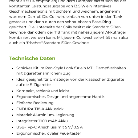
mm und einem Durchmesser von schlanken 18 mm kompakt
und ergonomisch in der Hand. Dank der Verwendung einer
Aluminium-Legierung ist er zudem angenehm leicht. Sein
integrierter 1000 mAh Akku bietet ausdauernde Kraftreserven
und kann über den USB Typ-C Anschluss mit bis zu 0.5 A
Ladestrom wieder aufgeladen werden. Der ergonomische un
oval geformte Feuertaster erlaubt eine komfortable Bedienun
und eine integrierte Farb-LED informiert den Dampfer über d
aktuellen Akkustand (Rot = unter 20 %, Gelb = 20-60 %, Grün =
über 60 %). Der T18-X Stick arbeitet mit einer konstanten
Leistungsausgabe von 13.5 Watt, die optimal auf die 1.5 Ohm
Prism Coil des T18-X Tanks abgestimmt ist.
Der PRISM T18 Tank besteht aus Borosilikatglas, das von eine
Käfig aus Edelstahl umgeben wird und ihn somit vor
Beschädigungen geschützt. Über das praktische Top-Fill
gelangen bis zu 2.5 ml Liquid schnell und sauber in das
Tankinnere. Das ergonomische 510er Drip Tip lässt sich auf
Wunsch auch ersetzen und ist bestens für ein klassisch-streng
MTL/Backendampfen geeignet. Die Bottom-Airflow des T18
Tanks ist nicht veränderbar und nahezu perfekt auf ein
zigarettenähnliches Zugverhalten hin abgestimmt. Dies
erleichtert insbesondere Rauchern den einfachen und schnell
Umstieg auf das tolle Kit. Zudem ist der Tankaufbau sehr einf