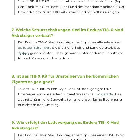
ausreichend
Liquid
für langanhaltenden Dampfgenuss
aufgenommen werden. Das praktische Top-Fill erleichtert zude
das schnelle und saubere Befüllen des Tanks.
4. Welche Coils sind für den PRISM T18 Tank geeignet?
Der PRISM T18 Tank ist kompatibel mit den Prism T18 Coils mit
einem Widerstand von 1.5 Ohm, die speziell für ein gemütliches
MTL Dampfverhalten geeignet sind. Sie sorgen für intensiven
Geschmack und angenehm warmen Dampf.
5. Welche Materialien wurden bei der Herstellung des
Endura T18-X Kits verwendet?
Der Endura T18-X Mod besteht aus einer Aluminium-Legierung,
während der PRISM T18 Tank aus Edelstahl und Borosilikatglas
gefertigt ist. Diese Materialien gewährleisten eine
robuste
und
hochwertige Verarbeitung des Kits.
6. Ist der PRISM T18 Tank leicht zu reinigen?