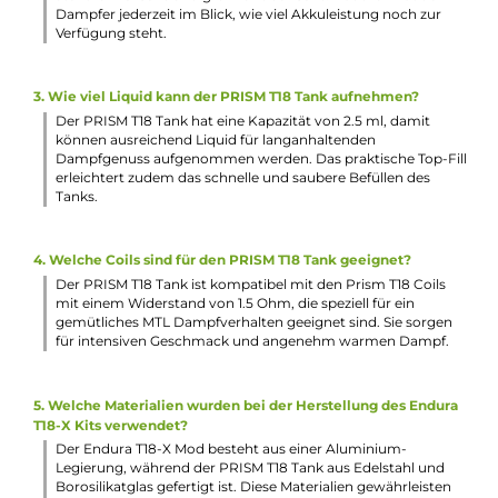
Fixe und nicht veränderbare Luftführung (Bottom-Airflow
für ein zigarettenähnliches MTL Zugverhalten
Kompatibel zu den T18 Prism Coils mit 1.5 Ohm (12-15 W)
Leichter Coilwechsel
Einfache und schnelle Reinigung
Standard 510er-Gewinde am Prism T18 Coil
Lieferumfang
1 x Innokin Endura T18-X Mod Akkuträger
1 x Innokin Prism T18 Tank Verdampfer
2 x Innokin Prism T18 Coil Verdampferkopf 1.5 Ohm (1x
vorinstalliert)
1 x Ersatz Drip Tip
1 x Ersatz O-Ringe
1 x USB-Typ-C-Kabel
1 x Quick Start Guid
Abmessungen