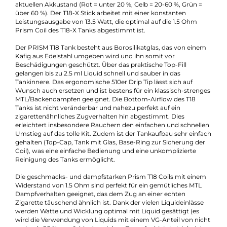
Experte für dieses Produkt
Jannik Ittenbach
Produkt-Manager & Experte
Bei Fragen zu diesem Artikel kontaktieren Sie unseren
Experten schnell und einfach per E-Mail:
E-Mail senden
Beschreibung
Innokin - Endura T18-X Kit
Der Endura T18-X Mod ist im modernen und ergonomischen
Pen-Style Design gehalten und liegt mit einer Länge von 83.1