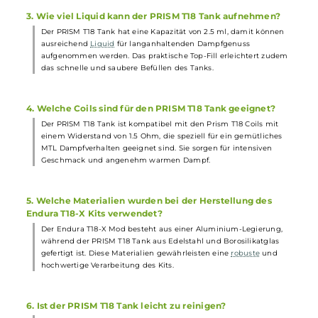
Häufig gestellte Fragen
1. Wie groß ist der Akku des Endura T18-X Mod
Akkuträgers?
Der integrierte Akku des Endura T18-X Mod Akkuträgers hat eine
Kapazität von 1000 mAh. Dies bietet ausreichend Kraftreserven f
langanhaltenden Dampfgenuss.
2. Welche Farben zeigt die LED am Feuertaster an?
Die LED am Feuertaster zeigt den aktuellen Akkustand an. Rot
bedeutet, dass der Akku unter 20 % geladen ist, gelb steht für 20
60 % und grün für über 60 %. Dadurch hat der Dampfer jederzeit
im Blick, wie viel Akkuleistung noch zur Verfügung steht.
3. Wie viel Liquid kann der PRISM T18 Tank aufnehmen?
Der PRISM T18 Tank hat eine Kapazität von 2.5 ml, damit können