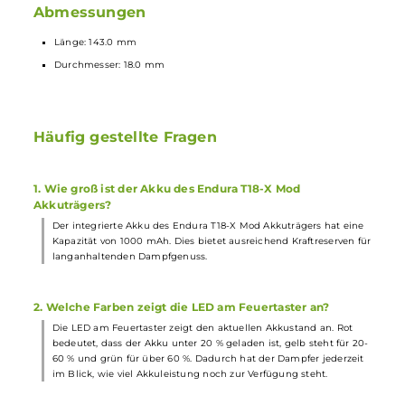
Lieferumfang
1 x
Innokin
Endura T18-X
Mod
Akkuträger
1 x
Innokin
Prism T18 Tank
Verdampfer
2 x Innokin Prism T18 Coil
Verdampferkopf
1.5 Ohm (1x
vorinstalliert)
1 x Ersatz Drip Tip
1 x Ersatz O-Ringe
1 x USB-Typ-C-Kabel
1 x Quick Start Guid
Abmessungen
Länge: 143.0 mm
Durchmesser: 18.0 mm