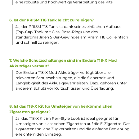
Länge: 143.0 mm
Durchmesser: 18.0 mm
Häufig gestellte Fragen
1. Wie groß ist der Akku des Endura T18-X Mod Akkuträgers?
Der integrierte Akku des Endura T18-X Mod Akkuträgers ha
eine Kapazität von 1000 mAh. Dies bietet ausreichend
Kraftreserven für langanhaltenden Dampfgenuss.
2. Welche Farben zeigt die LED am Feuertaster an?
Die LED am Feuertaster zeigt den aktuellen Akkustand an.
Rot bedeutet, dass der Akku unter 20 % geladen ist, gelb
steht für 20-60 % und grün für über 60 %. Dadurch hat der
Dampfer jederzeit im Blick, wie viel Akkuleistung noch zur
Verfügung steht.
3. Wie viel Liquid kann der PRISM T18 Tank aufnehmen?