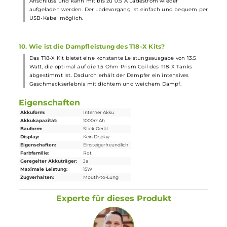
Ja, der PRISM T18 Tank ist dank seines einfachen Aufbaus (Top-
Cap, Tank mit Glas, Base-Ring) und des standardmäßigen 510er-
Gewindes am Prism T18 Coil einfach und schnell zu reinigen.
7. Welche Schutzschaltungen sind im Endura T18-X Mod
Akkuträger verbaut?
Der Endura T18-X Mod Akkuträger verfügt über alle relevanten
Schutzschaltungen
, die die Sicherheit und Langlebigkeit des
Akkus
gewährleisten. Dazu gehören unter anderem Schutz vor
Kurzschlüssen und Überladung.
8. Ist das T18-X Kit für Umsteiger von herkömmlichen
Zigaretten geeignet?
Ja, das T18-X Kit im Pen-Style Look ist ideal geeignet für
Umsteiger von klassischen Zigaretten auf die
E-Zigarette
. Das
zigarettenähnliche Zugverhalten und die einfache Bedienung
erleichtern den Umstieg.
9. Wie erfolgt der Ladevorgang des Endura T18-X Mod