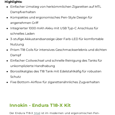
Hersteller:
Innokin
GTIN:
4260754132587
Lagerbestand in Filialen anzeigen
Highlights:
Einfacher Umstieg von herkömmlichen Zigaretten auf MTL
Dampfverhalten
Kompaktes und ergonomisches Pen-Style Design für
angenehmen Griff
Integrierter 1000 mAh Akku mit USB Typ-C Anschluss für
schnelles Laden
3-stufige Akkustandsanzeige über Farb-LED für komfortable
Nutzung
Prism T18 Coils für intensives Geschmackserlebnis und dich
Dampf
Einfacher Coilwechsel und schnelle Reinigung des Tanks für
unkomplizierte Handhabung
Borosilikatglas des T18 Tank mit Edelstahlkäfig für robusten
Schutz