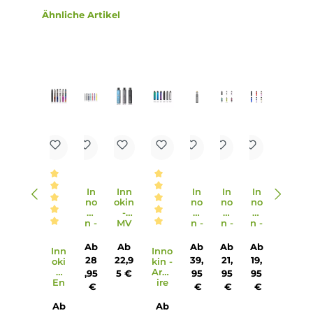
9. Wie erfolgt der Ladevorgang des Endura T18-X Mod
Akkuträgers?
Der Endura T18-X Mod Akkuträger verfügt über einen USB
Typ-C Anschluss und kann mit bis zu 0.5 A Ladestrom wie
aufgeladen werden. Der Ladevorgang ist einfach und
bequem per USB-Kabel möglich.
10. Wie ist die Dampfleistung des T18-X Kits?
Das T18-X Kit bietet eine konstante Leistungsausgabe von 1
Watt, die optimal auf die 1.5 Ohm Prism Coil des T18-X Tan
abgestimmt ist. Dadurch erhält der Dampfer ein intensive
Geschmackserlebnis mit dichtem und weichem Dampf.
Infos zum Hersteller
Folgende Infos zum Hersteller sind verfübar...
Mehr
Bewertungen