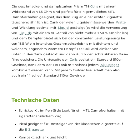
schnell und sauber in das Tankinnere. Das ergonomische 510er
Drip
Tip
lässt sich auf Wunsch auch ersetzen und ist bestens für ein
klassisch-strenges MTL/Backendampfen geeignet. Die Bottom-Airfl
des T18 Tanks ist nicht veränderbar und nahezu perfekt auf ein
zigarettenähnliches Zugverhalten hin abgestimmt. Dies erleichtert
insbesondere Rauchern den einfachen und schnellen Umstieg auf
das tolle Kit. Zudem ist der Tankaufbau sehr einfach gehalten (Top-
Cap, Tank mit Glas, Base-Ring zur Sicherung der
Coil
), was eine
einfache Bedienung und eine unkomplizierte Reinigung des Tanks
ermöglicht.
Die geschmacks- und dampfstarken Prism T18
Coils
mit einem
Widerstand von 1.5 Ohm sind perfekt für ein gemütliches MTL
Dampfverhalten geeignet, das dem Zug an einer echten Zigarette
täuschend ähnlich ist. Dank der vielen Liquideinlässe werden
Watte
und Wicklung optimal mit
Liquid
gesättigt (es wird die Verwendun
von
Liquids
mit einem VG-Anteil von nicht mehr als 50 % empfohle
und dem Dampfer bietet sich bei der konstanten Leistungsausgabe
von 13.5 W ein intensives Geschmackserlebnis mit dichtem und
weichem, angenehm warmem Dampf. Die Coil wird einfach von
unten in den Tank gesteckt und dann durch den schraubbaren Bas
Ring gesichert. Die Unterseite der
Coils
besitzt ein Standard 510er-
Gewinde, dank dem der T18 Tank mit nahezu jedem
Akkuträger