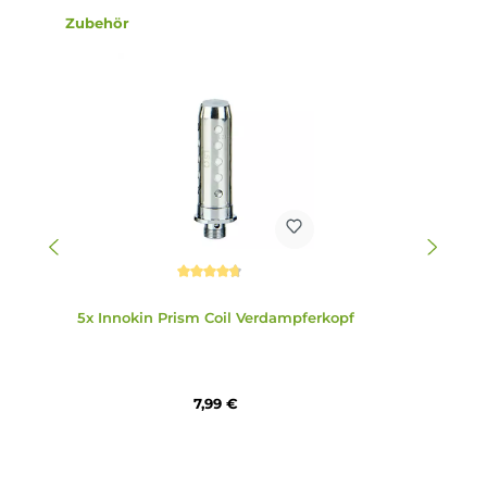
6. Ist der PRISM T18 Tank leicht zu reinigen?
Ja, der PRISM T18 Tank ist dank seines einfachen Aufbaus
(Top-Cap, Tank mit Glas, Base-Ring) und des
standardmäßigen 510er-Gewindes am Prism T18 Coil einfa
und schnell zu reinigen.
7. Welche Schutzschaltungen sind im Endura T18-X Mod
Akkuträger verbaut?
Der Endura T18-X Mod Akkuträger verfügt über alle
relevanten Schutzschaltungen, die die Sicherheit und
Langlebigkeit des Akkus gewährleisten. Dazu gehören unt
anderem Schutz vor Kurzschlüssen und Überladung.
8. Ist das T18-X Kit für Umsteiger von herkömmlichen
Zigaretten geeignet?
Ja, das T18-X Kit im Pen-Style Look ist ideal geeignet für
Umsteiger von klassischen Zigaretten auf die E-Zigarette. 
zigarettenähnliche Zugverhalten und die einfache Bedien
erleichtern den Umstieg.