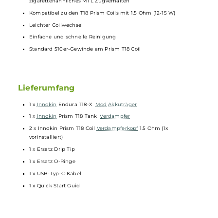
3-stufige Akkustandanzeige über Farb-LED am Feuertaster (Rot 
unter 20 %, Gelb = 20-60 %, Grün = über 60 %)
15-Sekunden Zugdauerbegrenzung
Alle relevanten
Schutzschaltungen
an Bord
Standard 510er-Anschluss
PRISM T18 TANK
Material: Edelstahl und Borosilikatglas
2.5 ml Tankvolumen
Komfortables Top-Fill
Wechselbares 510er
Drip Tip
Fixe und nicht veränderbare Luftführung (Bottom-Airflow) für ei
zigarettenähnliches MTL Zugverhalten
Kompatibel zu den T18 Prism Coils mit 1.5 Ohm (12-15 W)
Leichter Coilwechsel
Einfache und schnelle Reinigung
Standard 510er-Gewinde am Prism T18 Coil