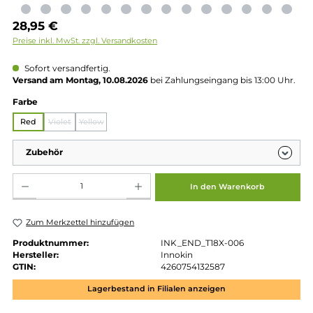
Regulärer Preis:
28,95 €
Preise inkl. MwSt. zzgl. Versandkosten
Sofort versandfertig.
Versand am Montag, 10.08.2026
bei Zahlungseingang bis 13:00 
auswählen
Farbe
Red
Violet
Yellow
(Diese Option ist zurzeit nicht verfügbar.)
(Diese Option ist zurzeit nicht verfügbar.)
Zubehör
Produkt Anzahl: Gib den gewünschten Wert ein oder benutze die Schaltflächen um die 
In den Warenkorb
Zum Merkzettel hinzufügen
Produktnummer:
INK_END_T18X-006