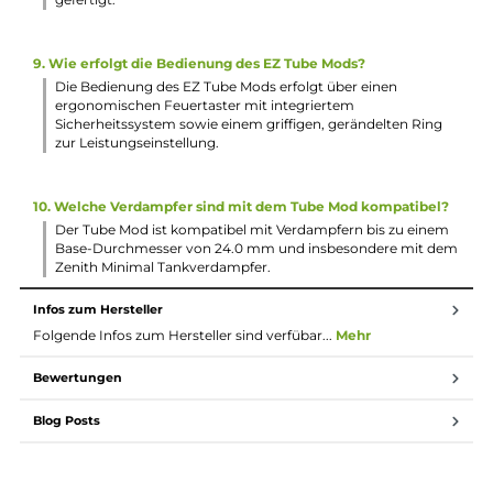
2. Wie hoch ist die maximale Ausgangsleistung des EZ Tube
Mods?
Der integrierte 2100 mAh Akku ermöglicht eine
Ausgangsleistung von bis zu 40 Watt, die sich über einen
griffigen, gerändelten Ring einstellen lässt.
3. Wie groß ist der Tank des Zenith Minimal Tankverdampfe
Der Zenith Minimal Tankverdampfer fasst bis zu 4.0 ml Liq
und verfügt über ein komfortables Top-Fill-System mit
Bajonett-Verschluss.
4. Welche Coils sind im Lieferumfang enthalten und für
welches Dampfverhalten eignen sie sich?
Im Lieferumfang enthalten ist eine 0.8 Ohm Z-Coil für MTL
Dampfen (15-18 Watt) und eine 0.3 Ohm Z-Coil für RDL
Dampfen (30-40 Watt).