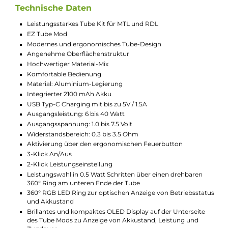
Leistung und Bedienung
Der integrierte 2100 mAh Akku ermöglicht eine
Ausgangsleistung von bis zu 40 Watt. Die
Leistungseinstellung erfolgt über einen griffig
gerändelten Ring. Ein brillantes OLED Monochrom-
Display an der Unterseite zeigt Akkustand, Leistung
und Zugdauer an. Ein 360° LED Farbring visualisiert
zusätzlich den Betriebsstatus. Die Bedienung des EZ
Tube Mods geschieht über einen ergonomischen
Feuertaster mit integriertem Sicherheitssystem.
Der Zenith Minimal Tankverdampfer
Der Zenith Minimal Tank fasst bis zu 4.0 ml Liquid und
verfügt über ein komfortables Top-Fill-System mit
Bajonett-Verschluss. Im Lieferumfang enthalten sind
verschiedene 510er Drip Tips für MTL und RDL, die
auch mit eigenen Drip Tips kombinierbar sind. Die
Bottom-AFC erlaubt eine präzise Anpassung des
Luftstroms für verschiedene Zugverhaltensweisen.