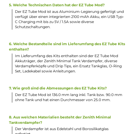
1 x 510er RDL Drip Tip
1 x O-Ring Set
1 x USB Typ-C Ladekabel
1 x Tutorial QR Card
1 x Warnhinweise
1 x Quick-Start Anleitung
Abmessungen
Länge: 136.0 mm inkl. Tank / 90.0 mm ohne Tank
Durchmesser: 25.0 mm
Häufig gestellte Fragen
1. Welche Besonderheiten zeichnen den EZ Tube Mod aus?
Der EZ Tube Mod überzeugt mit seiner runden Formgebu
und angenehmen, griffigen Oberfläche. Außerdem ist er in
verschiedenen trendigen Farben erhältlich und verfügt üb
einen gefederten 510er-Anschluss.