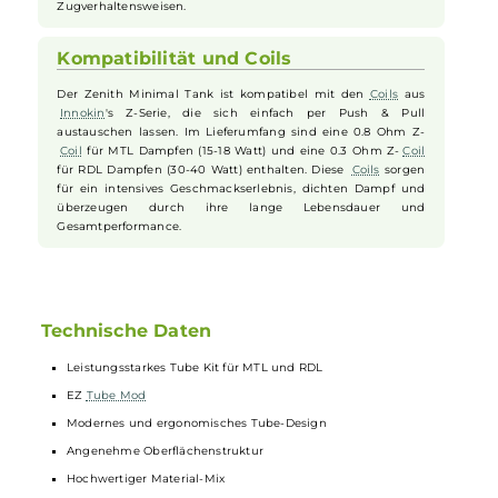
Sicherheitssystem.
Der Zenith Minimal Tankverdampfer
Der Zenith Minimal Tank fasst bis zu 4.0 ml
Liquid
und
verfügt über ein komfortables Top-Fill-System mit Bajonett-
Verschluss. Im Lieferumfang enthalten sind verschiedene
510er
Drip Tips
für MTL und RDL, die auch mit eigenen
Drip
Tips
kombinierbar sind. Die Bottom-AFC erlaubt eine präzise
Anpassung des Luftstroms für verschiedene
Zugverhaltensweisen.
Kompatibilität und Coils
Der Zenith Minimal Tank ist kompatibel mit den
Coils
aus
Innokin
's Z-Serie, die sich einfach per Push & Pull
austauschen lassen. Im Lieferumfang sind eine 0.8 Ohm Z-
Coil
für MTL Dampfen (15-18 Watt) und eine 0.3 Ohm Z-
Coil
für RDL Dampfen (30-40 Watt) enthalten. Diese
Coils
sorgen
für ein intensives Geschmackserlebnis, dichten Dampf und
überzeugen durch ihre lange Lebensdauer und
Gesamtperformance.