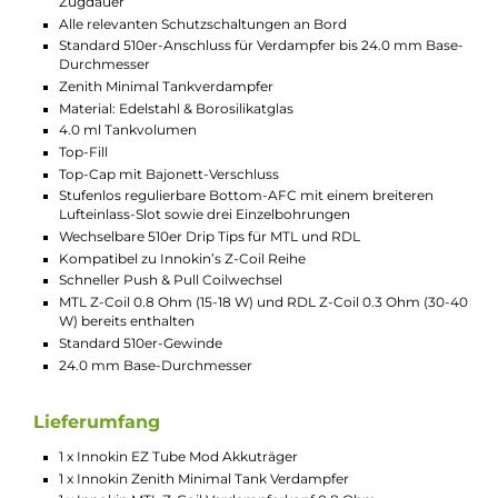
Kompatibilität und Coils
Der Zenith Minimal Tank ist kompatibel mit den Coils
aus Innokin's Z-Serie, die sich einfach per Push & Pull
austauschen lassen. Im Lieferumfang sind eine 0.8
Ohm Z-Coil für MTL Dampfen (15-18 Watt) und eine 0.3
Ohm Z-Coil für RDL Dampfen (30-40 Watt) enthalten.
Diese Coils sorgen für ein intensives
Geschmackserlebnis, dichten Dampf und überzeugen
durch ihre lange Lebensdauer und
Gesamtperformance.
Technische Daten
Leistungsstarkes Tube Kit für MTL und RDL
EZ Tube Mod
Modernes und ergonomisches Tube-Design
Angenehme Oberflächenstruktur
Hochwertiger Material-Mix
Komfortable Bedienung
Material: Aluminium-Legierung