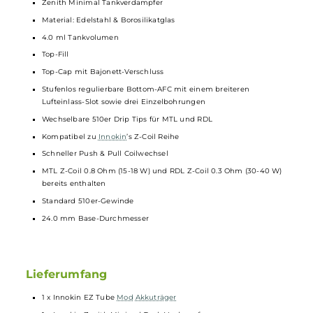
Aktivierung über den ergonomischen Feuerbutton
3-Klick An/Aus
2-Klick Leistungseinstellung
Leistungswahl in 0.5 Watt Schritten über einen drehbaren 360°
Ring am unteren Ende der Tube
360° RGB LED Ring zur optischen Anzeige von Betriebsstatus
und Akkustand
Brillantes und kompaktes OLED Display auf der Unterseite des
Tube Mods zu Anzeige von Akkustand, Leistung und Zugdauer
Alle relevanten
Schutzschaltungen
an Bord
Standard 510er-Anschluss für
Verdampfer
bis 24.0 mm Base-
Durchmesser
Zenith Minimal Tankverdampfer
Material: Edelstahl & Borosilikatglas
4.0 ml Tankvolumen
Top-Fill
Top-Cap mit Bajonett-Verschluss
Stufenlos regulierbare Bottom-AFC mit einem breiteren