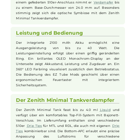
Design und Ergonomie des EZ Tube
Mods
Der EZ
Tube Mod
überzeugt mit seiner runden Formgebung
und einer angenehm griffigen Oberfläche. Sein modernes
Design ist in verschiedenen trendigen Farben erhältlich. Mit
einem gefederten 510er-Anschluss nimmt er
Verdampfer
bis
zu einem Base-Durchmesser von 24.0 mm auf. Besonders
stimmig zeigt sich die optische Symbiose mit dem Zenith
Minimal Tankverdampfer.
Leistung und Bedienung
Der integrierte 2100 mAh Akku ermöglicht eine
Ausgangsleistung von bis zu 40 Watt. Die
Leistungseinstellung erfolgt über einen griffig gerändelten
Ring. Ein brillantes OLED Monochrom-Display an der
Unterseite zeigt Akkustand, Leistung und Zugdauer an. Ein
360° LED Farbring visualisiert zusätzlich den Betriebsstatus.
Die Bedienung des EZ Tube Mods geschieht über einen
ergonomischen Feuertaster mit integriertem