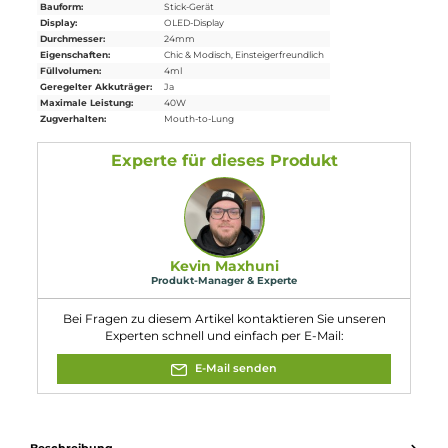
7. Wie groß sind die Abmessungen des EZ Tube Kits?
Der EZ Tube Mod ist 136.0 mm lang inkl. Tank bzw. 90.0 mm
ohne Tank und hat einen Durchmesser von 25.0 mm.
8. Aus welchen Materialien besteht der Zenith Minimal
Tankverdampfer?
Der Verdampfer ist aus Edelstahl und Borosilikatglas gefertigt.
9. Wie erfolgt die Bedienung des EZ Tube Mods?
Die Bedienung des EZ Tube Mods erfolgt über einen
ergonomischen Feuertaster mit integriertem Sicherheitssystem
sowie einem griffigen, gerändelten Ring zur Leistungseinstellun
10. Welche Verdampfer sind mit dem Tube Mod
kompatibel?
Der Tube Mod ist kompatibel mit
Verdampfern
bis zu einem
Base-Durchmesser von 24.0 mm und insbesondere mit dem