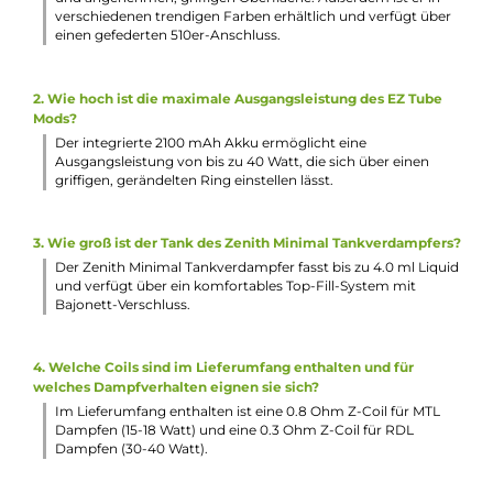
Top-Fill
Top-Cap mit Bajonett-Verschluss
Stufenlos regulierbare Bottom-AFC mit einem breiteren
Lufteinlass-Slot sowie drei Einzelbohrungen
Wechselbare 510er Drip Tips für MTL und RDL
Kompatibel zu Innokin’s Z-Coil Reihe
Schneller Push & Pull Coilwechsel
MTL Z-Coil 0.8 Ohm (15-18 W) und RDL Z-Coil 0.3 Ohm (30
W) bereits enthalten
Standard 510er-Gewinde
24.0 mm Base-Durchmesser
Lieferumfang
1 x Innokin EZ Tube Mod Akkuträger
1 x Innokin Zenith Minimal Tank Verdampfer
1 x Innokin MTL Z-Coil Verdampferkopf 0.8 Ohm
(vorinstalliert)
1 x Innokin RDL Z-Coil Verdampferkopf 0.3 Ohm
1 x Ersatz Tankglas, 4.0 ml
1 x 510er MTL Drip Tip