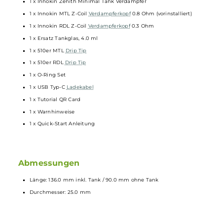
Lufteinlass-Slot sowie drei Einzelbohrungen
Wechselbare 510er Drip Tips für MTL und RDL
Kompatibel zu
Innokin
’s Z-Coil Reihe
Schneller Push & Pull Coilwechsel
MTL Z-Coil 0.8 Ohm (15-18 W) und RDL Z-Coil 0.3 Ohm (30-40 W
bereits enthalten
Standard 510er-Gewinde
24.0 mm Base-Durchmesser
Lieferumfang
1 x Innokin EZ Tube
Mod
Akkuträger
1 x Innokin Zenith Minimal Tank Verdampfer
1 x Innokin MTL Z-Coil
Verdampferkopf
0.8 Ohm (vorinstalliert)
1 x Innokin RDL Z-Coil
Verdampferkopf
0.3 Ohm
1 x Ersatz Tankglas, 4.0 ml