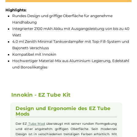
Produktnummer:
INK_EZT-004
Hersteller:
Innokin
GTIN:
4262445570838
Lagerbestand in Filialen anzeigen
Highlights:
Rundes Design und griffige Oberfläche für angenehme
Handhabung
Integrierter 2100 mAh Akku mit Ausgangsleistung von bis z
Watt
4.0 ml Zenith Minimal Tankverdampfer mit Top-Fill-System 
Bajonett-Verschluss
Kompatibel mit Innokin
Hochwertiger Material-Mix aus Aluminium-Legierung, Edelst
und Borosilikatglas
Innokin - EZ Tube Kit