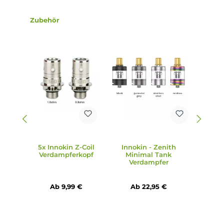
5. Welche Technischen Daten hat der EZ Tube Mod?
Der EZ Tube Mod ist aus Aluminium-Legierung gefertigt u
verfügt über einen integrierten 2100 mAh Akku, ein USB Ty
C Charging mit bis zu 5V / 1.5A sowie diverse
Schutzschaltungen.
6. Welche Bestandteile sind im Lieferumfang des EZ Tube K
enthalten?
Im Lieferumfang des Kits enthalten sind der EZ Tube Mod
Akkuträger, der Zenith Minimal Tank Verdampfer, diverse
Verdampferköpfe und Drip Tips, ein Ersatz Tankglas, O-Rin
Set, Ladekabel sowie Anleitungen.
7. Wie groß sind die Abmessungen des EZ Tube Kits?
Der EZ Tube Mod ist 136.0 mm lang inkl. Tank bzw. 90.0 m
ohne Tank und hat einen Durchmesser von 25.0 mm.
8. Aus welchen Materialien besteht der Zenith Minimal