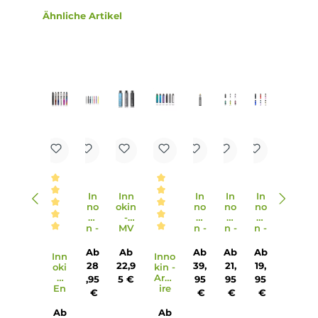
Tankverdampfer?
Der Verdampfer ist aus Edelstahl und Borosilikatglas
gefertigt.
9. Wie erfolgt die Bedienung des EZ Tube Mods?
Die Bedienung des EZ Tube Mods erfolgt über einen
ergonomischen Feuertaster mit integriertem
Sicherheitssystem sowie einem griffigen, gerändelten Ring
zur Leistungseinstellung.
10. Welche Verdampfer sind mit dem Tube Mod kompatibel
Der Tube Mod ist kompatibel mit Verdampfern bis zu eine
Base-Durchmesser von 24.0 mm und insbesondere mit d
Zenith Minimal Tankverdampfer.
Infos zum Hersteller
Folgende Infos zum Hersteller sind verfübar...
Mehr
Bewertungen