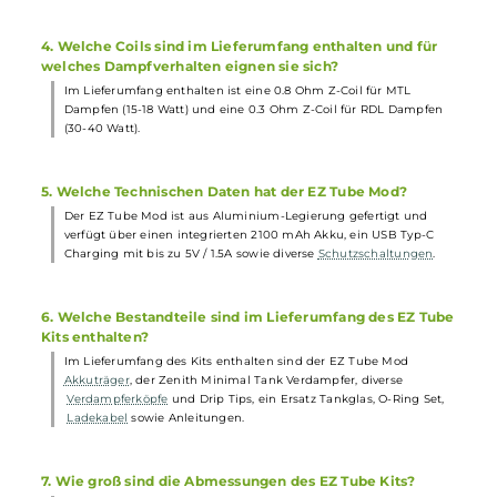
1. Welche Besonderheiten zeichnen den EZ Tube Mod
aus?
Der EZ Tube
Mod
überzeugt mit seiner runden Formgebung un
angenehmen, griffigen Oberfläche. Außerdem ist er in
verschiedenen trendigen Farben erhältlich und verfügt über
einen gefederten 510er-Anschluss.
2. Wie hoch ist die maximale Ausgangsleistung des EZ
Tube Mods?
Der integrierte 2100 mAh Akku ermöglicht eine Ausgangsleistu
von bis zu 40 Watt, die sich über einen griffigen, gerändelten
Ring einstellen lässt.
3. Wie groß ist der Tank des Zenith Minimal
Tankverdampfers?
Der Zenith Minimal Tankverdampfer fasst bis zu 4.0 ml
Liquid
und verfügt über ein komfortables Top-Fill-System mit Bajonett-
Verschluss.