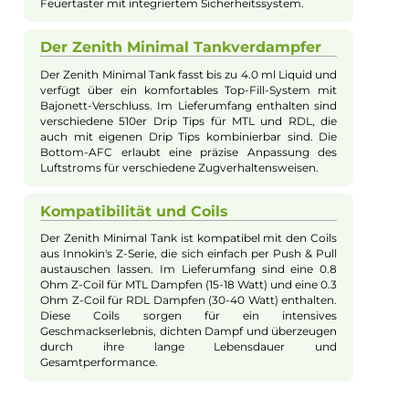
Bei Fragen zu diesem Artikel kontaktieren Sie unseren
Experten schnell und einfach per E-Mail:
E-Mail senden
Beschreibung
Innokin - EZ Tube Kit
Design und Ergonomie des EZ Tube
Mods
Der EZ Tube Mod überzeugt mit seiner runden
Formgebung und einer angenehm griffigen
Oberfläche. Sein modernes Design ist in
verschiedenen trendigen Farben erhältlich. Mit einem
gefederten 510er-Anschluss nimmt er Verdampfer bis
zu einem Base-Durchmesser von 24.0 mm auf.
Besonders stimmig zeigt sich die optische Symbiose
mit dem Zenith Minimal Tankverdampfer.