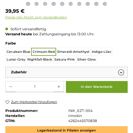
Regulärer Preis:
39,95 €
Preise inkl. MwSt. zzgl. Versandkosten
Sofort versandfertig.
Versand heute
bei Zahlungseingang bis 13:00 Uhr.
auswählen
Farbe
Cerulean-Blue
Crimson-Red
Emerald-Amethyst
Indigo-Lilac
Lunar-Grey
Nightfall-Black
Sakura-Pink
Silver-Glow
Zubehör
Produkt Anzahl: Gib den gewünschten Wert ein oder benutze die Schaltflächen um die 
In den Warenkorb
Zum Merkzettel hinzufügen