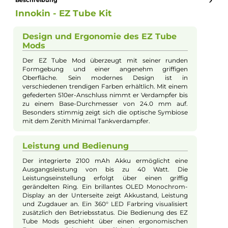
Zenith Minimal Tankverdampfer.
Eigenschaften
Akkuform:
Interner Akku
Akkukapazität:
2100mAh
Bauform:
Stick-Gerät
Display:
OLED-Display
Durchmesser:
24mm
Eigenschaften:
Chic & Modisch
, Einsteigerfreundlich
Füllvolumen:
4ml
Geregelter Akkuträger:
Ja
Maximale Leistung:
40W
Zugverhalten:
Mouth-to-Lung
Experte für dieses Produkt
Kevin Maxhuni
Produkt-Manager & Experte