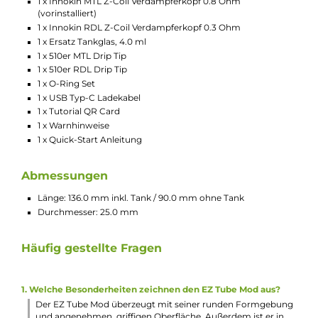
Integrierter 2100 mAh Akku
USB Typ-C Charging mit bis zu 5V / 1.5A
Ausgangsleistung: 6 bis 40 Watt
Ausgangsspannung: 1.0 bis 7.5 Volt
Widerstandsbereich: 0.3 bis 3.5 Ohm
Aktivierung über den ergonomischen Feuerbutton
3-Klick An/Aus
2-Klick Leistungseinstellung
Leistungswahl in 0.5 Watt Schritten über einen drehbaren
360° Ring am unteren Ende der Tube
360° RGB LED Ring zur optischen Anzeige von Betriebssta
und Akkustand
Brillantes und kompaktes OLED Display auf der Unterseite
des Tube Mods zu Anzeige von Akkustand, Leistung und
Zugdauer
Alle relevanten Schutzschaltungen an Bord
Standard 510er-Anschluss für Verdampfer bis 24.0 mm Ba
Durchmesser
Zenith Minimal Tankverdampfer
Material: Edelstahl & Borosilikatglas
4.0 ml Tankvolumen