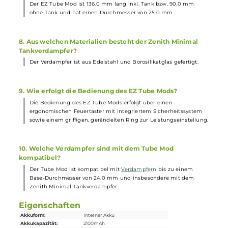
4. Welche Coils sind im Lieferumfang enthalten und für
welches Dampfverhalten eignen sie sich?
Im Lieferumfang enthalten ist eine 0.8 Ohm Z-Coil für MTL
Dampfen (15-18 Watt) und eine 0.3 Ohm Z-Coil für RDL Dampfen
(30-40 Watt).
5. Welche Technischen Daten hat der EZ Tube Mod?
Der EZ Tube Mod ist aus Aluminium-Legierung gefertigt und
verfügt über einen integrierten 2100 mAh Akku, ein USB Typ-C
Charging mit bis zu 5V / 1.5A sowie diverse
Schutzschaltungen
.
6. Welche Bestandteile sind im Lieferumfang des EZ Tub
Kits enthalten?
Im Lieferumfang des Kits enthalten sind der EZ Tube Mod
Akkuträger
, der Zenith Minimal Tank Verdampfer, diverse
Verdampferköpfe
und Drip Tips, ein Ersatz Tankglas, O-Ring Set,
Ladekabel
sowie Anleitungen.