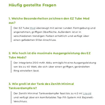
1 x 510er MTL
Drip Tip
1 x 510er RDL
Drip Tip
1 x O-Ring Set
1 x USB Typ-C
Ladekabel
1 x Tutorial QR Card
1 x Warnhinweise
1 x Quick-Start Anleitung
Abmessungen
Länge: 136.0 mm inkl. Tank / 90.0 mm ohne Tank
Durchmesser: 25.0 mm
Häufig gestellte Fragen