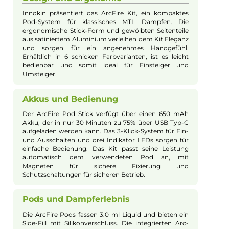
Eigenschaften:
Chic & Modisch
, Einsteigerfreundlich
Farbfamilie:
Pink
Füllvolumen:
3ml
Geregelter Akkuträger:
Ja
Maximale Leistung:
15W
Zugverhalten:
Mouth-to-Lung
Experte für dieses Produkt
Kevin Maxhuni
Produkt-Manager & Experte
Bei Fragen zu diesem Artikel kontaktieren Sie unseren
Experten schnell und einfach per E-Mail:
E-Mail senden