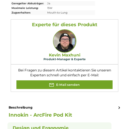
Die ArcFire Coil Mesh
Coils
versprechen ein intensives Dampf-
und Geschmackserlebnis bei dreimal längerer Lebensdauer als
herkömmliche Coils.
9. Für welche Art von Dampfen ist das ArcFire Pod Kit
geeignet?
Das ArcFire Pod Kit ist speziell für das klassische Mund-zu-Lung
(MTL) Dampfen konzipiert und bietet ein sanftes und weiches
Zuggefühl.
10. Welche Farbvarianten sind für das ArcFire Pod Kit
erhältlich?
Das ArcFire Pod Kit ist in 6 schicken Farbvarianten erhältlich, wa
für eine individuelle Gestaltungsmöglichkeit und persönlichen
Stil sorgt.
Eigenschaften
Akkuform:
Interner Akku
Akkukapazität:
650mAh
Bauform:
Pod-System
, Stick-Gerät