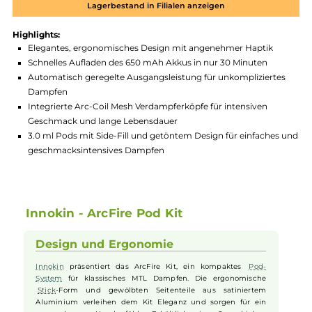
Zum Merkzettel hinzufügen
Produktnummer:
INK_AFP-006
Hersteller:
Innokin
GTIN:
4262423776559
Lagerbestand in Filialen anzeigen
Highlights:
Elegantes, ergonomisches Design mit angenehmer Haptik
Schnelles Aufladen des 650 mAh Akkus in nur 30 Minuten
Automatisch geregelte Ausgangsleistung für unkompliziert
Dampfen
Integrierte Arc-Coil Mesh Verdampferköpfe für intensiven
Geschmack und lange Lebensdauer
3.0 ml Pods mit Side-Fill und getöntem Design für einfaches
geschmacksintensives Dampfen
Innokin - ArcFire Pod Kit