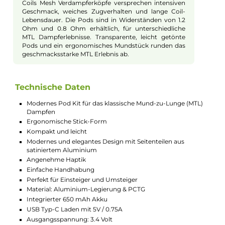
Beschreibung
Innokin - ArcFire Pod Kit
Design und Ergonomie
Innokin präsentiert das ArcFire Kit, ein kompaktes
Pod-System für klassisches MTL Dampfen. Die
ergonomische Stick-Form und gewölbten Seitenteile
aus satiniertem Aluminium verleihen dem Kit Eleganz
und sorgen für ein angenehmes Handgefühl.
Erhältlich in 6 schicken Farbvarianten, ist es leicht
bedienbar und somit ideal für Einsteiger und
Umsteiger.
Akkus und Bedienung
Der ArcFire Pod Stick verfügt über einen 650 mAh
Akku, der in nur 30 Minuten zu 75% über USB Typ-C
aufgeladen werden kann. Das 3-Klick-System für Ein-
und Ausschalten und drei Indikator LEDs sorgen für
einfache Bedienung. Das Kit passt seine Leistung
automatisch dem verwendeten Pod an, mit