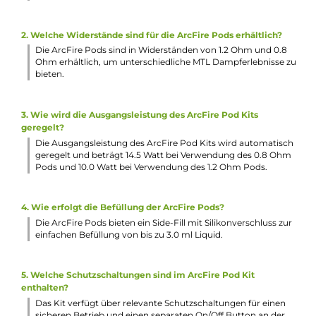
Relevante Schutzschaltungen an Bord
Kompatibel zu den ArcFire Pods mit integrierter Arc-Coil
Mesh Coil und Widerständen von 0.8 Ohm und 1.2 Ohm
Innovative Arc-Coil Mesh Coil für ein noch intensiveres
Dampf- und Geschmackserlebnis bei dreimal längerer
Lebensdauer
Sehr sanftes und weiches Zuggefühl
Ergonomisches Entenschnabel Mundstück
3.0 ml Füllvolumen
Side-Fill mit Silikonverschluss
Transparentes und getöntes Pod-Design
Sichere magnetische Pod-Fixierung
Lieferumfang
1 x Innokin ArcFire Pod Mod Akkuträger
1 x Innokin ArcFire Pod 1.2 Ohm (Vorinstalliert)
1 x USB Typ-C Kabel
1 x Bedienungsanleitung