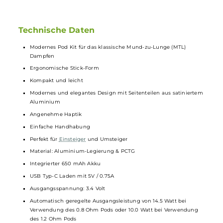
Die ArcFire
Pods
fassen 3.0 ml
Liquid
und bieten ein Side-Fill
mit Silikonverschluss. Die integrierten Arc-
Coils
Mesh
Verdampferköpfe
versprechen intensiven Geschmack,
weiches Zugverhalten und lange
Coil
-Lebensdauer. Die
Pods
sind in Widerständen von 1.2 Ohm und 0.8 Ohm erhältlich, für
unterschiedliche MTL Dampferlebnisse. Transparente, leicht
getönte Pods und ein ergonomisches
Mundstück
runden
das geschmacksstarke MTL Erlebnis ab.
Technische Daten
Modernes Pod Kit für das klassische Mund-zu-Lunge (MTL)
Dampfen
Ergonomische Stick-Form
Kompakt und leicht
Modernes und elegantes Design mit Seitenteilen aus satinierte
Aluminium