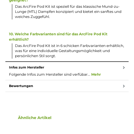
3. Wie wird die Ausgangsleistung des ArcFire Pod Kits
geregelt?
Die Ausgangsleistung des ArcFire Pod Kits wird automati
geregelt und beträgt 14.5 Watt bei Verwendung des 0.8 O
Pods und 10.0 Watt bei Verwendung des 1.2 Ohm Pods.
4. Wie erfolgt die Befüllung der ArcFire Pods?
Die ArcFire Pods bieten ein Side-Fill mit Silikonverschluss z
einfachen Befüllung von bis zu 3.0 ml Liquid.
5. Welche Schutzschaltungen sind im ArcFire Pod Kit
enthalten?
Das Kit verfügt über relevante Schutzschaltungen für eine
sicheren Betrieb und einen separaten On/Off Button an de
Seite für die Bedienung.
6. Wie ist die Größe und das Gewicht des ArcFire Pod Kits?