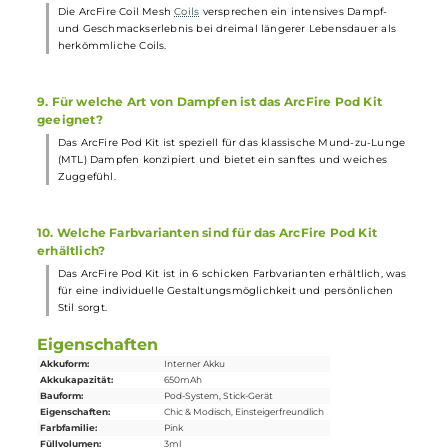
5. Welche Schutzschaltungen sind im ArcFire Pod Kit
enthalten?
Das Kit verfügt über relevante Schutzschaltungen für einen
sicheren Betrieb und einen separaten On/Off Button an der Seit
für die Bedienung.
6. Wie ist die Größe und das Gewicht des ArcFire Pod
Kits?
Das ArcFire Pod Kit ist kompakt und leicht, mit Abmessungen v
112.9 mm Länge, 18.2 mm Breite und 22.5 mm Tiefe.
7. Welche Materialien werden für das ArcFire Pod Kit
verwendet?
Das ArcFire Pod Kit besteht aus einer Aluminium-Legierung un
PCTG, was für eine angenehme Haptik und ein elegantes Design
sorgt.
8. Wie lange hält eine ArcFire Coil Mesh Coil?