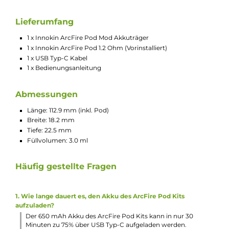
Modernes und elegantes Design mit Seitenteilen aus
satiniertem Aluminium
Angenehme Haptik
Einfache Handhabung
Perfekt für Einsteiger und Umsteiger
Material: Aluminium-Legierung & PCTG
Integrierter 650 mAh Akku
USB Typ-C Laden mit 5V / 0.75A
Ausgangsspannung: 3.4 Volt
Automatisch geregelte Ausgangsleistung von 14.5 Watt be
Verwendung des 0.8 Ohm Pods oder 10.0 Watt bei
Verwendung des 1.2 Ohm Pods
Widerstandsbereich: >0.8 Ohm
Integrierte Zugautomatik
Separater On/Off Button an der Seite (3-Klick)
Keine Einstellungen erforderlich
3 Indikator LEDs zur Anzeige von Betriebsstatus und
Akkustand (1 LED = unter 15%, 2 LEDs = 15-65%, 3 LEDs = üb
65%)
Nicht veränderbare Luftführung für das klassische Mund-z
Lunge (MTL) Dampfen