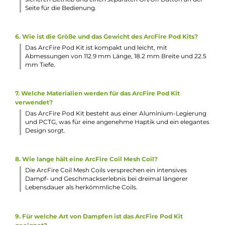
Abmessungen
Länge: 112.9 mm (inkl. Pod)
Breite: 18.2 mm
Tiefe: 22.5 mm
Füllvolumen: 3.0 ml
Häufig gestellte Fragen
1. Wie lange dauert es, den Akku des ArcFire Pod Kits
aufzuladen?
Der 650 mAh Akku des ArcFire Pod Kits kann in nur 30
Minuten zu 75% über USB Typ-C aufgeladen werden.
2. Welche Widerstände sind für die ArcFire Pods erhältlich?
Die ArcFire Pods sind in Widerständen von 1.2 Ohm und 0.
Ohm erhältlich, um unterschiedliche MTL Dampferlebnisse
bieten.