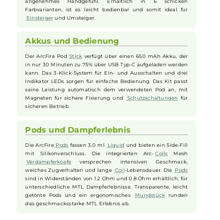
Design und Ergonomie
Innokin
präsentiert das ArcFire Kit, ein kompaktes
Pod-
System
für klassisches MTL Dampfen. Die ergonomische
Stick
-Form und gewölbten Seitenteile aus satiniertem
Aluminium verleihen dem Kit Eleganz und sorgen für ein
angenehmes Handgefühl. Erhältlich in 6 schicken
Farbvarianten, ist es leicht bedienbar und somit ideal für
Einsteiger
und Umsteiger.
Akkus und Bedienung
Der ArcFire Pod
Stick
verfügt über einen 650 mAh Akku, der
in nur 30 Minuten zu 75% über USB Typ-C aufgeladen werden
kann. Das 3-Klick-System für Ein- und Ausschalten und drei
Indikator LEDs sorgen für einfache Bedienung. Das Kit passt
seine Leistung automatisch dem verwendeten Pod an, mit
Magneten für sichere Fixierung und
Schutzschaltungen
für
sicheren Betrieb.
Pods und Dampferlebnis