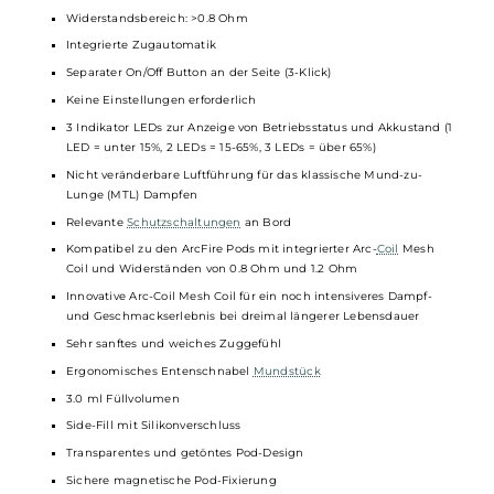
Angenehme Haptik
Einfache Handhabung
Perfekt für
Einsteiger
und Umsteiger
Material: Aluminium-Legierung & PCTG
Integrierter 650 mAh Akku
USB Typ-C Laden mit 5V / 0.75A
Ausgangsspannung: 3.4 Volt
Automatisch geregelte Ausgangsleistung von 14.5 Watt bei
Verwendung des 0.8 Ohm Pods oder 10.0 Watt bei Verwendung
des 1.2 Ohm Pods
Widerstandsbereich: >0.8 Ohm
Integrierte Zugautomatik
Separater On/Off Button an der Seite (3-Klick)
Keine Einstellungen erforderlich
3 Indikator LEDs zur Anzeige von Betriebsstatus und Akkustand 
LED = unter 15%, 2 LEDs = 15-65%, 3 LEDs = über 65%)
Nicht veränderbare Luftführung für das klassische Mund-zu-
Lunge (MTL) Dampfen