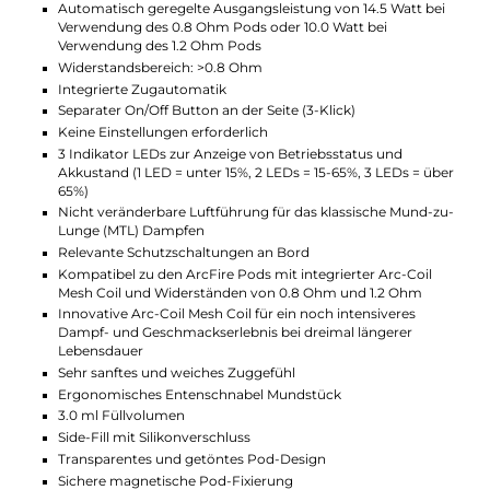
Magneten für sichere Fixierung und
Schutzschaltungen für sicheren Betrieb.
Pods und Dampferlebnis
Die ArcFire Pods fassen 3.0 ml Liquid und bieten ein
Side-Fill mit Silikonverschluss. Die integrierten Arc-
Coils Mesh Verdampferköpfe versprechen intensiven
Geschmack, weiches Zugverhalten und lange Coil-
Lebensdauer. Die Pods sind in Widerständen von 1.2
Ohm und 0.8 Ohm erhältlich, für unterschiedliche
MTL Dampferlebnisse. Transparente, leicht getönte
Pods und ein ergonomisches Mundstück runden das
geschmacksstarke MTL Erlebnis ab.
Technische Daten
Modernes Pod Kit für das klassische Mund-zu-Lunge (MTL
Dampfen
Ergonomische Stick-Form
Kompakt und leicht