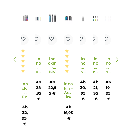
Das ArcFire Pod Kit ist kompakt und leicht, mit
Abmessungen von 112.9 mm Länge, 18.2 mm Breite und 22
mm Tiefe.
7. Welche Materialien werden für das ArcFire Pod Kit
verwendet?
Das ArcFire Pod Kit besteht aus einer Aluminium-Legieru
und PCTG, was für eine angenehme Haptik und ein elegan
Design sorgt.
8. Wie lange hält eine ArcFire Coil Mesh Coil?
Die ArcFire Coil Mesh Coils versprechen ein intensives
Dampf- und Geschmackserlebnis bei dreimal längerer
Lebensdauer als herkömmliche Coils.
9. Für welche Art von Dampfen ist das ArcFire Pod Kit
geeignet?
Das ArcFire Pod Kit ist speziell für das klassische Mund-zu-
Lunge (MTL) Dampfen konzipiert und bietet ein sanftes un