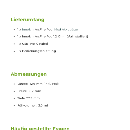
Relevante
Schutzschaltungen
an Bord
Kompatibel zu den ArcFire Pods mit integrierter Arc-
Coil
Mesh
Coil und Widerständen von 0.8 Ohm und 1.2 Ohm
Innovative Arc-Coil Mesh Coil für ein noch intensiveres Dampf-
und Geschmackserlebnis bei dreimal längerer Lebensdauer
Sehr sanftes und weiches Zuggefühl
Ergonomisches Entenschnabel
Mundstück
3.0 ml Füllvolumen
Side-Fill mit Silikonverschluss
Transparentes und getöntes Pod-Design
Sichere magnetische Pod-Fixierung
Lieferumfang
1 x
Innokin
ArcFire Pod
Mod
Akkuträger
1 x Innokin ArcFire Pod 1.2 Ohm (Vorinstalliert)