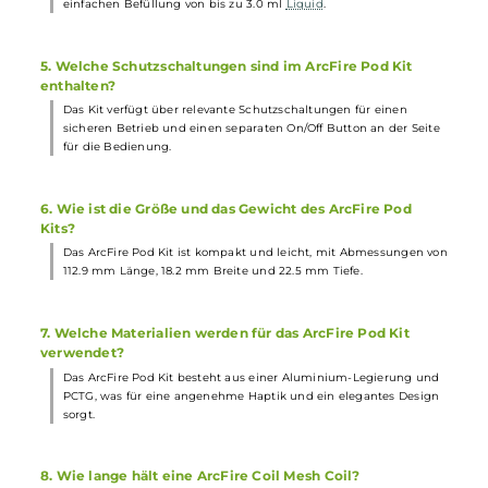
Der 650 mAh Akku des ArcFire Pod Kits kann in nur 30 Minuten
zu 75% über USB Typ-C aufgeladen werden.
2. Welche Widerstände sind für die ArcFire Pods
erhältlich?
Die ArcFire Pods sind in Widerständen von 1.2 Ohm und 0.8 Oh
erhältlich, um unterschiedliche MTL Dampferlebnisse zu bieten.
3. Wie wird die Ausgangsleistung des ArcFire Pod Kits
geregelt?
Die Ausgangsleistung des ArcFire Pod Kits wird automatisch
geregelt und beträgt 14.5 Watt bei Verwendung des 0.8 Ohm
Pods und 10.0 Watt bei Verwendung des 1.2 Ohm Pods.
4. Wie erfolgt die Befüllung der ArcFire Pods?
Die ArcFire Pods bieten ein Side-Fill mit Silikonverschluss zur
einfachen Befüllung von bis zu 3.0 ml
Liquid
.