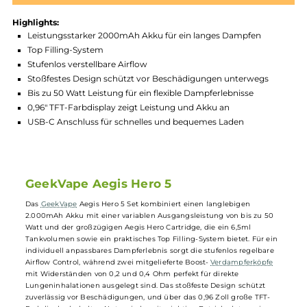
Produktnummer:
GKV_AEG_HRO-001
Hersteller:
GeekVape
GTIN:
6978271531261
Lagerbestand in Filialen anzeigen
Highlights:
Leistungsstarker 2000mAh Akku für ein langes Dampfen
Top Filling-System
Stufenlos verstellbare Airflow
Stoßfestes Design schützt vor Beschädigungen unterwegs
Bis zu 50 Watt Leistung für ein flexible Dampferlebnisse
0,96" TFT-Farbdisplay zeigt Leistung und Akku an
USB-C Anschluss für schnelles und bequemes Laden
GeekVape Aegis Hero 5
Das
GeekVape
Aegis Hero 5 Set kombiniert einen langlebigen