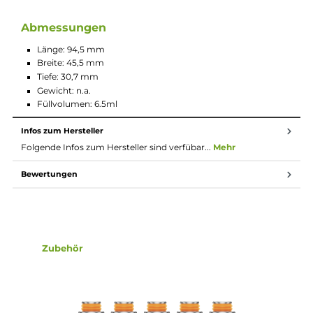
Technische Daten
Kompakt und leicht
Eleganter und stilvoller Look
Tolle Ergonomie und Haptik
Kapazität: 2.000mAh
Ausgangsleistung: 5 – 50 Watt
Ladestrom: DC 5V / 2A
0,96” TFT-Farbdisplay
A-Lock Protection
Tankvolumen: 6,5ml
Ergonomisch geformtes Mundstück
Airflow Control
Top Filling-System
Shockproof Design
USB-C Anschluss
Lieferumfang
1x Aegis Hero 5 Akku
1x Aegis Hero Cartridge