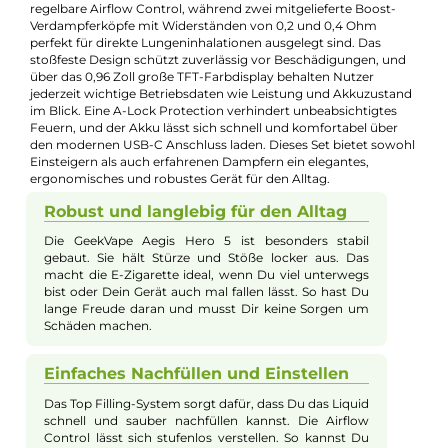
Jannik Ittenbach
Produkt-Manager & Experte
Bei Fragen zu diesem Artikel kontaktieren Sie unseren
Experten schnell und einfach per E-Mail:
E-Mail senden
Beschreibung
GeekVape Aegis Hero 5
Das GeekVape Aegis Hero 5 Set kombiniert einen langlebigen
2.000mAh Akku mit einer variablen Ausgangsleistung von bis
50 Watt und der großzügigen Aegis Hero Cartridge, die ein 6,
Tankvolumen sowie ein praktisches Top Filling-System bietet.
Für ein individuell anpassbares Dampferlebnis sorgt die stufen
regelbare Airflow Control, während zwei mitgelieferte Boost-
Verdampferköpfe mit Widerständen von 0,2 und 0,4 Ohm
perfekt für direkte Lungeninhalationen ausgelegt sind. Das