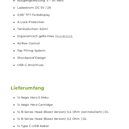
Technische Daten
Kompakt und leicht
Eleganter und stilvoller Look
Tolle Ergonomie und Haptik
Kapazität: 2.000mAh
Ausgangsleistung: 5 – 50 Watt
Ladestrom: DC 5V / 2A
0,96” TFT-Farbdisplay
A-Lock Protection
Tankvolumen: 6,5ml
Ergonomisch geformtes
Mundstück
Airflow Control
Top Filling-System