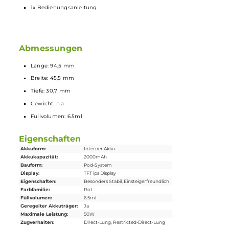
Shockproof Design
USB-C Anschluss
Lieferumfang
1x Aegis Hero 5 Akku
1x Aegis Hero Cartridge
1x B-Series Head (Boost Version) 0,4 Ohm (vorinstalliert) | DL
1x B-Series Head (Boost Version) 0,2 Ohm | DL
1x Type C-USB-Kabel
1x Bedienungsanleitung
Abmessungen
Länge: 94,5 mm