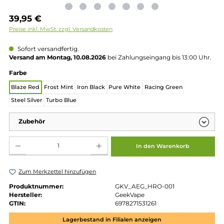
Regulärer Preis:
39,95 €
Preise inkl. MwSt. zzgl. Versandkosten
Sofort versandfertig.
Versand am Montag, 10.08.2026
bei Zahlungseingang bis 13:00 
auswählen
Farbe
Blaze Red
Frost Mint
Iron Black
Pure White
Racing Green
Steel Silver
Turbo Blue
Zubehör
Produkt Anzahl: Gib den gewünschten Wert ein oder benutze die Schaltflächen um die 
In den Warenkorb
Zum Merkzettel hinzufügen