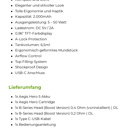
die Luftzufuhr an Deinen Geschmack anpassen und
das Vapen individuell genießen.
Leistungsstark und ausdauernd
Der eingebaute Akku mit 2.000mAh sorgt für
ausreichend Power, um lange zu dampfen. Mit bis zu
50 Watt hast Du genug Leistung, um mit
verschiedenen Liquids und Verdampferköpfen zu
experimentieren. Auf dem gut ablesbaren Display
behältst Du alle wichtigen Infos im Blick.
Komfortable Bedienung und Schutz
Du steuerst die Aegis Hero 5 bequem über eine
Feuertaste. Dank der A-Lock Protection wird das
Gerät vor unbeabsichtigter Aktivierung geschützt,
zum Beispiel in der Tasche. Das ergonomische Design
macht die E-Zigarette außerdem angenehm in der
Handhabung.