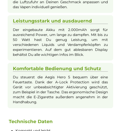
stoßfeste Design schützt zuverlässig vor Beschädigungen, un
über das 0,96 Zoll große TFT-Farbdisplay behalten Nutzer
jederzeit wichtige Betriebsdaten wie Leistung und Akkuzusta
im Blick. Eine A-Lock Protection verhindert unbeabsichtigtes
Feuern, und der Akku lässt sich schnell und komfortabel über
den modernen USB-C Anschluss laden. Dieses Set bietet sowo
Einsteigern als auch erfahrenen Dampfern ein elegantes,
ergonomisches und robustes Gerät für den Alltag.
Robust und langlebig für den Alltag
Die GeekVape Aegis Hero 5 ist besonders stabil
gebaut. Sie hält Stürze und Stöße locker aus. Das
macht die E-Zigarette ideal, wenn Du viel unterwegs
bist oder Dein Gerät auch mal fallen lässt. So hast Du
lange Freude daran und musst Dir keine Sorgen um
Schäden machen.
Einfaches Nachfüllen und Einstellen
Das Top Filling-System sorgt dafür, dass Du das Liquid
schnell und sauber nachfüllen kannst. Die Airflow
Control lässt sich stufenlos verstellen. So kannst Du