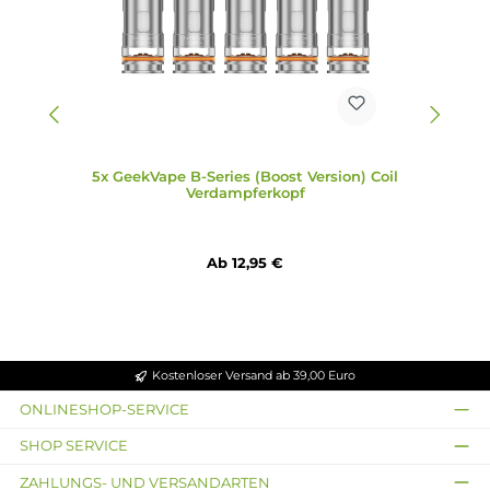
1x B-Series Head (Boost Version) 0,4 Ohm (vorinstalliert) | 
1x B-Series Head (Boost Version) 0,2 Ohm | DL
1x Type C-USB-Kabel
1x Bedienungsanleitung
Abmessungen
Länge: 94,5 mm
Breite: 45,5 mm
Tiefe: 30,7 mm
Gewicht: n.a.
Füllvolumen: 6.5ml
Infos zum Hersteller
Folgende Infos zum Hersteller sind verfübar...
Mehr
Bewertungen