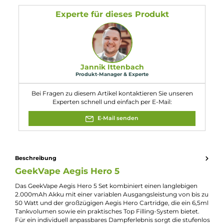
Breite: 45,5 mm
Tiefe: 30,7 mm
Gewicht: n.a.
Füllvolumen: 6.5ml
Eigenschaften
Akkuform:
Interner Akku
Akkukapazität:
2000mAh
Bauform:
Pod-System
Display:
TFT ips Display
Eigenschaften:
Besonders Stabil
, Einsteigerfreundlich
Farbfamilie:
Rot
Füllvolumen:
6.5ml
Geregelter Akkuträger:
Ja
Maximale Leistung:
50W
Zugverhalten:
Direct-Lung
, Restricted-Direct-Lung
Experte für dieses Produkt