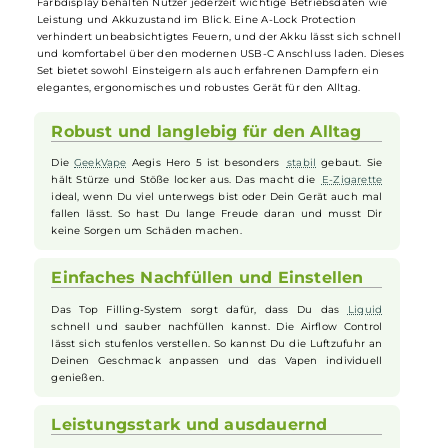
2.000mAh Akku mit einer variablen Ausgangsleistung von bis zu 50
Watt und der großzügigen Aegis Hero Cartridge, die ein 6,5ml
Tankvolumen sowie ein praktisches Top Filling-System bietet. Für ei
individuell anpassbares Dampferlebnis sorgt die stufenlos regelbare
Airflow Control, während zwei mitgelieferte Boost-
Verdampferköpfe
mit Widerständen von 0,2 und 0,4 Ohm perfekt für direkte
Lungeninhalationen ausgelegt sind. Das stoßfeste Design schützt
zuverlässig vor Beschädigungen, und über das 0,96 Zoll große TFT-
Farbdisplay behalten Nutzer jederzeit wichtige Betriebsdaten wie
Leistung und Akkuzustand im Blick. Eine A-Lock Protection
verhindert unbeabsichtigtes Feuern, und der Akku lässt sich schnell
und komfortabel über den modernen USB-C Anschluss laden. Diese
Set bietet sowohl Einsteigern als auch erfahrenen Dampfern ein
elegantes, ergonomisches und robustes Gerät für den Alltag.
Robust und langlebig für den Alltag
Die
GeekVape
Aegis Hero 5 ist besonders
stabil
gebaut. Sie
hält Stürze und Stöße locker aus. Das macht die
E-Zigarette
ideal, wenn Du viel unterwegs bist oder Dein Gerät auch mal
fallen lässt. So hast Du lange Freude daran und musst Dir
keine Sorgen um Schäden machen.