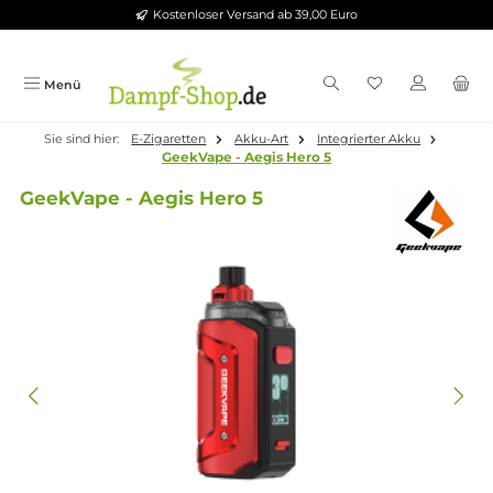
Kostenloser Versand ab 39,00 Euro
Zum Hauptinhalt springen
Menü
Sie sind hier:
E-Zigaretten
Akku-Art
Integrierter Akku
GeekVape - Aegis Hero 5
GeekVape - Aegis Hero 5
Bildergalerie überspringen