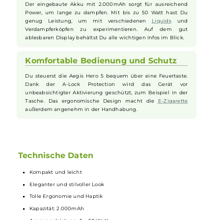
Einfaches Nachfüllen und Einstellen
Das Top Filling-System sorgt dafür, dass Du das
Liquid
schnell und sauber nachfüllen kannst. Die Airflow Control
lässt sich stufenlos verstellen. So kannst Du die Luftzufuhr an
Deinen Geschmack anpassen und das Vapen individuell
genießen.
Leistungsstark und ausdauernd
Der eingebaute Akku mit 2.000mAh sorgt für ausreichend
Power, um lange zu dampfen. Mit bis zu 50 Watt hast Du
genug Leistung, um mit verschiedenen
Liquids
und
Verdampferköpfen zu experimentieren. Auf dem gut
ablesbaren Display behältst Du alle wichtigen Infos im Blick.
Komfortable Bedienung und Schutz
Du steuerst die Aegis Hero 5 bequem über eine Feuertaste.
Dank der A-Lock Protection wird das Gerät vor
unbeabsichtigter Aktivierung geschützt, zum Beispiel in der
Tasche. Das ergonomische Design macht die
E-Zigarette
außerdem angenehm in der Handhabung.