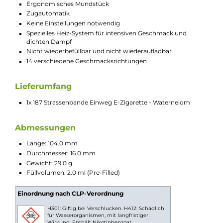
intensiv-süßen Geschmack und ihrer herrlichen Saftigkeit wec
sie bei jedem Zug die pure Sommerlaune und sorgt für die
ultimative Erfrischung. Mit Waternelom hast Du den Sommer
immer griffbereit in Deiner Hand und kannst eine originalgetr
Wassermelone genießen, wann und wo immer Du willst!
Technische Daten
Moderne und leistungsstarke Einweg E-Zigarette /
Disposable
Für das MTL/Backendampfen mit zigarettenähnlichem
Zugverhalten
Modernes Pen-Style Design
Poppiger und farbenfroher Sprayer-Look
Kompakt und leicht
TPD konform
Material: PCTG
Integrierte 550 mAh Batterie für bis zu 600 Züge
LED Batterieanzeige
Vorbefüllt mit 2.0 ml Nikotinsalz-Liquid (20 mg/ml Nikotin)
Verwendete Aromen “Made in Germany“