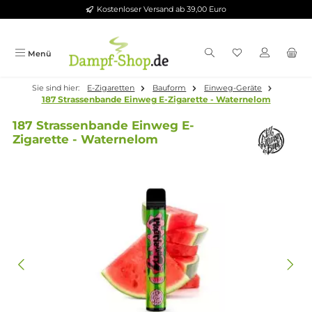
Kostenloser Versand ab 39,00 Euro
Zum Hauptinhalt springen
Menü
Sie sind hier:
E-Zigaretten
Bauform
Einweg-Geräte
187 Strassenbande Einweg E-Zigarette - Waternelom
187 Strassenbande Einweg E-
Zigarette - Waternelom
Bildergalerie überspringen