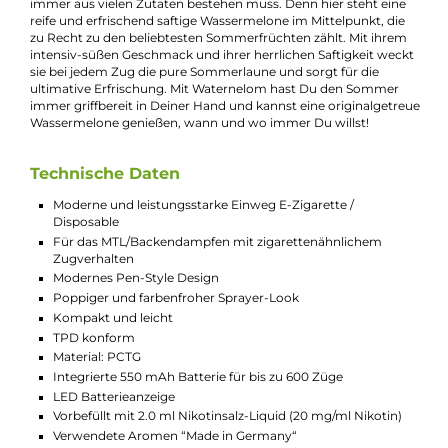
und sich nun auch im Dampfermarkt etabliert. Mit ihrer Einw
E-Zigarette im charakteristischen Strassenbande-Design und 
köstlichen Geschmacksrichtungen bieten sie eine einfache un
stylische Möglichkeit für unterwegs. Das farbenfrohe und
ergonomische Pen-Style-Design macht die Einweg-E-Zigaret
leicht und bequem in der Handhabung. Ein einziger Zug am
lippenfreundlichen Mundstück ermöglicht ein
geschmacksstarkes Dampfvergnügen. Die Einweg-E-Zigarett
ist TPD-konform und enthält einen integrierten 550mAh-Akku
der bis zu 600 Züge ermöglicht. Die Liquid-Kartusche ist berei
mit einem von 14 köstlichen Nikotinsalz-Liquids mit einem
Nikotingehalt von 20 mg/ml (2%) vorbefüllt, die alle aus
Deutschland stammen. Nachdem der letzte Tropfen Liquid
verdampft ist oder die Batterie erschöpft ist, kann das schicke 
einfach entsorgt und durch ein neues ersetzt werden. Die 187
Strassenbande hat durch ihre Shisha-Tabak-Linie und begehrt
Vape-Sticks bereits für viel Aufsehen gesorgt. Die handverlese
Aromen jeder Geschmacksrichtung haben eine persönliche N
der einzelnen Mitglieder der Rap-Crew, wodurch sie alles ande
als gewöhnlich schmecken. Die 187 Strassenbande beweist mi
Waternelom, dass ein köstliches Geschmackserlebnis nicht
immer aus vielen Zutaten bestehen muss. Denn hier steht ein
reife und erfrischend saftige Wassermelone im Mittelpunkt, di
zu Recht zu den beliebtesten Sommerfrüchten zählt. Mit ihre