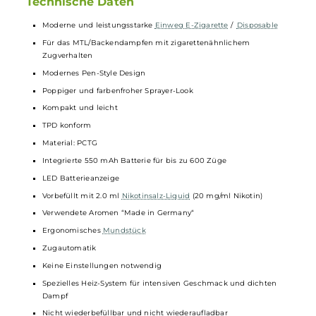
Wassermelone
im Mittelpunkt, die zu Recht zu den beliebtesten
Sommerfrüchten zählt. Mit ihrem intensiv-süßen Geschmack und
ihrer herrlichen Saftigkeit weckt sie bei jedem Zug die pure
Sommerlaune und sorgt für die ultimative Erfrischung. Mit
Waternelom hast Du den Sommer immer griffbereit in Deiner Hand
und kannst eine originalgetreue
Wassermelone
genießen, wann un
wo immer Du willst!
Technische Daten
Moderne und leistungsstarke
Einweg E-Zigarette
/
Disposable
Für das MTL/Backendampfen mit zigarettenähnlichem
Zugverhalten
Modernes Pen-Style Design
Poppiger und farbenfroher Sprayer-Look
Kompakt und leicht
TPD konform
Material: PCTG