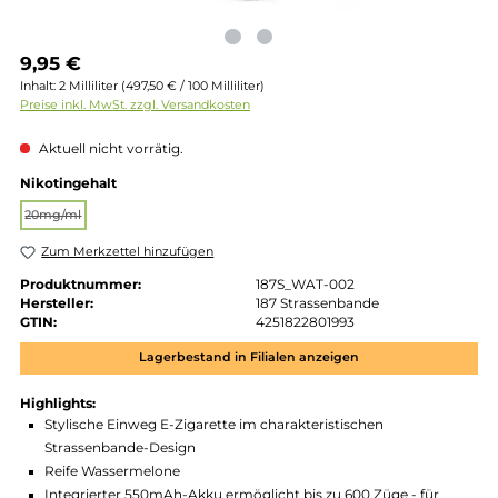
Regulärer Preis:
9,95 €
Inhalt:
2 Milliliter
(497,50 € / 100 Milliliter)
Preise inkl. MwSt. zzgl. Versandkosten
Aktuell nicht vorrätig.
auswählen
Nikotingehalt
20mg/ml
(Diese Option ist zurzeit nicht verfügbar.)
Zum Merkzettel hinzufügen
Produktnummer:
187S_WAT-002
Hersteller:
187 Strassenbande
GTIN:
4251822801993
Lagerbestand in Filialen anzeigen