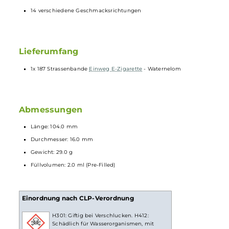
Integrierte 550 mAh Batterie für bis zu 600 Züge
LED Batterieanzeige
Vorbefüllt mit 2.0 ml
Nikotinsalz-Liquid
(20 mg/ml Nikotin)
Verwendete Aromen “Made in Germany“
Ergonomisches
Mundstück
Zugautomatik
Keine Einstellungen notwendig
Spezielles Heiz-System für intensiven Geschmack und dichten
Dampf
Nicht wiederbefüllbar und nicht wiederaufladbar
14 verschiedene Geschmacksrichtungen
Lieferumfang
1x 187 Strassenbande
Einweg E-Zigarette
- Waternelom