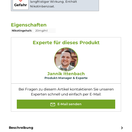
Abmessungen
Länge: 104.0 mm
Durchmesser: 16.0 mm
Gewicht: 29.0 g
Füllvolumen: 2.0 ml (Pre-Filled)
Einordnung nach CLP-Verordnung
H301: Giftig bei Verschlucken. H412:
Schädlich für Wasserorganismen, mit
langfristiger Wirkung. Enthält
Gefahr
Nikotinbenzoat.
Eigenschaften
Nikotingehalt:
20mg/ml