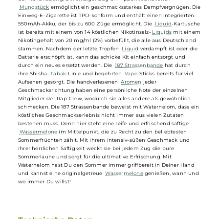
Die
187 Strassenbande
hat mit ihren
Shisha
-
Tabak
-Kreationen und
Aromen
bereits einen Namen in der
Shisha
-Szene gemacht und si
nun auch im Dampfermarkt etabliert. Mit ihrer Einweg-
E-Zigarette
im charakteristischen Strassenbande-Design und 14 köstlichen
Geschmacksrichtungen bieten sie eine einfache und stylische
Möglichkeit für unterwegs. Das farbenfrohe und ergonomische Pen-
Style-Design macht die Einweg-
E-Zigarette
leicht und bequem in
der Handhabung. Ein einziger Zug am lippenfreundlichen
Mundstück
ermöglicht ein geschmacksstarkes Dampfvergnügen. D
Einweg-E-Zigarette ist TPD-konform und enthält einen integrierten
550mAh-Akku, der bis zu 600 Züge ermöglicht. Die
Liquid
-Kartusc
ist bereits mit einem von 14 köstlichen Nikotinsalz-
Liquids
mit ein
Nikotingehalt von 20 mg/ml (2%) vorbefüllt, die alle aus Deutschland
stammen. Nachdem der letzte Tropfen
Liquid
verdampft ist oder di
Batterie erschöpft ist, kann das schicke Kit einfach entsorgt und
durch ein neues ersetzt werden. Die
187 Strassenbande
hat durch
ihre Shisha-
Tabak
-Linie und begehrten
Vape
-Sticks bereits für viel
Aufsehen gesorgt. Die handverlesenen
Aromen
jeder
Geschmacksrichtung haben eine persönliche Note der einzelnen
Mitglieder der Rap-Crew, wodurch sie alles andere als gewöhnlich
schmecken. Die 187 Strassenbande beweist mit Waternelom, dass ei
köstliches Geschmackserlebnis nicht immer aus vielen Zutaten
bestehen muss. Denn hier steht eine reife und erfrischend saftige