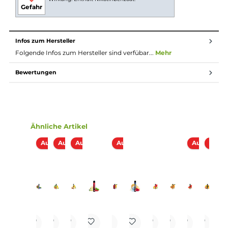
Ergonomisches Mundstück
Zugautomatik
Keine Einstellungen notwendig
Spezielles Heiz-System für intensiven Geschmack und
dichten Dampf
Nicht wiederbefüllbar und nicht wiederaufladbar
14 verschiedene Geschmacksrichtungen
Lieferumfang
1x 187 Strassenbande Einweg E-Zigarette - Waternelom
Abmessungen
Länge: 104.0 mm
Durchmesser: 16.0 mm
Gewicht: 29.0 g
Füllvolumen: 2.0 ml (Pre-Filled)
Einordnung nach CLP-Verordnung