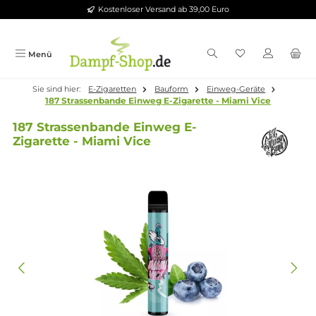
Kostenloser Versand ab 39,00 Euro
Zum Hauptinhalt springen
Menü
Sie sind hier:
E-Zigaretten
Bauform
Einweg-Geräte
187 Strassenbande Einweg E-Zigarette - Miami Vice
187 Strassenbande Einweg E-
Zigarette - Miami Vice
Bildergalerie überspringen