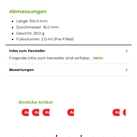
Poppiger und farbenfroher Sprayer-Look
Kompakt und leicht
TPD konform
Material: PCTG
Integrierte 550 mAh Batterie für bis zu 600 Züge
LED Batterieanzeige
Vorbefüllt mit 2.0 ml Nikotinsalz-Liquid (20 mg/ml Nikotin
oder Nikotinfrei)
Verwendete Aromen “Made in Germany“
Ergonomisches Mundstück
Zugautomatik
Keine Einstellungen notwendig
Spezielles Heiz-System für intensiven Geschmack und
dichten Dampf
Nicht wiederbefüllbar und nicht wiederaufladbar
Verschiedene Geschmacksrichtungen
Lieferumfang
1x 187 Strassenbande Einweg E-Zigarette - Miami Vice