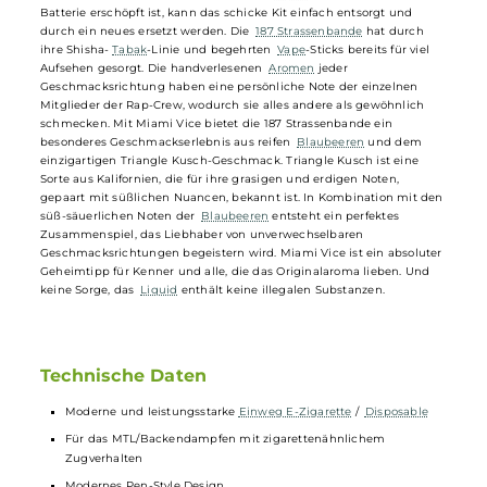
Style-Design macht die Einweg-
E-Zigarette
leicht und bequem in
der Handhabung. Ein einziger Zug am lippenfreundlichen
Mundstück
ermöglicht ein geschmacksstarkes Dampfvergnügen. D
Einweg-E-Zigarette ist TPD-konform und enthält einen integrierten
550mAh-Akku, der bis zu 600 Züge ermöglicht. Die
Liquid
-Kartusc
ist bereits mit einem von 14 köstlichen Nikotinsalz-
Liquids
mit ein
Nikotingehalt von 20 mg/ml (2%) vorbefüllt, die alle aus Deutschland
stammen. Nachdem der letzte Tropfen
Liquid
verdampft ist oder di
Batterie erschöpft ist, kann das schicke Kit einfach entsorgt und
durch ein neues ersetzt werden. Die
187 Strassenbande
hat durch
ihre Shisha-
Tabak
-Linie und begehrten
Vape
-Sticks bereits für viel
Aufsehen gesorgt. Die handverlesenen
Aromen
jeder
Geschmacksrichtung haben eine persönliche Note der einzelnen
Mitglieder der Rap-Crew, wodurch sie alles andere als gewöhnlich
schmecken. Mit Miami Vice bietet die 187 Strassenbande ein
besonderes Geschmackserlebnis aus reifen
Blaubeeren
und dem
einzigartigen Triangle Kusch-Geschmack. Triangle Kusch ist eine
Sorte aus Kalifornien, die für ihre grasigen und erdigen Noten,
gepaart mit süßlichen Nuancen, bekannt ist. In Kombination mit de
süß-säuerlichen Noten der
Blaubeeren
entsteht ein perfektes
Zusammenspiel, das Liebhaber von unverwechselbaren
Geschmacksrichtungen begeistern wird. Miami Vice ist ein absolute
Geheimtipp für Kenner und alle, die das Originalaroma lieben. Und
keine Sorge, das
Liquid
enthält keine illegalen Substanzen.