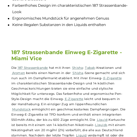
Highlights:
Portables und leichtes Design für unterwegs
Einfach zu benutzen ohne Nachfüllen oder Aufladen
Integrierter 550mAh-Akku für 600 Züge
Leckere Blaubeere
Farbenfrohes Design im charakteristischen 187 Strassenban
Look
Ergonomisches Mundstück für angenehmen Genuss
Keine illegalen Substanzen in den Liquids enthalten
187 Strassenbande Einweg E-Zigarette -
Miami Vice
Die
187 Strassenbande
hat mit ihren
Shisha
-
Tabak
-Kreationen und
Aromen
bereits einen Namen in der
Shisha
-Szene gemacht und si
nun auch im Dampfermarkt etabliert. Mit ihrer Einweg-
E-Zigarette
im charakteristischen Strassenbande-Design und 14 köstlichen
Geschmacksrichtungen bieten sie eine einfache und stylische
Möglichkeit für unterwegs. Das farbenfrohe und ergonomische Pen-