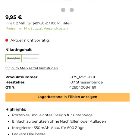
Regulärer Preis:
9,95 €
Inhalt:
2 Milliliter
(497,50 € / 100 Milliliter)
Preise inkl. MwSt. zzgl. Versandkosten
Aktuell nicht vorrätig.
auswählen
Nikotingehalt
0mg/ml
20mg/ml
(Diese Option ist zurzeit nicht verfügbar.)
(Diese Option ist zurzeit nicht verfügbar.)
Zum Merkzettel hinzufügen
Produktnummer:
187S_MVC-001
Hersteller:
187 Strassenbande
GTIN:
4260400841191
Lagerbestand in Filialen anzeigen