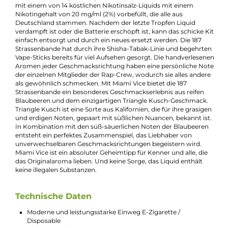
Beschreibung
187 Strassenbande Einweg E-Zigarette -
Miami Vice
Die 187 Strassenbande hat mit ihren Shisha-Tabak-Kreationen
und Aromen bereits einen Namen in der Shisha-Szene gemac
und sich nun auch im Dampfermarkt etabliert. Mit ihrer Einw
E-Zigarette im charakteristischen Strassenbande-Design und 
köstlichen Geschmacksrichtungen bieten sie eine einfache un
stylische Möglichkeit für unterwegs. Das farbenfrohe und
ergonomische Pen-Style-Design macht die Einweg-E-Zigaret
leicht und bequem in der Handhabung. Ein einziger Zug am
lippenfreundlichen Mundstück ermöglicht ein
geschmacksstarkes Dampfvergnügen. Die Einweg-E-Zigarett
ist TPD-konform und enthält einen integrierten 550mAh-Akku
der bis zu 600 Züge ermöglicht. Die Liquid-Kartusche ist berei
mit einem von 14 köstlichen Nikotinsalz-Liquids mit einem
Nikotingehalt von 20 mg/ml (2%) vorbefüllt, die alle aus
Deutschland stammen. Nachdem der letzte Tropfen Liquid
verdampft ist oder die Batterie erschöpft ist, kann das schicke 
einfach entsorgt und durch ein neues ersetzt werden. Die 187