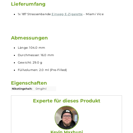
Ergonomisches
Mundstück
Zugautomatik
Keine Einstellungen notwendig
Spezielles Heiz-System für intensiven Geschmack und dichten
Dampf
Nicht wiederbefüllbar und nicht wiederaufladbar
Verschiedene Geschmacksrichtungen
Lieferumfang
1x 187 Strassenbande
Einweg E-Zigarette
- Miami Vice
Abmessungen
Länge: 104.0 mm