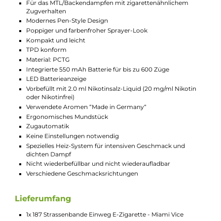
Strassenbande hat durch ihre Shisha-Tabak-Linie und begehrt
Vape-Sticks bereits für viel Aufsehen gesorgt. Die handverlese
Aromen jeder Geschmacksrichtung haben eine persönliche N
der einzelnen Mitglieder der Rap-Crew, wodurch sie alles ande
als gewöhnlich schmecken. Mit Miami Vice bietet die 187
Strassenbande ein besonderes Geschmackserlebnis aus reifen
Blaubeeren und dem einzigartigen Triangle Kusch-Geschmack
Triangle Kusch ist eine Sorte aus Kalifornien, die für ihre grasi
und erdigen Noten, gepaart mit süßlichen Nuancen, bekannt i
In Kombination mit den süß-säuerlichen Noten der Blaubeer
entsteht ein perfektes Zusammenspiel, das Liebhaber von
unverwechselbaren Geschmacksrichtungen begeistern wird.
Miami Vice ist ein absoluter Geheimtipp für Kenner und alle, di
das Originalaroma lieben. Und keine Sorge, das Liquid enthält
keine illegalen Substanzen.
Technische Daten
Moderne und leistungsstarke Einweg E-Zigarette /
Disposable
Für das MTL/Backendampfen mit zigarettenähnlichem
Zugverhalten
Modernes Pen-Style Design