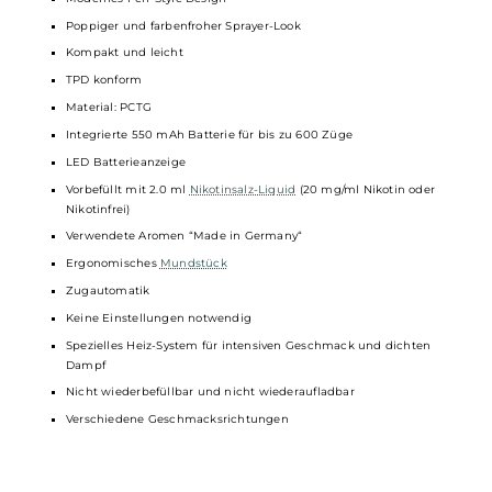
Technische Daten
Moderne und leistungsstarke
Einweg E-Zigarette
/
Disposable
Für das MTL/Backendampfen mit zigarettenähnlichem
Zugverhalten
Modernes Pen-Style Design
Poppiger und farbenfroher Sprayer-Look
Kompakt und leicht
TPD konform
Material: PCTG
Integrierte 550 mAh Batterie für bis zu 600 Züge
LED Batterieanzeige
Vorbefüllt mit 2.0 ml
Nikotinsalz-Liquid
(20 mg/ml Nikotin oder
Nikotinfrei)
Verwendete Aromen “Made in Germany“