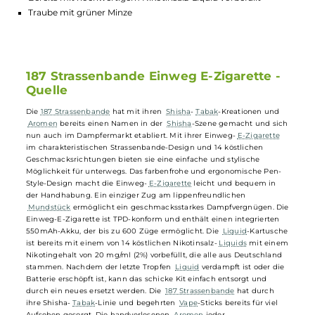
Highlights:
Kompakte und leichte Einweg-E-Zigarette für unterwegs
Ergonomisches Pen-Style-Design für bequeme Handhabun
Integrierter 550mAh-Akku ermöglicht bis zu 600 Züge
Bereits mit hochwertigem Nikotinsalz-Liquid vorbefüllt
Traube mit grüner Minze
187 Strassenbande Einweg E-Zigarette -
Quelle
Die
187 Strassenbande
hat mit ihren
Shisha
-
Tabak
-Kreationen und
Aromen
bereits einen Namen in der
Shisha
-Szene gemacht und si
nun auch im Dampfermarkt etabliert. Mit ihrer Einweg-
E-Zigarette
im charakteristischen Strassenbande-Design und 14 köstlichen
Geschmacksrichtungen bieten sie eine einfache und stylische
Möglichkeit für unterwegs. Das farbenfrohe und ergonomische Pen-
Style-Design macht die Einweg-
E-Zigarette
leicht und bequem in
der Handhabung. Ein einziger Zug am lippenfreundlichen
Mundstück
ermöglicht ein geschmacksstarkes Dampfvergnügen. D
Einweg-E-Zigarette ist TPD-konform und enthält einen integrierten