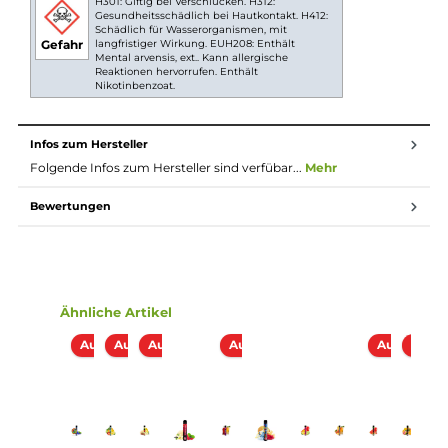
Verwendete Aromen “Made in Germany“
Ergonomisches Mundstück
Zugautomatik
Keine Einstellungen notwendig
Spezielles Heiz-System für intensiven Geschmack und
dichten Dampf
Nicht wiederbefüllbar und nicht wiederaufladbar
Verschiedene Geschmacksrichtungen
Lieferumfang
1x 187 Strassenbande Einweg E-Zigarette - Quelle
Abmessungen
Länge: 104.0 mm
Durchmesser: 16.0 mm
Gewicht: 29.0 g
Füllvolumen: 2.0 ml (Pre-Filled)