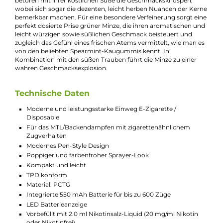
stylische Möglichkeit für unterwegs. Das farbenfrohe und
ergonomische Pen-Style-Design macht die Einweg-E-Zigaret
leicht und bequem in der Handhabung. Ein einziger Zug am
lippenfreundlichen Mundstück ermöglicht ein
geschmacksstarkes Dampfvergnügen. Die Einweg-E-Zigarett
ist TPD-konform und enthält einen integrierten 550mAh-Akku
der bis zu 600 Züge ermöglicht. Die Liquid-Kartusche ist berei
mit einem von 14 köstlichen Nikotinsalz-Liquids mit einem
Nikotingehalt von 20 mg/ml (2%) vorbefüllt, die alle aus
Deutschland stammen. Nachdem der letzte Tropfen Liquid
verdampft ist oder die Batterie erschöpft ist, kann das schicke 
einfach entsorgt und durch ein neues ersetzt werden. Die 187
Strassenbande hat durch ihre Shisha-Tabak-Linie und begehrt
Vape-Sticks bereits für viel Aufsehen gesorgt. Die handverlese
Aromen jeder Geschmacksrichtung haben eine persönliche N
der einzelnen Mitglieder der Rap-Crew, wodurch sie alles ande
als gewöhnlich schmecken. Begleite die 187 Strassenbande au
eine Reise zur Quelle des guten Geschmacks und erlebe mit
ihrem neuen Disposable, dem Quelle des Guten Geschmacks,
eine wahre Geschmacksexplosion! Die sonnenverwöhnten un
knackig-saftigen Trauben bilden den Ursprung dieser Quelle 
betören mit ihrer köstlichen Süße die Geschmacksknospen,
wobei sich sogar die dezenten, leicht herben Nuancen der Ke
bemerkbar machen. Für eine besondere Verfeinerung sorgt ei