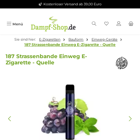
Kostenloser Versand ab 39,00 Euro
Zum Hauptinhalt springen
Menü
Sie sind hier:
E-Zigaretten
Bauform
Einweg-Geräte
187 Strassenbande Einweg E-Zigarette - Quelle
187 Strassenbande Einweg E-
Zigarette - Quelle
Bildergalerie überspringen