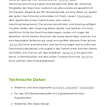
550mAh-Akku, der bis zu 600 Züge ermöglicht. Die
Liquid
-Kartusc
ist bereits mit einem von 14 köstlichen Nikotinsalz-
Liquids
mit ein
Nikotingehalt von 20 mg/ml (2%) vorbefüllt, die alle aus Deutschland
stammen. Nachdem der letzte Tropfen
Liquid
verdampft ist oder di
Batterie erschöpft ist, kann das schicke Kit einfach entsorgt und
durch ein neues ersetzt werden. Die
187 Strassenbande
hat durch
ihre Shisha-
Tabak
-Linie und begehrten
Vape
-Sticks bereits für viel
Aufsehen gesorgt. Die handverlesenen
Aromen
jeder
Geschmacksrichtung haben eine persönliche Note der einzelnen
Mitglieder der Rap-Crew, wodurch sie alles andere als gewöhnlich
schmecken. Begleite die 187 Strassenbande auf eine Reise zur Quell
des guten Geschmacks und erlebe mit ihrem neuen
Disposable
,
dem Quelle des Guten Geschmacks, eine wahre
Geschmacksexplosion! Die sonnenverwöhnten und knackig-saftigen
Trauben bilden den Ursprung dieser Quelle und betören mit ihrer
köstlichen Süße die Geschmacksknospen, wobei sich sogar die
dezenten, leicht herben Nuancen der Kerne bemerkbar machen. Für
eine besondere Verfeinerung sorgt eine perfekt dosierte Prise grüner
Minze
, die ihren aromatischen und leicht würzigen sowie süßlichen
Geschmack beisteuert und zugleich das Gefühl eines frischen Atem
vermittelt, wie man es von den beliebten
Spearmint
-Kaugummis
kennt. In Kombination mit den süßen Trauben führt die
Minze
zu
einer wahren Geschmacksexplosion.