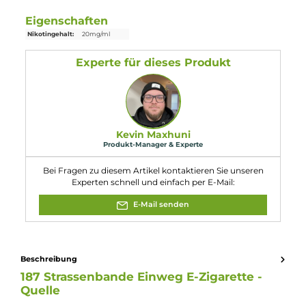
Gewicht: 29.0 g
Füllvolumen: 2.0 ml (Pre-Filled)
Einordnung nach CLP-Verordnung
H301: Giftig bei Verschlucken. H312:
Gesundheitsschädlich bei Hautkontakt.
H412: Schädlich für Wasserorganismen,
Gefahr
mit langfristiger Wirkung. EUH208:
Enthält Mental arvensis, ext.. Kann
allergische Reaktionen hervorrufen.
Enthält Nikotinbenzoat.
Eigenschaften
Nikotingehalt:
20mg/ml
Experte für dieses Produkt