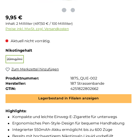
Regulärer Preis:
9,95 €
Inhalt:
2 Milliliter
(497,50 € / 100 Milliliter)
Preise inkl. MwSt. zzgl. Versandkosten
Aktuell nicht vorrätig.
auswählen
Nikotingehalt
20mg/ml
(Diese Option ist zurzeit nicht verfügbar.)
Zum Merkzettel hinzufügen
Produktnummer:
187S_QUE-002
Hersteller:
187 Strassenbande
GTIN:
4251822802662
Lagerbestand in Filialen anzeigen