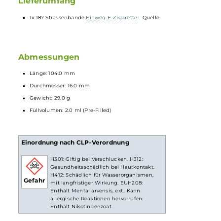
Ergonomisches
Mundstück
Zugautomatik
Keine Einstellungen notwendig
Spezielles Heiz-System für intensiven Geschmack und dichten
Dampf
Nicht wiederbefüllbar und nicht wiederaufladbar
Verschiedene Geschmacksrichtungen
Lieferumfang
1x 187 Strassenbande
Einweg E-Zigarette
- Quelle
Abmessungen
Länge: 104.0 mm
Durchmesser: 16.0 mm