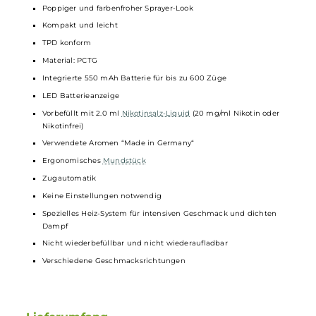
Technische Daten
Moderne und leistungsstarke
Einweg E-Zigarette
/
Disposable
Für das MTL/Backendampfen mit zigarettenähnlichem
Zugverhalten
Modernes Pen-Style Design
Poppiger und farbenfroher Sprayer-Look
Kompakt und leicht
TPD konform
Material: PCTG
Integrierte 550 mAh Batterie für bis zu 600 Züge
LED Batterieanzeige
Vorbefüllt mit 2.0 ml
Nikotinsalz-Liquid
(20 mg/ml Nikotin oder
Nikotinfrei)
Verwendete Aromen “Made in Germany“