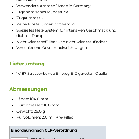
perfekt dosierte Prise grüner Minze, die ihren aromatischen u
leicht würzigen sowie süßlichen Geschmack beisteuert und
zugleich das Gefühl eines frischen Atems vermittelt, wie man 
von den beliebten Spearmint-Kaugummis kennt. In
Kombination mit den süßen Trauben führt die Minze zu einer
wahren Geschmacksexplosion.
Technische Daten
Moderne und leistungsstarke Einweg E-Zigarette /
Disposable
Für das MTL/Backendampfen mit zigarettenähnlichem
Zugverhalten
Modernes Pen-Style Design
Poppiger und farbenfroher Sprayer-Look
Kompakt und leicht
TPD konform
Material: PCTG
Integrierte 550 mAh Batterie für bis zu 600 Züge
LED Batterieanzeige
Vorbefüllt mit 2.0 ml Nikotinsalz-Liquid (20 mg/ml Nikotin
oder Nikotinfrei)