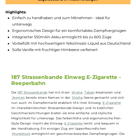
Produktnummer:
187S_REP-002
Hersteller:
187 Strassenbande
GTIN:
4251822802082
Lagerbestand in Filialen anzeigen
Highlights:
Einfach zu handhaben und zum Mitnehmen - ideal für
unterwegs
Ergonomisches Design für ein komfortables Dampfvergnüg
Integrierter 550mAh-Akku ermöglicht bis zu 600 Züge
Vorbefüllt mit hochwertigem Nikotinsalz-Liquid aus Deutsc
Süße Vanille mit fruchtiger Himbeere verfeinert
187 Strassenbande Einweg E-Zigarette -
Reeperbahn
Die
187 Strassenbande
hat mit ihren
Shisha
-
Tabak
-Kreationen und