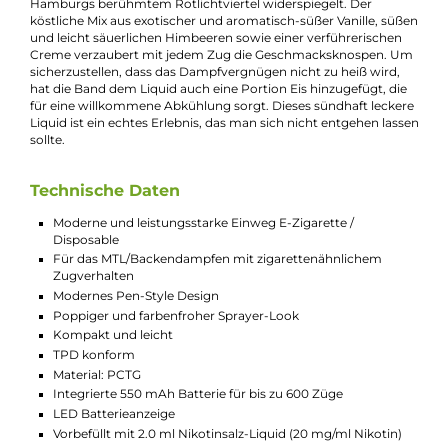
E-Zigarette im charakteristischen Strassenbande-Design und 
köstlichen Geschmacksrichtungen bieten sie eine einfache un
stylische Möglichkeit für unterwegs. Das farbenfrohe und
ergonomische Pen-Style-Design macht die Einweg-E-Zigaret
leicht und bequem in der Handhabung. Ein einziger Zug am
lippenfreundlichen Mundstück ermöglicht ein
geschmacksstarkes Dampfvergnügen. Die Einweg-E-Zigarett
ist TPD-konform und enthält einen integrierten 550mAh-Akku
der bis zu 600 Züge ermöglicht. Die Liquid-Kartusche ist berei
mit einem von 14 köstlichen Nikotinsalz-Liquids mit einem
Nikotingehalt von 20 mg/ml (2%) vorbefüllt, die alle aus
Deutschland stammen. Nachdem der letzte Tropfen Liquid
verdampft ist oder die Batterie erschöpft ist, kann das schicke 
einfach entsorgt und durch ein neues ersetzt werden. Die 187
Strassenbande hat durch ihre Shisha-Tabak-Linie und begehrt
Vape-Sticks bereits für viel Aufsehen gesorgt. Die handverlese
Aromen jeder Geschmacksrichtung haben eine persönliche N
der einzelnen Mitglieder der Rap-Crew, wodurch sie alles ande
als gewöhnlich schmecken. Die 187 Strassenbande hat mit ih
Liquid "Reeperbahn" ein verführerisch süßes und exotisches
Geschmackserlebnis geschaffen, das die sündige Seite von
Hamburgs berühmtem Rotlichtviertel widerspiegelt. Der
köstliche Mix aus exotischer und aromatisch-süßer Vanille, sü
und leicht säuerlichen Himbeeren sowie einer verführerischen