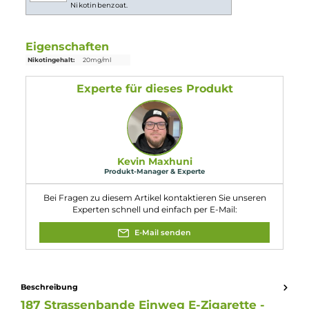
Abmessungen
Länge: 104.0 mm
Durchmesser: 16.0 mm
Gewicht: 29.0 g
Füllvolumen: 2.0 ml (Pre-Filled)
Einordnung nach CLP-Verordnung
H301: Giftig bei Verschlucken. H312:
Gesundheitsschädlich bei Hautkontakt.
H412: Schädlich für Wasserorganismen,
Gefahr
mit langfristiger Wirkung. Enthält
Nikotinbenzoat.
Eigenschaften
Nikotingehalt:
20mg/ml
Experte für dieses Produkt