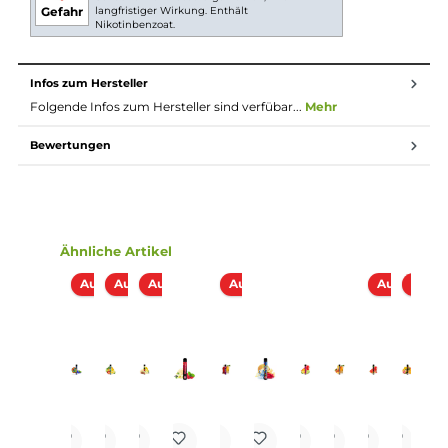
Verwendete Aromen “Made in Germany“
Ergonomisches Mundstück
Zugautomatik
Keine Einstellungen notwendig
Spezielles Heiz-System für intensiven Geschmack und
dichten Dampf
Nicht wiederbefüllbar und nicht wiederaufladbar
Lieferumfang
1x 187 Strassenbande Einweg E-Zigarette - Reeperbahn
Abmessungen
Länge: 104.0 mm
Durchmesser: 16.0 mm
Gewicht: 29.0 g
Füllvolumen: 2.0 ml (Pre-Filled)
Einordnung nach CLP-Verordnung