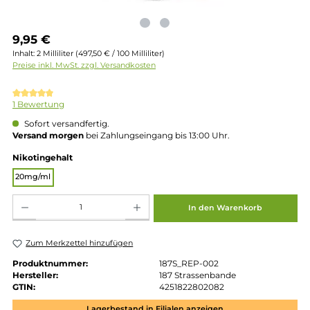
Regulärer Preis:
9,95 €
Inhalt:
2 Milliliter
(497,50 € / 100 Milliliter)
Preise inkl. MwSt. zzgl. Versandkosten
Durchschnittliche Bewertung von 5 von 5 Sternen
1 Bewertung
Sofort versandfertig.
Versand morgen
bei Zahlungseingang bis 13:00 Uhr.
auswählen
Nikotingehalt
20mg/ml
Produkt Anzahl: Gib den gewünschten Wert ein oder benutze die Schaltflächen um die 
In den Warenkorb
Zum Merkzettel hinzufügen