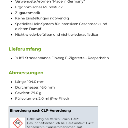
Creme verzaubert mit jedem Zug die Geschmacksknospen. 
sicherzustellen, dass das Dampfvergnügen nicht zu heiß wird,
hat die Band dem Liquid auch eine Portion Eis hinzugefügt, di
für eine willkommene Abkühlung sorgt. Dieses sündhaft lecke
Liquid ist ein echtes Erlebnis, das man sich nicht entgehen las
sollte.
Technische Daten
Moderne und leistungsstarke Einweg E-Zigarette /
Disposable
Für das MTL/Backendampfen mit zigarettenähnlichem
Zugverhalten
Modernes Pen-Style Design
Poppiger und farbenfroher Sprayer-Look
Kompakt und leicht
TPD konform
Material: PCTG
Integrierte 550 mAh Batterie für bis zu 600 Züge
LED Batterieanzeige
Vorbefüllt mit 2.0 ml Nikotinsalz-Liquid (20 mg/ml Nikotin)