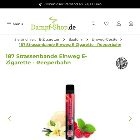
Kostenloser Versand ab 39,00 Euro
Zum Hauptinhalt springen
Menü
Sie sind hier:
E-Zigaretten
Bauform
Einweg-Geräte
187 Strassenbande Einweg E-Zigarette - Reeperbahn
187 Strassenbande Einweg E-
Zigarette - Reeperbahn
Bildergalerie überspringen