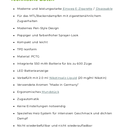
säuerlichen Himbeeren sowie einer verführerischen
Creme
verzaubert mit jedem Zug die Geschmacksknospen. Um
sicherzustellen, dass das Dampfvergnügen nicht zu heiß wird, hat d
Band dem Liquid auch eine Portion Eis hinzugefügt, die für eine
willkommene Abkühlung sorgt. Dieses sündhaft leckere Liquid ist e
echtes Erlebnis, das man sich nicht entgehen lassen sollte.
Technische Daten
Moderne und leistungsstarke
Einweg E-Zigarette
/
Disposable
Für das MTL/Backendampfen mit zigarettenähnlichem
Zugverhalten
Modernes Pen-Style Design
Poppiger und farbenfroher Sprayer-Look
Kompakt und leicht
TPD konform
Material: PCTG
Integrierte 550 mAh Batterie für bis zu 600 Züge