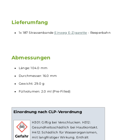
LED Batterieanzeige
Vorbefüllt mit 2.0 ml
Nikotinsalz-Liquid
(20 mg/ml Nikotin)
Verwendete Aromen “Made in Germany“
Ergonomisches
Mundstück
Zugautomatik
Keine Einstellungen notwendig
Spezielles Heiz-System für intensiven Geschmack und dichten
Dampf
Nicht wiederbefüllbar und nicht wiederaufladbar
Lieferumfang
1x 187 Strassenbande
Einweg E-Zigarette
- Reeperbahn