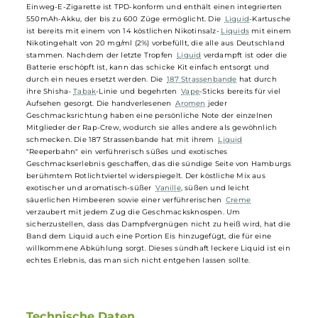
Aromen
bereits einen Namen in der
Shisha
-Szene gemacht und si
nun auch im Dampfermarkt etabliert. Mit ihrer Einweg-
E-Zigarette
im charakteristischen Strassenbande-Design und 14 köstlichen
Geschmacksrichtungen bieten sie eine einfache und stylische
Möglichkeit für unterwegs. Das farbenfrohe und ergonomische Pen-
Style-Design macht die Einweg-
E-Zigarette
leicht und bequem in
der Handhabung. Ein einziger Zug am lippenfreundlichen
Mundstück
ermöglicht ein geschmacksstarkes Dampfvergnügen. D
Einweg-E-Zigarette ist TPD-konform und enthält einen integrierten
550mAh-Akku, der bis zu 600 Züge ermöglicht. Die
Liquid
-Kartusc
ist bereits mit einem von 14 köstlichen Nikotinsalz-
Liquids
mit ein
Nikotingehalt von 20 mg/ml (2%) vorbefüllt, die alle aus Deutschland
stammen. Nachdem der letzte Tropfen
Liquid
verdampft ist oder di
Batterie erschöpft ist, kann das schicke Kit einfach entsorgt und
durch ein neues ersetzt werden. Die
187 Strassenbande
hat durch
ihre Shisha-
Tabak
-Linie und begehrten
Vape
-Sticks bereits für viel
Aufsehen gesorgt. Die handverlesenen
Aromen
jeder
Geschmacksrichtung haben eine persönliche Note der einzelnen
Mitglieder der Rap-Crew, wodurch sie alles andere als gewöhnlich
schmecken. Die 187 Strassenbande hat mit ihrem
Liquid
"Reeperbahn" ein verführerisch süßes und exotisches
Geschmackserlebnis geschaffen, das die sündige Seite von Hambur
berühmtem Rotlichtviertel widerspiegelt. Der köstliche Mix aus
exotischer und aromatisch-süßer
Vanille
, süßen und leicht