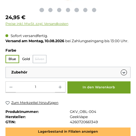
Regulärer Preis:
24,95 €
Preise inkl. MwSt. zzgl. Versandkosten
Sofort versandfertig.
Versand am Montag, 10.08.2026
bei Zahlungseingang bis 13:00 
auswählen
Farbe
Blue
Gold
Silver
(Diese Option ist zurzeit nicht verfügbar.)
Zubehör
Produkt Anzahl: Gib den gewünschten Wert ein oder benutze die Schaltflächen um die 
In den Warenkorb
Zum Merkzettel hinzufügen