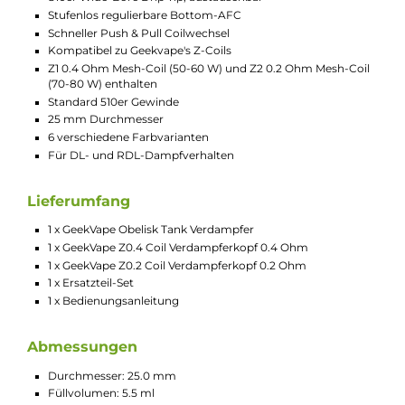
Glastank mit 5,5 ml Füllvolumen weiß der hochwertig
verarbeitete Obelisk-Tank voll zu begeistern.
Die aromareichen und dampfstarken Z-Coils von GeekVape
sorgen für dichte, große Wolken und ein hervorragendes
Geschmackserlebnis bei DL und RDL. Bereits zwei dieser star
Mesh-Coils (Z1 0,4 Ohm Coil / 50-60 W und Z2 0,2 Ohm Coil / 7
80 W) sind im Lieferumfang enthalten.
Technische Daten
Geschmacksstarker Tankverdampfer für DL und RDL
Material: Edelstahl und Borosilikatglas
5.5 ml Tankvolumen
Komfortables Top-Fill mit kindersicherer Slide-to-Open To
Cap
810er Wide-Bore Drip Tip, austauschbar
Stufenlos regulierbare Bottom-AFC
Schneller Push & Pull Coilwechsel
Kompatibel zu Geekvape's Z-Coils
Z1 0.4 Ohm Mesh-Coil (50-60 W) und Z2 0.2 Ohm Mesh-Coi