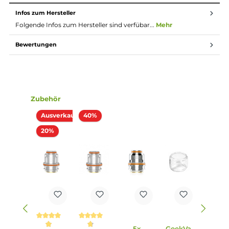
(70-80 W) enthalten
Standard 510er Gewinde
25 mm Durchmesser
6 verschiedene Farbvarianten
Für DL- und RDL-Dampfverhalten
Lieferumfang
1 x GeekVape Obelisk Tank Verdampfer
1 x GeekVape Z0.4 Coil Verdampferkopf 0.4 Ohm
1 x GeekVape Z0.2 Coil Verdampferkopf 0.2 Ohm
1 x Ersatzteil-Set
1 x Bedienungsanleitung
Abmessungen
Durchmesser: 25.0 mm
Füllvolumen: 5.5 ml
Infos zum Hersteller