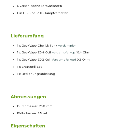
810er Wide-Bore
Drip Tip
, austauschbar
Stufenlos regulierbare Bottom-AFC
Schneller Push & Pull Coilwechsel
Kompatibel zu Geekvape's Z-Coils
Z1 0.4 Ohm Mesh-Coil (50-60 W) und Z2 0.2 Ohm Mesh-Coil (70-
80 W) enthalten
Standard 510er Gewinde
25 mm Durchmesser
6 verschiedene Farbvarianten
Für DL- und RDL-Dampfverhalten
Lieferumfang
1 x GeekVape Obelisk Tank
Verdampfer
1 x GeekVape Z0.4 Coil
Verdampferkopf
0.4 Ohm
1 x GeekVape Z0.2 Coil
Verdampferkopf
0.2 Ohm