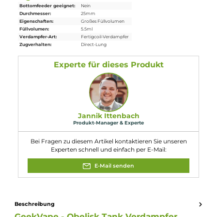
1 x Ersatzteil-Set
1 x Bedienungsanleitung
Abmessungen
Durchmesser: 25.0 mm
Füllvolumen: 5.5 ml
Eigenschaften
Bottomfeeder geeignet:
Nein
Durchmesser:
25mm
Eigenschaften:
Großes Füllvolumen
Füllvolumen:
5.5ml
Verdampfer-Art:
Fertigcoil-Verdampfer
Zugverhalten:
Direct-Lung
Experte für dieses Produkt