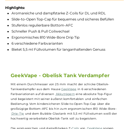
Produktnummer:
GKV_OBL-004
Hersteller:
GeekVape
GTIN:
4260720661349
Lagerbestand in Filialen anzeigen
Highlights:
Aromareiche und dampfstarke Z-Coils für DL und RDL
Slide-to-Open Top-Cap für bequemes und sicheres Befüllen
Stufenlos regulierbare Bottom-AFC
Schneller Push & Pull Coilwechsel
Ergonomisches 810 Wide-Bore Drip Tip
6 verschiedene Farbvarianten
Bietet 5,5 ml Füllvolumen für langanhaltenden Genuss
GeekVape - Obelisk Tank Verdampfer
Mit einem Durchmesser von 25 mm macht der schicke Obelisk-
Tankverdampfer aus dem Hause
GeekVape
in 6 verschiedenen