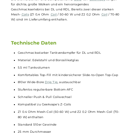
Farbvariationen auf diversen
Akkuträgern
eine absolute Top-Figur
und begeistert mit seiner äußerst komfortablen und einfachen
Bedienung. Vom kindersicheren Slide-to-Open-Top-Cap über die
großzügige Bottom-AFC bis hin zum ergonomischen 810 Wide-Bore
Drip-Tip
und dem Bubble-Glastank mit 5,5 ml Füllvolumen weiß de
hochwertig verarbeitete Obelisk-Tank voll zu begeistern.
Die aromareichen und dampfstarken Z-
Coils
von
GeekVape
sorgen
für dichte, große Wolken und ein hervorragendes
Geschmackserlebnis bei DL und RDL. Bereits zwei dieser starken
Mesh-
Coils
(Z1 0,4 Ohm
Coil
/ 50-60 W und Z2 0,2 Ohm
Coil
/ 70-80
W) sind im Lieferumfang enthalten.
Technische Daten
Geschmacksstarker Tankverdampfer für DL und RDL
Material: Edelstahl und Borosilikatglas
5.5 ml Tankvolumen
Komfortables Top-Fill mit kindersicherer Slide-to-Open Top-Cap