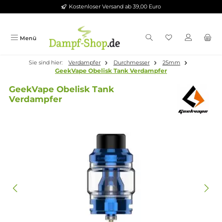
Kostenloser Versand ab 39,00 Euro
Zum Hauptinhalt springen
Menü
Sie sind hier:
Verdampfer
Durchmesser
25mm
GeekVape Obelisk Tank Verdampfer
GeekVape Obelisk Tank
Verdampfer
Bildergalerie überspringen