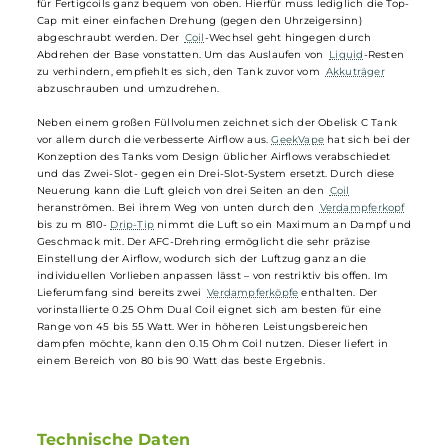
GeekVape - Obelisk C Tank Verdampfer
Dank des Bubble-Tanks passen bis zu 5.5 ml
E-Liquid
in den
GeekVape
Obelisk C Tank. Damit steht er seinem Vorgänger in
puncto Füllvolumen in nichts nach. Befüllt wird der Tankverdampfe
für Fertigcoils ganz bequem von oben. Hierfür muss lediglich die To
Cap mit einer einfachen Drehung (gegen den Uhrzeigersinn)
abgeschraubt werden. Der
Coil
-Wechsel geht hingegen durch
Abdrehen der Base vonstatten. Um das Auslaufen von
Liquid
-Reste
zu verhindern, empfiehlt es sich, den Tank zuvor vom
Akkuträger
abzuschrauben und umzudrehen.
Neben einem großen Füllvolumen zeichnet sich der Obelisk C Tank
vor allem durch die verbesserte Airflow aus.
GeekVape
hat sich bei d
Konzeption des Tanks vom Design üblicher Airflows verabschiedet
und das Zwei-Slot- gegen ein Drei-Slot-System ersetzt. Durch diese
Neuerung kann die Luft gleich von drei Seiten an den
Coil
heranströmen. Bei ihrem Weg von unten durch den
Verdampferkop
bis zu m 810-
Drip-Tip
nimmt die Luft so ein Maximum an Dampf u
Geschmack mit. Der AFC-Drehring ermöglicht die sehr präzise
Einstellung der Airflow, wodurch sich der Luftzug ganz an die