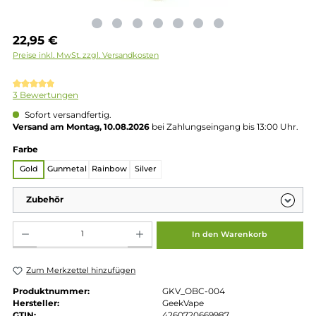
Regulärer Preis:
22,95 €
Preise inkl. MwSt. zzgl. Versandkosten
Durchschnittliche Bewertung von 5 von 5 Sternen
3 Bewertungen
Sofort versandfertig.
Versand am Montag, 10.08.2026
bei Zahlungseingang bis 13:00 
auswählen
Farbe
Gold
Gunmetal
Rainbow
Silver
Zubehör
Produkt Anzahl: Gib den gewünschten Wert ein oder benutze die Schaltflächen um die 
In den Warenkorb