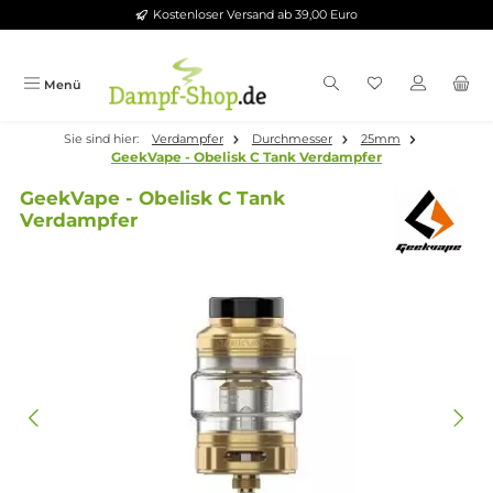
Kostenloser Versand ab 39,00 Euro
Zum Hauptinhalt springen
Menü
Sie sind hier:
Verdampfer
Durchmesser
25mm
GeekVape - Obelisk C Tank Verdampfer
GeekVape - Obelisk C Tank
Verdampfer
Bildergalerie überspringen