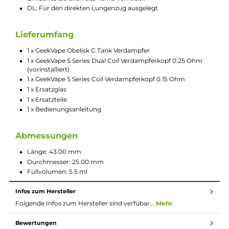
durch den Verdampferkopf bis zu m 810-Drip-Tip nimmt die Lu
so ein Maximum an Dampf und Geschmack mit. Der AFC-
Drehring ermöglicht die sehr präzise Einstellung der Airflow,
wodurch sich der Luftzug ganz an die individuellen Vorlieben
anpassen lässt – von restriktiv bis offen. Im Lieferumfang sind
bereits zwei Verdampferköpfe enthalten. Der vorinstallierte 0.
Ohm Dual Coil eignet sich am besten für eine Range von 45 bi
55 Watt. Wer in höheren Leistungsbereichen dampfen möchte
kann den 0.15 Ohm Coil nutzen. Dieser liefert in einem Bereich
von 80 bis 90 Watt das beste Ergebnis.
Technische Daten
Tankverdampfer für Fertigcoils
25 mm Durchmesser
Mit Geekvape S Series Coils kompatibel
Mit Geekvape Super Mesh Coils X1 und X2 kompatibel
810-Drip-Tip
Bottom-Airflow mit drei Lufteinlässen
Einfaches Befüllen des Tanks von oben
DL: Für den direkten Lungenzug ausgelegt