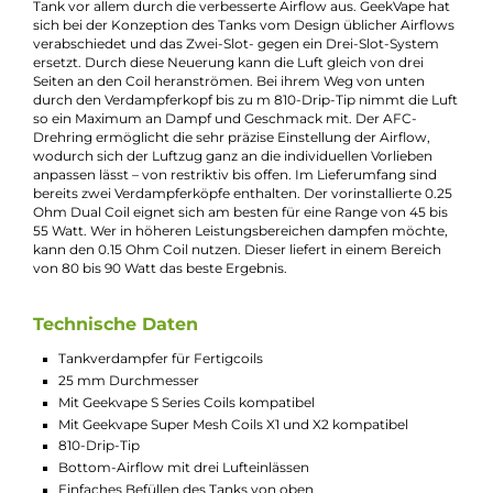
Beschreibung
GeekVape - Obelisk C Tank Verdampfer
Dank des Bubble-Tanks passen bis zu 5.5 ml E-Liquid in den
GeekVape Obelisk C Tank. Damit steht er seinem Vorgänger in
puncto Füllvolumen in nichts nach. Befüllt wird der
Tankverdampfer für Fertigcoils ganz bequem von oben. Hierf
muss lediglich die Top-Cap mit einer einfachen Drehung (geg
den Uhrzeigersinn) abgeschraubt werden. Der Coil-Wechsel g
hingegen durch Abdrehen der Base vonstatten. Um das
Auslaufen von Liquid-Resten zu verhindern, empfiehlt es sich,
den Tank zuvor vom Akkuträger abzuschrauben und
umzudrehen.
Neben einem großen Füllvolumen zeichnet sich der Obelisk C
Tank vor allem durch die verbesserte Airflow aus. GeekVape ha
sich bei der Konzeption des Tanks vom Design üblicher Airflo
verabschiedet und das Zwei-Slot- gegen ein Drei-Slot-System
ersetzt. Durch diese Neuerung kann die Luft gleich von drei
Seiten an den Coil heranströmen. Bei ihrem Weg von unten