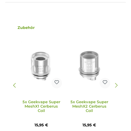
Lieferumfang
1 x GeekVape Obelisk C Tank Verdampfer
1 x GeekVape S Series Dual Coil Verdampferkopf 0.25 Ohm
(vorinstalliert)
1 x GeekVape S Series Coil Verdampferkopf 0.15 Ohm
1 x Ersatzglas
1 x Ersatzteile
1 x Bedienungsanleitung
Abmessungen
Länge: 43.00 mm
Durchmesser: 25.00 mm
Füllvolumen: 5.5 ml
Infos zum Hersteller
Folgende Infos zum Hersteller sind verfübar...
Mehr
Bewertungen