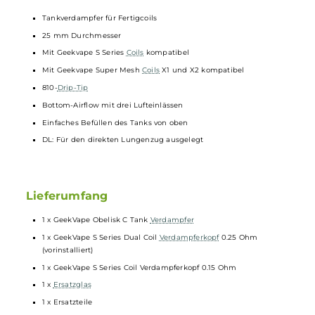
individuellen Vorlieben anpassen lässt – von restriktiv bis offen. Im
Lieferumfang sind bereits zwei
Verdampferköpfe
enthalten. Der
vorinstallierte 0.25 Ohm Dual Coil eignet sich am besten für eine
Range von 45 bis 55 Watt. Wer in höheren Leistungsbereichen
dampfen möchte, kann den 0.15 Ohm Coil nutzen. Dieser liefert in
einem Bereich von 80 bis 90 Watt das beste Ergebnis.
Technische Daten
Tankverdampfer für Fertigcoils
25 mm Durchmesser
Mit Geekvape S Series
Coils
kompatibel
Mit Geekvape Super Mesh
Coils
X1 und X2 kompatibel
810-
Drip-Tip
Bottom-Airflow mit drei Lufteinlässen
Einfaches Befüllen des Tanks von oben
DL: Für den direkten Lungenzug ausgelegt