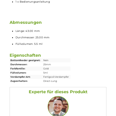
Lieferumfang
1 x GeekVape Obelisk C Tank
Verdampfer
1 x GeekVape S Series Dual Coil
Verdampferkopf
0.25 Ohm
(vorinstalliert)
1 x GeekVape S Series Coil Verdampferkopf 0.15 Ohm
1 x
Ersatzglas
1 x Ersatzteile
1 x Bedienungsanleitung
Abmessungen
Länge: 43.00 mm
Durchmesser: 25.00 mm
Füllvolumen: 5.5 ml