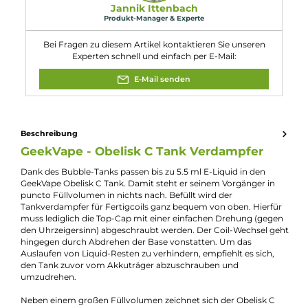
Eigenschaften
Bottomfeeder geeignet:
Nein
Durchmesser:
25mm
Farbfamilie:
Gold
Füllvolumen:
5ml
Verdampfer-Art:
Fertigcoil-Verdampfer
Zugverhalten:
Direct-Lung
Experte für dieses Produkt
Jannik Ittenbach
Produkt-Manager & Experte
Bei Fragen zu diesem Artikel kontaktieren Sie unseren
Experten schnell und einfach per E-Mail:
E-Mail senden