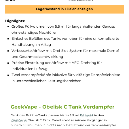
Zum Merkzettel hinzufügen
Produktnummer:
GKV_OBC-004
Hersteller:
GeekVape
GTIN:
4260720669987
Lagerbestand in Filialen anzeigen
Highlights:
Großes Füllvolumen von 5.5 ml für langanhaltenden Genuss
ohne ständiges Nachfüllen
Einfaches Befüllen des Tanks von oben für eine unkomplizier
Handhabung im Alltag
Verbesserte Airflow mit Drei-Slot-System für maximale Dam
und Geschmacksentwicklung
Präzise Einstellung der Airflow mit AFC-Drehring für
individuellen Luftzug
Zwei Verdampferköpfe inklusive für vielfältige Dampferlebni
in unterschiedlichen Leistungsbereichen