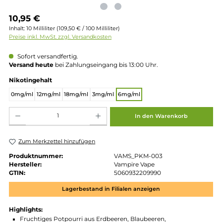
Regulärer Preis:
10,95 €
Inhalt:
10 Milliliter
(109,50 € / 100 Milliliter)
Preise inkl. MwSt. zzgl. Versandkosten
Sofort versandfertig.
Versand heute
bei Zahlungseingang bis 13:00 Uhr.
auswählen
Nikotingehalt
0mg/ml
12mg/ml
18mg/ml
3mg/ml
6mg/ml
Produkt Anzahl: Gib den gewünschten Wert ein oder benutze die Schaltflächen um die 
In den Warenkorb
Zum Merkzettel hinzufügen
Produktnummer:
VAMS_PKM-003
Hersteller:
Vampire Vape
GTIN:
5060932209990