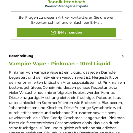
Mischungsverhältni
50 VG / 50 PG
s:
Nikotinart:
Freebase-Nikotin
Nikotingehalt:
6mg/ml
Nuancen:
Blaubeere
, Erdbeere
, Johannisbeere
, Rote Beeren
,
Süßigkeiten
Experte für dieses Produkt
Jannik Ittenbach
Produkt-Manager & Experte
Bei Fragen zu diesem Artikel kontaktieren Sie unseren
Experten schnell und einfach per E-Mail:
E-Mail senden