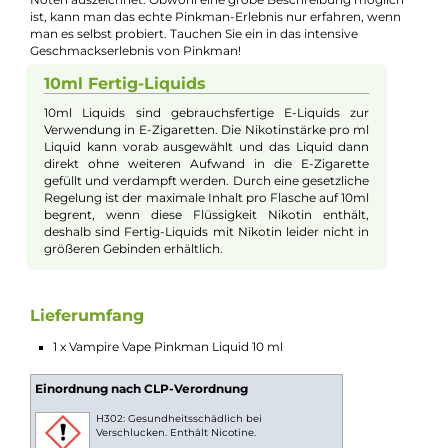
Beschreibung
Vampire Vape - Pinkman - 10ml Liquid
Pinkman von Vampire Vape ist ein Liquid, das jeden Dampfer
begeistert und definitiv einen Versuch wert ist. Hergestellt von
den renommierten britischen Aromaspezialisten, ist Pinkman 
bestens gehütetes Geheimnis, dessen genaue Rezeptur trotz
vieler Versuche noch nie erfolgreich kopiert werden konnte.
Diese einzigartige Mischung bietet ein fruchtiges Potpourri au
unterschiedlichen Sommerfrüchten wie Erdbeeren, Blaubeere
Johannisbeeren und Kirschen. Diese fruchtige Symphonie wir
durch erfrischende und belebende Zitrusnoten sowie einem
unwiderstehlich süßen Candy-Geschmack abgerundet. Pink
bietet ein facettenreiches Geschmackserlebnis, das sich durch
seine fruchtigen, süßen und zugleich erfrischend säuerlichen
Noten auszeichnet. Obwohl eine grobe Beschreibung möglic
ist, kann man das echte Pinkman-Erlebnis nur erfahren, wenn
man es selbst probiert. Tauchen Sie ein in das intensive
Geschmackserlebnis von Pinkman!
10ml Fertig-Liquids
10ml Liquids sind gebrauchsfertige E-Liquids zur
Verwendung in E-Zigaretten. Die Nikotinstärke pro ml