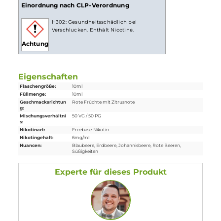
Lieferumfang
1 x
Vampire Vape
Pinkman Liquid 10 ml
Einordnung nach CLP-Verordnung
H302: Gesundheitsschädlich bei
Verschlucken. Enthält Nicotine.
Achtung
Eigenschaften
Flaschengröße:
10ml
Füllmenge:
10ml
Geschmacksrichtun
Rote Früchte mit Zitrusnote
g: