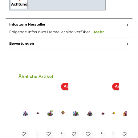
Liquid kann vorab ausgewählt und das Liquid dann
direkt ohne weiteren Aufwand in die E-Zigarette
gefüllt und verdampft werden. Durch eine gesetzliche
Regelung ist der maximale Inhalt pro Flasche auf 10ml
begrent, wenn diese Flüssigkeit Nikotin enthält,
deshalb sind Fertig-Liquids mit Nikotin leider nicht in
größeren Gebinden erhältlich.
Lieferumfang
1 x Vampire Vape Pinkman Liquid 10 ml
Einordnung nach CLP-Verordnung
H302: Gesundheitsschädlich bei
Verschlucken. Enthält Nicotine.
Achtung
Infos zum Hersteller