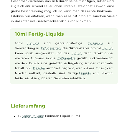
renommierten britischen Aromaspezialisten, ist Pinkman ein besten
gehütetes Geheimnis, dessen genaue Rezeptur trotz vieler Versuche
noch nie erfolgreich kopiert werden konnte. Diese einzigartige
Mischung bietet ein fruchtiges Potpourri aus unterschiedlichen
Sommerfrüchten wie
Erdbeeren
,
Blaubeeren
,
Johannisbeeren
und
Kirschen
. Diese fruchtige Symphonie wird durch erfrischende und
belebende Zitrusnoten sowie einem unwiderstehlich süßen Candy-
Geschmack abgerundet. Pinkman bietet ein facettenreiches
Geschmackserlebnis, das sich durch seine fruchtigen, süßen und
zugleich erfrischend säuerlichen Noten auszeichnet. Obwohl eine
grobe Beschreibung möglich ist, kann man das echte Pinkman-
Erlebnis nur erfahren, wenn man es selbst probiert. Tauchen Sie ein
in das intensive Geschmackserlebnis von Pinkman!
10ml Fertig-Liquids
10ml
Liquids
sind gebrauchsfertige
E-Liquids
zur
Verwendung in
E-Zigaretten
. Die Nikotinstärke pro ml
Liquid
kann vorab ausgewählt und das
Liquid
dann direkt ohne
weiteren Aufwand in die
E-Zigarette
gefüllt und verdampft
werden. Durch eine gesetzliche Regelung ist der maximale
Inhalt pro
Flasche
auf 10ml begrent, wenn diese Flüssigkeit
Nikotin enthält, deshalb sind Fertig-
Liquids
mit Nikotin
leider nicht in größeren Gebinden erhältlich.