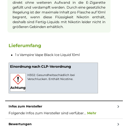
von kühlem Menthol hinzugefügt. Das Ergebnis ist ein
erfrischendes und würziges Geschmackserlebnis, das Fans vo
Lakritz vom ersten bis zum letzten Zug begeistern wird. Das
kühle Menthol fügt dem Aroma eine subtile minzige Nuance
hinzu und sorgt für eine spürbare Erfrischung im Abgang. Dab
überdeckt der Kühleffekt nie das leckere Aroma des Black Ice 
Liquids und lässt dem Anis genug Raum zur Entfaltung.
Entdecke das harmonische Zusammenspiel von würzigem An
und erfrischendem Menthol in dieser einzigartigen Kompositi
von Vampire Vape.
10ml Fertig-Liquids
10ml Liquids sind gebrauchsfertige E-Liquids zur
Verwendung in E-Zigaretten. Die Nikotinstärke pro ml
Liquid kann vorab ausgewählt und das Liquid dann
direkt ohne weiteren Aufwand in die E-Zigarette
gefüllt und verdampft werden. Durch eine gesetzliche
Regelung ist der maximale Inhalt pro Flasche auf 10ml
begrent, wenn diese Flüssigkeit Nikotin enthält,
deshalb sind Fertig-Liquids mit Nikotin leider nicht in
größeren Gebinden erhältlich.