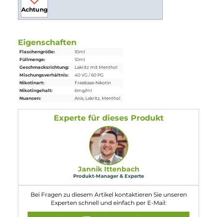
Lieferumfang
1 x Vampire
Vape
Black Ice
Liquid
10ml
Einordnung nach CLP-Verordnung
H302: Gesundheitsschädlich bei
Verschlucken. Enthält Nicotine.
Achtung
Eigenschaften
Flaschengröße:
10ml
Füllmenge:
10ml
Geschmacksrichtung:
Lakritz mit Menthol
Mischungsverhältnis:
40 VG / 60 PG
Nikotinart:
Freebase-Nikotin
Nikotingehalt:
6mg/ml
Nuancen:
Anis
, Lakritz
, Menthol