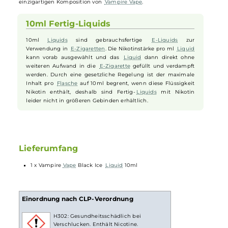
hinzugefügt. Das Ergebnis ist ein erfrischendes und würziges
Geschmackserlebnis, das Fans von
Lakritz
vom ersten bis zum letzt
Zug begeistern wird. Das kühle
Menthol
fügt dem
Aroma
eine
subtile minzige Nuance hinzu und sorgt für eine spürbare
Erfrischung im Abgang. Dabei überdeckt der Kühleffekt nie das
leckere
Aroma
des Black Ice
E-Liquids
und lässt dem
Anis
genug
Raum zur Entfaltung. Entdecke das harmonische Zusammenspiel
von würzigem
Anis
und erfrischendem Menthol in dieser
einzigartigen Komposition von
Vampire Vape
.
10ml Fertig-Liquids
10ml
Liquids
sind gebrauchsfertige
E-Liquids
zur
Verwendung in
E-Zigaretten
. Die Nikotinstärke pro ml
Liquid
kann vorab ausgewählt und das
Liquid
dann direkt ohne
weiteren Aufwand in die
E-Zigarette
gefüllt und verdampft
werden. Durch eine gesetzliche Regelung ist der maximale
Inhalt pro
Flasche
auf 10ml begrent, wenn diese Flüssigkeit
Nikotin enthält, deshalb sind Fertig-
Liquids
mit Nikotin
leider nicht in größeren Gebinden erhältlich.