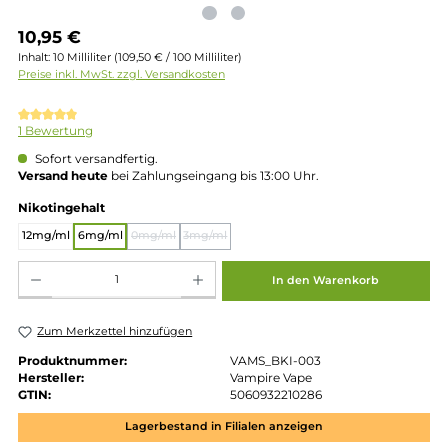
Regulärer Preis:
10,95 €
Inhalt:
10 Milliliter
(109,50 € / 100 Milliliter)
Preise inkl. MwSt. zzgl. Versandkosten
Durchschnittliche Bewertung von 5 von 5 Sternen
1 Bewertung
Sofort versandfertig.
Versand heute
bei Zahlungseingang bis 13:00 Uhr.
auswählen
Nikotingehalt
12mg/ml
6mg/ml
0mg/ml
3mg/ml
(Diese Option ist zurzeit nicht verfügbar.)
(Diese Option ist zurzeit nicht verfügbar.)
Produkt Anzahl: Gib den gewünschten Wert ein oder benutze die Schaltflächen um die 
In den Warenkorb
Zum Merkzettel hinzufügen