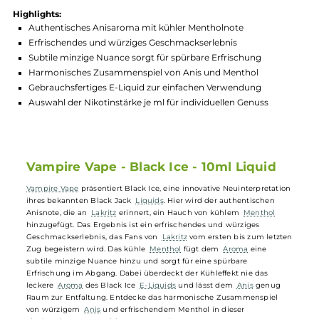
Produktnummer:
VAMS_BKI-003
Hersteller:
Vampire Vape
GTIN:
5060932210286
Lagerbestand in Filialen anzeigen
Highlights:
Authentisches Anisaroma mit kühler Mentholnote
Erfrischendes und würziges Geschmackserlebnis
Subtile minzige Nuance sorgt für spürbare Erfrischung
Harmonisches Zusammenspiel von Anis und Menthol
Gebrauchsfertiges E-Liquid zur einfachen Verwendung
Auswahl der Nikotinstärke je ml für individuellen Genuss
Vampire Vape - Black Ice - 10ml Liquid
Vampire Vape
präsentiert Black Ice, eine innovative Neuinterpretatio
ihres bekannten Black Jack
Liquids
. Hier wird der authentischen
Anisnote, die an
Lakritz
erinnert, ein Hauch von kühlem
Menthol