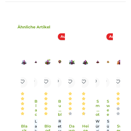
Lieferumfang
1 x Vampire Vape Black Ice Liquid 10ml
Einordnung nach CLP-Verordnung
H302: Gesundheitsschädlich bei
Verschlucken. Enthält Nicotine.
Achtung
Infos zum Hersteller
Folgende Infos zum Hersteller sind verfübar...
Mehr
Bewertungen