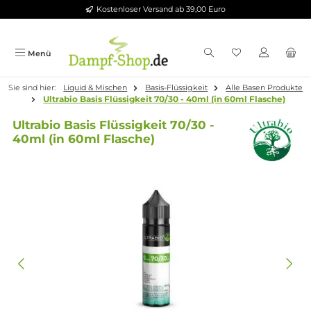
Kostenloser Versand ab 39,00 Euro
Zum Hauptinhalt springen
Menü
Sie sind hier:
Liquid & Mischen
Basis-Flüssigkeit
Alle Basen Pr
Ultrabio Basis Flüssigkeit 70/30 - 40ml (in 60ml Flasch
Ultrabio Basis Flüssigkeit 70/30 -
40ml (in 60ml Flasche)
Bildergalerie überspringen