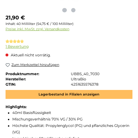
Regulärer Preis:
21,90 €
Inhalt:
40 Milliliter
(54,75 € / 100 Milliliter)
Preise inkl. MwSt. zzgl. Versandkosten
Durchschnittliche Bewertung von 5 von 5 Sternen
1 Bewertung
Aktuell nicht vorrätig.
Zum Merkzettel hinzufügen
Produktnummer:
UBBS_40_7030
Hersteller:
UltraBio
GTIN:
4251635576378
Lagerbestand in Filialen anzeigen
Highlights: