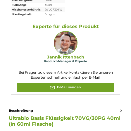
Lieferumfang
1x 40ml
Ultrabio
Basis
Flüssigkeit 70/30 in 60ml
Flasche
Eigenschaften
Flaschengröße:
60ml
Füllmenge:
40ml
Mischungsverhältnis:
70 VG / 30 PG
Nikotingehalt:
0mg/ml
Experte für dieses Produkt
Jannik Ittenbach
Produkt-Manager & Experte
Bei Fragen zu diesem Artikel kontaktieren Sie unseren
Experten schnell und einfach per E-Mail: