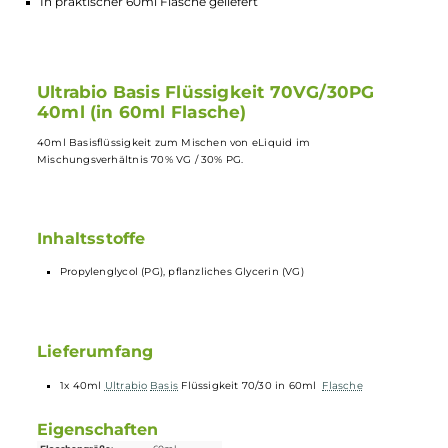
40ml Basisflüssigkeit
Mischungsverhältnis 70% VG / 30% PG
Höchste Qualität: Propylenglycol (PG) und pflanzliches Glyce
(VG)
In praktischer 60ml Flasche geliefert
Ultrabio Basis Flüssigkeit 70VG/30PG
40ml (in 60ml Flasche)
40ml Basisflüssigkeit zum Mischen von eLiquid im
Mischungsverhältnis 70% VG / 30% PG.
Inhaltsstoffe
Propylenglycol (PG), pflanzliches Glycerin (VG)