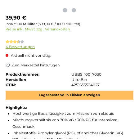
Regulärer Preis:
39,90 €
Inhalt:
100 Milliliter
(399,00 € / 1000 Milliliter)
Preise inkl. MwSt. zzgl. Versandkosten
Durchschnittliche Bewertung von 3.5 von 5 Sternen
4 Bewertungen
Aktuell nicht vorrätig.
Zum Merkzettel hinzufügen
Produktnummer:
UBBS_100_7030
Hersteller:
UltraBio
GTIN:
4251635524027
Lagerbestand in Filialen anzeigen
Highlights: