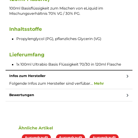
Bei Fragen zu diesem Artikel kontaktieren Sie unseren
Experten schnell und einfach per E-Mail:
E-Mail senden
Beschreibung
Ultrabio Basis Flüssigkeit 70/30 - 100ml (i
120ml Flasche)
100ml Basisflüssigkeit zum Mischen von eLiquid im
Mischungsverhältnis 70% VG / 30% PG.
Inhaltsstoffe
Propylenglycol (PG), pflanzliches Glycerin (VG)
Lieferumfang
1x 100ml Ultrabio Basis Flüssigkeit 70/30 in 120ml Flasche