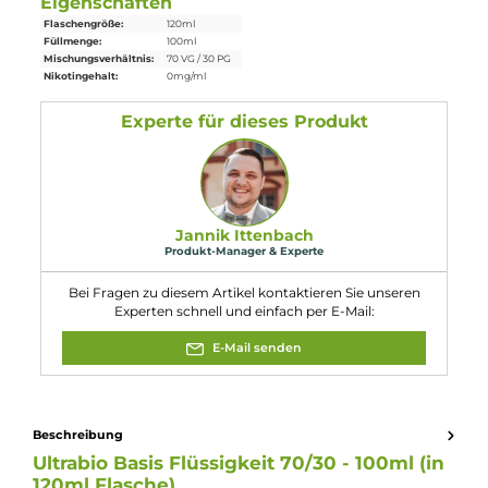
Lieferumfang
1x 100ml
Ultrabio
Basis
Flüssigkeit 70/30 in 120ml
Flasche
Eigenschaften
Flaschengröße:
120ml
Füllmenge:
100ml
Mischungsverhältnis:
70 VG / 30 PG
Nikotingehalt:
0mg/ml
Experte für dieses Produkt
Jannik Ittenbach
Produkt-Manager & Experte