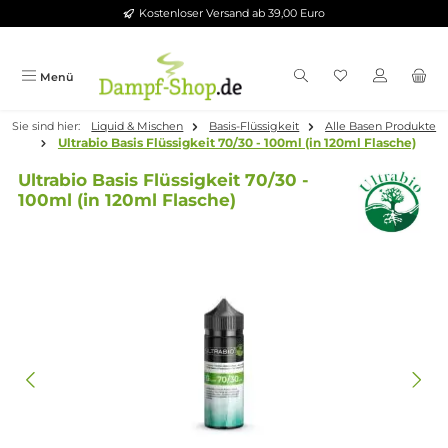
Kostenloser Versand ab 39,00 Euro
Zum Hauptinhalt springen
Menü
Sie sind hier:
Liquid & Mischen
Basis-Flüssigkeit
Alle Basen Pr
Ultrabio Basis Flüssigkeit 70/30 - 100ml (in 120ml Flasc
Ultrabio Basis Flüssigkeit 70/30 -
100ml (in 120ml Flasche)
Bildergalerie überspringen