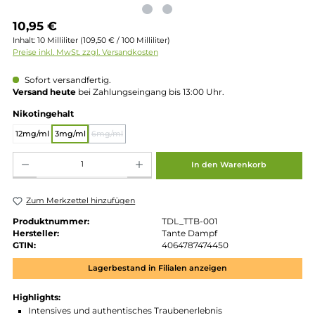
Regulärer Preis:
10,95 €
Inhalt:
10 Milliliter
(109,50 € / 100 Milliliter)
Preise inkl. MwSt. zzgl. Versandkosten
Sofort versandfertig.
Versand heute
bei Zahlungseingang bis 13:00 Uhr.
auswählen
Nikotingehalt
12mg/ml
3mg/ml
6mg/ml
(Diese Option ist zurzeit nicht verfügbar.)
Produkt Anzahl: Gib den gewünschten Wert ein oder benutze die Schaltflächen um die 
In den Warenkorb
Zum Merkzettel hinzufügen
Produktnummer:
TDL_TTB-001
Hersteller:
Tante Dampf
GTIN:
4064787474450