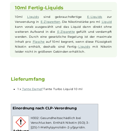
Geschmackserlebnis. Auch die herben Nuancen der Traubenkerne
sind in diesem
Liquid
zu erkennen und sorgen für eine
ausgewogene Geschmacksnote. Eine fein dosierte Kühle sorgt zud
für einen zusätzlichen
Frische
-Kick und rundet das
fruchtig
-süße
Erlebnis perfekt ab. Mit Tante Turbo im Tank der
E-Zigarette
erlebt
man ein intensives und erfrischendes Geschmackserlebnis, das die
Geschmacksknospen auf die Überholspur schickt.
10ml Fertig-Liquids
10ml
Liquids
sind gebrauchsfertige
E-Liquids
zur
Verwendung in
E-Zigaretten
. Die Nikotinstärke pro ml
Liquid
kann vorab ausgewählt und das Liquid dann direkt ohne
weiteren Aufwand in die
E-Zigarette
gefüllt und verdampft
werden. Durch eine gesetzliche Regelung ist der maximale
Inhalt pro
Flasche
auf 10ml begrent, wenn diese Flüssigkeit
Nikotin enthält, deshalb sind Fertig-
Liquids
mit Nikotin
leider nicht in größeren Gebinden erhältlich.