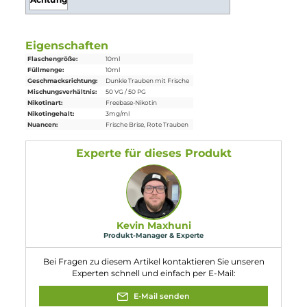
Lieferumfang
1 x
Tante Dampf
Tante Turbo Liquid 10 ml
Einordnung nach CLP-Verordnung
H302: Gesundheitsschädlich bei
Verschlucken. Enthält Nikotin (ISO); 3-
[(2S)-1-Methylpyrrolidin-2-yl]pyridin.
Achtung
Eigenschaften
Flaschengröße:
10ml
Füllmenge:
10ml
Geschmacksrichtung:
Dunkle Trauben mit Frische
Mischungsverhältnis:
50 VG / 50 PG
Nikotinart:
Freebase-Nikotin
Nikotingehalt:
3mg/ml
Nuancen:
Frische Brise
, Rote Trauben
Experte für dieses Produkt