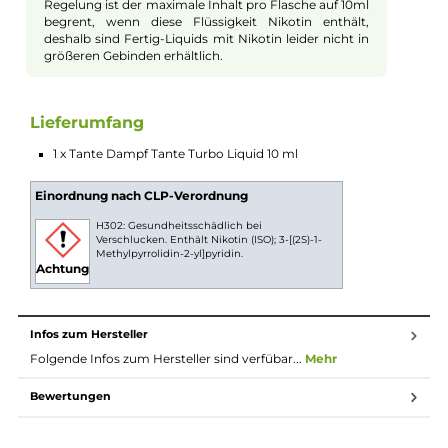
köstliches Geschmackserlebnis. Auch die herben Nuancen der
Traubenkerne sind in diesem Liquid zu erkennen und sorgen f
eine ausgewogene Geschmacksnote. Eine fein dosierte Kühle
sorgt zudem für einen zusätzlichen Frische-Kick und rundet d
fruchtig-süße Erlebnis perfekt ab. Mit Tante Turbo im Tank der
Zigarette erlebt man ein intensives und erfrischendes
Geschmackserlebnis, das die Geschmacksknospen auf die
Überholspur schickt.
10ml Fertig-Liquids
10ml Liquids sind gebrauchsfertige E-Liquids zur
Verwendung in E-Zigaretten. Die Nikotinstärke pro ml
Liquid kann vorab ausgewählt und das Liquid dann
direkt ohne weiteren Aufwand in die E-Zigarette
gefüllt und verdampft werden. Durch eine gesetzliche
Regelung ist der maximale Inhalt pro Flasche auf 10ml
begrent, wenn diese Flüssigkeit Nikotin enthält,
deshalb sind Fertig-Liquids mit Nikotin leider nicht in
größeren Gebinden erhältlich.
Lieferumfang