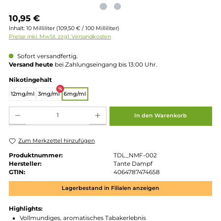
Regulärer Preis:
10,95 €
Inhalt:
10 Milliliter
(109,50 € / 100 Milliliter)
Preise inkl. MwSt. zzgl. Versandkosten
Sofort versandfertig.
Versand heute
bei Zahlungseingang bis 13:00 Uhr.
auswählen
Nikotingehalt
%
12mg/ml
3mg/ml
6mg/ml
Produkt Anzahl: Gib den gewünschten Wert ein oder benutze die Schaltflächen um die 
In den Warenkorb
Zum Merkzettel hinzufügen
Produktnummer:
TDL_NMF-002
Hersteller:
Tante Dampf
GTIN:
4064787474658