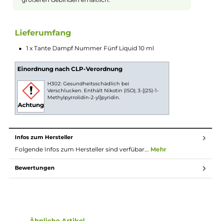
Tabakerlebnis noch weiter verbessert und intensiviert, wodur
sich dem Dampfer nun ein noch harmonischeres und
ausgewogeneres Geschmackserlebnis bietet. Egal ob als Allda
Liquid oder für besondere Anlässe, Nummer Fünf ist der ideal
Begleiter für jeden Tabakliebhaber. Nummer Fünf lebt!
10ml Fertig-Liquids
10ml Liquids sind gebrauchsfertige E-Liquids zur
Verwendung in E-Zigaretten. Die Nikotinstärke pro ml
Liquid kann vorab ausgewählt und das Liquid dann
direkt ohne weiteren Aufwand in die E-Zigarette
gefüllt und verdampft werden. Durch eine gesetzliche
Regelung ist der maximale Inhalt pro Flasche auf 10ml
begrent, wenn diese Flüssigkeit Nikotin enthält,
deshalb sind Fertig-Liquids mit Nikotin leider nicht in
größeren Gebinden erhältlich.
Lieferumfang
1 x Tante Dampf Nummer Fünf Liquid 10 ml