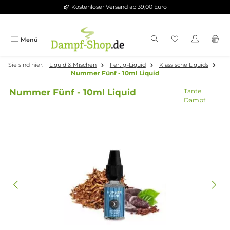
Kostenloser Versand ab 39,00 Euro
Zum Hauptinhalt springen
Menü
Sie sind hier:
Liquid & Mischen
Fertig-Liquid
Klassische Liquid
Nummer Fünf - 10ml Liquid
Nummer Fünf - 10ml Liquid
Tante
Dampf
Bildergalerie überspringen