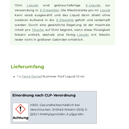
"remastered" Version wurde das Tabakerlebnis noch weiter verbesse
und intensiviert, wodurch sich dem Dampfer nun ein noch
harmonischeres und ausgewogeneres Geschmackserlebnis bietet.
Egal ob als Allday-
Liquid
oder für besondere Anlässe, Nummer Fünf
ist der ideale Begleiter für jeden Tabakliebhaber. Nummer Fünf lebt!
10ml Fertig-Liquids
10ml
Liquids
sind gebrauchsfertige
E-Liquids
zur
Verwendung in
E-Zigaretten
. Die Nikotinstärke pro ml
Liquid
kann vorab ausgewählt und das Liquid dann direkt ohne
weiteren Aufwand in die
E-Zigarette
gefüllt und verdampft
werden. Durch eine gesetzliche Regelung ist der maximale
Inhalt pro
Flasche
auf 10ml begrent, wenn diese Flüssigkeit
Nikotin enthält, deshalb sind Fertig-
Liquids
mit Nikotin
leider nicht in größeren Gebinden erhältlich.
Lieferumfang
1 x
Tante Dampf
Nummer Fünf Liquid 10 ml