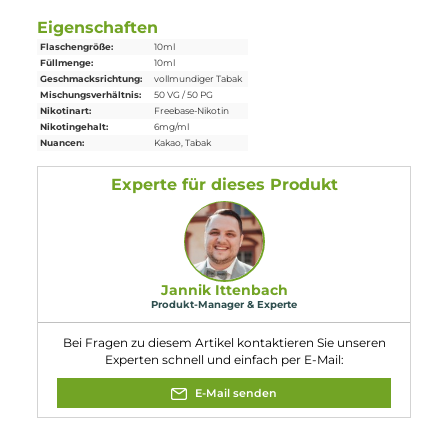
Einordnung nach CLP-Verordnung
H302: Gesundheitsschädlich bei
Verschlucken. Enthält Nikotin (ISO); 3-
[(2S)-1-Methylpyrrolidin-2-yl]pyridin.
Achtung
Eigenschaften
Flaschengröße:
10ml
Füllmenge:
10ml
Geschmacksrichtung:
vollmundiger Tabak
Mischungsverhältnis:
50 VG / 50 PG
Nikotinart:
Freebase-Nikotin
Nikotingehalt:
6mg/ml
Nuancen:
Kakao
, Tabak
Experte für dieses Produkt