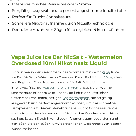
GTIN:
50563182554228
Lagerbestand in Filialen anzeigen
Highlights:
Intensives, frisches Wassermelonen-Aroma
Sorgfältig ausgewählte und perfekt abgestimmte Inhaltsstof
Perfekt für Frucht Connaisseure
Schnellere Nikotinaufnahme durch NicSalt-Technologie
Reduzierte Anzahl von Zügen für die gleiche Nikotinaufnah
Vape Juice Ice Bar NicSalt - Watermelo
Overdosed 10ml Nikotinsalz Liquid
Eintauchen in den Geschmack des Sommers mit dem "
Vape
Juice
Ice Bar NicSalt - Watermelon Overdosed" von Prohibition
Vape
, direk
aus England. Diese Neuheit aus der NicSalt Reihe bietet ein
intensives, frisches
Wassermelonen
-
Aroma
, das Sie an warme
Sommertage erinnern wird. Jeder Zug liefert den köstlichen