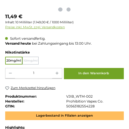
Regulärer Preis:
11,49 €
Inhalt:
10 Milliliter
(1.149,00 € / 1000 Milliliter)
Preise inkl. MwSt. zzgl. Versandkosten
Sofort versandfertig.
Versand heute
bei Zahlungseingang bis 13:00 Uhr.
auswählen
Nikotinstärke
20mg/ml
10mg/ml
(Diese Option ist zurzeit nicht verfügbar.)
Produkt Anzahl: Gib den gewünschten Wert ein oder benutze die Schaltflächen um die 
In den Warenkorb
Zum Merkzettel hinzufügen
Produktnummer:
VJIB_WTM-002
Hersteller:
Prohibition Vapes Co.