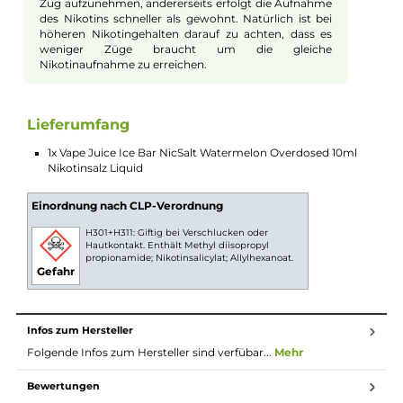
bietet ein intensives, frisches Wassermelonen-Aroma, das Sie 
warme Sommertage erinnern wird. Jeder Zug liefert den
köstlichen Geschmack von reifen, saftigen Wassermelonen, di
sorgfältig ausgewählt und perfekt abgestimmt wurden, um d
ultimative Dampferlebnis zu bieten. Perfekt für alle Frucht
Connaisseure, die nach einer authentischen und erfrischende
Geschmacksrichtung suchen. Lassen Sie sich von diesem
Aromentraum begeistern und genießen Sie den süßen,
unwiderstehlichen Geschmack von besten Wassermelonen!
Nikotinsalz Liquids
Nikotin ist in Liquids bekannt dafür, dass es einen
scharfen, reizenden Eigengeschmack hat. Mit
Nikotinsalz (oder auch NicSalt) ist es einerseits
möglich, Nikotin sanft auch in höheren Dosen pro
Zug aufzunehmen, andererseits erfolgt die Aufnahme
des Nikotins schneller als gewohnt. Natürlich ist bei
höheren Nikotingehalten darauf zu achten, dass es
weniger Züge braucht um die gleiche
Nikotinaufnahme zu erreichen.