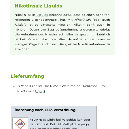
Geschmack von reifen, saftigen
Wassermelonen
, die sorgfältig
ausgewählt und perfekt abgestimmt wurden, um das ultimative
Dampferlebnis zu bieten. Perfekt für alle Frucht Connaisseure, die
nach einer authentischen und erfrischenden Geschmacksrichtung
suchen. Lassen Sie sich von diesem Aromentraum begeistern und
genießen Sie den süßen, unwiderstehlichen Geschmack von besten
Wassermelonen!
Nikotinsalz Liquids
Nikotin ist in
Liquids
bekannt dafür, dass es einen scharfen,
reizenden Eigengeschmack hat. Mit
Nikotinsalz
(oder auch
NicSalt
) ist es einerseits möglich, Nikotin sanft auch in
höheren Dosen pro Zug aufzunehmen, andererseits erfolgt
die Aufnahme des Nikotins schneller als gewohnt. Natürlich
ist bei höheren Nikotingehalten darauf zu achten, dass es
weniger Züge braucht um die gleiche Nikotinaufnahme zu
erreichen.
Lieferumfang