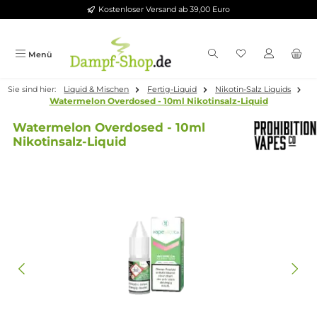
Kostenloser Versand ab 39,00 Euro
Zum Hauptinhalt springen
Menü
Sie sind hier:
Liquid & Mischen
Fertig-Liquid
Nikotin-Salz Liqui
Watermelon Overdosed - 10ml Nikotinsalz-Liquid
Watermelon Overdosed - 10ml
Nikotinsalz-Liquid
Bildergalerie überspringen