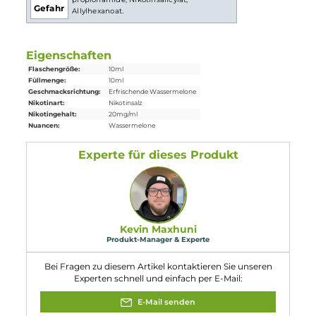
1x Vape Juice Ice Bar NicSalt Watermelon Overdosed 10ml
Nikotinsalz
Liquid
Einordnung nach CLP-Verordnung
H301+H311: Giftig bei Verschlucken oder
Hautkontakt. Enthält Methyl diisopropyl
propionamide; Nikotinsalicylat;
Gefahr
Allylhexanoat.
Eigenschaften
Flaschengröße:
10ml
Füllmenge:
10ml
Geschmacksrichtung:
Erfrischende Wassermelone
Nikotinart:
Nikotinsalz
Nikotingehalt:
20mg/ml
Nuancen:
Wassermelone
Experte für dieses Produkt