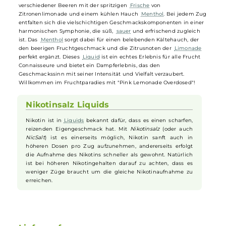
Vape Juice Ice Bar NicSalt - Pink
Lemonade Overdosed 10ml Nikotinsalz
Liquid
"
Vape
Juice Ice Bar NicSalt - Pink Lemonade Overdosed" ist Teil der
spannenden neuen NicSalt Reihe von Prohibition
Vape
aus England
Diese raffinierte Mischung verbindet die Süße und das
Aroma
verschiedener Beeren mit der spritzigen
Frische
von
Zitronenlimonade und einem kühlen Hauch
Menthol
. Bei jedem Z
entfalten sich die vielschichtigen Geschmackskomponenten in eine
harmonischen Symphonie, die süß,
sauer
und erfrischend zugleich
ist. Das
Menthol
sorgt dabei für einen belebenden Kältehauch, der
den beerigen Fruchtgeschmack und die Zitrusnoten der
Limonade
perfekt ergänzt. Dieses
Liquid
ist ein echtes Erlebnis für alle Frucht
Connaisseure und bietet ein Dampferlebnis, das den
Geschmackssinn mit seiner Intensität und Vielfalt verzaubert.
Willkommen im Fruchtparadies mit "Pink Lemonade Overdosed"!
Nikotinsalz Liquids
Nikotin ist in
Liquids
bekannt dafür, dass es einen scharfen,
reizenden Eigengeschmack hat. Mit
Nikotinsalz
(oder auch