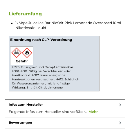
belebenden Kältehauch, der den beerigen Fruchtgeschmack
und die Zitrusnoten der Limonade perfekt ergänzt. Dieses Liq
ist ein echtes Erlebnis für alle Frucht Connaisseure und bietet 
Dampferlebnis, das den Geschmackssinn mit seiner Intensität
und Vielfalt verzaubert. Willkommen im Fruchtparadies mit "P
Lemonade Overdosed"!
Nikotinsalz Liquids
Nikotin ist in Liquids bekannt dafür, dass es einen
scharfen, reizenden Eigengeschmack hat. Mit
Nikotinsalz (oder auch NicSalt) ist es einerseits
möglich, Nikotin sanft auch in höheren Dosen pro
Zug aufzunehmen, andererseits erfolgt die Aufnahme
des Nikotins schneller als gewohnt. Natürlich ist bei
höheren Nikotingehalten darauf zu achten, dass es
weniger Züge braucht um die gleiche
Nikotinaufnahme zu erreichen.
Lieferumfang
1x Vape Juice Ice Bar NicSalt Pink Lemonade Overdosed 1