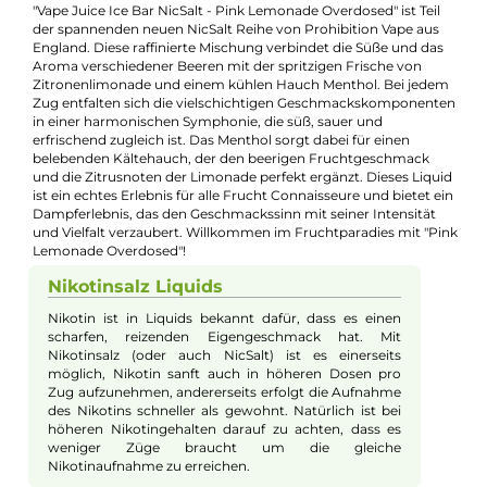
Jannik Ittenbach
Produkt-Manager & Experte
Bei Fragen zu diesem Artikel kontaktieren Sie unseren
Experten schnell und einfach per E-Mail:
E-Mail senden
Beschreibung
Vape Juice Ice Bar NicSalt - Pink Lemona
Overdosed 10ml Nikotinsalz Liquid
"Vape Juice Ice Bar NicSalt - Pink Lemonade Overdosed" ist Tei
der spannenden neuen NicSalt Reihe von Prohibition Vape au
England. Diese raffinierte Mischung verbindet die Süße und da
Aroma verschiedener Beeren mit der spritzigen Frische von
Zitronenlimonade und einem kühlen Hauch Menthol. Bei jed
Zug entfalten sich die vielschichtigen Geschmackskomponen
in einer harmonischen Symphonie, die süß, sauer und
erfrischend zugleich ist. Das Menthol sorgt dabei für einen