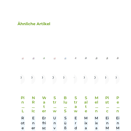
Nikotinsalz Liquid
Einordnung nach CLP-Verordnung
Gefahr
H226: Flüssigkeit und Dampf entzündbar.
H301+H311: Giftig bei Verschlucken oder
Hautkontakt. H317: Kann allergische
Hautreaktionen verursachen. H412: Schädlich
für Wasserorganismen, mit langfristiger
Wirkung. Enthält Citral, Limonene.
Infos zum Hersteller
Folgende Infos zum Hersteller sind verfübar...
Mehr
Bewertungen