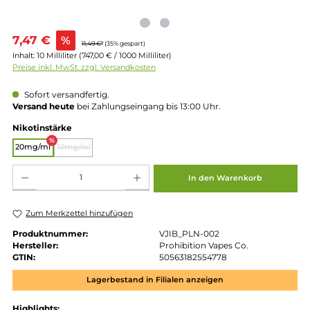
Verkaufspreis:
7,47 €
%
11,49 €*
(35% gespart)
Inhalt:
10 Milliliter
(747,00 € / 1000 Milliliter)
Preise inkl. MwSt. zzgl. Versandkosten
Sofort versandfertig.
Versand heute
bei Zahlungseingang bis 13:00 Uhr.
auswählen
Nikotinstärke
%
20mg/ml
10mg/ml
(Diese Option ist zurzeit nicht verfügbar.)
Produkt Anzahl: Gib den gewünschten Wert ein oder benutze die Schaltflächen um die 
In den Warenkorb
Zum Merkzettel hinzufügen
Produktnummer:
VJIB_PLN-002
Hersteller:
Prohibition Vapes Co.