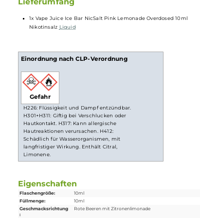
NicSalt
) ist es einerseits möglich, Nikotin sanft auch in
höheren Dosen pro Zug aufzunehmen, andererseits erfolgt
die Aufnahme des Nikotins schneller als gewohnt. Natürlich
ist bei höheren Nikotingehalten darauf zu achten, dass es
weniger Züge braucht um die gleiche Nikotinaufnahme zu
erreichen.
Lieferumfang
1x Vape Juice Ice Bar NicSalt Pink Lemonade Overdosed 10ml
Nikotinsalz
Liquid
Einordnung nach CLP-Verordnung
Gefahr
H226: Flüssigkeit und Dampf entzündbar.