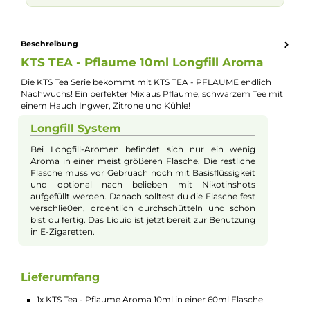
Kevin Maxhuni
Produkt-Manager & Experte
Bei Fragen zu diesem Artikel kontaktieren Sie unseren
Experten schnell und einfach per E-Mail:
E-Mail senden
🧮
Zum Liquid-Rechner
– dein Mischverhältnis in Sekunden
exakt berechnen: Basis, Aroma und Nikotinshots.
Beschreibung
KTS TEA - Pflaume 10ml Longfill Aroma
Die KTS Tea Serie bekommt mit KTS TEA - PFLAUME endlich
Nachwuchs! Ein perfekter Mix aus Pflaume, schwarzem Tee mi
einem Hauch Ingwer, Zitrone und Kühle!