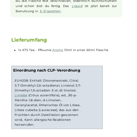
Longfill System
Bei
Longfill-Aromen
befindet sich nur ein wenig
Aroma
in
einer meist größeren
Flasche
. Die restliche
Flasche
muss vor
Gebruach noch mit Basisflüssigkeit und optional nach
belieben mit
Nikotinshots
aufgefüllt werden. Danach solltest
du die Flasche fest verschlie0en, ordentlich durchschütteln
und schon bist du fertig. Das
Liquid
ist jetzt bereit zur
Benutzung in
E-Zigaretten
.
Lieferumfang
1x KTS Tea - Pflaume
Aroma
10ml in einer 60ml Flasche
Einordnung nach CLP-Verordnung
EUH208: Enthält Zitronenextrakt, Citral;