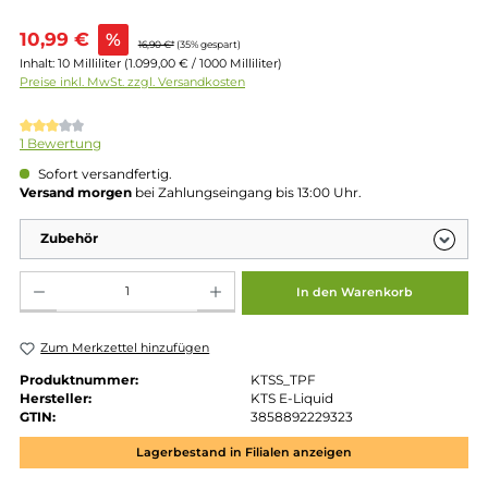
Verkaufspreis:
10,99 €
%
16,90 €*
(35% gespart)
Inhalt:
10 Milliliter
(1.099,00 € / 1000 Milliliter)
Preise inkl. MwSt. zzgl. Versandkosten
Durchschnittliche Bewertung von 3 von 5 Sternen
1 Bewertung
Sofort versandfertig.
Versand morgen
bei Zahlungseingang bis 13:00 Uhr.
Zubehör
Produkt Anzahl: Gib den gewünschten Wert ein oder benutze die Schaltflächen um die 
In den Warenkorb
Zum Merkzettel hinzufügen
Produktnummer:
KTSS_TPF