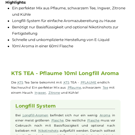
Hersteller:
KTS E-Liquid
GTIN:
3858892229323
Lagerbestand in Filialen anzeigen
Highlights:
Ein perfekter Mix aus Pflaume, schwarzem Tee, Ingwer, Zitr
und Kühle
Longfill-System für einfache Aromazubereitung zu Hause
Benötigt nur Basisflüssigkeit und optional Nikotinshots zur
Fertigstellung
Schnelle und unkomplizierte Herstellung von E-Liquid
10ml Aroma in einer 60ml Flasche
KTS TEA - Pflaume 10ml Longfill Aroma
Die
KTS
Tea Serie bekommt mit
KTS
TEA -
PFLAUME
endlich
Nachwuchs! Ein perfekter Mix aus
Pflaume
, schwarzem
Tee
mit
einem Hauch
Ingwer
,
Zitrone
und Kühle!