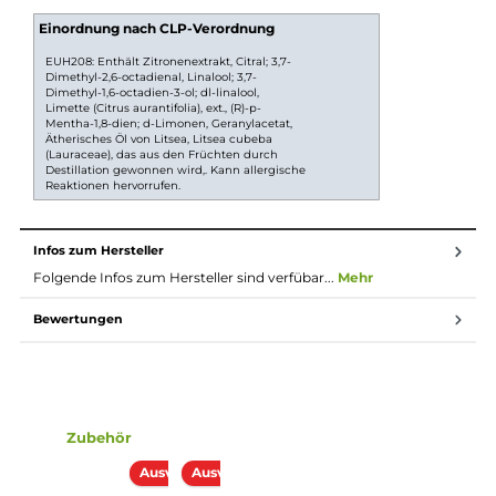
Longfill System
Bei Longfill-Aromen befindet sich nur ein wenig
Aroma in einer meist größeren Flasche. Die restliche
Flasche muss vor Gebruach noch mit Basisflüssigkeit
und optional nach belieben mit Nikotinshots
aufgefüllt werden. Danach solltest du die Flasche fest
verschlie0en, ordentlich durchschütteln und schon
bist du fertig. Das Liquid ist jetzt bereit zur Benutzung
in E-Zigaretten.
Lieferumfang
1x KTS Tea - Pflaume Aroma 10ml in einer 60ml Flasche
Einordnung nach CLP-Verordnung
EUH208: Enthält Zitronenextrakt, Citral; 3,7-
Dimethyl-2,6-octadienal, Linalool; 3,7-
Dimethyl-1,6-octadien-3-ol; dl-linalool,
Limette (Citrus aurantifolia), ext., (R)-p-
Mentha-1,8-dien; d-Limonen, Geranylacetat,
Ätherisches Öl von Litsea, Litsea cubeba