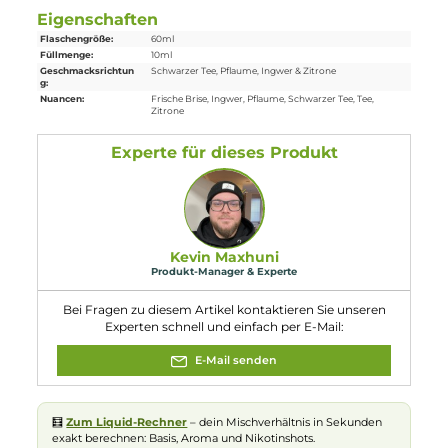
3,7-Dimethyl-2,6-octadienal, Linalool; 3,7-
Dimethyl-1,6-octadien-3-ol; dl-linalool,
Limette
(Citrus aurantifolia), ext., (R)-p-
Mentha-1,8-dien; d-Limonen,
Geranylacetat, Ätherisches Öl von Litsea,
Litsea cubeba (Lauraceae), das aus den
Früchten durch Destillation gewonnen
wird,. Kann allergische Reaktionen
hervorrufen.
Eigenschaften
Flaschengröße:
60ml
Füllmenge:
10ml
Geschmacksrichtun
Schwarzer Tee, Pflaume, Ingwer & Zitrone
g:
Nuancen:
Frische Brise
, Ingwer
, Pflaume
, Schwarzer Tee
, Tee
,
Zitrone
Experte für dieses Produkt