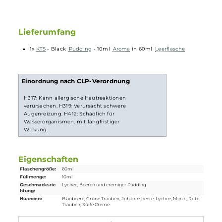
Bei
Longfill-Aromen
befindet sich nur ein wenig
Aroma
in
einer meist größeren
Flasche
. Die restliche
Flasche
muss vor
Gebrauch noch mit Basisflüssigkeit und optional nach
belieben mit
Nikotinshots
aufgefüllt werden. Danach solltest
du die Flasche fest verschließen, ordentlich durchschütteln
und schon bist du fertig. Das
Liquid
ist jetzt bereit zur
Benutzung in
E-Zigaretten
.
Lieferumfang
1x
KTS
- Black
Pudding
- 10ml
Aroma
in 60ml
Leerflasche
Einordnung nach CLP-Verordnung
H317: Kann allergische Hautreaktionen
verursachen. H319: Verursacht schwere
Augenreizung. H412: Schädlich für
Wasserorganismen, mit langfristiger
Wirkung.