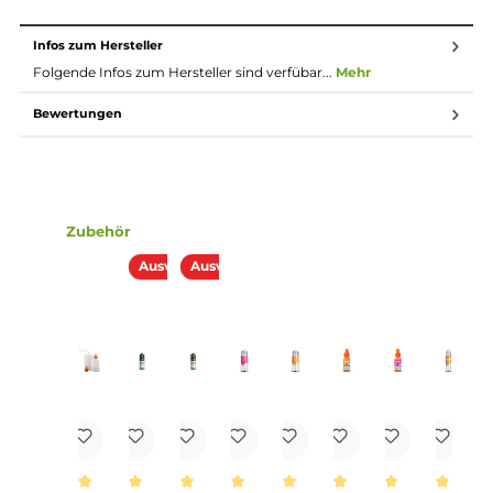
bist du fertig. Das Liquid ist jetzt bereit zur Benutzung
in E-Zigaretten.
Lieferumfang
1x KTS - Black Pudding - 10ml Aroma in 60ml Leerflasche
Einordnung nach CLP-Verordnung
H317: Kann allergische Hautreaktionen
verursachen. H319: Verursacht schwere
Augenreizung. H412: Schädlich für
Wasserorganismen, mit langfristiger
Wirkung.
Infos zum Hersteller
Folgende Infos zum Hersteller sind verfübar...
Mehr
Bewertungen