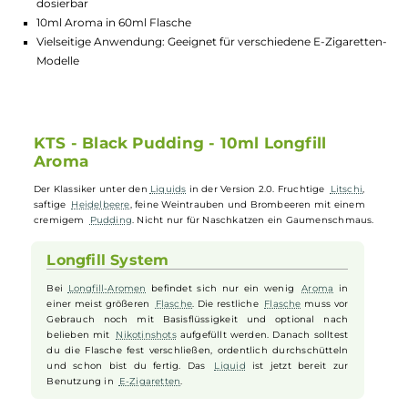
Brombeeren mit cremigem Pudding
Einfache Handhabung: Longfill-System für einfaches Mische
mit Basisflüssigkeit
Individuelle Stärke: Optional mit Nikotinshots nach Wunsch
dosierbar
10ml Aroma in 60ml Flasche
Vielseitige Anwendung: Geeignet für verschiedene E-Zigaret
Modelle
KTS - Black Pudding - 10ml Longfill
Aroma
Der Klassiker unter den
Liquids
in der Version 2.0. Fruchtige
Litschi
,
saftige
Heidelbeere
, feine Weintrauben und Brombeeren mit einem
cremigem
Pudding
. Nicht nur für Naschkatzen ein Gaumenschmau
Longfill System