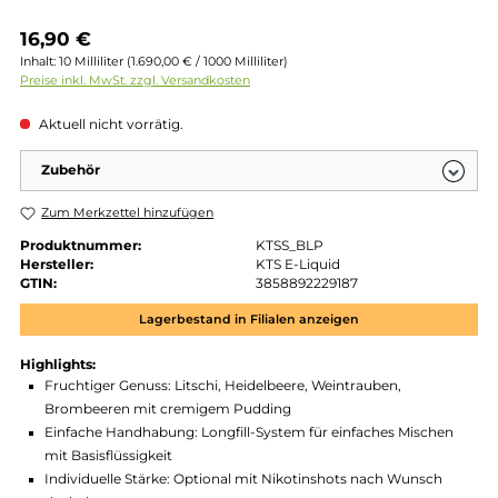
Regulärer Preis:
16,90 €
Inhalt:
10 Milliliter
(1.690,00 € / 1000 Milliliter)
Preise inkl. MwSt. zzgl. Versandkosten
Aktuell nicht vorrätig.
Zubehör
Zum Merkzettel hinzufügen
Produktnummer:
KTSS_BLP
Hersteller:
KTS E-Liquid
GTIN:
3858892229187
Lagerbestand in Filialen anzeigen
Highlights:
Fruchtiger Genuss: Litschi, Heidelbeere, Weintrauben,