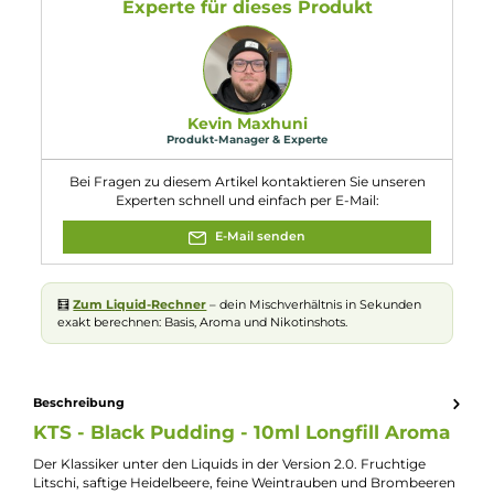
Eigenschaften
Flaschengröße:
60ml
Füllmenge:
10ml
Geschmacksric
Lychee, Beeren und cremiger Pudding
htung:
Nuancen:
Blaubeere
, Grüne Trauben
, Johannisbeere
, Lychee
, Minze
, Rote
Trauben
, Süße Creme
Experte für dieses Produkt
Kevin Maxhuni
Produkt-Manager & Experte
Bei Fragen zu diesem Artikel kontaktieren Sie unseren
Experten schnell und einfach per E-Mail:
E-Mail senden