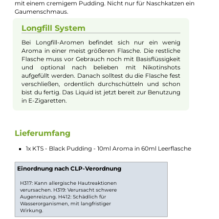
🧮
Zum Liquid-Rechner
– dein Mischverhältnis in Sekunden
exakt berechnen: Basis, Aroma und Nikotinshots.
Beschreibung
KTS - Black Pudding - 10ml Longfill Arom
Der Klassiker unter den Liquids in der Version 2.0. Fruchtige
Litschi, saftige Heidelbeere, feine Weintrauben und Brombeer
mit einem cremigem Pudding. Nicht nur für Naschkatzen ein
Gaumenschmaus.
Longfill System
Bei Longfill-Aromen befindet sich nur ein wenig
Aroma in einer meist größeren Flasche. Die restliche
Flasche muss vor Gebrauch noch mit Basisflüssigkeit
und optional nach belieben mit Nikotinshots
aufgefüllt werden. Danach solltest du die Flasche fest
verschließen, ordentlich durchschütteln und schon