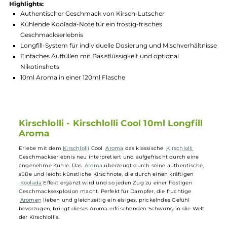
Hersteller:
Kirschlolli
GTIN:
4251635589446
Lagerbestand in Filialen anzeigen
Highlights:
Authentischer Geschmack von Kirsch-Lutscher
Kühlende Koolada-Note für ein frostig-frisches
Geschmackserlebnis
Longfill-System für individuelle Dosierung und Mischverhält
Einfaches Auffüllen mit Basisflüssigkeit und optional
Nikotinshots
10ml Aroma in einer 120ml Flasche
Kirschlolli - Kirschlolli Cool 10ml Longfill
Aroma
Erlebe mit dem
Kirschlolli
Cool
Aroma
das klassische
Kirschlolli
Geschmackserlebnis neu interpretiert und aufgefrischt durch eine