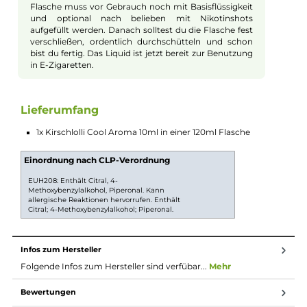
Das Kirschlolli Cool Aroma verbindet den süßen
Geschmack von Kirschlutschern mit einer
angenehmen Frische. So hast Du bei jedem Zug eine
leckere Mischung aus fruchtiger Süße und kühlem
Gefühl auf der Zunge.
Perfekt für heiße Tage
Wenn Du gerne kühle Aromen magst, ist dieses
Aroma genau das Richtige. Es sorgt für ein frisches
und belebendes Gefühl, das besonders an warmen
Tagen sehr angenehm ist.
Longfill System
Bei Longfill-Aromen befindet sich nur ein wenig
Aroma in einer meist größeren Flasche. Die restliche
Flasche muss vor Gebrauch noch mit Basisflüssigkeit
und optional nach belieben mit Nikotinshots
aufgefüllt werden. Danach solltest du die Flasche fest
verschließen, ordentlich durchschütteln und schon
bist du fertig. Das Liquid ist jetzt bereit zur Benutzung