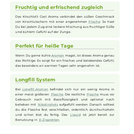
angenehme Kühle. Das
Aroma
überzeugt durch seine authentische,
süße und leicht künstliche Kirschnote, die durch einen kräftigen
Koolada
Effekt ergänzt wird und so jeden Zug zu einer frostigen
Geschmacksexplosion macht. Perfekt für Dampfer, die fruchtige
Aromen
lieben und gleichzeitig ein eisiges, prickelndes Gefühl
bevorzugen, bringt dieses Aroma erfrischenden Schwung in die Wel
der Kirschlollis.
Fruchtig und erfrischend zugleich
Das Kirschlolli Cool Aroma verbindet den süßen Geschmack
von Kirschlutschern mit einer angenehmen
Frische
. So hast
Du bei jedem Zug eine leckere Mischung aus fruchtiger Süße
und kühlem Gefühl auf der Zunge.
Perfekt für heiße Tage
Wenn Du gerne kühle
Aromen
magst, ist dieses Aroma genau
das Richtige. Es sorgt für ein frisches und belebendes Gefühl,
das besonders an warmen Tagen sehr angenehm ist.
Longfill System