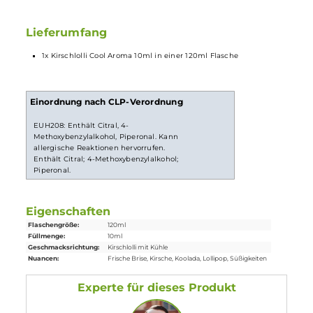
Bei
Longfill-Aromen
befindet sich nur ein wenig Aroma in
einer meist größeren
Flasche
. Die restliche
Flasche
muss vor
Gebrauch noch mit Basisflüssigkeit und optional nach
belieben mit
Nikotinshots
aufgefüllt werden. Danach solltest
du die Flasche fest verschließen, ordentlich durchschütteln
und schon bist du fertig. Das
Liquid
ist jetzt bereit zur
Benutzung in
E-Zigaretten
.
Lieferumfang
1x Kirschlolli Cool Aroma 10ml in einer 120ml Flasche
Einordnung nach CLP-Verordnung
EUH208: Enthält Citral, 4-
Methoxybenzylalkohol, Piperonal. Kann
allergische Reaktionen hervorrufen.