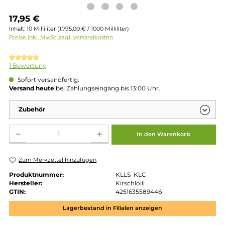
Regulärer Preis:
17,95 €
Inhalt:
10 Milliliter
(1.795,00 € / 1000 Milliliter)
Preise inkl. MwSt. zzgl. Versandkosten
Durchschnittliche Bewertung von 5 von 5 Sternen
1 Bewertung
Sofort versandfertig.
Versand heute
bei Zahlungseingang bis 13:00 Uhr.
Zubehör
Produkt Anzahl: Gib den gewünschten Wert ein oder benutze die Schaltflächen um die 
In den Warenkorb
Zum Merkzettel hinzufügen
Produktnummer:
KLLS_KLC