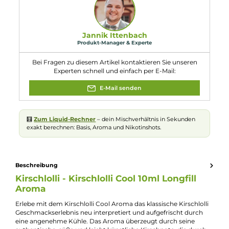
Enthält Citral; 4-Methoxybenzylalkohol;
Piperonal.
Eigenschaften
Flaschengröße:
120ml
Füllmenge:
10ml
Geschmacksrichtung:
Kirschlolli mit Kühle
Nuancen:
Frische Brise
, Kirsche
, Koolada
, Lollipop
, Süßigkeiten
Experte für dieses Produkt
Jannik Ittenbach
Produkt-Manager & Experte
Bei Fragen zu diesem Artikel kontaktieren Sie unseren
Experten schnell und einfach per E-Mail:
E-Mail senden