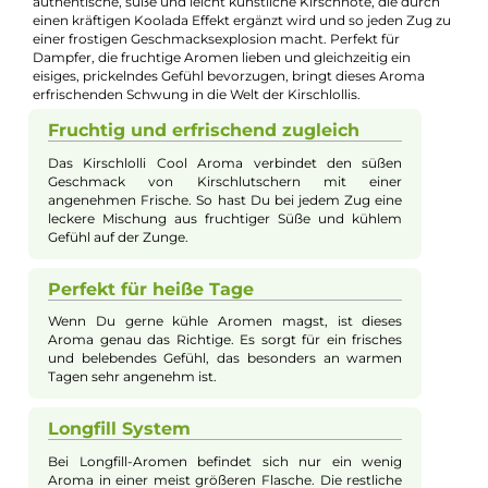
🧮
Zum Liquid-Rechner
– dein Mischverhältnis in Sekunden
exakt berechnen: Basis, Aroma und Nikotinshots.
Beschreibung
Kirschlolli - Kirschlolli Cool 10ml Longfill
Aroma
Erlebe mit dem Kirschlolli Cool Aroma das klassische Kirschloll
Geschmackserlebnis neu interpretiert und aufgefrischt durch
eine angenehme Kühle. Das Aroma überzeugt durch seine
authentische, süße und leicht künstliche Kirschnote, die durc
einen kräftigen Koolada Effekt ergänzt wird und so jeden Zug 
einer frostigen Geschmacksexplosion macht. Perfekt für
Dampfer, die fruchtige Aromen lieben und gleichzeitig ein
eisiges, prickelndes Gefühl bevorzugen, bringt dieses Aroma
erfrischenden Schwung in die Welt der Kirschlollis.
Fruchtig und erfrischend zugleich