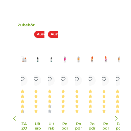
in E-Zigaretten.
Lieferumfang
1x Kirschlolli Cool Aroma 10ml in einer 120ml Flasche
Einordnung nach CLP-Verordnung
EUH208: Enthält Citral, 4-
Methoxybenzylalkohol, Piperonal. Kann
allergische Reaktionen hervorrufen. Enthält
Citral; 4-Methoxybenzylalkohol; Piperonal.
Infos zum Hersteller
Folgende Infos zum Hersteller sind verfübar...
Mehr
Bewertungen