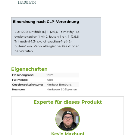
du die Flasche fest verschließen, ordentlich durchschütteln
und schon bist du fertig. Das
Liquid
ist jetzt bereit zur
Benutzung in
E-Zigaretten
.
Lieferumfang
1x Kirschlolli Himbeer Guzele Aroma 10ml in einer 120ml
Leerflasche
Einordnung nach CLP-Verordnung
EUH208: Enthält (E)-1-(2,6,6-Trimethyl-1,3-
cyclohexadien-1-yl)-2-buten-1-on, 1-(2,6,6-
Trimethyl-1,3- cyclohexadien-1-yl)-2-
buten-1-on. Kann allergische Reaktionen
hervorrufen.