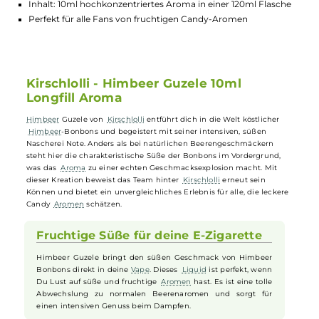
Geschmackserlebnis
Longfill-System für einfaches und schnelles Mischen mit
Basisflüssigkeit
Optionale Zugabe von Nikotinshots nach persönlichem Beda
Inhalt: 10ml hochkonzentriertes Aroma in einer 120ml Flasch
Perfekt für alle Fans von fruchtigen Candy-Aromen
Kirschlolli - Himbeer Guzele 10ml
Longfill Aroma
Himbeer
Guzele von
Kirschlolli
entführt dich in die Welt köstlicher
Himbeer
-Bonbons und begeistert mit seiner intensiven, süßen
Nascherei Note. Anders als bei natürlichen Beerengeschmäckern
steht hier die charakteristische Süße der Bonbons im Vordergrund,
was das
Aroma
zu einer echten Geschmacksexplosion macht. Mit
dieser Kreation beweist das Team hinter
Kirschlolli
erneut sein
Können und bietet ein unvergleichliches Erlebnis für alle, die lecker
Candy
Aromen
schätzen.