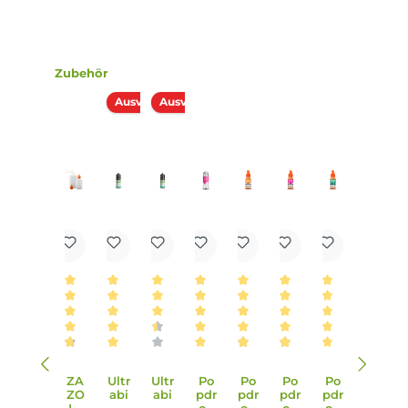
Lieferumfang
1x Kirschlolli Himbeer Guzele Aroma 10ml in einer 120ml
Leerflasche
Einordnung nach CLP-Verordnung
EUH208: Enthält (E)-1-(2,6,6-Trimethyl-1,3-
cyclohexadien-1-yl)-2-buten-1-on, 1-(2,6,6-
Trimethyl-1,3- cyclohexadien-1-yl)-2-buten-1-
on. Kann allergische Reaktionen hervorrufen.
Infos zum Hersteller
Folgende Infos zum Hersteller sind verfübar...
Mehr
Bewertungen