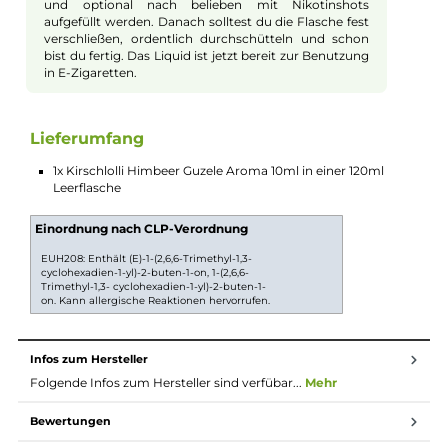
normalen Beerenaromen und sorgt für einen
intensiven Genuss beim Dampfen.
Ideal für alle Candy-Liebhaber
Wenn Du süße Vapes magst, ist Himbeer Guzele
genau richtig. Diese süße Note sorgt für ein
angenehmes Mundgefühl und macht deine
Dampfmomente noch schöner. Probiere es aus und
entdecke das tolle Aroma von Himbeerbonbons in
deiner E-Zigarette!
Longfill System
Bei Longfill-Aromen befindet sich nur ein wenig
Aroma in einer meist größeren Flasche. Die restliche
Flasche muss vor Gebrauch noch mit Basisflüssigkeit
und optional nach belieben mit Nikotinshots
aufgefüllt werden. Danach solltest du die Flasche fest
verschließen, ordentlich durchschütteln und schon
bist du fertig. Das Liquid ist jetzt bereit zur Benutzung
in E-Zigaretten.