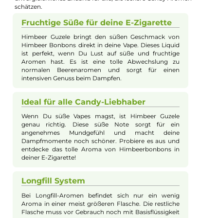
Beschreibung
Kirschlolli - Himbeer Guzele 10ml Longfill
Aroma
Himbeer Guzele von Kirschlolli entführt dich in die Welt
köstlicher Himbeer-Bonbons und begeistert mit seiner
intensiven, süßen Nascherei Note. Anders als bei natürlichen
Beerengeschmäckern steht hier die charakteristische Süße de
Bonbons im Vordergrund, was das Aroma zu einer echten
Geschmacksexplosion macht. Mit dieser Kreation beweist das
Team hinter Kirschlolli erneut sein Können und bietet ein
unvergleichliches Erlebnis für alle, die leckere Candy Aromen
schätzen.
Fruchtige Süße für deine E-Zigarette
Himbeer Guzele bringt den süßen Geschmack von
Himbeer Bonbons direkt in deine Vape. Dieses Liquid
ist perfekt, wenn Du Lust auf süße und fruchtige
Aromen hast. Es ist eine tolle Abwechslung zu