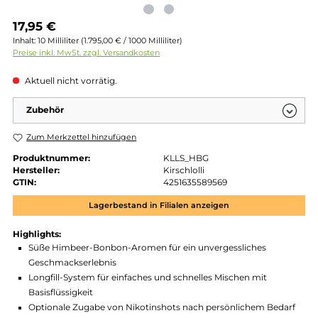
Regulärer Preis:
17,95 €
Inhalt:
10 Milliliter
(1.795,00 € / 1000 Milliliter)
Preise inkl. MwSt. zzgl. Versandkosten
Aktuell nicht vorrätig.
Zubehör
Zum Merkzettel hinzufügen
Produktnummer:
KLLS_HBG
Hersteller:
Kirschlolli
GTIN:
4251635589569
Lagerbestand in Filialen anzeigen
Highlights:
Süße Himbeer-Bonbon-Aromen für ein unvergessliches