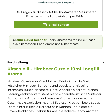
Eigenschaften
Flaschengröße:
120ml
Füllmenge:
10ml
Geschmacksrichtung:
Himbeer-Bonbons
Nuancen:
Himbeere
, Süßigkeiten
Experte für dieses Produkt
Kevin Maxhuni
Produkt-Manager & Experte
Bei Fragen zu diesem Artikel kontaktieren Sie unseren
Experten schnell und einfach per E-Mail:
E-Mail senden
🧮
Zum Liquid-Rechner
– dein Mischverhältnis in Sekunden
exakt berechnen: Basis, Aroma und Nikotinshots.