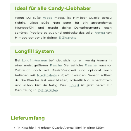
Fruchtige Süße für deine E-Zigarette
Himbeer Guzele bringt den süßen Geschmack von Himbeer
Bonbons direkt in deine
Vape
. Dieses
Liquid
ist perfekt, wenn
Du Lust auf süße und fruchtige
Aromen
hast. Es ist eine tolle
Abwechslung zu normalen Beerenaromen und sorgt für
einen intensiven Genuss beim Dampfen.
Ideal für alle Candy-Liebhaber
Wenn Du süße
Vapes
magst, ist Himbeer Guzele genau
richtig. Diese süße Note sorgt für ein angenehmes
Mundgefühl und macht deine Dampfmomente noch
schöner. Probiere es aus und entdecke das tolle
Aroma
von
Himbeerbonbons in deiner
E-Zigarette
!
Longfill System
Bei
Longfill-Aromen
befindet sich nur ein wenig Aroma in
einer meist größeren
Flasche
. Die restliche
Flasche
muss vor
Gebrauch noch mit Basisflüssigkeit und optional nach
belieben mit
Nikotinshots
aufgefüllt werden. Danach solltest