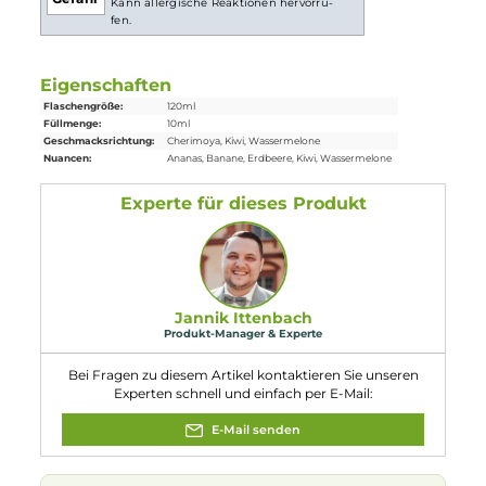
Lieferumfang
1x
Drip Hacks
Tree of Life Aroma 10ml in einer 120 ml Flasche
Einordnung nach CLP-Verordnung
H225: Flüssigkeit und Dampf leicht
entzündbar. EUH208: Enthält Furaneol,
Mandarin
orange
, ext.,
Orange
, sour, ext..
Gefahr
Kann allergische Reaktionen hervorru-
fen.
Eigenschaften
Flaschengröße:
120ml
Füllmenge:
10ml
Geschmacksrichtung:
Cherimoya, Kiwi, Wassermelone
Nuancen:
Ananas
, Banane
, Erdbeere
, Kiwi
, Wassermelone