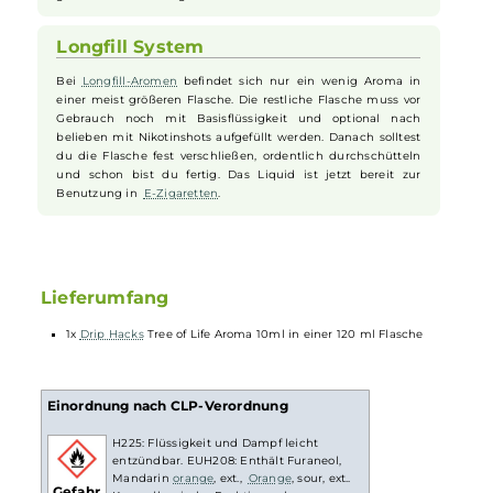
Zigarette
und kannst es ganz nach deinem Geschmack
anpassen.
Praktisch und flexibel für unterwegs
Die Flasche passt gut in jede Tasche und ist ideal, wenn du
unterwegs bist. So hast du dein Lieblingsaroma immer dabei
und kannst jederzeit dein Liquid auffrischen oder mischen.
Perfekt für alle, die ihre E-Zigarette oft nutzen und Wert auf
guten Geschmack legen.
Longfill System
Bei
Longfill-Aromen
befindet sich nur ein wenig Aroma in
einer meist größeren Flasche. Die restliche Flasche muss vor
Gebrauch noch mit Basisflüssigkeit und optional nach
belieben mit Nikotinshots aufgefüllt werden. Danach solltest
du die Flasche fest verschließen, ordentlich durchschütteln
und schon bist du fertig. Das Liquid ist jetzt bereit zur
Benutzung in
E-Zigaretten
.