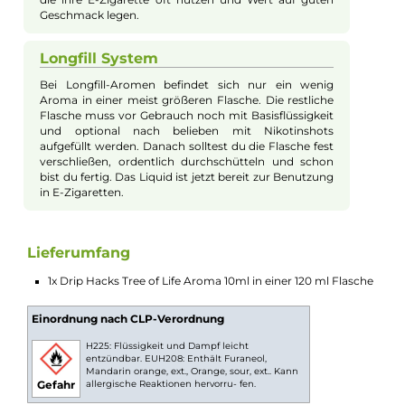
Flasche einfach mit deiner Basisflüssigkeit auf und
kannst, wenn du magst, noch Nikotinshots
hinzufügen. Danach schüttelst du alles gut durch und
dein Liquid ist fertig zum Dampfen.
Deine Flüssigkeit, genau wie du willst
Du kannst deine Mischung selbst bestimmen. Ob du
lieber ohne oder mit Nikotin dampfen möchtest, liegt
ganz bei dir. So hast du die volle Kontrolle über das
Liquid in deiner E-Zigarette und kannst es ganz nach
deinem Geschmack anpassen.
Praktisch und flexibel für unterwegs
Die Flasche passt gut in jede Tasche und ist ideal,
wenn du unterwegs bist. So hast du dein
Lieblingsaroma immer dabei und kannst jederzeit
dein Liquid auffrischen oder mischen. Perfekt für alle,
die ihre E-Zigarette oft nutzen und Wert auf guten
Geschmack legen.