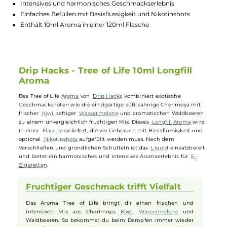
Highlights:
Fruchtiges Mix aus Cherimoya, Kiwis, Wassermelone und
Waldbeeren
Intensives und harmonisches Geschmackserlebnis
Einfaches Befüllen mit Basisflüssigkeit und Nikotinshots
Enthält 10ml Aroma in einer 120ml Flasche
Drip Hacks - Tree of Life 10ml Longfill
Aroma
Das Tree of Life
Aroma
von
Drip Hacks
kombiniert exotische
Geschmacksnoten wie die einzigartige süß-sahnige Cherimoya mit
frischer
Kiwi
, saftiger
Wassermelone
und aromatischen Waldbeeren
zu einem unvergleichlich fruchtigen Mix. Dieses
Longfill
Aroma
wir
in einer
Flasche
geliefert, die vor Gebrauch mit Basisflüssigkeit und
optional
Nikotinshots
aufgefüllt werden muss. Nach dem
Verschließen und gründlichen Schütteln ist das
Liquid
einsatzberei
und bietet ein harmonisches und intensives Aromaerlebnis für
E-