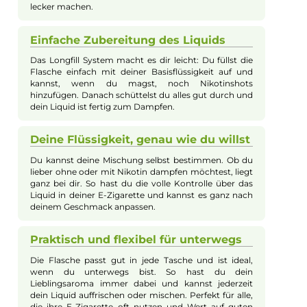
Aroma
Das Tree of Life Aroma von Drip Hacks kombiniert exotische
Geschmacksnoten wie die einzigartige süß-sahnige Cherimoy
mit frischer Kiwi, saftiger Wassermelone und aromatischen
Waldbeeren zu einem unvergleichlich fruchtigen Mix. Dieses
Longfill Aroma wird in einer Flasche geliefert, die vor Gebrauc
mit Basisflüssigkeit und optional Nikotinshots aufgefüllt werd
muss. Nach dem Verschließen und gründlichen Schütteln ist d
Liquid einsatzbereit und bietet ein harmonisches und intensiv
Aromaerlebnis für E-Zigaretten.
Fruchtiger Geschmack trifft Vielfalt
Das Aroma Tree of Life bringt dir einen frischen und
intensiven Mix aus Cherimoya, Kiwi, Wassermelone
und Waldbeeren. So bekommst du beim Dampfen
immer wieder neue fruchtige Noten, die gut
zusammenpassen und deine E-Zigarette besonders
lecker machen.
Einfache Zubereitung des Liquids
Das Longfill System macht es dir leicht: Du füllst die