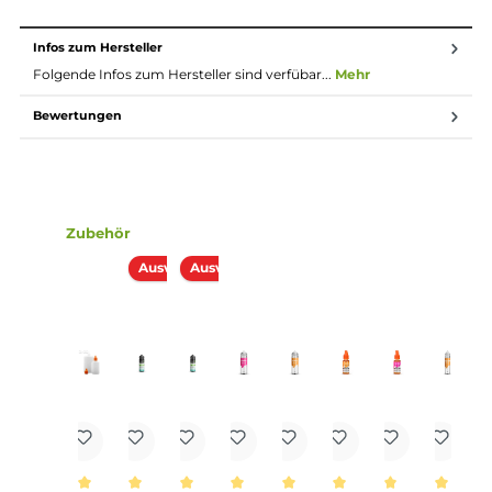
Longfill System
Bei Longfill-Aromen befindet sich nur ein wenig
Aroma in einer meist größeren Flasche. Die restliche
Flasche muss vor Gebrauch noch mit Basisflüssigkeit
und optional nach belieben mit Nikotinshots
aufgefüllt werden. Danach solltest du die Flasche fest
verschließen, ordentlich durchschütteln und schon
bist du fertig. Das Liquid ist jetzt bereit zur Benutzung
in E-Zigaretten.
Lieferumfang
1x Drip Hacks Tree of Life Aroma 10ml in einer 120 ml Flasc
Einordnung nach CLP-Verordnung
H225: Flüssigkeit und Dampf leicht
entzündbar. EUH208: Enthält Furaneol,
Mandarin orange, ext., Orange, sour, ext.. Kann
allergische Reaktionen hervorru- fen.
Gefahr