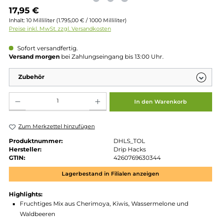
Regulärer Preis:
17,95 €
Inhalt:
10 Milliliter
(1.795,00 € / 1000 Milliliter)
Preise inkl. MwSt. zzgl. Versandkosten
Sofort versandfertig.
Versand morgen
bei Zahlungseingang bis 13:00 Uhr.
Zubehör
Produkt Anzahl: Gib den gewünschten Wert ein oder benutze die Schaltflächen um die 
In den Warenkorb
Zum Merkzettel hinzufügen
Produktnummer:
DHLS_TOL
Hersteller:
Drip Hacks
GTIN:
4260769630344
Lagerbestand in Filialen anzeigen