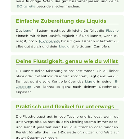
Zigaretten
.
Fruchtiger Geschmack trifft Vielfalt
Das Aroma Tree of Life bringt dir einen frischen und
intensiven Mix aus Cherimoya,
Kiwi
,
Wassermelone
und
Waldbeeren. So bekommst du beim Dampfen immer wieder
neue fruchtige Noten, die gut zusammenpassen und deine
E-Zigarette
besonders lecker machen.
Einfache Zubereitung des Liquids
Das
Longfill
System macht es dir leicht: Du füllst die
Flasche
einfach mit deiner Basisflüssigkeit auf und kannst, wenn du
magst, noch
Nikotinshots
hinzufügen. Danach schüttelst du
alles gut durch und dein
Liquid
ist fertig zum Dampfen.
Deine Flüssigkeit, genau wie du willst
Du kannst deine Mischung selbst bestimmen. Ob du lieber
ohne oder mit Nikotin dampfen möchtest, liegt ganz bei dir.
So hast du die volle Kontrolle über das
Liquid
in deiner
E-