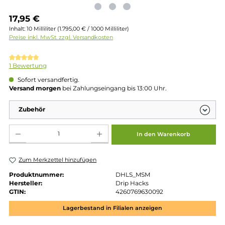
Regulärer Preis:
17,95 €
Inhalt:
10 Milliliter
(1.795,00 € / 1000 Milliliter)
Preise inkl. MwSt. zzgl. Versandkosten
Durchschnittliche Bewertung von 5 von 5 Sternen
1 Bewertung
Sofort versandfertig.
Versand morgen
bei Zahlungseingang bis 13:00 Uhr.
Zubehör
Produkt Anzahl: Gib den gewünschten Wert ein oder benutze die Schaltflächen um die 
In den Warenkorb
Zum Merkzettel hinzufügen
Produktnummer:
DHLS_MSM