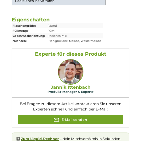
Lieferumfang
1x
Drip Hacks
Massive Melons Aroma 10ml in einer 120 ml Flasc
Einordnung nach CLP-Verordnung
EUH208: Enthält
Orange
, sweet, ext.,
Furaneol, Melonal. Kann allergische
Reaktionen hervorrufen.
Eigenschaften
Flaschengröße:
120ml
Füllmenge:
10ml
Geschmacksrichtung:
Melonen-Mix
Nuancen:
Honigmelone
, Melone
, Wassermelone
Experte für dieses Produkt