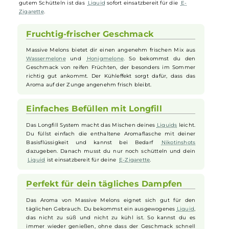
Das
Longfill
Aroma
Massive Melons von
Drip Hacks
kombiniert die
fruchtigen Noten von
Wassermelone
und
Honigmelone
zu einem
harmonischen Geschmackserlebnis. Der gut dosierte Kühleffekt sorg
für eine erfrischende Abrundung, die ideal in die warme Jahreszeit
passt. Die praktische
Longfill
Flasche
enthält eine kleine Menge
Aroma
, die vor Gebrauch mit Basisflüssigkeit und optional
Nikotinshots
aufgefüllt werden muss. Nach dem Verschließen und
gutem Schütteln ist das
Liquid
sofort einsatzbereit für die
E-
Zigarette
.
Fruchtig-frischer Geschmack
Massive Melons bietet dir einen angenehm frischen Mix aus
Wassermelone
und
Honigmelone
. So bekommst du den
Geschmack von reifen Früchten, der besonders im Sommer
richtig gut ankommt. Der Kühleffekt sorgt dafür, dass das
Aroma auf der Zunge angenehm frisch bleibt.
Einfaches Befüllen mit Longfill
Das Longfill System macht das Mischen deines
Liquids
leicht.
Du füllst einfach die enthaltene Aromaflasche mit deiner