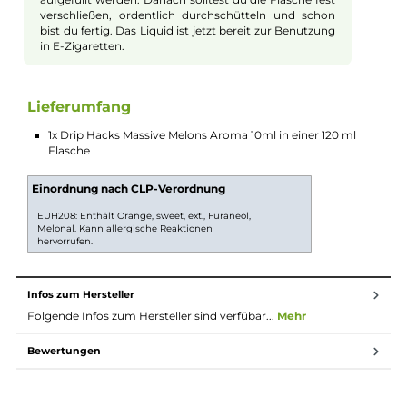
Aromaflasche mit deiner Basisflüssigkeit und kannst
bei Bedarf Nikotinshots dazugeben. Danach musst du
nur noch schütteln und dein Liquid ist einsatzbereit
für deine E-Zigarette.
Perfekt für dein tägliches Dampfen
Das Aroma von Massive Melons eignet sich gut für
den täglichen Gebrauch. Du bekommst ein
ausgewogenes Liquid, das nicht zu süß und nicht zu
kühl ist. So kannst du es immer wieder genießen,
ohne dass der Geschmack schnell langweilig wird.
Longfill System
Bei Longfill-Aromen befindet sich nur ein wenig
Aroma in einer meist größeren Flasche. Die restliche
Flasche muss vor Gebrauch noch mit Basisflüssigkeit
und optional nach belieben mit Nikotinshots
aufgefüllt werden. Danach solltest du die Flasche fest
verschließen, ordentlich durchschütteln und schon
bist du fertig. Das Liquid ist jetzt bereit zur Benutzung