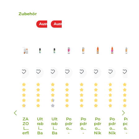
in E-Zigaretten.
Lieferumfang
1x Drip Hacks Massive Melons Aroma 10ml in einer 120 ml
Flasche
Einordnung nach CLP-Verordnung
EUH208: Enthält Orange, sweet, ext., Furaneol,
Melonal. Kann allergische Reaktionen
hervorrufen.
Infos zum Hersteller
Folgende Infos zum Hersteller sind verfübar...
Mehr
Bewertungen