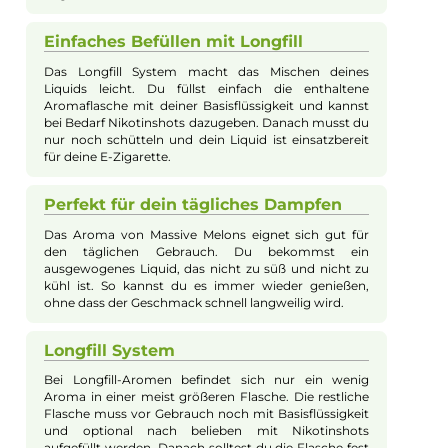
Das Longfill Aroma Massive Melons von Drip Hacks kombinier
die fruchtigen Noten von Wassermelone und Honigmelone zu
einem harmonischen Geschmackserlebnis. Der gut dosierte
Kühleffekt sorgt für eine erfrischende Abrundung, die ideal in 
warme Jahreszeit passt. Die praktische Longfill Flasche enthäl
eine kleine Menge Aroma, die vor Gebrauch mit Basisflüssigkei
und optional Nikotinshots aufgefüllt werden muss. Nach dem
Verschließen und gutem Schütteln ist das Liquid sofort
einsatzbereit für die E-Zigarette.
Fruchtig-frischer Geschmack
Massive Melons bietet dir einen angenehm frischen
Mix aus Wassermelone und Honigmelone. So
bekommst du den Geschmack von reifen Früchten,
der besonders im Sommer richtig gut ankommt. Der
Kühleffekt sorgt dafür, dass das Aroma auf der Zunge
angenehm frisch bleibt.
Einfaches Befüllen mit Longfill
Das Longfill System macht das Mischen deines
Liquids leicht. Du füllst einfach die enthaltene