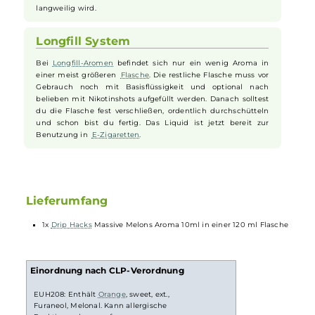
Basisflüssigkeit und kannst bei Bedarf
Nikotinshots
dazugeben. Danach musst du nur noch schütteln und dein
Liquid
ist einsatzbereit für deine
E-Zigarette
.
Perfekt für dein tägliches Dampfen
Das Aroma von Massive Melons eignet sich gut für den
täglichen Gebrauch. Du bekommst ein ausgewogenes
Liquid
,
das nicht zu süß und nicht zu kühl ist. So kannst du es
immer wieder genießen, ohne dass der Geschmack schnell
langweilig wird.
Longfill System
Bei
Longfill-Aromen
befindet sich nur ein wenig Aroma in
einer meist größeren
Flasche
. Die restliche Flasche muss vor
Gebrauch noch mit Basisflüssigkeit und optional nach
belieben mit Nikotinshots aufgefüllt werden. Danach solltest
du die Flasche fest verschließen, ordentlich durchschütteln
und schon bist du fertig. Das Liquid ist jetzt bereit zur
Benutzung in
E-Zigaretten
.