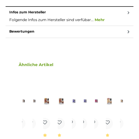
weniger Züge braucht um die gleiche
Nikotinaufnahme zu erreichen.
Lieferumfang
1x Dash One - Watermelon Ice - 10ml Nikotinsalz Liquid
Einordnung nach CLP-Verordnung
H301: Giftig bei Verschlucken. H412: Schädlich
für Wasserorganismen, mit langfristiger
Wirkung.
Gefahr
Infos zum Hersteller
Folgende Infos zum Hersteller sind verfübar...
Mehr
Bewertungen