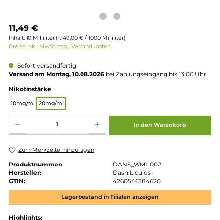
Regulärer Preis:
11,49 €
Inhalt:
10 Milliliter
(1.149,00 € / 1000 Milliliter)
Preise inkl. MwSt. zzgl. Versandkosten
Sofort versandfertig.
Versand am Montag, 10.08.2026
bei Zahlungseingang bis 13:00 
auswählen
Nikotinstärke
10mg/ml
20mg/ml
Produkt Anzahl: Gib den gewünschten Wert ein oder benutze die Schaltflächen um die 
In den Warenkorb
Zum Merkzettel hinzufügen
Produktnummer:
DANS_WMI-002
Hersteller:
Dash Liquids