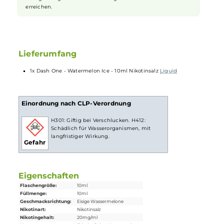
Nikotin ist in
Liquids
bekannt dafür, dass es einen scharfen,
reizenden Eigengeschmack hat. Mit
Nikotinsalz
(oder auch
NicSalt
) ist es einerseits möglich, Nikotin sanft auch in
höheren Dosen pro Zug aufzunehmen, andererseits erfolgt
die Aufnahme des Nikotins schneller als gewohnt. Natürlich
ist bei höheren Nikotingehalten darauf zu achten, dass es
weniger Züge braucht um die gleiche Nikotinaufnahme zu
erreichen.
Lieferumfang
1x Dash One - Watermelon Ice - 10ml Nikotinsalz
Liquid
Einordnung nach CLP-Verordnung
H301: Giftig bei Verschlucken. H412:
Schädlich für Wasserorganismen, mit