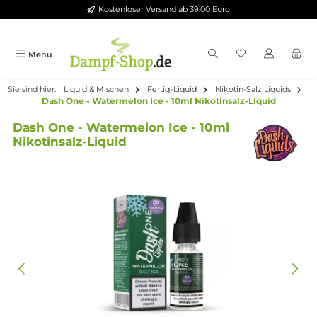
Kostenloser Versand ab 39,00 Euro
Zum Hauptinhalt springen
Menü
Sie sind hier:
Liquid & Mischen
Fertig-Liquid
Nikotin-Salz Liqui
Dash One - Watermelon Ice - 10ml Nikotinsalz-Liquid
Dash One - Watermelon Ice - 10ml
Nikotinsalz-Liquid
Bildergalerie überspringen