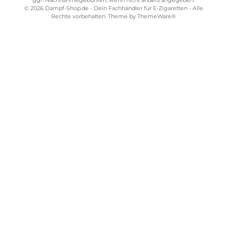
Kostenloser Versand ab 39,00 Euro
ONLINESHOP-SERVICE
SHOP SERVICE
ZAHLUNGS- UND VERSANDARTEN
SICHER EINKAUFEN
STORE PIRMASENS
STORE ZWEIBRÜCKEN
STORE TRIER
STORE WÜRZBURG