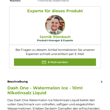
langfristiger Wirkung.
Gefahr
Eigenschaften
Flaschengröße:
10ml
Füllmenge:
10ml
Geschmacksrichtung:
Eisige Wassermelone
Nikotinart:
Nikotinsalz
Nikotingehalt:
20mg/ml
Nuancen:
Frische Brise
, Wassermelone
Experte für dieses Produkt
Jannik Ittenbach
Produkt-Manager & Experte
Bei Fragen zu diesem Artikel kontaktieren Sie unseren
Experten schnell und einfach per E-Mail: