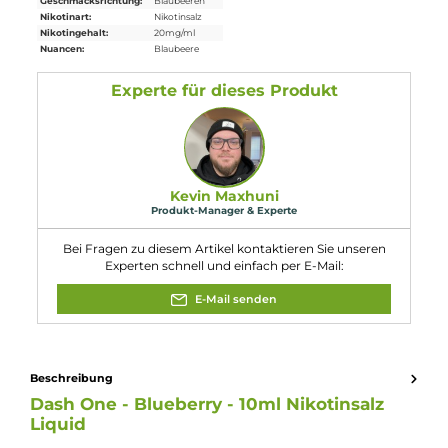
H301: Giftig bei Verschlucken. H412:
Schädlich für Wasserorganismen, mit
langfristiger Wirkung.
Gefahr
Eigenschaften
Flaschengröße:
10ml
Füllmenge:
10ml
Geschmacksrichtung:
Blaubeeren
Nikotinart:
Nikotinsalz
Nikotingehalt:
20mg/ml
Nuancen:
Blaubeere
Experte für dieses Produkt
Kevin Maxhuni
Produkt-Manager & Experte