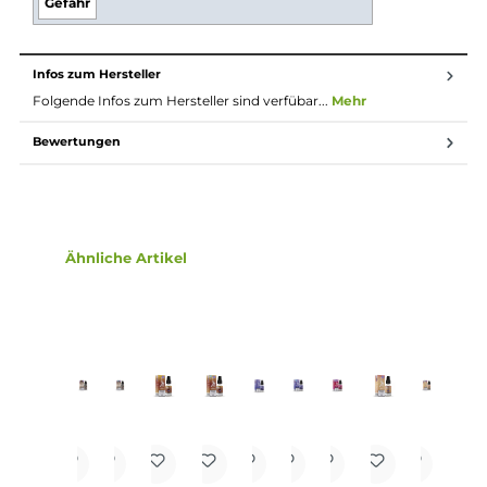
des Nikotins schneller als gewohnt. Natürlich ist bei
höheren Nikotingehalten darauf zu achten, dass es
weniger Züge braucht um die gleiche
Nikotinaufnahme zu erreichen.
Lieferumfang
1x Dash One - Blueberry - 10ml Nikotinsalz Liquid
Einordnung nach CLP-Verordnung
H301: Giftig bei Verschlucken. H412: Schädlich
für Wasserorganismen, mit langfristiger
Wirkung.
Gefahr
Infos zum Hersteller
Folgende Infos zum Hersteller sind verfübar...
Mehr
Bewertungen