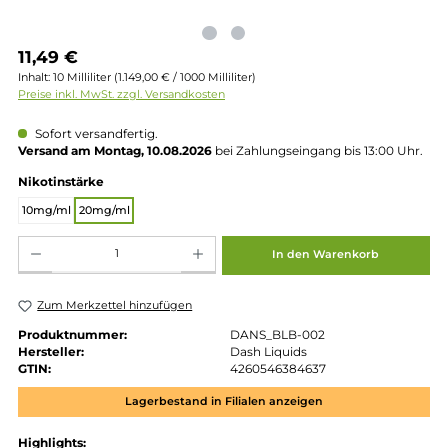
Regulärer Preis:
11,49 €
Inhalt:
10 Milliliter
(1.149,00 € / 1000 Milliliter)
Preise inkl. MwSt. zzgl. Versandkosten
Sofort versandfertig.
Versand am Montag, 10.08.2026
bei Zahlungseingang bis 13:00 
auswählen
Nikotinstärke
10mg/ml
20mg/ml
Produkt Anzahl: Gib den gewünschten Wert ein oder benutze die Schaltflächen um die 
In den Warenkorb
Zum Merkzettel hinzufügen
Produktnummer:
DANS_BLB-002
Hersteller:
Dash Liquids