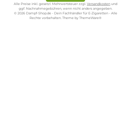
Kostenloser Versand ab 39,00 Euro
ONLINESHOP-SERVICE
SHOP SERVICE
ZAHLUNGS- UND VERSANDARTEN
SICHER EINKAUFEN
STORE PIRMASENS
STORE ZWEIBRÜCKEN
STORE TRIER
STORE WÜRZBURG