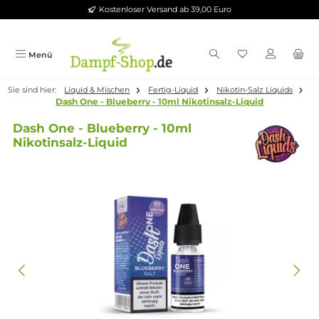
Kostenloser Versand ab 39,00 Euro
Zum Hauptinhalt springen
Menü
Sie sind hier:
Liquid & Mischen
Fertig-Liquid
Nikotin-Salz Liqui
Dash One - Blueberry - 10ml Nikotinsalz-Liquid
Dash One - Blueberry - 10ml
Nikotinsalz-Liquid
Bildergalerie überspringen