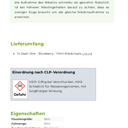
Dampferlebnis.
Nikotinsalz Liquids
Nikotin ist in
Liquids
bekannt dafür, dass es einen scharfen,
reizenden Eigengeschmack hat. Mit
Nikotinsalz
(oder auch
NicSalt
) ist es einerseits möglich, Nikotin sanft auch in
höheren Dosen pro Zug aufzunehmen, andererseits erfolgt
die Aufnahme des Nikotins schneller als gewohnt. Natürlich
ist bei höheren Nikotingehalten darauf zu achten, dass es
weniger Züge braucht um die gleiche Nikotinaufnahme zu
erreichen.
Lieferumfang
1x Dash One - Blueberry - 10ml Nikotinsalz
Liquid
Einordnung nach CLP-Verordnung