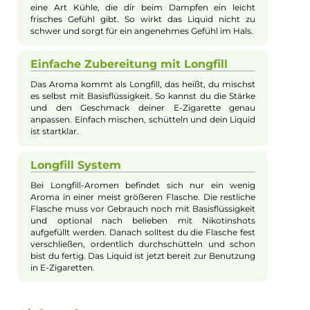
Acaibeere
Das Aroma bringt dir den besonderen Geschmack der
Acaibeere direkt in deine E-Zigarette. Es verbindet
süßliche und leicht pikante Noten mit einem Hauch
von erdiger Frische. So kannst du den intensiven
Fruchtgeschmack jederzeit genießen.
Fruchtig und frisch durch Trauben
Zusätzlich zur Acaibeere sorgt der Geschmack reifer
Trauben für ein fruchtiges und süßes Aroma. Die
Kombination macht dein Liquid besonders
vollmundig und lecker. Perfekt, wenn du fruchtige
Liquids magst.
Angenehmer Frischekick durch
Koolada
Das Aroma enthält eine kleine Menge Koolada. Das ist
eine Art Kühle, die dir beim Dampfen ein leicht
frisches Gefühl gibt. So wirkt das Liquid nicht zu
schwer und sorgt für ein angenehmes Gefühl im Hals.