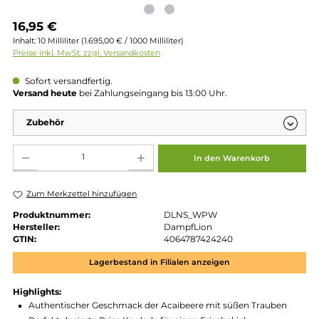
Regulärer Preis:
16,95 €
Inhalt:
10 Milliliter
(1.695,00 € / 1000 Milliliter)
Preise inkl. MwSt. zzgl. Versandkosten
Sofort versandfertig.
Versand heute
bei Zahlungseingang bis 13:00 Uhr.
Zubehör
Produkt Anzahl: Gib den gewünschten Wert ein oder benutze die Schaltflächen um die 
In den Warenkorb
Zum Merkzettel hinzufügen
Produktnummer:
DLNS_WPW
Hersteller:
DampfLion
GTIN:
4064787424240