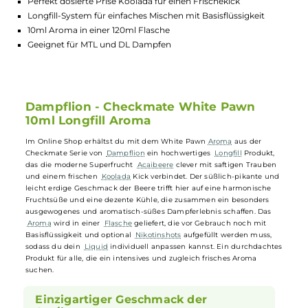
Lagerbestand in Filialen anzeigen
Highlights:
Authentischer Geschmack der Acaibeere mit süßen Trauben
Perfekt dosierte Prise Koolada für einen Frischekick
Longfill-System für einfaches Mischen mit Basisflüssigkeit
10ml Aroma in einer 120ml Flasche
Geeignet für MTL und DL Dampfen
Dampflion - Checkmate White Pawn
10ml Longfill Aroma
Im Online Shop erhältst du mit dem White Pawn
Aroma
aus der
Checkmate Serie von
Dampflion
ein hochwertiges
Longfill
Produkt,
das die moderne Superfrucht
Acaibeere
clever mit saftigen Trauben
und einem frischen
Koolada
Kick verbindet. Der süßlich-pikante un
leicht erdige Geschmack der Beere trifft hier auf eine harmonische
Fruchtsüße und eine dezente Kühle, die zusammen ein besonders
ausgewogenes und aromatisch-süßes Dampferlebnis schaffen. Das