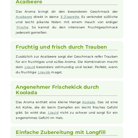
Aroma
wird in einer
Flasche
geliefert, die vor Gebrauch noch mit
Basisflüssigkeit und optional
Nikotinshots
aufgefüllt werden muss,
sodass du dein
Liquid
individuell anpassen kannst. Ein durchdacht
Produkt für alle, die ein intensives und zugleich frisches Aroma
suchen.
Einzigartiger Geschmack der
Acaibeere
Das Aroma bringt dir den besonderen Geschmack der
Acaibeere
direkt in deine
E-Zigarette
. Es verbindet süßliche
und leicht pikante Noten mit einem Hauch von erdiger
Frische
. So kannst du den intensiven Fruchtgeschmack
jederzeit genießen.
Fruchtig und frisch durch Trauben
Zusätzlich zur Acaibeere sorgt der Geschmack reifer Trauben
für ein fruchtiges und süßes Aroma. Die Kombination macht
dein
Liquid
besonders vollmundig und lecker. Perfekt, wenn
du fruchtige
Liquids
magst.