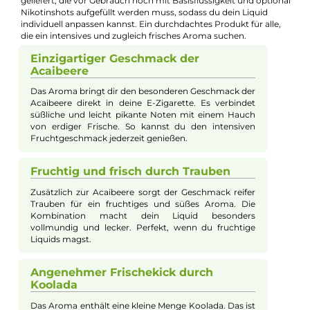
🧮
Zum Liquid-Rechner
– dein Mischverhältnis in Sekunden
exakt berechnen: Basis, Aroma und Nikotinshots.
Beschreibung
Dampflion - Checkmate White Pawn 10m
Longfill Aroma
Im Online Shop erhältst du mit dem White Pawn Aroma aus d
Checkmate Serie von Dampflion ein hochwertiges Longfill
Produkt, das die moderne Superfrucht Acaibeere clever mit
saftigen Trauben und einem frischen Koolada Kick verbindet. 
süßlich-pikante und leicht erdige Geschmack der Beere trifft h
auf eine harmonische Fruchtsüße und eine dezente Kühle, die
zusammen ein besonders ausgewogenes und aromatisch-sü
Dampferlebnis schaffen. Das Aroma wird in einer Flasche
geliefert, die vor Gebrauch noch mit Basisflüssigkeit und optio
Nikotinshots aufgefüllt werden muss, sodass du dein Liquid
individuell anpassen kannst. Ein durchdachtes Produkt für alle
die ein intensives und zugleich frisches Aroma suchen.
Einzigartiger Geschmack der