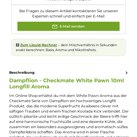
Eigenschaften
Flaschengröße:
120ml
Füllmenge:
10ml
Geschmacksrichtung:
Acai-Beere mit safitgen Trauben
Nuancen:
Acai Beere
, Frische Brise
, Grüne Trauben
, Rote Trauben
Experte für dieses Produkt
Jannik Ittenbach
Produkt-Manager & Experte
Bei Fragen zu diesem Artikel kontaktieren Sie unseren
Experten schnell und einfach per E-Mail:
E-Mail senden