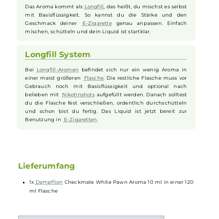
Angenehmer Frischekick durch
Koolada
Das Aroma enthält eine kleine Menge
Koolada
. Das ist eine
Art Kühle, die dir beim Dampfen ein leicht frisches Gefühl
gibt. So wirkt das
Liquid
nicht zu schwer und sorgt für ein
angenehmes Gefühl im Hals.
Einfache Zubereitung mit Longfill
Das Aroma kommt als
Longfill
, das heißt, du mischst es selbst
mit Basisflüssigkeit. So kannst du die Stärke und den
Geschmack deiner
E-Zigarette
genau anpassen. Einfach
mischen, schütteln und dein Liquid ist startklar.
Longfill System
Bei
Longfill-Aromen
befindet sich nur ein wenig Aroma in
einer meist größeren
Flasche
. Die restliche Flasche muss vor
Gebrauch noch mit Basisflüssigkeit und optional nach
belieben mit
Nikotinshots
aufgefüllt werden. Danach solltest
du die Flasche fest verschließen, ordentlich durchschütteln