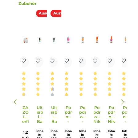
Lieferumfang
1x Dampflion Checkmate White Pawn Aroma 10 ml in eine
120 ml Flasche
Einordnung nach CLP-Verordnung
Achtung
H226: Flüssigkeit und Dampf entzündbar.
H319: Verursacht schwere Augenreizung.
EUH208: Enthält Linalool. Kann allergische
Reaktionen hervorrufen.
Infos zum Hersteller
Folgende Infos zum Hersteller sind verfübar...
Mehr
Bewertungen