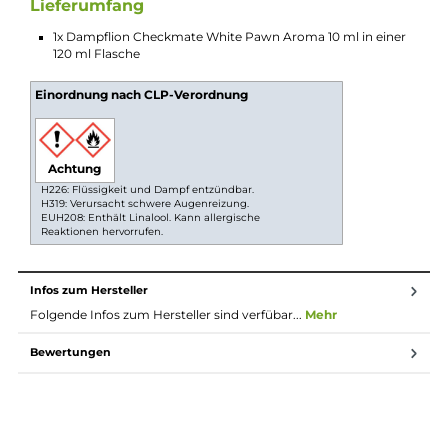
Einfache Zubereitung mit Longfill
Das Aroma kommt als Longfill, das heißt, du mischst
es selbst mit Basisflüssigkeit. So kannst du die Stärke
und den Geschmack deiner E-Zigarette genau
anpassen. Einfach mischen, schütteln und dein Liquid
ist startklar.
Longfill System
Bei Longfill-Aromen befindet sich nur ein wenig
Aroma in einer meist größeren Flasche. Die restliche
Flasche muss vor Gebrauch noch mit Basisflüssigkeit
und optional nach belieben mit Nikotinshots
aufgefüllt werden. Danach solltest du die Flasche fest
verschließen, ordentlich durchschütteln und schon
bist du fertig. Das Liquid ist jetzt bereit zur Benutzung
in E-Zigaretten.