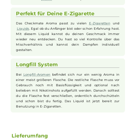
Dampfen wach und macht jedes Ziehen spannend und
lecker.
Einfaches Befüllen mit Longfill
Das
Longfill
System macht das Mischen ganz leicht. Du
bekommst eine
Flasche
mit konzentriertem Aroma, die du
mit Basisflüssigkeit und bei Bedarf mit
Nikotinshots
auffüllen kannst. Danach schüttelst du die
Flasche
gut, und
schon ist dein
Liquid
bereit zum Dampfen.
Perfekt für Deine E-Zigarette
Das Checkmate Aroma passt zu vielen
E-Zigaretten
und
Liquids
. Egal ob du Anfänger bist oder schon Erfahrung hast.
Mit diesem Liquid kannst du deinen Geschmack immer
wieder neu entdecken. Du hast so viel Kontrolle über das
Mischverhältnis und kannst dein Dampfen individuell
gestalten.
Longfill System