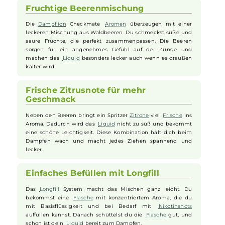
voller Geschmack, der mit jedem Zug intensiver wird. Ein zusätzlich
Schuss
Zitrone
sorgt für eine angenehme
Frische
, die das
Aroma
selbst ohne Kühlung lebendig und leicht macht. Das
Longfill
Syste
ermöglicht es, das
Aroma
einfach mit Basisflüssigkeit und optional
mit
Nikotinshots
aufzufüllen, sodass individuell abgestimmte
Liquids
entstehen, die in
E-Zigaretten
ein harmonisches und
reichhaltiges Dampferlebnis bieten.
Fruchtige Beerenmischung
Die
Dampflion
Checkmate
Aromen
überzeugen mit einer
leckeren Mischung aus Waldbeeren. Du schmeckst süße und
saure Früchte, die perfekt zusammenpassen. Die Beeren
sorgen für ein angenehmes Gefühl auf der Zunge und
machen das
Liquid
besonders lecker auch wenn es draußen
kälter wird.
Frische Zitrusnote für mehr
Geschmack
Neben den Beeren bringt ein Spritzer
Zitrone
viel
Frische
ins
Aroma. Dadurch wird das
Liquid
nicht zu süß und bekommt
eine schöne Leichtigkeit. Diese Kombination hält dich beim