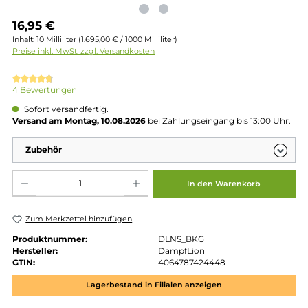
Regulärer Preis:
16,95 €
Inhalt:
10 Milliliter
(1.695,00 € / 1000 Milliliter)
Preise inkl. MwSt. zzgl. Versandkosten
Durchschnittliche Bewertung von 4.75 von 5 Sternen
4 Bewertungen
Sofort versandfertig.
Versand am Montag, 10.08.2026
bei Zahlungseingang bis 13:00 
Zubehör
Produkt Anzahl: Gib den gewünschten Wert ein oder benutze die Schaltflächen um die 
In den Warenkorb
Zum Merkzettel hinzufügen
Produktnummer:
DLNS_BKG