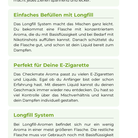
entstehen, die in E-Zigaretten ein harmonisches und
reichhaltiges Dampferlebnis bieten.
Fruchtige Beerenmischung
Die Dampflion Checkmate Aromen überzeugen mit
einer leckeren Mischung aus Waldbeeren. Du
schmeckst süße und saure Früchte, die perfekt
zusammenpassen. Die Beeren sorgen für ein
angenehmes Gefühl auf der Zunge und machen das
Liquid besonders lecker auch wenn es draußen kälter
wird.
Frische Zitrusnote für mehr
Geschmack
Neben den Beeren bringt ein Spritzer Zitrone viel
Frische ins Aroma. Dadurch wird das Liquid nicht zu
süß und bekommt eine schöne Leichtigkeit. Diese
Kombination hält dich beim Dampfen wach und
macht jedes Ziehen spannend und lecker.