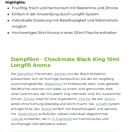
Hersteller:
DampfLion
GTIN:
4064787424448
Lagerbestand in Filialen anzeigen
Highlights:
Fruchtig, frisch und harmonisch mit Beerenmix und Zitrone
Einfach in der Anwendung durch Longfill-System
Individuelle Dosierung mit Basisflüssigkeit und Nikotinshots
möglich
Hochwertiges 10ml Aroma in einer 120ml Flasche enthalten
Dampflion - Checkmate Black King 10m
Longfill Aroma
Die
Dampflion
Checkmate
Aromen
aus der Black-Kollektion
präsentieren sich als fruchtige Komposition, bei der ein sorgfältig
zusammengestellter
Beerenmix
im Mittelpunkt steht. Viele geliebt
Waldfrüchte vereinen sich dabei zu einem wild gemischten Korb