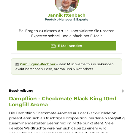
Limettenöl. Kann allergische Reaktionen
hervorrufen.
Eigenschaften
Flaschengröße:
120ml
Füllmenge:
10ml
Geschmacksrichtung
Frischer Beerenmix mit einem Schuss Zitrone
:
Nuancen:
Beerenmix
, Brombeere
, Fruchtmix
, Rote Beeren
,
Zitrone
Experte für dieses Produkt
Jannik Ittenbach
Produkt-Manager & Experte
Bei Fragen zu diesem Artikel kontaktieren Sie unseren
Experten schnell und einfach per E-Mail: