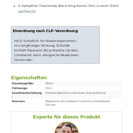
Bei
Longfill-Aromen
befindet sich nur ein wenig Aroma in
einer meist größeren Flasche. Die restliche Flasche muss vor
Gebrauch noch mit Basisflüssigkeit und optional nach
belieben mit Nikotinshots aufgefüllt werden. Danach solltest
du die Flasche fest verschließen, ordentlich durchschütteln
und schon bist du fertig. Das Liquid ist jetzt bereit zur
Benutzung in E-Zigaretten.
Lieferumfang
1x Dampflion Checkmate Black King Aroma 10ml in einer 120ml
Leerflasche
Einordnung nach CLP-Verordnung
H412: Schädlich für Wasserorganismen,
mit langfristiger Wirkung. EUH208:
Enthält Piperonal, (R)-p-Mentha-1,8-dien,