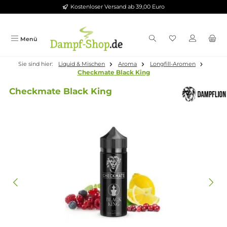
Kostenloser Versand ab 39,00 Euro
Zum Hauptinhalt springen
Menü
Sie sind hier:
Liquid & Mischen
Aroma
Longfill-Aromen
Checkmate Black King
Checkmate Black King
Bildergalerie überspringen