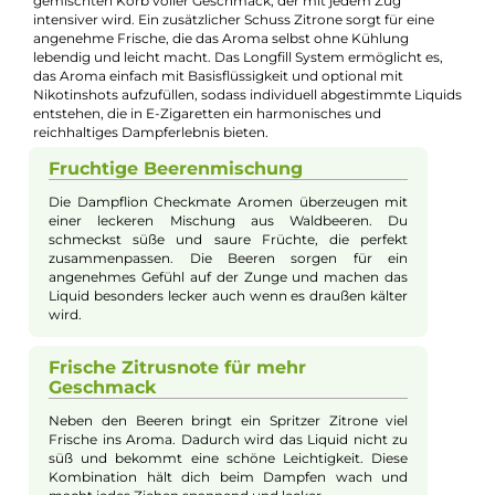
E-Mail senden
🧮
Zum Liquid-Rechner
– dein Mischverhältnis in Sekunden
exakt berechnen: Basis, Aroma und Nikotinshots.
Beschreibung
Dampflion - Checkmate Black King 10ml
Longfill Aroma
Die Dampflion Checkmate Aromen aus der Black-Kollektion
präsentieren sich als fruchtige Komposition, bei der ein sorgfäl
zusammengestellter Beerenmix im Mittelpunkt steht. Viele
geliebte Waldfrüchte vereinen sich dabei zu einem wild
gemischten Korb voller Geschmack, der mit jedem Zug
intensiver wird. Ein zusätzlicher Schuss Zitrone sorgt für eine
angenehme Frische, die das Aroma selbst ohne Kühlung
lebendig und leicht macht. Das Longfill System ermöglicht es,
das Aroma einfach mit Basisflüssigkeit und optional mit
Nikotinshots aufzufüllen, sodass individuell abgestimmte Liqu