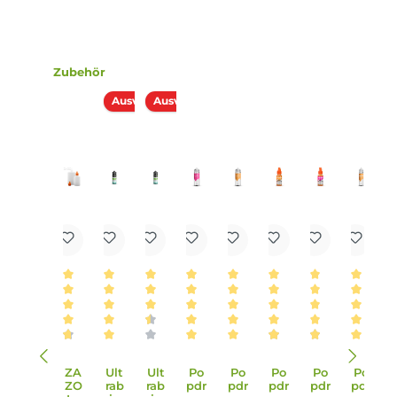
und optional nach belieben mit Nikotinshots
aufgefüllt werden. Danach solltest du die Flasche fest
verschließen, ordentlich durchschütteln und schon
bist du fertig. Das Liquid ist jetzt bereit zur Benutzung
in E-Zigaretten.
Lieferumfang
1x Dampflion Checkmate Black King Aroma 10ml in einer
120ml Leerflasche
Einordnung nach CLP-Verordnung
H412: Schädlich für Wasserorganismen, mit
langfristiger Wirkung. EUH208: Enthält
Piperonal, (R)-p-Mentha-1,8-dien, Limettenöl.
Kann allergische Reaktionen hervorrufen.
Infos zum Hersteller
Folgende Infos zum Hersteller sind verfübar...
Mehr