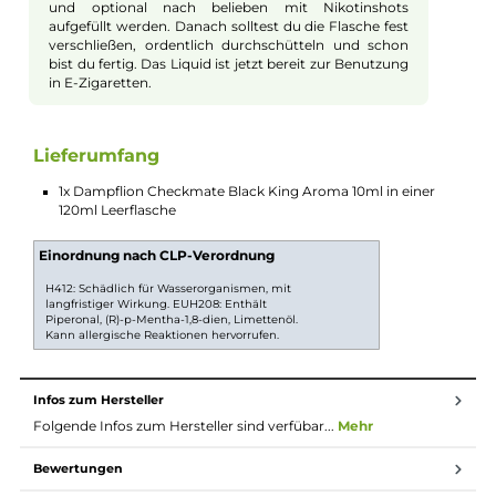
Einfaches Befüllen mit Longfill
Das Longfill System macht das Mischen ganz leicht.
Du bekommst eine Flasche mit konzentriertem
Aroma, die du mit Basisflüssigkeit und bei Bedarf mit
Nikotinshots auffüllen kannst. Danach schüttelst du
die Flasche gut, und schon ist dein Liquid bereit zum
Dampfen.
Perfekt für Deine E-Zigarette
Das Checkmate Aroma passt zu vielen E-Zigaretten
und Liquids. Egal ob du Anfänger bist oder schon
Erfahrung hast. Mit diesem Liquid kannst du deinen
Geschmack immer wieder neu entdecken. Du hast so
viel Kontrolle über das Mischverhältnis und kannst
dein Dampfen individuell gestalten.
Longfill System
Bei Longfill-Aromen befindet sich nur ein wenig
Aroma in einer meist größeren Flasche. Die restliche
Flasche muss vor Gebrauch noch mit Basisflüssigkeit