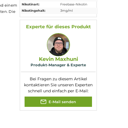
Eigenschaften
Flaschengröße:
10ml
 Der
E-Liquid
wird in
Füllmenge:
10ml
Geschmacksrichtung
Wassermelone &
:
Frische
Nikotinart:
Freebase-Nikotin
onenaromen und einem
Nikotingehalt:
3mg/ml
r Zunge erhalten. Die
bnis.
Experte für dieses Produk
Kevin Maxhuni
Produkt-Manager & Experte