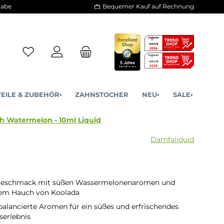
30 Tage Rückgabe
Bequemer Kauf a
ERSATZTEILE & ZUBEHÖR
ZAHNSTOCHER
NE
▾
▾
iquid - Fresh Watermelon - 10ml Liquid
D
 Geschmack mit süßen Wassermelonenaromen und
dem Hauch von Koolada
balancierte Aromen für ein süßes und erfrischendes
erlebnis