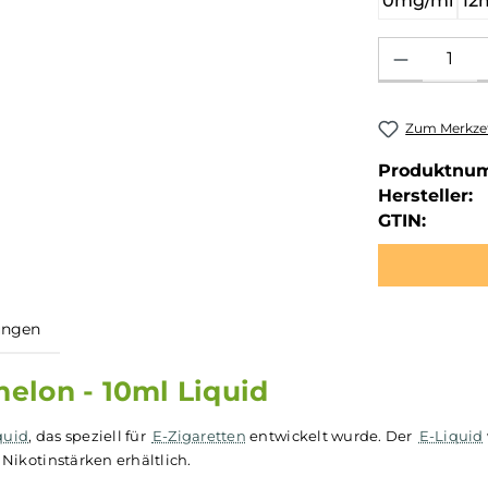
0mg/ml
12
Produkt Anzahl: 
Zum Merkzet
Produktnu
Hersteller:
GTIN:
ewertungen