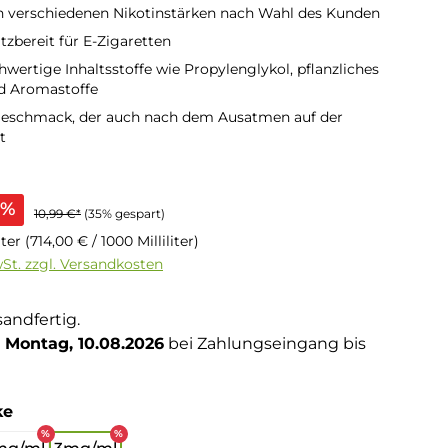
n verschiedenen Nikotinstärken nach Wahl des Kunden
tzbereit für E-Zigaretten
hwertige Inhaltsstoffe wie Propylenglykol, pflanzliches
d Aromastoffe
 Geschmack, der auch nach dem Ausatmen auf der
t
s:
%
10,99 €*
(35% gespart)
liter
(714,00 € / 1000 Milliliter)
wSt. zzgl. Versandkosten
sandfertig.
Montag, 10.08.2026
bei Zahlungseingang bis
auswählen
ke
%
%