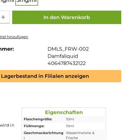
mg/ml
3mg/ml
Gib den gewünschten Wert ein oder benutze die Schaltflächen um die Anza
In den Warenkorb
tel hinzufügen
mmer:
DMLS_FRW-002
Damfaliquid
4064787432122
Lagerbestand in Filialen anzeigen