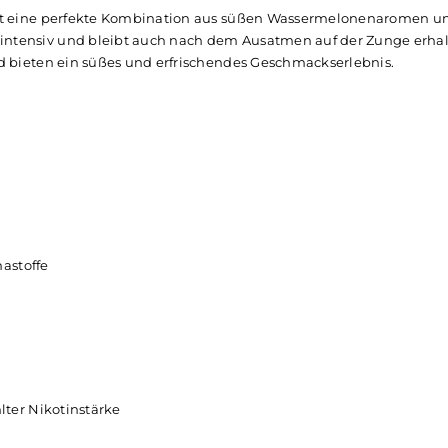
ermelon - 10ml Liquid
es
E-Liquid
, das speziell für
E-Zigaretten
entwickelt wurde.
edenen Nikotinstärken erhältlich.
lon ist eine perfekte Kombination aus süßen Wassermel
ack ist intensiv und bleibt auch nach dem Ausatmen auf de
rt und bieten ein süßes und erfrischendes Geschmackserle
nd Aromastoffe