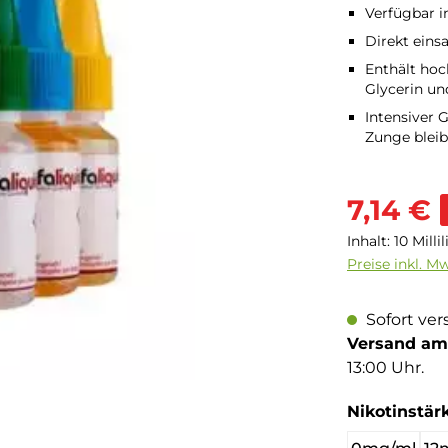
Verfügbar i
Direkt einsa
Enthält hoc
Glycerin un
Intensiver
Zunge bleib
Verkaufsprei
7,14 €
Inhalt:
10 Milli
Preise inkl. M
Sofort ver
Versand am 
13:00 Uhr.
Nikotinstär