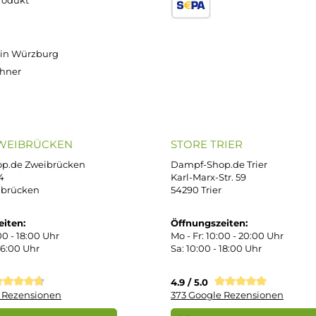
9 €
9 €
9 €
9 €
€
9 €
Versand innerhalb von 24h
OP SERVICE
ZAHLUNGS- U
ressum
B
iDEAL
Klarna R
enschutz
PAY WITH KLARNA
sand & Zahlung
errufsbelehrung
kgabe
Später bezahlen
Google
ektes Produkt
takt
SEPA Lastschrift
r uns
e Shop in Würzburg