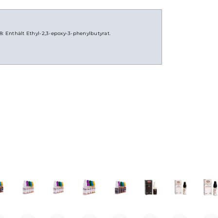
 gewählter Nikotinstärke
 EUH208: Enthält Ethyl-2,3-epoxy-3-phenylbutyrat.