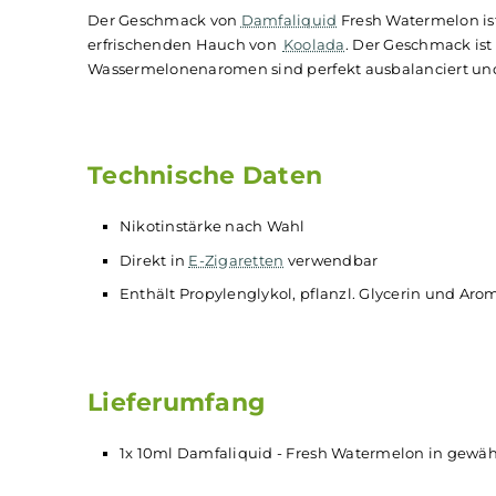
Damfaliquid - Fresh Wat
Damfaliquid
Fresh Watermelon ist ein köstlich
einer 10-ml-
Flasche
geliefert und ist in verschi
Der Geschmack von
Damfaliquid
Fresh Waterme
erfrischenden Hauch von
Koolada
. Der Geschm
Wassermelonenaromen sind perfekt ausbalancie
Technische Daten
Nikotinstärke nach Wahl
Direkt in
E-Zigaretten
verwendbar
Enthält Propylenglykol, pflanzl. Glycerin u