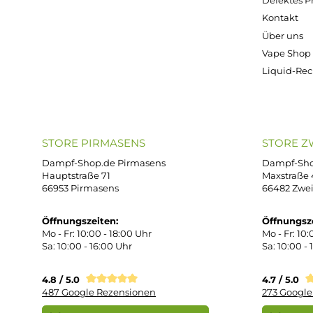
9 €
9 €
9 €
9 €
9 €
Kostenloser Versand ab 39,00 Euro
ONLINESHOP-SERVICE
SH
Unterstützung und Beratung unter:
Imp
AG
support@dampf-shop.de
Dat
Mo. - Fr. 11:00 - 18:00 Uhr
Ver
Wid
Rüc
Def
Kon
Übe
Vap