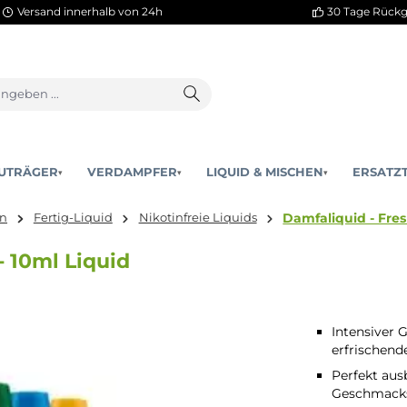
Versand innerhalb von 24h
AKKUTRÄGER
VERDAMPFER
LIQUID & MISCHEN
▾
▾
Damfal
 Mischen
Fertig-Liquid
Nikotinfreie Liquids
on - 10ml Liquid
Intensiver
erfrischen
Perfekt aus
Geschmacks