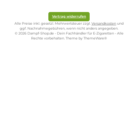
9
€
Kostenloser Versand ab 39,00 Euro
ONLINESHOP-SERVICE
SHOP SERVICE
ZAHLUNGS- UND VERSANDARTEN
SICHER EINKAUFEN
STORE PIRMASENS
STORE ZWEIBRÜCKEN
STORE TRIER