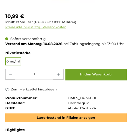
Regulärer Preis:
10,99 €
Inhalt:
10 Milliliter
(1.099,00 € / 1000 Milliliter)
Preise inkl. MwSt. zzgl. Versandkosten
Sofort versandfertig.
Versand am Montag, 10.08.2026
bei Zahlungseingang bis 13:00 
auswählen
Nikotinstärke
0mg/ml
Produkt Anzahl: Gib den gewünschten Wert ein oder benutze die Schaltflächen um die 
In den Warenkorb
Zum Merkzettel hinzufügen
Produktnummer:
DMLS_DPM-001
Hersteller:
Damfaliquid