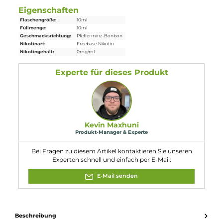
Einordnung nach CLP-Verordnung
H317: Kann allergische Hautreaktionen
verursachen. H412: Schädlich für
Wasserorganismen, mit langfristiger
Achtung
Wirkung.
Eigenschaften
Flaschengröße:
10ml
Füllmenge:
10ml
Geschmacksrichtung:
Pfefferminz-Bonbon
Nikotinart:
Freebase-Nikotin
Nikotingehalt:
0mg/ml
Experte für dieses Produkt