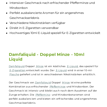
GTIN:
4064787428224
Lagerbestand in Filialen anzeigen
Highlights:
Intensiver Geschmack nach erfrischender Pfefferminze und
Minzbonbon
Perfekt ausbalancierte Aromen für ein angenehmes
Geschmackserlebnis
Verschiedene Nikotinstärken verfügbar
Direkt in E-Zigaretten verwendbar
Hochwertiges 10ml E-Liquid speziell für E-Zigaretten entwick
Damfaliquid - Doppel Minze - 10ml
Liquid
Damfaliquid
Doppel
Minze
ist ein köstliches
E-Liquid
, das speziell f
E-Zigaretten
entwickelt wurde. Der
E-Liquid
wird in einer 10-ml-
Flasche
geliefert und ist in verschiedenen Nikotinstärken erhältlich.