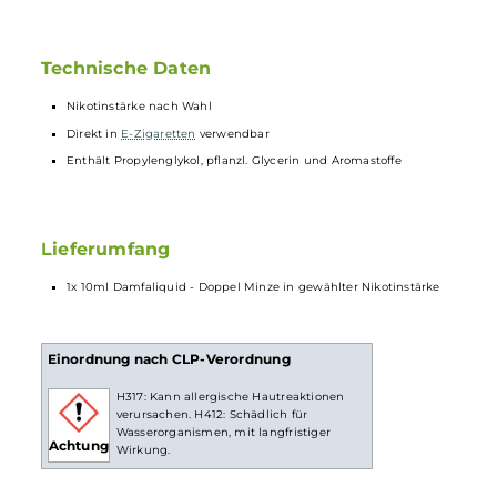
Der Geschmack von
Damfaliquid
Doppel
Minze
ist eine perfekte
Kombination aus erfrischender
Pfefferminze
und Minzbonbon. Der
Geschmack ist intensiv und bleibt auch nach dem Ausatmen auf de
Zunge erhalten. Die
Pfefferminz
- und Minzbonbonaromen sind
perfekt ausbalanciert und bieten ein erfrischendes und angenehme
Geschmackserlebnis.
Technische Daten
Nikotinstärke nach Wahl
Direkt in
E-Zigaretten
verwendbar
Enthält Propylenglykol, pflanzl. Glycerin und Aromastoffe
Lieferumfang
1x 10ml Damfaliquid - Doppel Minze in gewählter Nikotinstärke