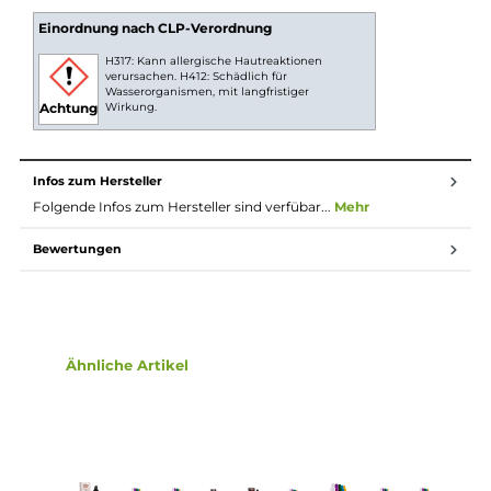
Minzbonbonaromen sind perfekt ausbalanciert und bieten ein
erfrischendes und angenehmes Geschmackserlebnis.
Technische Daten
Nikotinstärke nach Wahl
Direkt in E-Zigaretten verwendbar
Enthält Propylenglykol, pflanzl. Glycerin und Aromastoffe
Lieferumfang
1x 10ml Damfaliquid - Doppel Minze in gewählter
Nikotinstärke
Einordnung nach CLP-Verordnung
H317: Kann allergische Hautreaktionen
verursachen. H412: Schädlich für
Wasserorganismen, mit langfristiger
Wirkung.
Achtung