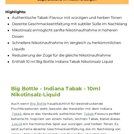
Produktnummer:
BBNS_IDT-001
Hersteller:
Big Bottle
GTIN:
4251452920668
Lagerbestand in Filialen anzeigen
Highlights:
Authentische Tabak-Flavour mit würzigen und herben Töne
Dezente Geschmacksentfaltung mit subtiler Süße im Nachk
Nikotinsalz ermöglicht sanfte Nikotinaufnahme in höheren
Dosen
Schnellere Nikotinaufnahme im Vergleich zu herkömmliche
Liquids
Reduzierung der Züge für die gleiche Nikotinaufnahme
Enthält 10 ml Big Bottle Indiana Tabak Nikotinsalz Liquid
Big Bottle - Indiana Tabak - 10ml