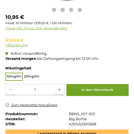
Regulärer Preis:
10,95 €
Inhalt:
10 Milliliter
(109,50 € / 100 Milliliter)
Preise inkl. MwSt. zzgl. Versandkosten
Durchschnittliche Bewertung von 5 von 5 Sternen
1 Bewertung
Sofort versandfertig.
Versand morgen
bei Zahlungseingang bis 13:00 Uhr.
auswählen
Nikotingehalt
10mg/ml
20mg/ml
Produkt Anzahl: Gib den gewünschten Wert ein oder benutze die Schaltflächen um die 
In den Warenkorb
Zum Merkzettel hinzufügen