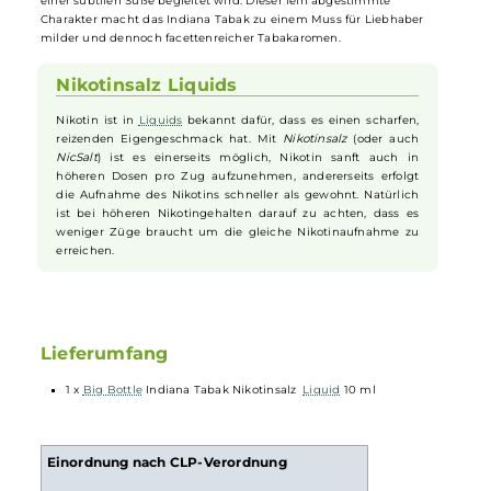
Nikotinsalz-Liquid
Auch wenn
Big Bottle
hauptsächlich für beeindruckende
Fruchtkreationen steht, beweist der Hersteller mit dem Indiana
Tabak
, dass er das Handwerk authentischen
Tabak
-Flavours perfekt
beherrscht. Inspiriert von einem hellen, leichten Tabak, bietet dieses
Liquid
ein harmonisches Spiel aus würzigen und herben Tönen. Es
setzt auf eine dezente Geschmacksentfaltung, die im Nachklang vo
einer subtilen Süße begleitet wird. Dieser fein abgestimmte
Charakter macht das Indiana Tabak zu einem Muss für Liebhaber
milder und dennoch facettenreicher Tabakaromen.
Nikotinsalz Liquids
Nikotin ist in
Liquids
bekannt dafür, dass es einen scharfen,
reizenden Eigengeschmack hat. Mit
Nikotinsalz
(oder auch
NicSalt
) ist es einerseits möglich, Nikotin sanft auch in
höheren Dosen pro Zug aufzunehmen, andererseits erfolgt
die Aufnahme des Nikotins schneller als gewohnt. Natürlich
ist bei höheren Nikotingehalten darauf zu achten, dass es
weniger Züge braucht um die gleiche Nikotinaufnahme zu
erreichen.