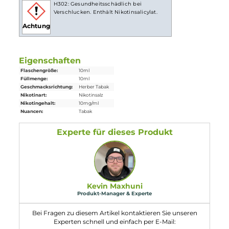
Lieferumfang
1 x
Big Bottle
Indiana Tabak Nikotinsalz
Liquid
10 ml
Einordnung nach CLP-Verordnung
H302: Gesundheitsschädlich bei
Verschlucken. Enthält Nikotinsalicylat.
Achtung
Eigenschaften
Flaschengröße:
10ml
Füllmenge:
10ml
Geschmacksrichtung:
Herber Tabak
Nikotinart:
Nikotinsalz
Nikotingehalt:
10mg/ml
Nuancen:
Tabak