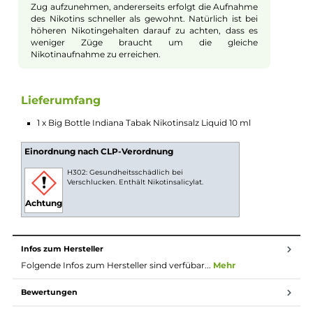
Fruchtkreationen steht, beweist der Hersteller mit dem India
Tabak, dass er das Handwerk authentischen Tabak-Flavours
perfekt beherrscht. Inspiriert von einem hellen, leichten Tabak
bietet dieses Liquid ein harmonisches Spiel aus würzigen und
herben Tönen. Es setzt auf eine dezente Geschmacksentfaltun
die im Nachklang von einer subtilen Süße begleitet wird. Diese
fein abgestimmte Charakter macht das Indiana Tabak zu ein
Muss für Liebhaber milder und dennoch facettenreicher
Tabakaromen.
Nikotinsalz Liquids
Nikotin ist in Liquids bekannt dafür, dass es einen
scharfen, reizenden Eigengeschmack hat. Mit
Nikotinsalz (oder auch NicSalt) ist es einerseits
möglich, Nikotin sanft auch in höheren Dosen pro
Zug aufzunehmen, andererseits erfolgt die Aufnahme
des Nikotins schneller als gewohnt. Natürlich ist bei
höheren Nikotingehalten darauf zu achten, dass es
weniger Züge braucht um die gleiche
Nikotinaufnahme zu erreichen.