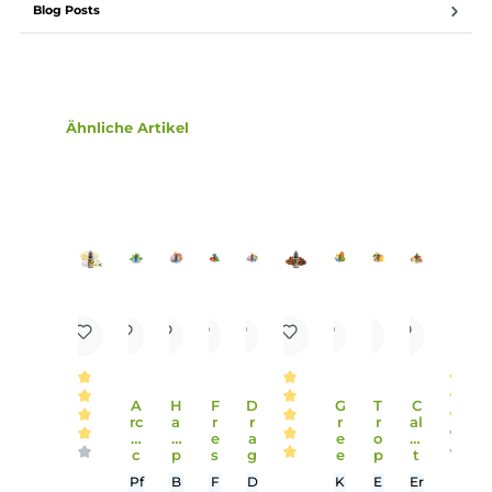
Lieferumfang
1 x Big Bottle Indiana Tabak Nikotinsalz Liquid 10 ml
Einordnung nach CLP-Verordnung
H302: Gesundheitsschädlich bei
Verschlucken. Enthält Nikotinsalicylat.
Achtung
Infos zum Hersteller
Folgende Infos zum Hersteller sind verfübar...
Mehr
Bewertungen
Blog Posts