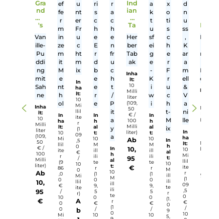
Produktgalerie überspringen
Ähnliche Artikel
A
H
F
D
G
T
C
rc
a
r
r
r
r
al
ti
p
e
a
e
o
ip
c
p
s
g
e
p
t
M
y
h
o
n
i
er
Durchschnittliche Bewertung von 4 von 5 Sternen
Durchschnittliche Bewe
Pf
B
F
D
K
E
Er
in
Fr
S
n
G
c
-
Gra
Ind
ef
u
ri
r
a
x
d
t
ui
tr
D
r
a
1
nd
ian
fe
nt
s
a
k
o
n
-
ts
a
r
e
l
0
ma
a
1
-
w
o
n
T
m
r
er
c
c
t
ti
u