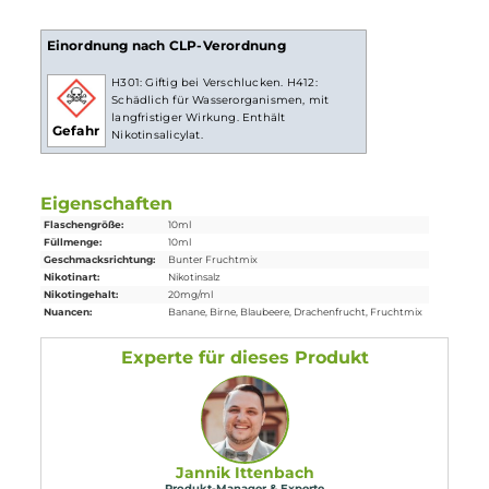
weniger Züge braucht um die gleiche Nikotinaufnahme zu
erreichen.
Lieferumfang
1 x
Big Bottle
Happy Fruits Nikotinsalz
Liquid
10 ml
Einordnung nach CLP-Verordnung
H301: Giftig bei Verschlucken. H412:
Schädlich für Wasserorganismen, mit
langfristiger Wirkung. Enthält
Gefahr
Nikotinsalicylat.
Eigenschaften
Flaschengröße:
10ml
Füllmenge:
10ml