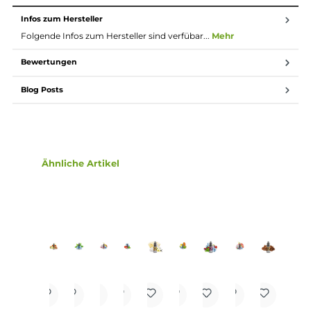
des Nikotins schneller als gewohnt. Natürlich ist bei
höheren Nikotingehalten darauf zu achten, dass es
weniger Züge braucht um die gleiche
Nikotinaufnahme zu erreichen.
Lieferumfang
1 x Big Bottle Happy Fruits Nikotinsalz Liquid 10 ml
Einordnung nach CLP-Verordnung
H301: Giftig bei Verschlucken. H412: Schädlich
für Wasserorganismen, mit langfristiger
Wirkung. Enthält Nikotinsalicylat.
Gefahr
Infos zum Hersteller
Folgende Infos zum Hersteller sind verfübar...
Mehr