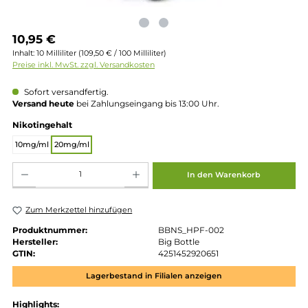
Regulärer Preis:
10,95 €
Inhalt:
10 Milliliter
(109,50 € / 100 Milliliter)
Preise inkl. MwSt. zzgl. Versandkosten
Sofort versandfertig.
Versand heute
bei Zahlungseingang bis 13:00 Uhr.
auswählen
Nikotingehalt
10mg/ml
20mg/ml
Produkt Anzahl: Gib den gewünschten Wert ein oder benutze die Schaltflächen um die 
In den Warenkorb
Zum Merkzettel hinzufügen
Produktnummer:
BBNS_HPF-002
Hersteller:
Big Bottle