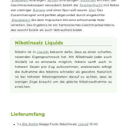
Nikotinsalz-Liquid
Mit dem Happy Fruits NicSalt präsentiert
Big Bottle
ein
Liquid
, das
die Sehnsucht nach fernen Ländern weckt und dennoch vertraut
schmeckt. Hier vermählen sich die saftige
Guave
und die mysteriös
Drachenfrucht
zu einem exotischen Duett. Während die
Guave
mit
ihrem facettenreichen
Aroma
, das an eine Melange aus reifen
Erdbeeren
, knackigen
Birnen
und saftigen
Pfirsichen
erinnert, die
Geschmacksknospen verzaubert, betört die
Drachenfrucht
mit Note
von cremiger
Banane
und einer Spur süß-saurer
Kiwi
. Das
Zusammenspiel wird perfekt abgerundet durch eisgekühlte
Blaubeeren
, die dem tropischen Mix eine erfrischende Note
verleihen. Das Ergebnis ist ein harmonisches Geschmackserlebnis,
das sowohl Exotik als auch Vertrautheit bietet.
Nikotinsalz Liquids
Nikotin ist in
Liquids
bekannt dafür, dass es einen scharfen,
reizenden Eigengeschmack hat. Mit
Nikotinsalz
(oder auch
NicSalt
) ist es einerseits möglich, Nikotin sanft auch in
höheren Dosen pro Zug aufzunehmen, andererseits erfolgt
die Aufnahme des Nikotins schneller als gewohnt. Natürlich
ist bei höheren Nikotingehalten darauf zu achten, dass es