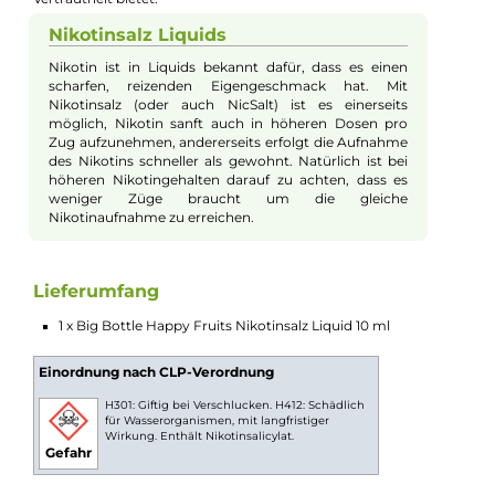
Big Bottle - Happy Fruits - 10ml Nikotinsal
Liquid
Mit dem Happy Fruits NicSalt präsentiert Big Bottle ein Liquid,
das die Sehnsucht nach fernen Ländern weckt und dennoch
vertraut schmeckt. Hier vermählen sich die saftige Guave und 
mysteriöse Drachenfrucht zu einem exotischen Duett. Währe
die Guave mit ihrem facettenreichen Aroma, das an eine
Melange aus reifen Erdbeeren, knackigen Birnen und saftigen
Pfirsichen erinnert, die Geschmacksknospen verzaubert, betör
die Drachenfrucht mit Noten von cremiger Banane und einer
Spur süß-saurer Kiwi. Das Zusammenspiel wird perfekt
abgerundet durch eisgekühlte Blaubeeren, die dem tropische
Mix eine erfrischende Note verleihen. Das Ergebnis ist ein
harmonisches Geschmackserlebnis, das sowohl Exotik als auc
Vertrautheit bietet.
Nikotinsalz Liquids
Nikotin ist in Liquids bekannt dafür, dass es einen
scharfen, reizenden Eigengeschmack hat. Mit
Nikotinsalz (oder auch NicSalt) ist es einerseits
möglich, Nikotin sanft auch in höheren Dosen pro
Zug aufzunehmen, andererseits erfolgt die Aufnahme