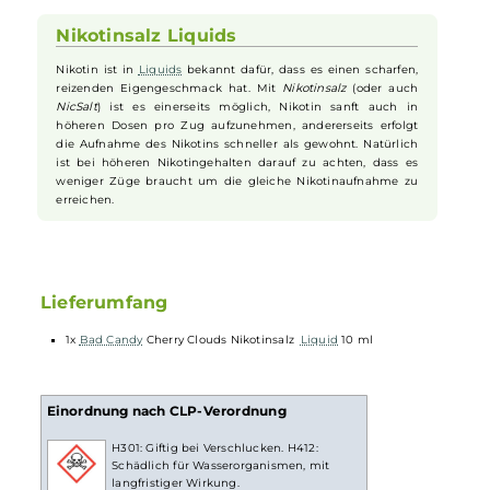
Clouds von
Bad Candy
mit saftigen
Zitronen
und reifen
Limetten
z
einem perfekten Mix aus Süße, Säure und
Frische
kombiniert. Der
wohldosierte Einsatz von Cooling sorgt für einen sanften Kühleffekt,
der für eine willkommene Abkühlung an heißen Tagen sorgt, ohne
die Fruchtaromen zu überlagern. Die Fruchtsäure der
Zitrusfrüchte
gibt den süßen
Kirschen
zwei säuerliche Gegenspieler, die die
Geschmacksknospen wachkitzeln und die Sinne beleben. Cherry
Clouds ist somit ein
Liquid
, das alle Sinne erfrischt und begeistert.
Nikotinsalz Liquids
Nikotin ist in
Liquids
bekannt dafür, dass es einen scharfen,
reizenden Eigengeschmack hat. Mit
Nikotinsalz
(oder auch
NicSalt
) ist es einerseits möglich, Nikotin sanft auch in
höheren Dosen pro Zug aufzunehmen, andererseits erfolgt
die Aufnahme des Nikotins schneller als gewohnt. Natürlich
ist bei höheren Nikotingehalten darauf zu achten, dass es
weniger Züge braucht um die gleiche Nikotinaufnahme zu
erreichen.