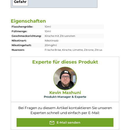
Lieferumfang
1x
Bad Candy
Cherry Clouds Nikotinsalz
Liquid
10 ml
Einordnung nach CLP-Verordnung
H301: Giftig bei Verschlucken. H412:
Schädlich für Wasserorganismen, mit
langfristiger Wirkung.
Gefahr
Eigenschaften
Flaschengröße:
10ml
Füllmenge:
10ml
Geschmacksrichtung:
Kirsche mit Zitrusnoten
Nikotinart:
Nikotinsalz
Nikotingehalt:
20mg/ml
Nuancen:
Frische Brise
, Kirsche
, Limette
, Zitrone
, Zitrus
Experte für dieses Produkt