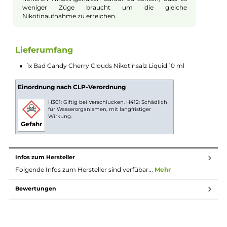
Der wohldosierte Einsatz von Cooling sorgt für einen sanften
Kühleffekt, der für eine willkommene Abkühlung an heißen
Tagen sorgt, ohne die Fruchtaromen zu überlagern. Die
Fruchtsäure der Zitrusfrüchte gibt den süßen Kirschen zwei
säuerliche Gegenspieler, die die Geschmacksknospen
wachkitzeln und die Sinne beleben. Cherry Clouds ist somit ei
Liquid, das alle Sinne erfrischt und begeistert.
Nikotinsalz Liquids
Nikotin ist in Liquids bekannt dafür, dass es einen
scharfen, reizenden Eigengeschmack hat. Mit
Nikotinsalz (oder auch NicSalt) ist es einerseits
möglich, Nikotin sanft auch in höheren Dosen pro
Zug aufzunehmen, andererseits erfolgt die Aufnahme
des Nikotins schneller als gewohnt. Natürlich ist bei
höheren Nikotingehalten darauf zu achten, dass es
weniger Züge braucht um die gleiche
Nikotinaufnahme zu erreichen.
Lieferumfang
1x Bad Candy Cherry Clouds Nikotinsalz Liquid 10 ml