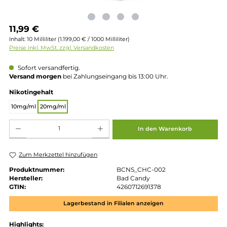
Regulärer Preis:
11,99 €
Inhalt:
10 Milliliter
(1.199,00 € / 1000 Milliliter)
Preise inkl. MwSt. zzgl. Versandkosten
Sofort versandfertig.
Versand morgen
bei Zahlungseingang bis 13:00 Uhr.
auswählen
Nikotingehalt
10mg/ml
20mg/ml
Produkt Anzahl: Gib den gewünschten Wert ein oder benutze die Schaltflächen um die 
In den Warenkorb
Zum Merkzettel hinzufügen
Produktnummer:
BCNS_CHC-002
Hersteller:
Bad Candy