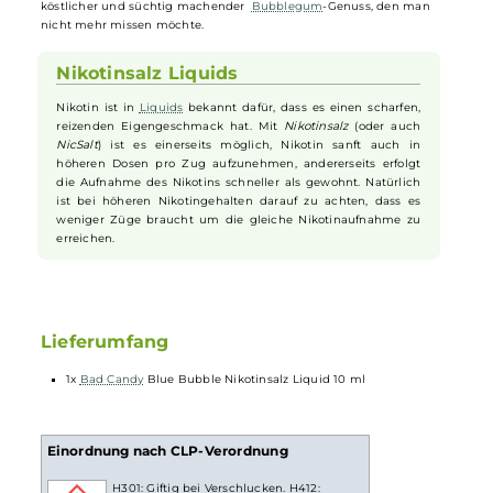
charakteristischen Geschmack von
fruchtig
-frischem
Bubblegum
mit einer sprudelnden Beeren-
Limonade
perfekt kombiniert. Dabei
werden schwarze
Johannisbeeren
und
Blaubeeren
mit einer
köstlichen
Limonade
vermischt, um eine süß-säuerliche Erfrischun
der Extraklasse zu schaffen. Das Ergebnis ist ein
Liquid
, das sowohl
den Geschmack von Kindheitserinnerungen als auch eine
erfrischende Beeren-Limonaden-Note in sich vereint und damit zu
einem absolut alltagstauglichen
Liquid
wird. Blue Bubble ist ein
köstlicher und süchtig machender
Bubblegum
-Genuss, den man
nicht mehr missen möchte.
Nikotinsalz Liquids
Nikotin ist in
Liquids
bekannt dafür, dass es einen scharfen,
reizenden Eigengeschmack hat. Mit
Nikotinsalz
(oder auch
NicSalt
) ist es einerseits möglich, Nikotin sanft auch in
höheren Dosen pro Zug aufzunehmen, andererseits erfolgt
die Aufnahme des Nikotins schneller als gewohnt. Natürlich
ist bei höheren Nikotingehalten darauf zu achten, dass es
weniger Züge braucht um die gleiche Nikotinaufnahme zu
erreichen.