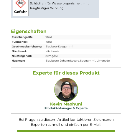
Lieferumfang
1x
Bad Candy
Blue Bubble Nikotinsalz Liquid 10 ml
Einordnung nach CLP-Verordnung
H301: Giftig bei Verschlucken. H412:
Schädlich für Wasserorganismen, mit
langfristiger Wirkung.
Gefahr
Eigenschaften
Flaschengröße:
10ml
Füllmenge:
10ml
Geschmacksrichtung:
Blaubeer-Kaugummi
Nikotinart:
Nikotinsalz
Nikotingehalt:
20mg/ml
Nuancen:
Blaubeere
, Johannisbeere
, Kaugummi
, Limonade