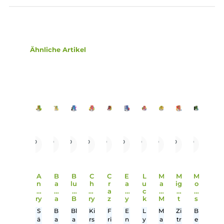
Lieferumfang
1x Bad Candy Blue Bubble Nikotinsalz Liquid 10 ml
Einordnung nach CLP-Verordnung
H301: Giftig bei Verschlucken. H412: Schädlich
für Wasserorganismen, mit langfristiger
Wirkung.
Gefahr
Infos zum Hersteller
Folgende Infos zum Hersteller sind verfübar...
Mehr
Bewertungen