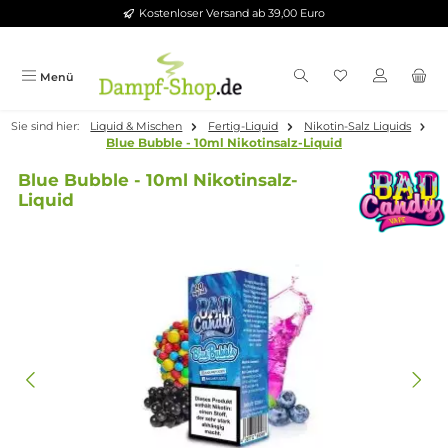
Kostenloser Versand ab 39,00 Euro
Zum Hauptinhalt springen
Menü
Sie sind hier:
Liquid & Mischen
Fertig-Liquid
Nikotin-Salz Liqui
Blue Bubble - 10ml Nikotinsalz-Liquid
Blue Bubble - 10ml Nikotinsalz-
Liquid
Bildergalerie überspringen