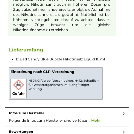
charakteristischen Geschmack von fruchtig-frischem
Bubblegum mit einer sprudelnden Beeren-Limonade perfekt
kombiniert. Dabei werden schwarze Johannisbeeren und
Blaubeeren mit einer köstlichen Limonade vermischt, um ein
süß-säuerliche Erfrischung der Extraklasse zu schaffen. Das
Ergebnis ist ein Liquid, das sowohl den Geschmack von
Kindheitserinnerungen als auch eine erfrischende Beeren-
Limonaden-Note in sich vereint und damit zu einem absolut
alltagstauglichen Liquid wird. Blue Bubble ist ein köstlicher un
süchtig machender Bubblegum-Genuss, den man nicht mehr
missen möchte.
Nikotinsalz Liquids
Nikotin ist in Liquids bekannt dafür, dass es einen
scharfen, reizenden Eigengeschmack hat. Mit
Nikotinsalz (oder auch NicSalt) ist es einerseits
möglich, Nikotin sanft auch in höheren Dosen pro
Zug aufzunehmen, andererseits erfolgt die Aufnahme
des Nikotins schneller als gewohnt. Natürlich ist bei
höheren Nikotingehalten darauf zu achten, dass es
weniger Züge braucht um die gleiche
Nikotinaufnahme zu erreichen.