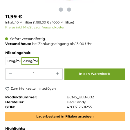
Regulärer Preis:
11,99 €
Inhalt:
10 Milliliter
(1.199,00 € / 1000 Milliliter)
Preise inkl. MwSt. zzgl. Versandkosten
Sofort versandfertig.
Versand heute
bei Zahlungseingang bis 13:00 Uhr.
auswählen
Nikotingehalt
10mg/ml
20mg/ml
Produkt Anzahl: Gib den gewünschten Wert ein oder benutze die Schaltflächen um die 
In den Warenkorb
Zum Merkzettel hinzufügen
Produktnummer:
BCNS_BLB-002
Hersteller:
Bad Candy