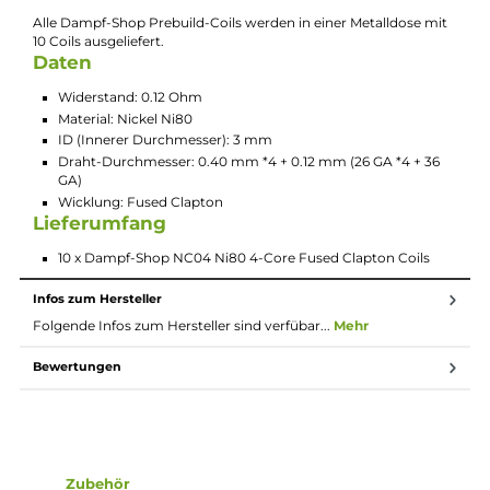
Beschreibung
10x Ni80 4-Core Fused Clapton - (0.40 m
*4 + 0.12 mm) - 0.12 Ohm Prebuild Coils
Die 4-Core Ni80 Nickel Fused Clapton Coils bestehen aus ein
Kern aus 4x 26GA Nickeldraht Ni80 und einem 36GA
Nickeldrahtmantel Ni80.
Der Innendurchmesser beträgt 3mm, der Widerstand pro Coil
beträgt 0.12 Ohm.
Alle Dampf-Shop Prebuild-Coils werden in einer Metalldose mi
10 Coils ausgeliefert.
Daten
Widerstand: 0.12 Ohm
Material: Nickel Ni80
ID (Innerer Durchmesser): 3 mm
Draht-Durchmesser: 0.40 mm *4 + 0.12 mm (26 GA *4 + 36
GA)
Wicklung: Fused Clapton
Lieferumfang