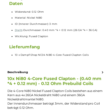
Die 4-Core Ni80 Nickel Fused Clapton
Coils
bestehen aus einem Ker
aus 4x 26GA Nickeldraht Ni80 und einem 36GA Nickeldrahtmantel
Ni80.
Der Innendurchmesser beträgt 3mm, der Widerstand pro
Coil
beträ
0.12 Ohm.
Alle Dampf-Shop Prebuild-
Coils
werden in einer Metalldose mit 10
Coils ausgeliefert.
Daten
Widerstand: 0.12 Ohm
Material: Nickel Ni80
ID (Innerer Durchmesser): 3 mm
Draht
-Durchmesser: 0.40 mm *4 + 0.12 mm (26 GA *4 + 36 GA)
Wicklung: Fused Clapton
Lieferumfang
10 x Dampf-Shop NC04 Ni80 4-Core Fused Clapton Coils