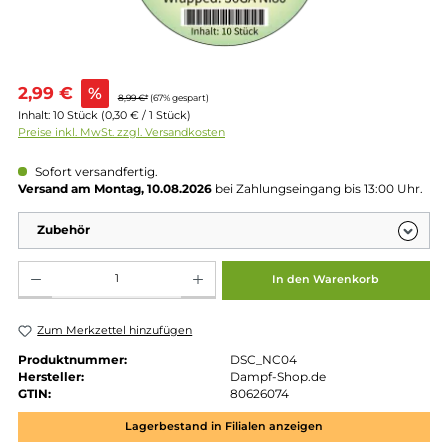
Verkaufspreis:
2,99 €
%
8,99 €*
(67% gespart)
Inhalt:
10 Stück
(0,30 € / 1 Stück)
Preise inkl. MwSt. zzgl. Versandkosten
Sofort versandfertig.
Versand am Montag, 10.08.2026
bei Zahlungseingang bis 13:00 
Zubehör
Produkt Anzahl: Gib den gewünschten Wert ein oder benutze die Schaltflächen um die 
In den Warenkorb
Zum Merkzettel hinzufügen