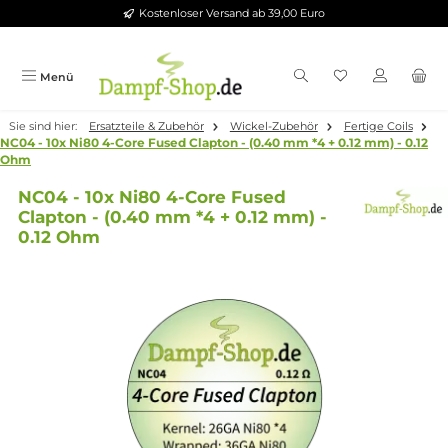
Kostenloser Versand ab 39,00 Euro
Zum Hauptinhalt springen
Menü
Sie sind hier:
Ersatzteile & Zubehör
Wickel-Zubehör
Fertige Coi
NC04 - 10x Ni80 4-Core Fused Clapton - (0.40 mm *4 + 0.12 mm) - 
Ohm
NC04 - 10x Ni80 4-Core Fused
Clapton - (0.40 mm *4 + 0.12 mm) -
0.12 Ohm
Bildergalerie überspringen