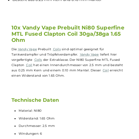
Hochwertige vorgefertigte Coils
NI80 Superfine MTL Fused Clapton
Erreicht Widerstand von 1.65 Ohm
Durchmesser von 2.5 mm
Besteht aus 0.25 mm Kern und 0.10 mm Mantel
10x Vandy Vape Prebuilt Ni80 Superfine
MTL Fused Clapton Coil 30ga/38ga 1.65
Ohm
Die
Vandy Vape
Prebuilt
Coils
sind optimal geeignet für
Tankverdampfer und Tröpfelverdampfer.
Vandy Vape
liefert hier
vorgefertigte
Coils
der Extraklasse. Der NI80 Superfine MTL Fused
Clapton
Coil
hat einen Innendurchmesser von 2.5 mm und besteht
aus 0.25 mm Kern und einem 0.10 mm Mantel. Dieser
Coil
erreicht
einen Widerstand von 1.65 Ohm.