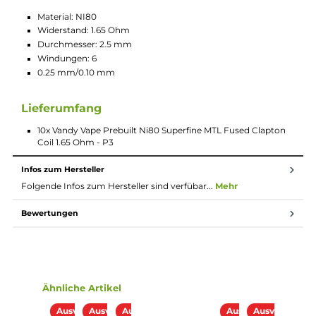
Ohm
Die Vandy Vape Prebuilt Coils sind optimal geeignet für
Tankverdampfer und Tröpfelverdampfer. Vandy Vape liefert hi
vorgefertigte Coils der Extraklasse. Der NI80 Superfine MTL
Fused Clapton Coil hat einen Innendurchmesser von 2.5 mm
und besteht aus 0.25 mm Kern und einem 0.10 mm Mantel.
Dieser Coil erreicht einen Widerstand von 1.65 Ohm.
Technische Daten
Material: NI80
Widerstand: 1.65 Ohm
Durchmesser: 2.5 mm
Windungen: 6
0.25 mm/0.10 mm
Lieferumfang
10x Vandy Vape Prebuilt Ni80 Superfine MTL Fused Clapto
Coil 1.65 Ohm - P3