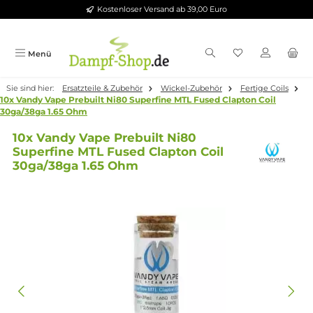
Kostenloser Versand ab 39,00 Euro
Zum Hauptinhalt springen
Menü
Sie sind hier:
Ersatzteile & Zubehör
Wickel-Zubehör
Fertige Coi
10x Vandy Vape Prebuilt Ni80 Superfine MTL Fused Clapton Coil
30ga/38ga 1.65 Ohm
10x Vandy Vape Prebuilt Ni80
Superfine MTL Fused Clapton Coil
30ga/38ga 1.65 Ohm
Bildergalerie überspringen