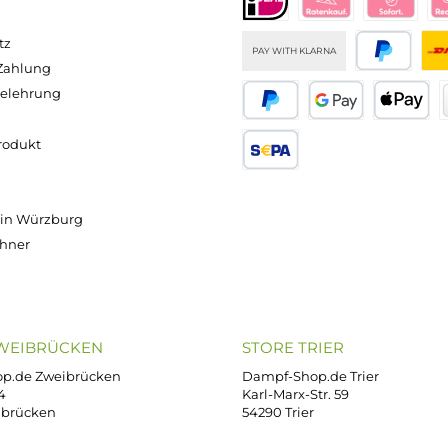
b 19,95 €
Versand innerhalb von 24h
OP SERVICE
ZAHLUNGS- U
ressum
B
iDEAL
Klarna R
enschutz
PAY WITH KLARNA
sand & Zahlung
errufsbelehrung
kgabe
Später bezahlen
Google
ektes Produkt
takt
SEPA Lastschrift