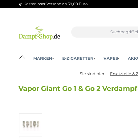
Kostenloser Versand ab 39,00 Euro
m Hauptinhalt springen
Zur Suche springen
Zur Hauptnavigation springen
MARKEN
E-ZIGARETTEN
VAPES
▾
▾
▾
Sie sind hier:
Ersatzt
Vapor Giant Go 1 & Go 2 Verd
Bildergalerie überspringen