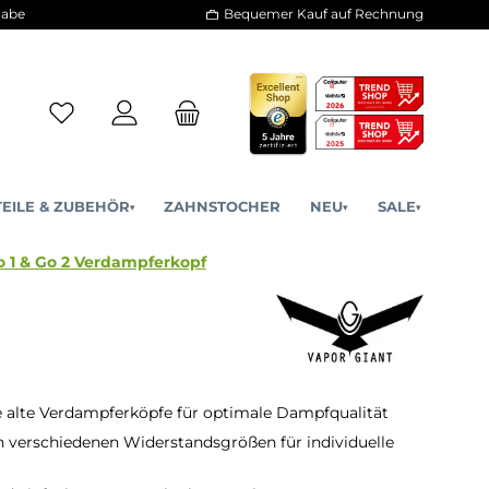
30 Tage Rückgabe
Bequemer Kauf a
ERSATZTEILE & ZUBEHÖR
ZAHNSTOCHER
NE
▾
▾
por Giant Go 1 & Go 2 Verdampferkopf
e alte Verdampferköpfe für optimale Dampfqualität
n verschiedenen Widerstandsgrößen für individuelle