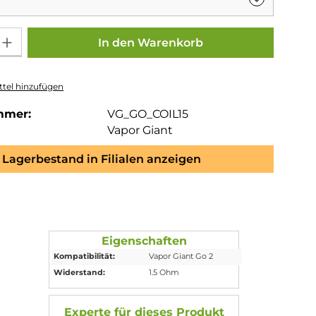
Gib den gewünschten Wert ein oder benutze die Schaltflächen um die Anza
In den Warenkorb
tel hinzufügen
mmer:
VG_GO_COIL15
Vapor Giant
Lagerbestand in Filialen anzeigen