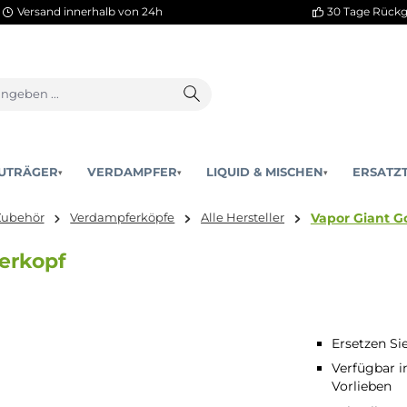
Versand innerhalb von 24h
AKKUTRÄGER
VERDAMPFER
LIQUID & MISCHEN
▾
▾
Va
eile & Zubehör
Verdampferköpfe
Alle Hersteller
ampferkopf
Ersetzen Si
Verfügbar i
Vorlieben