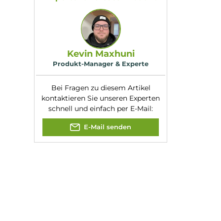
Eigenschaften
Kompatibilität:
Vapor Giant Go 2
Widerstand:
1.5 Ohm
Experte für dieses Produk
Kevin Maxhuni
Produkt-Manager & Experte
Bei Fragen zu diesem Artikel
kontaktieren Sie unseren Expert
schnell und einfach per E-Mail:
E-Mail senden