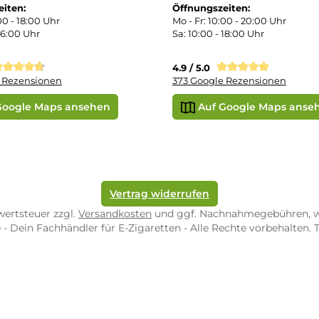
r uns
e Shop in Würzburg
uid-Rechner
ORE ZWEIBRÜCKEN
STORE TRIER
pf-Shop.de Zweibrücken
Dampf-Shop.de Tr
straße 4
Karl-Marx-Str. 59
82 Zweibrücken
54290 Trier
nungszeiten:
Öffnungszeiten:
 Fr: 10:00 - 18:00 Uhr
Mo - Fr: 10:00 - 2
10:00 - 16:00 Uhr
Sa: 10:00 - 18:00 
/ 5.0
4.9 / 5.0
 Google Rezensionen
373 Google Rezen