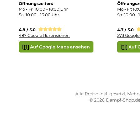
Übe
Vap
Liq
STORE PIRMASENS
ST
Dampf-Shop.de Pirmasens
Dam
Hauptstraße 71
Max
66953 Pirmasens
664
Öffnungszeiten:
Öff
Mo - Fr: 10:00 - 18:00 Uhr
Mo -
Sa: 10:00 - 16:00 Uhr
Sa: 
4.8 / 5.0
4.7 
487 Google Rezensionen
273