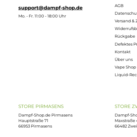
Ab 4,99 €
A
14,79 €
Kostenloser Versand ab 39,00 Euro
ONLINESHOP-SERVICE
SH
Unterstützung und Beratung unter:
Imp
AG
support@dampf-shop.de
Dat
Mo. - Fr. 11:00 - 18:00 Uhr
Ver
Wid
Rüc
Def
Kon