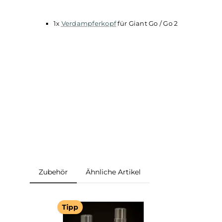
Verdampferköpfe für de
Ersatzverdampferköpfe für den Vaporgiant Go
V
Lieferumfang:
1x
Verdampferkopf
für Giant Go / Go 2