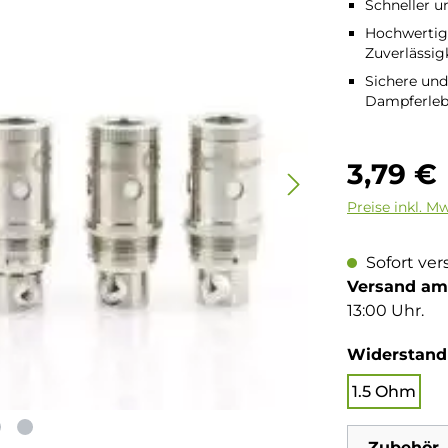
Schneller u
Hochwertige
Zuverlässig
Sichere und
Dampferleb
Regulärer Pre
3,79 €
Preise inkl. M
Sofort ver
Versand am 
13:00 Uhr.
Widerstand
1.5 Ohm
Zubehör