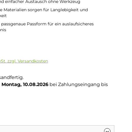
nd einfacher Austausch ohne Werkzeug
 Materialien sorgen für Langlebigkeit und
keit
 passgenaue Passform für ein auslaufsicheres
nis
is:
wSt. zzgl. Versandkosten
sandfertig.
Montag, 10.08.2026
bei Zahlungseingang bis
auswählen