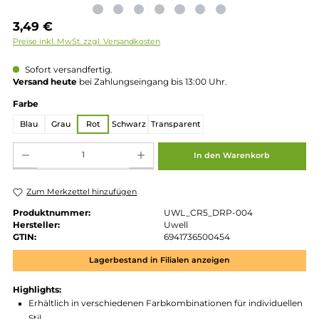
Regulärer Preis:
3,49 €
Preise inkl. MwSt. zzgl. Versandkosten
Sofort versandfertig.
Versand heute
bei Zahlungseingang bis 13:00 Uhr.
auswählen
Farbe
Blau
Grau
Rot
Schwarz
Transparent
Produkt Anzahl: Gib den gewünschten Wert ein oder benutze die Schaltflächen um die 
In den Warenkorb
Zum Merkzettel hinzufügen
Produktnummer:
UWL_CR5_DRP-004
Hersteller:
Uwell
GTIN:
6941736500454