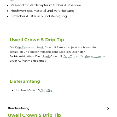
Lagerbestand in Filialen anzeigen
Highlights:
Erhältlich in verschiedenen Farbkombinationen für individue
Stil
Passend für Verdampfer mit 510er Aufnahme
Hochwertiges Material und Verarbeitung
Einfacher Austausch und Reinigung
Uwell Crown 5 Drip Tip
Die
Drip Tips
vom
Uwell
Crown 5 Tank sind jetzt auch einzeln
erhältlich und bieten verschiedene Möglichkeiten der
Farbkombination. Das
Uwell
Crown 5
Drip Tip
ist für
Verdampfer
mi
510er Aufnahme geeignet.
Lieferumfang