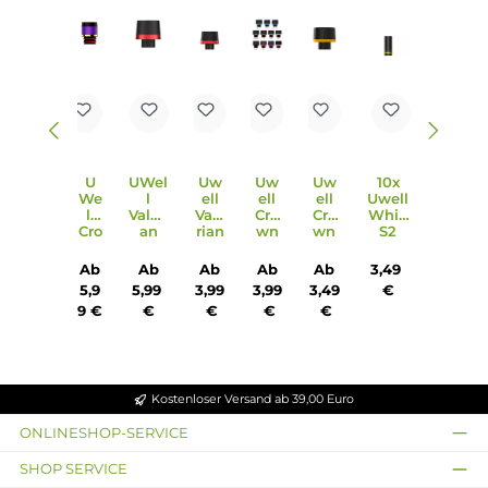
Produktgalerie überspringen
Ähnliche Artikel
U
UWel
Uw
Uw
Uw
10x
We
l
ell
ell
ell
Uwell
ll
Valyri
Valy
Cro
Cro
Whirl
Cro
an
rian
wn
wn
S2