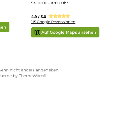
STORE WÜRZBURG
ier
Dampf-Shop.de Würzburg
Gerberstraße 11
97070 Würzburg
Öffnungszeiten:
0:00 Uhr
Mo, Mi, Fr: 10:00 - 18:00 Uhr
Uhr
Di, Do: 10:00 - 20:00 Uhr
Sa: 10:00 - 18:00 Uhr
sionen
4.9 / 5.0
115 Google Rezensionen
e Maps ansehen
Auf Google Maps anse