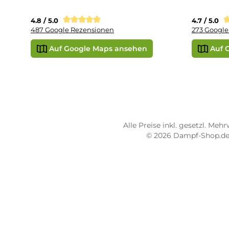
Liq
STORE PIRMASENS
ST
Dampf-Shop.de Pirmasens
Dam
Hauptstraße 71
Max
66953 Pirmasens
664
Öffnungszeiten:
Öff
Mo - Fr: 10:00 - 18:00 Uhr
Mo -
Sa: 10:00 - 16:00 Uhr
Sa: 
4.8 / 5.0
4.7 
487 Google Rezensionen
273
Auf Google Maps ansehen