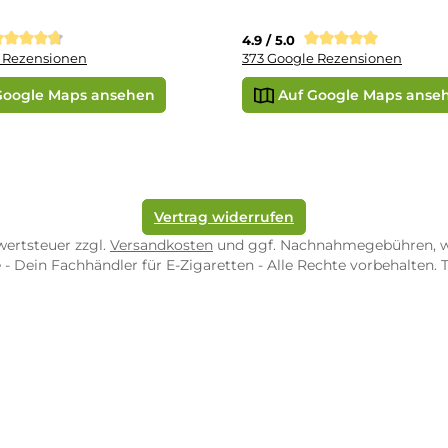
uid-Rechner
ORE ZWEIBRÜCKEN
STORE TRIER
pf-Shop.de Zweibrücken
Dampf-Shop.de Tr
straße 4
Karl-Marx-Str. 59
82 Zweibrücken
54290 Trier
nungszeiten:
Öffnungszeiten:
 Fr: 10:00 - 18:00 Uhr
Mo - Fr: 10:00 - 2
10:00 - 16:00 Uhr
Sa: 10:00 - 18:00 
/ 5.0
4.9 / 5.0
 Google Rezensionen
373 Google Rezen
Auf Google Maps ansehen
Auf Googl