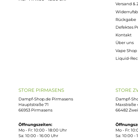
Kostenloser Versand ab 39,00 Euro
ONLINESHOP-SERVICE
SH
Unterstützung und Beratung unter:
Imp
AG
support@dampf-shop.de
Dat
Mo. - Fr. 11:00 - 18:00 Uhr
Ver
Wid
Rüc
Def
Kon
Übe
Vap