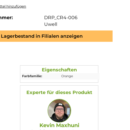
tel hinzufügen
mmer:
DRP_CR4-006
Uwell
Lagerbestand in Filialen anzeigen
Eigenschaften
Farbfamilie:
Orange
eiten der