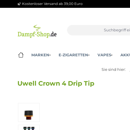
Kostenloser Versand ab 39,00 Euro
m Hauptinhalt springen
Zur Suche springen
Zur Hauptnavigation springen
MARKEN
E-ZIGARETTEN
VAPES
▾
▾
▾
Sie sind 
Uwell Crown 4 Drip Tip
Bildergalerie überspringen