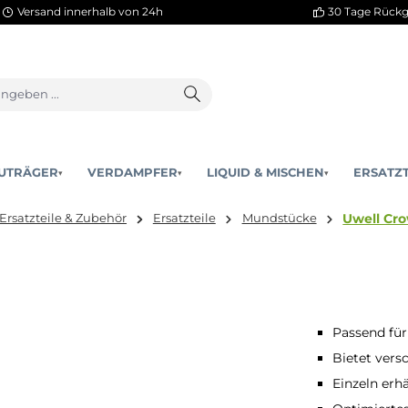
Versand innerhalb von 24h
AKKUTRÄGER
VERDAMPFER
LIQUID & MISCHEN
▾
▾
hier:
Ersatzteile & Zubehör
Ersatzteile
Mundstücke
Passend für
Bietet ver
Einzeln erhä