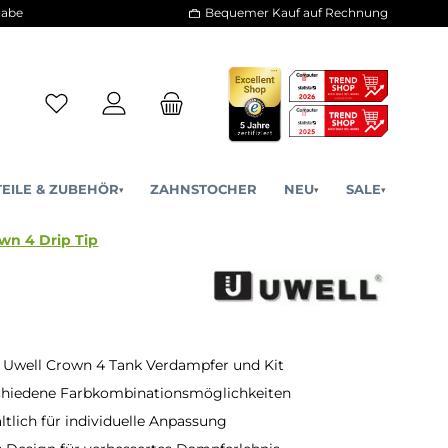
30 Tage Rückgabe
Bequemer Kauf a
ERSATZTEILE & ZUBEHÖR
ZAHNSTOCHER
NE
▾
▾
Uwell Crown 4 Drip Tip
 Uwell Crown 4 Tank Verdampfer und Kit
schiedene Farbkombinationsmöglichkeiten
ltlich für individuelle Anpassung