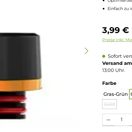
Optimiertes
Einfach zu i
Regulärer Pre
3,99 €
Preise inkl. M
Sofort ver
Versand am 
13:00 Uhr.
auswä
Farbe
Gras-Grün
Gold
(Diese Opti
Produkt Anzahl: 