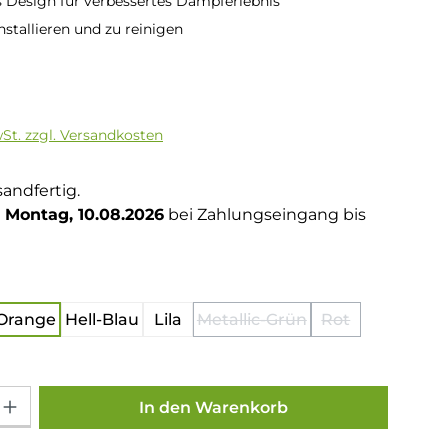
 Design für verbessertes Dampferlebnis
nstallieren und zu reinigen
is:
wSt. zzgl. Versandkosten
sandfertig.
Montag, 10.08.2026
bei Zahlungseingang bis
hlen
Orange
Hell-Blau
Lila
Metallic-Grün
Rot
(Diese Option ist zurzeit ni
(Diese Option is
on ist zurzeit nicht verfügbar.)
Gib den gewünschten Wert ein oder benutze die Schaltflächen um die Anza
In den Warenkorb