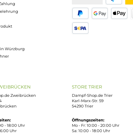
Versand innerhalb von 24h
OP SERVICE
ZAHLUNGS- U
ressum
B
iDEAL
Klarna R
enschutz
PAY WITH KLARNA
sand & Zahlung
errufsbelehrung
kgabe
Später bezahlen
Google
ektes Produkt
takt
SEPA Lastschrift
r uns
e Shop in Würzburg