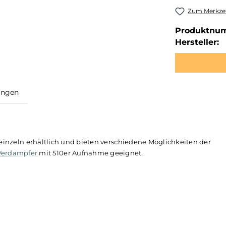
Zum Merkzet
Produktnu
Hersteller:
ewertungen
t auch einzeln erhältlich und bieten verschiedene Möglichk
st für
Verdampfer
mit 510er Aufnahme geeignet.