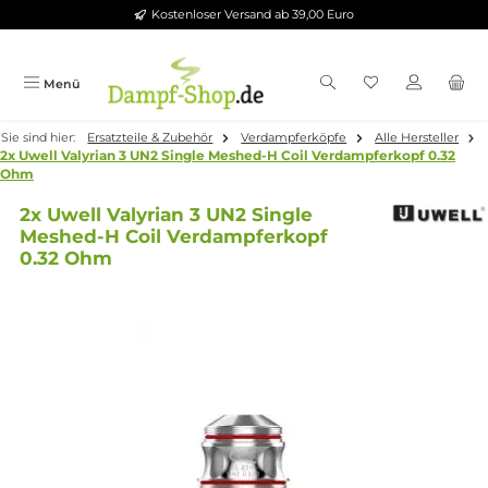
Kostenloser Versand ab 39,00 Euro
Zum Hauptinhalt springen
Menü
Sie sind hier:
Ersatzteile & Zubehör
Verdampferköpfe
Alle Herste
2x Uwell Valyrian 3 UN2 Single Meshed-H Coil Verdampferkopf 0
Ohm
2x Uwell Valyrian 3 UN2 Single
Meshed-H Coil Verdampferkopf
0.32 Ohm
Bildergalerie überspringen