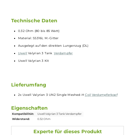
Valyrian 3 UN2 Single Meshed-H 0.32
Ohm
Der
Uwell
Valyrian 3 UN2 Single Meshed-H
Coil
Verdampferkopf
mit 0.32 Ohm ist für das Dampfen über
den direkten Lungenzug in einem Leistungsbereich von 80
bis 85 Watt ausgelegt.
Technische Daten
0.32 Ohm (80 bis 85 Watt)
Material: SS316L M.-Gitter
Ausgelegt auf den direkten Lungenzug (DL)
Uwell
Valyrian 3 Tank
Verdampfer
Uwell Valyrian 3 Kit