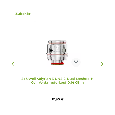
Uwell Valyrian 3 Kit
Lieferumfang
2x Uwell Valyrian 3 UN2 Single Meshed-H Coil
Verdampferkopf
Infos zum Hersteller
Folgende Infos zum Hersteller sind verfübar...
Mehr
Bewertungen
Produktgalerie überspringen
Zubehör