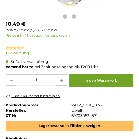
Regulärer Preis:
10,49 €
Inhalt:
2 Stück
(5,25 € / 1 Stück)
Preise inkl. MwSt. zzgl. Versandkosten
Durchschnittliche Bewertung von 5 von 5 Sternen
1 Bewertung
Sofort versandfertig.
Versand heute
bei Zahlungseingang bis 13:00 Uhr.
Produkt Anzahl: Gib den gewünschten Wert ein oder benutze die Schaltflächen um die 
In den Warenkorb
Zum Merkzettel hinzufügen
Produktnummer:
VAL2_COIL_UN2
Hersteller:
Uwell