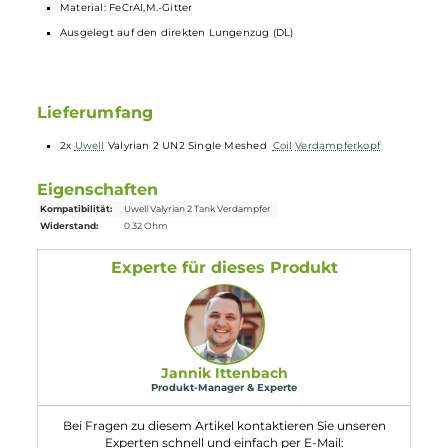
Leistungsbereich von 90 bis 100 Watt ausgelegt.
Technische Daten
0.32 Ohm (90 bis 100 Watt)
Material: FeCrAI,M.-Gitter
Ausgelegt auf den direkten Lungenzug (DL)
Lieferumfang
2x
Uwell
Valyrian 2 UN2 Single Meshed
Coil
Verdampferkopf
Eigenschaften
Kompatibilität:
Uwell Valyrian 2 Tank Verdampfer
Widerstand:
0.32 Ohm
Experte für dieses Produkt