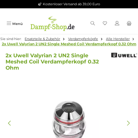
Kostenloser Versand ab 39,00 Euro
Zum Hauptinhalt springen
Menü
Sie sind hier:
Ersatzteile & Zubehör
Verdampferköpfe
Alle Herste
2x Uwell Valyrian 2 UN2 Single Meshed Coil Verdampferkopf 0.
2x Uwell Valyrian 2 UN2 Single
Meshed Coil Verdampferkopf 0.32
Ohm
Bildergalerie überspringen