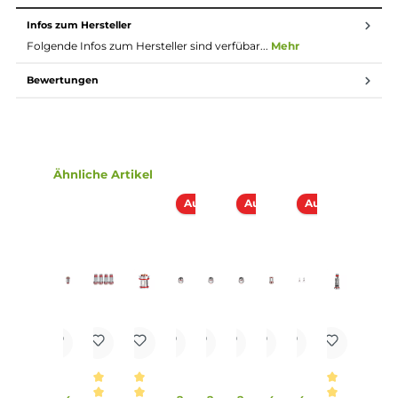
ausgelegt.
Technische Daten
0.32 Ohm (90 bis 100 Watt)
Material: FeCrAI,M.-Gitter
Ausgelegt auf den direkten Lungenzug (DL)
Lieferumfang
2x Uwell Valyrian 2 UN2 Single Meshed Coil Verdampferkop
Infos zum Hersteller
Folgende Infos zum Hersteller sind verfübar...
Mehr
Bewertungen