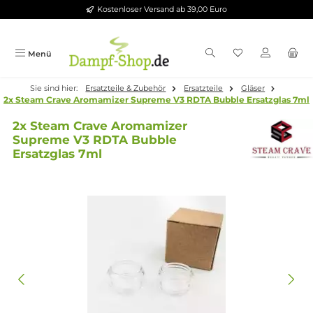
Kostenloser Versand ab 39,00 Euro
Zum Hauptinhalt springen
Menü
Sie sind hier:
Ersatzteile & Zubehör
Ersatzteile
Gläser
2x Steam Crave Aromamizer Supreme V3 RDTA Bubble Ersatzgl
2x Steam Crave Aromamizer
Supreme V3 RDTA Bubble
Ersatzglas 7ml
Bildergalerie überspringen