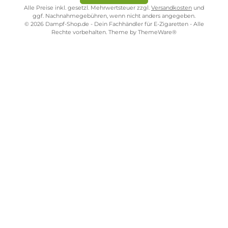
Kostenloser Versand ab 39,00 Euro
ONLINESHOP-SERVICE
SHOP SERVICE
ZAHLUNGS- UND VERSANDARTEN
SICHER EINKAUFEN
STORE PIRMASENS
STORE ZWEIBRÜCKEN
STORE TRIER
STORE WÜRZBURG
Vertrag widerrufen
Alle Preise inkl. gesetzl. Mehrwertsteuer zzgl.
Versandkosten
und
ggf. Nachnahmegebühren, wenn nicht anders angegeben.