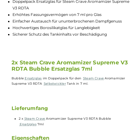
GTIN:
4260659619978
Lagerbestand in Filialen anzeigen
Highlights:
Doppelpack Ersatzglas für Steam Crave Aromamizer Supre
V3 RDTA
Erhöhtes Fassungsvermögen von 7 ml pro Glas
Einfacher Austausch für ununterbrochenen Dampfgenuss
Hochwertiges Borosilikatglas für Langlebigkeit
Sicherer Schutz des Tankinhalts vor Beschädigung
2x Steam Crave Aromamizer Supreme V
RDTA Bubble Ersatzglas 7ml
Bubble
Ersatzglas
im Doppelpack für den
Steam Crave
Aromamizer
Supreme V3 RDTA
Selbstwickler
Tank in 7 ml.