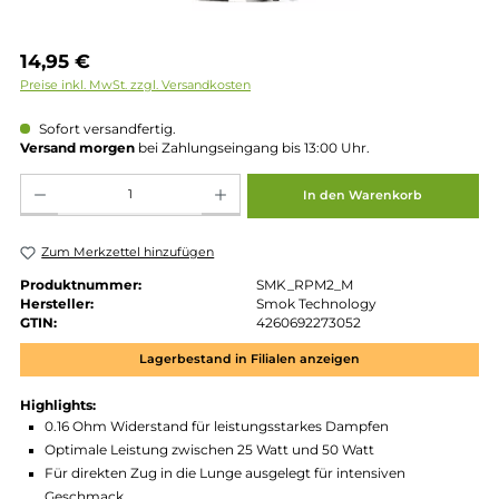
Regulärer Preis:
14,95 €
Preise inkl. MwSt. zzgl. Versandkosten
Sofort versandfertig.
Versand morgen
bei Zahlungseingang bis 13:00 Uhr.
Produkt Anzahl: Gib den gewünschten Wert ein oder benutze die Schaltflächen um die 
In den Warenkorb
Zum Merkzettel hinzufügen
Produktnummer:
SMK_RPM2_M
Hersteller:
Smok Technology
GTIN:
4260692273052
Lagerbestand in Filialen anzeigen