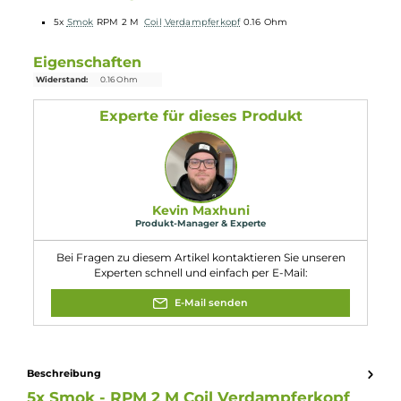
25 Watt - 50 Watt
Ausgelegt auf den direkten Zug in die Lunge (DL)
Lieferumfang
5x
Smok
RPM 2 M
Coil
Verdampferkopf
0.16 Ohm
Eigenschaften
Widerstand:
0.16 Ohm
Experte für dieses Produkt
Kevin Maxhuni
Produkt-Manager & Experte