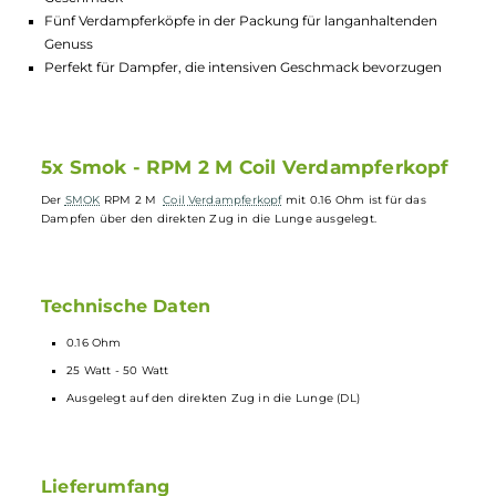
Highlights:
0.16 Ohm Widerstand für leistungsstarkes Dampfen
Optimale Leistung zwischen 25 Watt und 50 Watt
Für direkten Zug in die Lunge ausgelegt für intensiven
Geschmack
Fünf Verdampferköpfe in der Packung für langanhaltenden
Genuss
Perfekt für Dampfer, die intensiven Geschmack bevorzugen
5x Smok - RPM 2 M Coil Verdampferkop
Der
SMOK
RPM 2 M
Coil
Verdampferkopf
mit 0.16 Ohm ist für das
Dampfen über den direkten Zug in die Lunge ausgelegt.
Technische Daten
0.16 Ohm