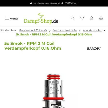
Kostenloser Versand ab 39,00 Euro
Zum Hauptinhalt springen
Menü
Sie sind hier:
Ersatzteile & Zubehör
Verdampferköpfe
Alle Herste
5x Smok - RPM 2 M Coil Verdampferkopf 0.16 Ohm
5x Smok - RPM 2 M Coil
Verdampferkopf 0.16 Ohm
Bildergalerie überspringen