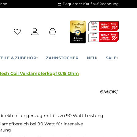
30 Tage Rückgabe
Bequemer Kauf a
ERSATZTEILE & ZUBEHÖR
ZAHNSTOCHER
NE
▾
▾
FV16 Triple Mesh Coil Verdampferkopf 0.15 Ohm
r direkten Lungenzug mit bis zu 90 Watt Leistung
ampfbereich bei 90 Watt für intensive
hrung