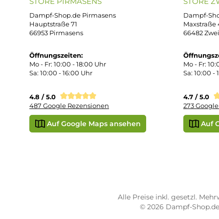
e
Wid
Rüc
p
Def
Kon
Übe
Vap
Liq
STORE PIRMASENS
ST
Dampf-Shop.de Pirmasens
Dam
Hauptstraße 71
Max
66953 Pirmasens
664
Öffnungszeiten:
Öff
Mo - Fr: 10:00 - 18:00 Uhr
Mo -