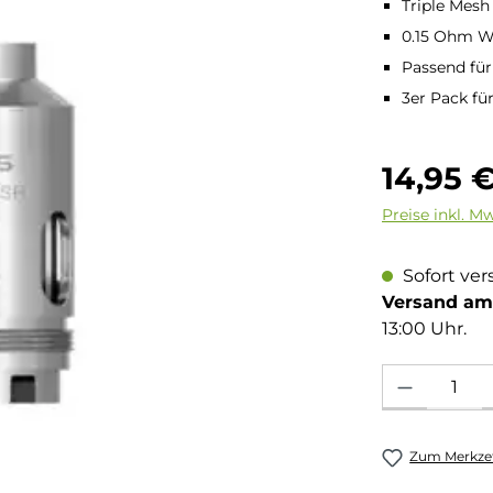
Triple Mesh
0.15 Ohm W
Passend fü
3er Pack fü
Regulärer Pre
14,95 
Preise inkl. M
Sofort ver
Versand am 
13:00 Uhr.
Produkt Anzahl: 
Zum Merkzet