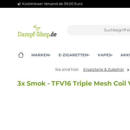
Kostenloser Versand ab 39,00 Euro
m Hauptinhalt springen
Zur Suche springen
Zur Hauptnavigation springen
MARKEN
E-ZIGARETTEN
VAPES
▾
▾
▾
Sie sind hier:
Ersatzteile & Zub
3x Smok - TFV16 Triple Mesh 
Bildergalerie überspringen