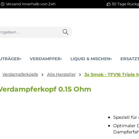
Versand innerhalb von 24h
AKKUTRÄGER
VERDAMPFER
LIQUID & MISCHEN
▾
▾
3x Smok - T
ehör
Verdampferköpfe
Alle Hersteller
Coil Verdampferkopf 0.15 Ohm
Speziell fü
Optimaler D
Dampferfa