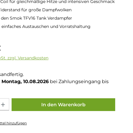
 Coil für gleichmäßige Hitze und intensiven Geschmack
iderstand für große Dampfwolken
r den Smok TFV16 Tank Verdampfer
r einfaches Austauschen und Vorratshaltung
is:
€
wSt. zzgl. Versandkosten
sandfertig.
Montag, 10.08.2026
bei Zahlungseingang bis
Gib den gewünschten Wert ein oder benutze die Schaltflächen um die Anza
In den Warenkorb
tel hinzufügen