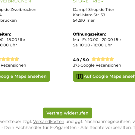
r
errufsbelehrung
k
kgabe
o
Später bezahlen
Google
f
ektes Produkt
takt
SEPA Lastschrift
r uns
e Shop in Würzburg
uid-Rechner
ORE ZWEIBRÜCKEN
STORE TRIER
pf-Shop.de Zweibrücken
Dampf-Shop.de Tr
straße 4
Karl-Marx-Str. 59
82 Zweibrücken
54290 Trier
nungszeiten:
Öffnungszeiten:
 Fr: 10:00 - 18:00 Uhr
Mo - Fr: 10:00 - 2