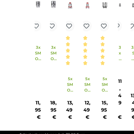
Ähnliche Artikel
Produktgalerie überspringen
Ausverkauft
Ausverkauft
3x
3x
SM
SM
OK
OK
TF
TF