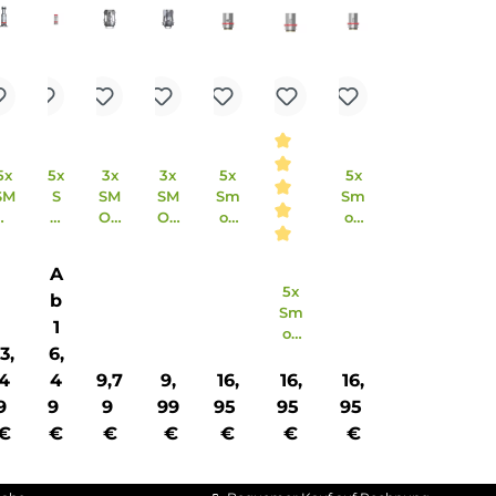
x
5x
5x
5x
3x
3x
5x
M
S
SM
S
SM
SM
Sm
K
M
OK
M
OK
OK
ok
P
O
LP
O
TF
TF
TA-