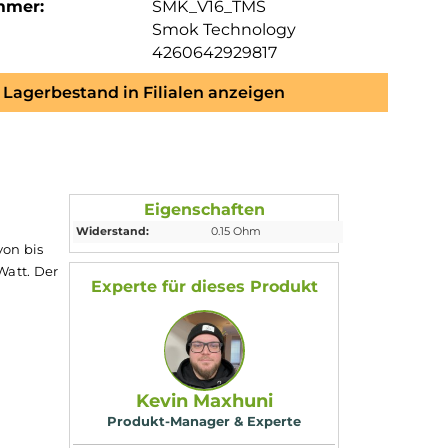
mmer:
SMK_V16_TMS
Smok Technology
4260642929817
Lagerbestand in Filialen anzeigen
Eigenschaften
Widerstand:
0.15 Ohm
er Leistung von bis
rkopf
bei 90 Watt. Der
Experte für dieses Produk