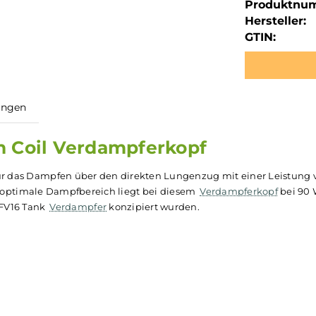
Produktnu
Hersteller:
GTIN:
ewertungen
Mesh Coil Verdampferkopf
pf
ist für das Dampfen über den direkten Lungenzug mit ein
fohlene optimale Dampfbereich liegt bei diesem
Verdampfe
Smok
TFV16 Tank
Verdampfer
konzipiert wurden.