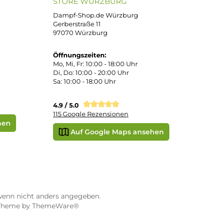
PayPal
DHL Paket (Eigenhändig)
o
pf
 Pay
Apple Pay
Vorkasse
STORE WÜRZBURG
ier
Dampf-Shop.de Würzburg
Gerberstraße 11
97070 Würzburg
Öffnungszeiten:
0:00 Uhr
Mo, Mi, Fr: 10:00 - 18:00 Uhr