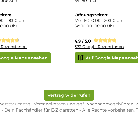
r uns
e Shop in Würzburg
uid-Rechner
ORE ZWEIBRÜCKEN
STORE TRIER
pf-Shop.de Zweibrücken
Dampf-Shop.de Tr
straße 4
Karl-Marx-Str. 59
82 Zweibrücken
54290 Trier
nungszeiten:
Öffnungszeiten:
 Fr: 10:00 - 18:00 Uhr
Mo - Fr: 10:00 - 2
10:00 - 16:00 Uhr
Sa: 10:00 - 18:00 
/ 5.0
4.9 / 5.0
 Google Rezensionen
373 Google Rezen