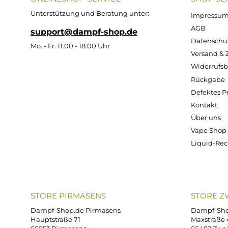
5,95 €
Kostenloser Versand ab 39,00 Euro
ONLINESHOP-SERVICE
SH
Unterstützung und Beratung unter:
Imp
AG
support@dampf-shop.de
Dat
Mo. - Fr. 11:00 - 18:00 Uhr
Ver
Wid
Rüc
Def
Kon