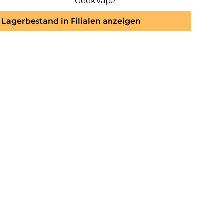
GeekVape
Lagerbestand in Filialen anzeigen