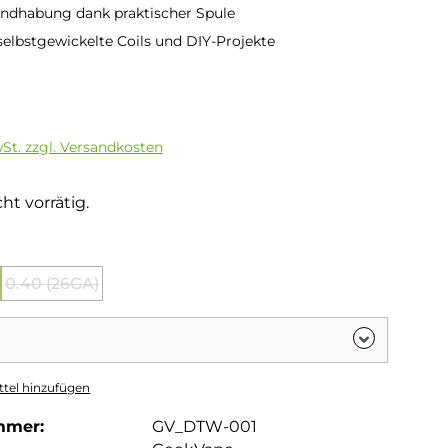
ndhabung dank praktischer Spule
 selbstgewickelte Coils und DIY-Projekte
is:
wSt. zzgl. Versandkosten
ht vorrätig.
auswählen
0.40 (26GA)
Option ist zurzeit nicht verfügbar.)
(Diese Option ist zurzeit nicht verfügbar.)
tel hinzufügen
mmer:
GV_DTW-001