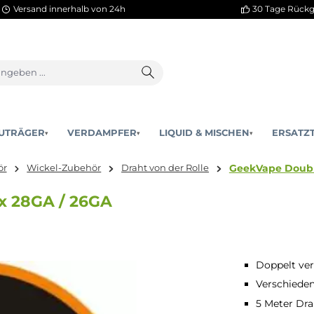
Versand innerhalb von 24h
AKKUTRÄGER
VERDAMPFER
LIQUID & MISCHEN
▾
▾
Gee
& Zubehör
Wickel-Zubehör
Draht von der Rolle
re 2x 28GA / 26GA
Doppelt ver
Verschieden
5 Meter Dra