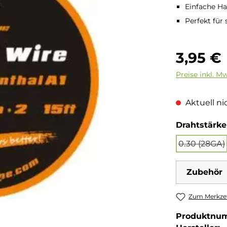
Einfache Ha
Perfekt für
Regulärer Pre
3,95 €
Preise inkl. M
Aktuell nic
Drahtstärke
0.30 (28GA)
(Diese 
Zubehör
Zum Merkzet
Produktnu