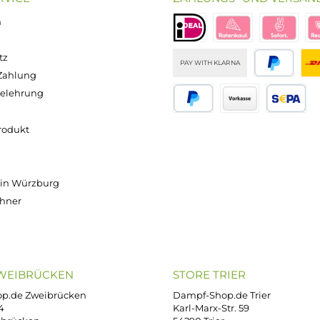
18,95 €
Versand innerhalb von 24h
OP SERVICE
ZAHLUNGS- U
ressum
B
iDEAL
Klarna R
enschutz
PAY WITH KLARNA
sand & Zahlung
errufsbelehrung
kgabe
Später bezahlen
Vorkass
ektes Produkt
takt