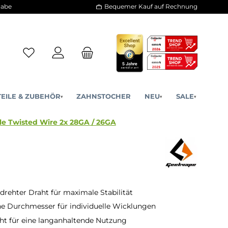
30 Tage Rückgabe
Bequemer Kauf a
ERSATZTEILE & ZUBEHÖR
ZAHNSTOCHER
NE
▾
▾
kVape Double Twisted Wire 2x 28GA / 26GA
drehter Draht für maximale Stabilität
e Durchmesser für individuelle Wicklungen
ht für eine langanhaltende Nutzung