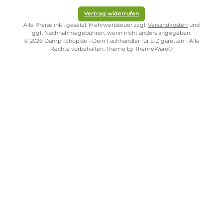
ONLINESHOP-SERVICE
SHOP SERVICE
ZAHLUNGS- UND VERSANDARTEN
SICHER EINKAUFEN
STORE PIRMASENS
STORE ZWEIBRÜCKEN
STORE TRIER
STORE WÜRZBURG
Vertrag widerrufen
Alle Preise inkl. gesetzl. Mehrwertsteuer zzgl.
Versandkosten
und
ggf. Nachnahmegebühren, wenn nicht anders angegeben.
© 2026 Dampf-Shop.de - Dein Fachhändler für E-Zigaretten - Alle