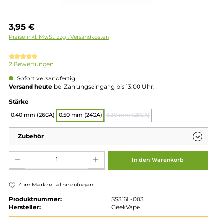
Regulärer Preis:
3,95 €
Preise inkl. MwSt. zzgl. Versandkosten
Durchschnittliche Bewertung von 5 von 5 Sternen
2 Bewertungen
Sofort versandfertig.
Versand heute
bei Zahlungseingang bis 13:00 Uhr.
auswählen
Stärke
0.40 mm (26GA)
0.50 mm (24GA)
0.30 mm (28GA)
(Diese Option ist zurzeit nicht
Zubehör
Produkt Anzahl: Gib den gewünschten Wert ein oder benutze die Schaltflächen um die 
In den Warenkorb