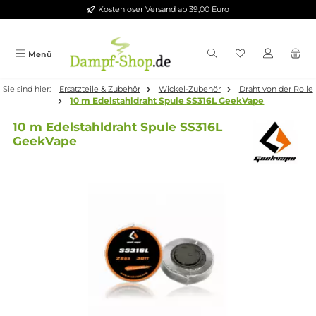
Kostenloser Versand ab 39,00 Euro
Zum Hauptinhalt springen
Menü
Sie sind hier:
Ersatzteile & Zubehör
Wickel-Zubehör
Draht von d
10 m Edelstahldraht Spule SS316L GeekVape
10 m Edelstahldraht Spule SS316L
GeekVape
Bildergalerie überspringen