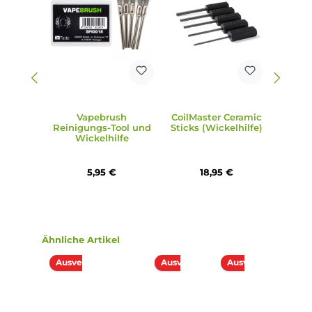
Produktgalerie überspringen
Zubehör
Ausverkauft
Vapebrush
CoilMaster Ceramic
Reinigungs-Tool und
Sticks (Wickelhilfe)
Wickelhilfe