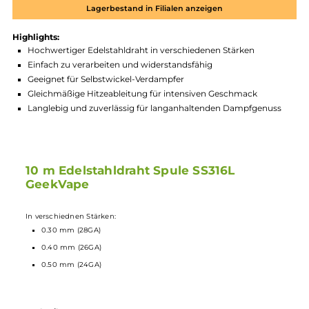
Zum Merkzettel hinzufügen
Produktnummer:
SS316L-003
Hersteller:
GeekVape
Lagerbestand in Filialen anzeigen
Highlights:
Hochwertiger Edelstahldraht in verschiedenen Stärken
Einfach zu verarbeiten und widerstandsfähig
Geeignet für Selbstwickel-Verdampfer
Gleichmäßige Hitzeableitung für intensiven Geschmack
Langlebig und zuverlässig für langanhaltenden Dampfgenus
10 m Edelstahldraht Spule SS316L
GeekVape