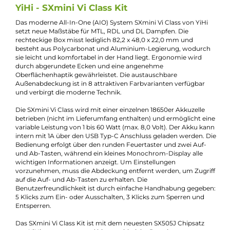
Eigenschaften
Akkuform:
18650
Akkuplätze:
1 Slot
Bauform:
Pod-System
Display:
LED Monochrom
Eigenschaften:
Chic & Modisch
, Einsteigerfreundlich
Farbfamilie:
Gelb
, Weiß
Füllvolumen:
4ml
Geregelter Akkuträger:
Ja
Maximale Leistung:
60W
Zugverhalten:
Mouth-to-Lung
Experte für dieses Produkt
Jannik Ittenbach
Produkt-Manager & Experte
Bei Fragen zu diesem Artikel kontaktieren Sie unseren