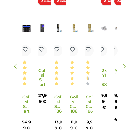
5. Welche Informationen zeigt das Display an?
Das kleine Monochrom-Display zeigt alle wichtigen
Informationen an, die für die Bedienung und Einstellung d
Geräts benötigt werden.
6. Kann die SXmini Vi Class Software-Updates durchführen?
Ja, Software-Updates können über den USB Typ-C Anschl
durchgeführt werden, um das Gerät auf dem neuesten St
zu halten.
7. Ist die SXmini Vi Class mit anderen Tanks kompatibel?
Ja, das System ist auch kompatibel mit dotAIO Tanks und
RBA sowie anderen dotAIO-kompatiblen Tanks (mit separ
erhältlichem Adapter).
8. Wie werden Einstellungen vorgenommen?
Um Einstellungen vorzunehmen, muss die Abdeckung
entfernt werden, um Zugriff auf die Auf- und Ab-Tasten zu
erhalten. Die Bedienung erfolgt über den runden Feuertast