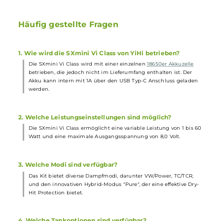
1 x YiHi SXmini Vi Class
Mod
Akkuträger
1 x YiHi SXmini VP P40
Ersatz-Pod
0.4 Ohm
2 x
Drip Tip
mit geschraubter Base-Sektion
1 x USB Typ-C Kabel
1 x Bedienungsanleitung
1 x Garantiekarte
Abmessungen
Gewicht: ca. 63 g (ohne Tank und Akkuzelle)
Füllvolumen: 4.0 ml mit VP40 Tank
Füllvolumen: 3.0 ml mit VP20 Tank
Füllvolumen: 2.5 ml mit VP15 Tank