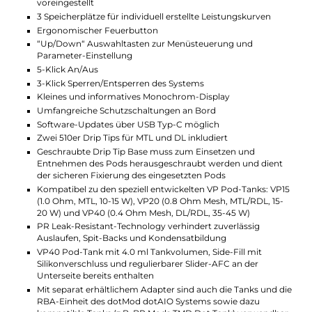
für MTL Dampfen bei 10 bis 15 Watt, der VP P20 0,8 Ohm Mesh
Pod-Tank (bald erhältlich) ermöglicht MTL und RDL Dampfen 
15 bis 20 Watt, und der VP P40 Tank (0,4 Ohm SS316L Mesh Coi
liefert DL und RDL Dampfen bei 35 bis 45 Watt. Ein VP P40 Ta
ist im Lieferumfang enthalten und bietet 4,0 ml Tankvolumen,
Side-Fill und eine einstellbare Airflow-Control. Das System ist
auch kompatibel mit dotAIO Tanks und RBA sowie anderen
dotAIO-kompatiblen Tanks (mit separat erhältlichem Adapter)
Zwei ergonomische Drip Tips für MTL und DL sind im
Lieferumfang enthalten.
Technische Daten
Modernes AIO-System für MTL, RDL und DL
Kompaktes und ergonomisches Design
Angenehm leicht
Einfache Bedienung
Wechselbare Außencover
Material: Polycarbonat (PC) und Aluminium-Legierung
Betrieb mit 1 x 18650er Akku (nicht enthalten)
USB Typ-C Fast-Charging mit 5 V / 1 A
Ausgangsleistung: 1 bis 60 Watt