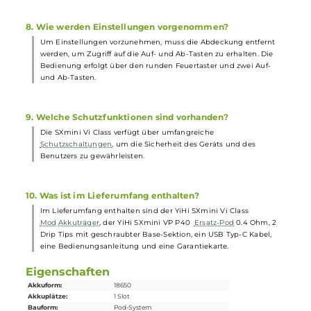
Die SXmini Vi Class AIO bietet speziell entwickelte und
auslaufsichere VP Pod-Tanks mit integrierten
Coils
für MTL, RDL
und DL, sowie das VP P40 Tank mit 4,0 ml Tankvolumen, Side-Fil
und eine einstellbare Airflow-Control.
5. Welche Informationen zeigt das Display an?
Das kleine Monochrom-Display zeigt alle wichtigen Information
an, die für die Bedienung und Einstellung des Geräts benötigt
werden.
6. Kann die SXmini Vi Class Software-Updates
durchführen?
Ja, Software-Updates können über den USB Typ-C Anschluss
durchgeführt werden, um das Gerät auf dem neuesten Stand zu
halten.
7. Ist die SXmini Vi Class mit anderen Tanks kompatibel?
Ja, das System ist auch kompatibel mit dotAIO Tanks und RBA