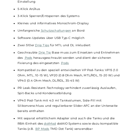
Dampfmodi: VW/Power, TC/TCR, Pure
Innovativer Pure Hybrid-Modus aus Watteinstellung mit
Temperaturberechnung im Hintergrund und effizienter Anti Dry
Hit Protection
Temperaturbereich TC bis 300°C
TC-Modi für verschiedene Drahtsorten mit Anti Dry-Hit Protectio
und individuellen TCR-Modi
Resistance Auto-Lock Feature im TC-Modus
7 verschiedene Leistungskurven (Preheat & Curve) voreingestellt
3 Speicherplätze für individuell erstellte Leistungskurven
Ergonomischer Feuerbutton
“Up/Down“ Auswahltasten zur Menüsteuerung und Parameter-
Einstellung
5-Klick An/Aus
3-Klick Sperren/Entsperren des Systems
Kleines und informatives Monochrom-Display
Umfangreiche
Schutzschaltungen
an Bord
Software-Updates über USB Typ-C möglich