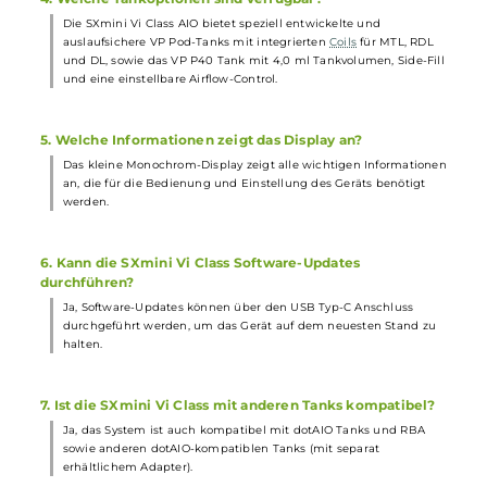
Häufig gestellte Fragen
1. Wie wird die SXmini Vi Class von YiHi betrieben?
Die SXmini Vi Class wird mit einer einzelnen
18650er Akkuzelle
betrieben, die jedoch nicht im Lieferumfang enthalten ist. Der
Akku kann intern mit 1A über den USB Typ-C Anschluss geladen
werden.
2. Welche Leistungseinstellungen sind möglich?
Die SXmini Vi Class ermöglicht eine variable Leistung von 1 bis 6
Watt und eine maximale Ausgangsspannung von 8,0 Volt.
3. Welche Modi sind verfügbar?
Das Kit bietet diverse Dampfmodi, darunter VW/Power, TC/TCR,
und den innovativen Hybrid-Modus "Pure", der eine effektive Dry-
Hit Protection bietet.
4. Welche Tankoptionen sind verfügbar?