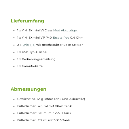
Zwei 510er
Drip Tips
für MTL und DL inkludiert
Geschraubte
Drip Tip
Base muss zum Einsetzen und Entnehme
des
Pods
herausgeschraubt werden und dient der sicheren
Fixierung des eingesetzten
Pods
Kompatibel zu den speziell entwickelten VP Pod-Tanks: VP15 (1.
Ohm, MTL, 10-15 W), VP20 (0.8 Ohm Mesh, MTL/RDL, 15-20 W) u
VP40 (0.4 Ohm Mesh, DL/RDL, 35-45 W)
PR Leak-Resistant-Technology verhindert zuverlässig Auslaufen,
Spit-Backs und Kondensatbildung
VP40 Pod-Tank mit 4.0 ml Tankvolumen, Side-Fill mit
Silikonverschluss und regulierbarer Slider-AFC an der Unterseite
bereits enthalten
Mit separat erhältlichem Adapter sind auch die Tanks und die
RBA-Einheit des
dotMod
dotAIO Systems sowie dazu kompatibl
Tanks (z.B.
BP Mods
TMD Dot Tank) verwendbar
Lieferumfang