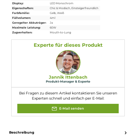
sowie anderen dotAIO-kompatiblen Tanks (mit separat
erhältlichem Adapter).
8. Wie werden Einstellungen vorgenommen?
Um Einstellungen vorzunehmen, muss die Abdeckung entfernt
werden, um Zugriff auf die Auf- und Ab-Tasten zu erhalten. Die
Bedienung erfolgt über den runden Feuertaster und zwei Auf-
und Ab-Tasten.
9. Welche Schutzfunktionen sind vorhanden?
Die SXmini Vi Class verfügt über umfangreiche
Schutzschaltungen
, um die Sicherheit des Geräts und des
Benutzers zu gewährleisten.
10. Was ist im Lieferumfang enthalten?
Im Lieferumfang enthalten sind der YiHi SXmini Vi Class
Mod
Akkuträger
, der YiHi SXmini VP P40
Ersatz-Pod
0.4 Ohm, 2
Drip Tips mit geschraubter Base-Sektion, ein USB Typ-C Kabel,
eine Bedienungsanleitung und eine Garantiekarte.