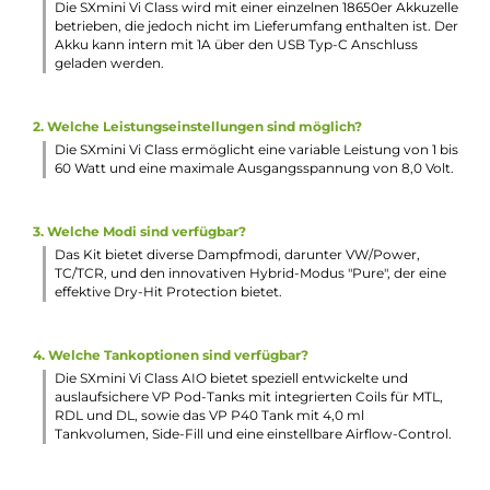
Kleines und informatives Monochrom-Display
Umfangreiche Schutzschaltungen an Bord
Software-Updates über USB Typ-C möglich
Zwei 510er Drip Tips für MTL und DL inkludiert
Geschraubte Drip Tip Base muss zum Einsetzen und
Entnehmen des Pods herausgeschraubt werden und dien
der sicheren Fixierung des eingesetzten Pods
Kompatibel zu den speziell entwickelten VP Pod-Tanks: V
(1.0 Ohm, MTL, 10-15 W), VP20 (0.8 Ohm Mesh, MTL/RDL, 15
20 W) und VP40 (0.4 Ohm Mesh, DL/RDL, 35-45 W)
PR Leak-Resistant-Technology verhindert zuverlässig
Auslaufen, Spit-Backs und Kondensatbildung
VP40 Pod-Tank mit 4.0 ml Tankvolumen, Side-Fill mit
Silikonverschluss und regulierbarer Slider-AFC an der
Unterseite bereits enthalten
Mit separat erhältlichem Adapter sind auch die Tanks und 
RBA-Einheit des dotMod dotAIO Systems sowie dazu
kompatible Tanks (z.B. BP Mods TMD Dot Tank) verwendb
Lieferumfang
1 x YiHi SXmini Vi Class Mod Akkuträger