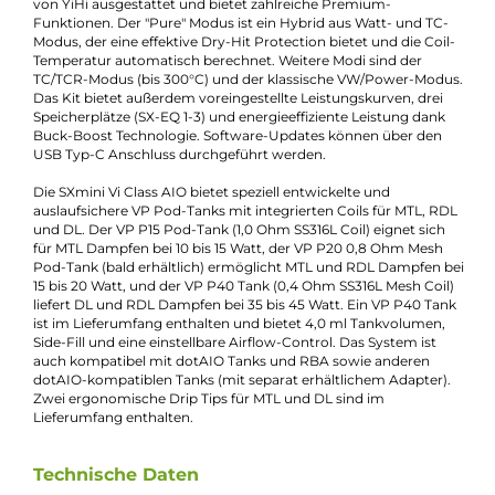
Experten schnell und einfach per E-Mail:
E-Mail senden
Beschreibung
YiHi - SXmini Vi Class Kit
Das moderne All-In-One (AIO) System SXmini Vi Class von YiH
setzt neue Maßstäbe für MTL, RDL und DL Dampfen. Die
rechteckige Box misst lediglich 82,2 x 48,0 x 22,0 mm und
besteht aus Polycarbonat und Aluminium-Legierung, wodurc
sie leicht und komfortabel in der Hand liegt. Ergonomie wird
durch abgerundete Ecken und eine angenehme
Oberflächenhaptik gewährleistet. Die austauschbare
Außenabdeckung ist in 8 attraktiven Farbvarianten verfügbar
und verbirgt die moderne Technik.
Die SXmini Vi Class wird mit einer einzelnen 18650er Akkuzelle
betrieben (nicht im Lieferumfang enthalten) und ermöglicht e
variable Leistung von 1 bis 60 Watt (max. 8,0 Volt). Der Akku k
intern mit 1A über den USB Typ-C Anschluss geladen werden. 