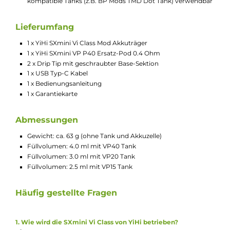
Max. Ausgangsspannung: 8.0 Volt
Für Widerstände ab 0.15 Ohm
Neuester SX505J Chip für effiziente Energienutzung und
beste Performance
Buck-Boost Technologie
Dampfmodi: VW/Power, TC/TCR, Pure
Innovativer Pure Hybrid-Modus aus Watteinstellung mit
Temperaturberechnung im Hintergrund und effizienter An
Dry-Hit Protection
Temperaturbereich TC bis 300°C
TC-Modi für verschiedene Drahtsorten mit Anti Dry-Hit
Protection und individuellen TCR-Modi
Resistance Auto-Lock Feature im TC-Modus
7 verschiedene Leistungskurven (Preheat & Curve)
voreingestellt
3 Speicherplätze für individuell erstellte Leistungskurven
Ergonomischer Feuerbutton
“Up/Down“ Auswahltasten zur Menüsteuerung und
Parameter-Einstellung
5-Klick An/Aus
3-Klick Sperren/Entsperren des Systems