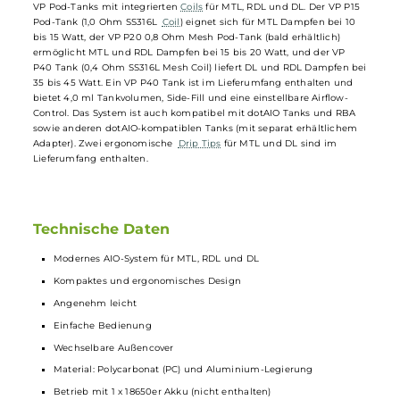
"Pure" Modus ist ein Hybrid aus Watt- und TC-Modus, der eine
effektive Dry-Hit Protection bietet und die
Coil
-Temperatur
automatisch berechnet. Weitere Modi sind der TC/TCR-Modus (bis
300°C) und der klassische VW/Power-Modus. Das Kit bietet außerd
voreingestellte Leistungskurven, drei Speicherplätze (SX-EQ 1-3) und
energieeffiziente Leistung dank Buck-Boost Technologie. Software-
Updates können über den USB Typ-C Anschluss durchgeführt
werden.
Die SXmini Vi Class AIO bietet speziell entwickelte und auslaufsiche
VP Pod-Tanks mit integrierten
Coils
für MTL, RDL und DL. Der VP P15
Pod-Tank (1,0 Ohm SS316L
Coil
) eignet sich für MTL Dampfen bei 10
bis 15 Watt, der VP P20 0,8 Ohm Mesh Pod-Tank (bald erhältlich)
ermöglicht MTL und RDL Dampfen bei 15 bis 20 Watt, und der VP
P40 Tank (0,4 Ohm SS316L Mesh Coil) liefert DL und RDL Dampfen b
35 bis 45 Watt. Ein VP P40 Tank ist im Lieferumfang enthalten und
bietet 4,0 ml Tankvolumen, Side-Fill und eine einstellbare Airflow-
Control. Das System ist auch kompatibel mit dotAIO Tanks und RBA
sowie anderen dotAIO-kompatiblen Tanks (mit separat erhältlichem
Adapter). Zwei ergonomische
Drip Tips
für MTL und DL sind im
Lieferumfang enthalten.