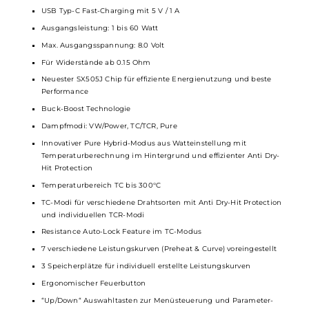
Technische Daten
Modernes AIO-System für MTL, RDL und DL
Kompaktes und ergonomisches Design
Angenehm leicht
Einfache Bedienung
Wechselbare Außencover
Material: Polycarbonat (PC) und Aluminium-Legierung
Betrieb mit 1 x 18650er Akku (nicht enthalten)
USB Typ-C Fast-Charging mit 5 V / 1 A
Ausgangsleistung: 1 bis 60 Watt
Max. Ausgangsspannung: 8.0 Volt
Für Widerstände ab 0.15 Ohm
Neuester SX505J Chip für effiziente Energienutzung und beste
Performance
Buck-Boost Technologie