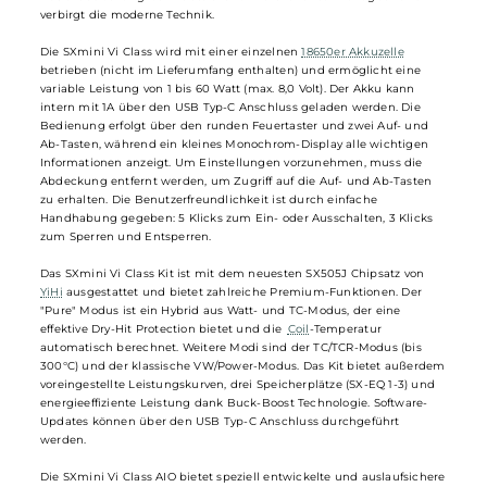
Das moderne All-In-One (AIO) System SXmini Vi Class von
YiHi
setzt
neue Maßstäbe für MTL, RDL und DL Dampfen. Die rechteckige Box
misst lediglich 82,2 x 48,0 x 22,0 mm und besteht aus Polycarbonat
und Aluminium-Legierung, wodurch sie leicht und komfortabel in
der Hand liegt. Ergonomie wird durch abgerundete Ecken und eine
angenehme Oberflächenhaptik gewährleistet. Die austauschbare
Außenabdeckung ist in 8 attraktiven Farbvarianten verfügbar und
verbirgt die moderne Technik.
Die SXmini Vi Class wird mit einer einzelnen
18650er Akkuzelle
betrieben (nicht im Lieferumfang enthalten) und ermöglicht eine
variable Leistung von 1 bis 60 Watt (max. 8,0 Volt). Der Akku kann
intern mit 1A über den USB Typ-C Anschluss geladen werden. Die
Bedienung erfolgt über den runden Feuertaster und zwei Auf- und
Ab-Tasten, während ein kleines Monochrom-Display alle wichtigen
Informationen anzeigt. Um Einstellungen vorzunehmen, muss die
Abdeckung entfernt werden, um Zugriff auf die Auf- und Ab-Tasten
zu erhalten. Die Benutzerfreundlichkeit ist durch einfache
Handhabung gegeben: 5 Klicks zum Ein- oder Ausschalten, 3 Klicks
zum Sperren und Entsperren.
Das SXmini Vi Class Kit ist mit dem neuesten SX505J Chipsatz von
YiHi
ausgestattet und bietet zahlreiche Premium-Funktionen. Der