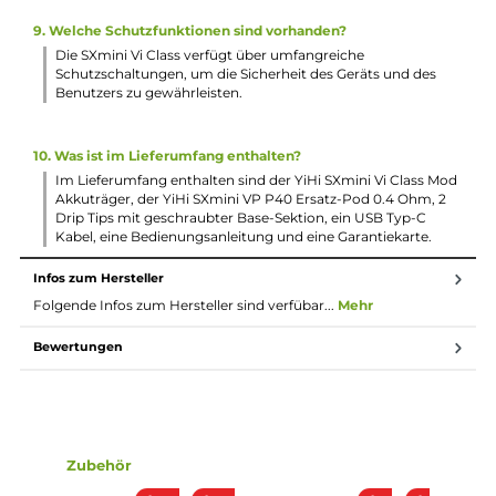
geladen werden.
2. Welche Leistungseinstellungen sind möglich?
Die SXmini Vi Class ermöglicht eine variable Leistung von 1 
60 Watt und eine maximale Ausgangsspannung von 8,0 Vol
3. Welche Modi sind verfügbar?
Das Kit bietet diverse Dampfmodi, darunter VW/Power,
TC/TCR, und den innovativen Hybrid-Modus "Pure", der ein
effektive Dry-Hit Protection bietet.
4. Welche Tankoptionen sind verfügbar?
Die SXmini Vi Class AIO bietet speziell entwickelte und
auslaufsichere VP Pod-Tanks mit integrierten Coils für MTL
RDL und DL, sowie das VP P40 Tank mit 4,0 ml
Tankvolumen, Side-Fill und eine einstellbare Airflow-Contro