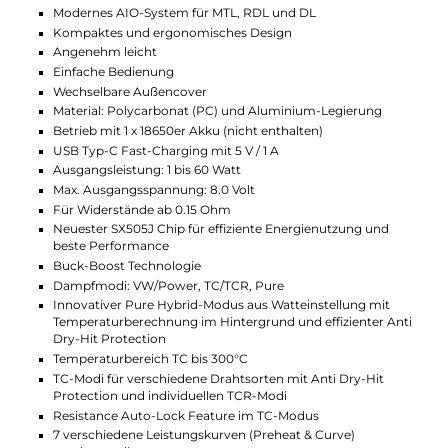
Bedienung erfolgt über den runden Feuertaster und zwei Auf-
und Ab-Tasten, während ein kleines Monochrom-Display alle
wichtigen Informationen anzeigt. Um Einstellungen
vorzunehmen, muss die Abdeckung entfernt werden, um Zugr
auf die Auf- und Ab-Tasten zu erhalten. Die
Benutzerfreundlichkeit ist durch einfache Handhabung gegeb
5 Klicks zum Ein- oder Ausschalten, 3 Klicks zum Sperren und
Entsperren.
Das SXmini Vi Class Kit ist mit dem neuesten SX505J Chipsatz
von YiHi ausgestattet und bietet zahlreiche Premium-
Funktionen. Der "Pure" Modus ist ein Hybrid aus Watt- und TC
Modus, der eine effektive Dry-Hit Protection bietet und die Coi
Temperatur automatisch berechnet. Weitere Modi sind der
TC/TCR-Modus (bis 300°C) und der klassische VW/Power-Mod
Das Kit bietet außerdem voreingestellte Leistungskurven, drei
Speicherplätze (SX-EQ 1-3) und energieeffiziente Leistung dank
Buck-Boost Technologie. Software-Updates können über den
USB Typ-C Anschluss durchgeführt werden.
Die SXmini Vi Class AIO bietet speziell entwickelte und
auslaufsichere VP Pod-Tanks mit integrierten Coils für MTL, R
und DL. Der VP P15 Pod-Tank (1,0 Ohm SS316L Coil) eignet sich