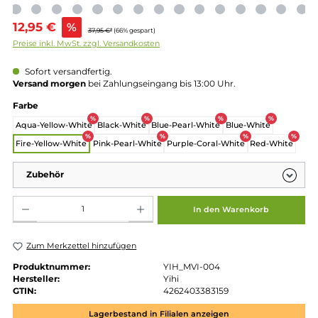
Verkaufspreis:
12,95 €
%
37,95 €*
(66% gespart)
Preise inkl. MwSt. zzgl. Versandkosten
Sofort versandfertig.
Versand morgen
bei Zahlungseingang bis 13:00 Uhr.
auswählen
Farbe
%
%
%
%
Aqua-Yellow-White
Black-White
Blue-Pearl-White
Blue-White
%
%
%
Fire-Yellow-White
Pink-Pearl-White
Purple-Coral-White
Red-Whi
Zubehör
Produkt Anzahl: Gib den gewünschten Wert ein oder benutze die Schaltflächen um die 
In den Warenkorb
Zum Merkzettel hinzufügen