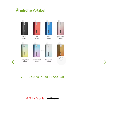
und zwei Auf- und Ab-Tasten.
9. Welche Schutzfunktionen sind vorhanden?
Die SXmini Vi Class verfügt über umfangreiche
Schutzschaltungen, um die Sicherheit des Geräts und des
Benutzers zu gewährleisten.
10. Was ist im Lieferumfang enthalten?
Im Lieferumfang enthalten sind der YiHi SXmini Vi Class M
Akkuträger, der YiHi SXmini VP P40 Ersatz-Pod 0.4 Ohm, 
Drip Tips mit geschraubter Base-Sektion, ein USB Typ-C
Kabel, eine Bedienungsanleitung und eine Garantiekarte.
Infos zum Hersteller
Folgende Infos zum Hersteller sind verfübar...
Mehr
Bewertungen