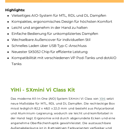
Produktnummer:
YIH_MVI-004
Hersteller:
Yihi
GTIN:
4262403383159
Lagerbestand in Filialen anzeigen
Highlights:
Vielseitiges AIO-System für MTL, RDL und DL Dampfen
Kompaktes, ergonomisches Design für höchsten Komfort
Leicht und angenehm in der Hand zu halten
Einfache Bedienung für unkompliziertes Dampfen
Wechselbare Außencover für individuellen Stil
Schnelles Laden über USB Typ-C-Anschluss
Neuester SX505J Chip für effiziente Leistung
Kompatibilität mit verschiedenen VP Pod-Tanks und dotAI
Tanks
YiHi - SXmini Vi Class Kit