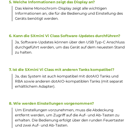
1 x YiHi SXmini VP P40 Ersatz-Pod 0.4 Ohm
2 x Drip Tip mit geschraubter Base-Sektion
1 x USB Typ-C Kabel
1 x Bedienungsanleitung
1 x Garantiekarte
Abmessungen
Gewicht: ca. 63 g (ohne Tank und Akkuzelle)
Füllvolumen: 4.0 ml mit VP40 Tank
Füllvolumen: 3.0 ml mit VP20 Tank
Füllvolumen: 2.5 ml mit VP15 Tank
Häufig gestellte Fragen
1. Wie wird die SXmini Vi Class von YiHi betrieben?
Die SXmini Vi Class wird mit einer einzelnen 18650er Akkuze
betrieben, die jedoch nicht im Lieferumfang enthalten ist. 
Akku kann intern mit 1A über den USB Typ-C Anschluss