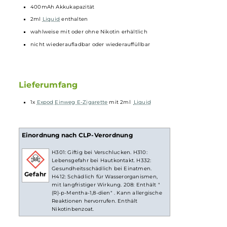
Die Sorte Melon Ice ist eine runde Kombination aus saftiger
Melone
,
gepaart mit ein wenig
Frische
.
Technische Daten
400mAh Akkukapazität
2ml
Liquid
enthalten
wahlweise mit oder ohne Nikotin erhältlich
nicht wiederaufladbar oder wiederauffüllbar
Lieferumfang
1x
Expod
Einweg E-Zigarette
mit 2ml
Liquid
Einordnung nach CLP-Verordnung