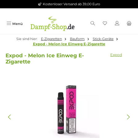
Kostenloser Versand ab 39,00 Euro
Zum Hauptinhalt springen
Menü
Sie sind hier:
E-Zigaretten
Bauform
Stick-Geräte
Expod - Melon Ice Einweg E-Zigarette
Expod - Melon Ice Einweg E-
Expod
Zigarette
Bildergalerie überspringen