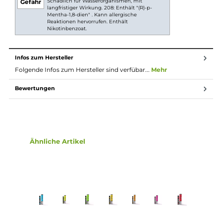
400mAh Akkukapazität
2ml Liquid enthalten
wahlweise mit oder ohne Nikotin erhältlich
nicht wiederaufladbar oder wiederauffüllbar
Lieferumfang
1x Expod Einweg E-Zigarette mit 2ml Liquid
Einordnung nach CLP-Verordnung
H301: Giftig bei Verschlucken. H310:
Lebensgefahr bei Hautkontakt. H332:
Gesundheitsschädlich bei Einatmen. H412:
Schädlich für Wasserorganismen, mit
Gefahr
langfristiger Wirkung. 208: Enthält "(R)-p-
Mentha-1,8-dien" . Kann allergische
Reaktionen hervorrufen. Enthält
Nikotinbenzoat.
Infos zum Hersteller