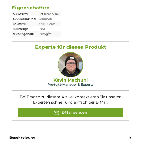
H301: Giftig bei Verschlucken. H310:
Lebensgefahr bei Hautkontakt. H332:
Gesundheitsschädlich bei Einatmen.
Gefahr
H412: Schädlich für Wasserorganismen,
mit langfristiger Wirkung. 208: Enthält "
(R)-p-Mentha-1,8-dien" . Kann allergische
Reaktionen hervorrufen. Enthält
Nikotinbenzoat.
Eigenschaften
Akkuform:
Interner Akku
Akkukapazität:
400mAh
Bauform:
Stick-Gerät
Füllmenge:
2ml
Nikotingehalt:
20mg/ml
Experte für dieses Produkt