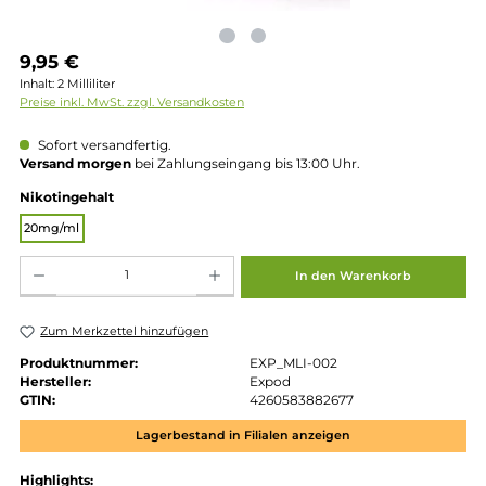
Regulärer Preis:
9,95 €
Inhalt:
2 Milliliter
Preise inkl. MwSt. zzgl. Versandkosten
Sofort versandfertig.
Versand morgen
bei Zahlungseingang bis 13:00 Uhr.
auswählen
Nikotingehalt
20mg/ml
Produkt Anzahl: Gib den gewünschten Wert ein oder benutze die Schaltflächen um die 
In den Warenkorb
Zum Merkzettel hinzufügen
Produktnummer:
EXP_MLI-002
Hersteller:
Expod